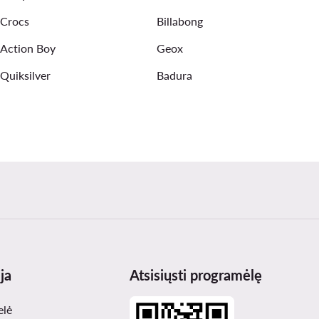
Crocs
Billabong
Action Boy
Geox
Quiksilver
Badura
ja
Atsisiųsti programėlę
elė