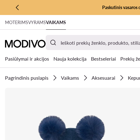
Paskutinis vasaros 
PEREITI PRIE PAGRINDINIO TURINIO
MOTERIMS
VYRAMS
VAIKAMS
PEREITI Į PAIEŠKĄ
Pasiūlymai ir akcijos
Nauja kolekcija
Bestseleriai
Prekių že
Pagrindinis puslapis
Vaikams
Aksesuarai
Kepur