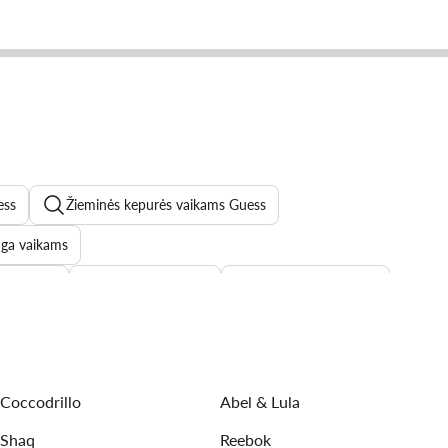
ess
Žieminės kepurės vaikams Guess
nga vaikams
s basutes
šlepetės vaikams
Geox batai vaikams
s kedai vaikams
Coccodrillo
Abel & Lula
Shaq
Reebok