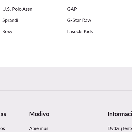
U.S. Polo Assn
GAP
Sprandi
G-Star Raw
Roxy
Lasocki Kids
mas
Modivo
Informaci
nos
Apie mus
Dydžių lent