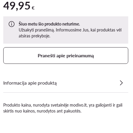
49,95
49,95 €
€
Šiuo metu šio produkto neturime.
Užsakyti pranešimą. Informuosime Jus, kai produktas vėl
atsiras prekyboje.
Pranešti apie prieinamumą
Informacija apie produktą
Produkto kaina, nurodyta svetainėje modivo.lt, yra galiojanti ir gali
skirtis nuo kainos, nurodytos ant pakuotės.