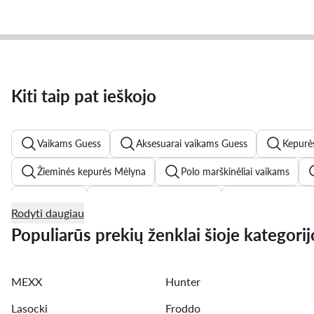
Kiti taip pat ieškojo
Vaikams Guess
Aksesuarai vaikams Guess
Kepurės
Žieminės kepurės Mėlyna
Polo marškinėliai vaikams
Romperis
Skechers batai vaikams
adidas Gazelle 
Rodyti daugiau
Primigi
Mayoral
adidas Forum Low vaikams
Populiarūs prekių ženklai šioje kategorij
MEXX
Hunter
Lasocki
Froddo