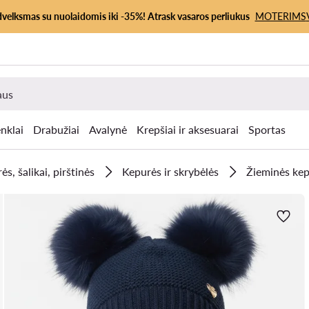
dvelksmas su nuolaidomis iki -35%! Atrask vasaros perliukus
MOTERIMS
nklai
Drabužiai
Avalynė
Krepšiai ir aksesuarai
Sportas
ės, šalikai, pirštinės
Kepurės ir skrybėlės
Žieminės ke