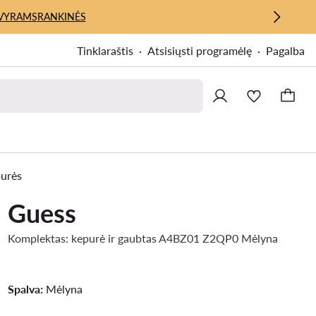
VYRAMS
RANKINĖS
Tinklaraštis
Atsisiųsti programėlę
Pagalba
purės
Guess
Komplektas: kepurė ir gaubtas A4BZ01 Z2QP0 Mėlyna
Spalva:
Mėlyna