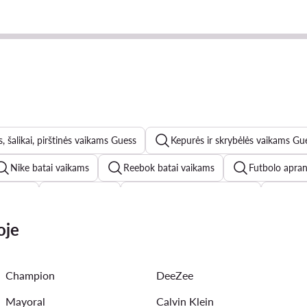
, šalikai, pirštinės vaikams Guess
Kepurės ir skrybėlės vaikams Gu
Nike batai vaikams
Reebok batai vaikams
Futbolo apra
vaikams
Coccodrillo
adidas Superstar vaikams
Croc
adidas Samba vaikams
New Balance 530 vaikams
adida
oje
Champion
DeeZee
Mayoral
Calvin Klein