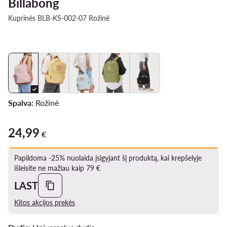
Billabong
Kuprinės BLB-KS-002-07 Rožinė
Spalva:
Rožinė
24,99
24,99 €
€
Papildoma -25% nuolaida įsigyjant šį produktą, kai krepšelyje
išleisite ne mažiau kaip 79 €
LAST
Kitos akcijos prekės