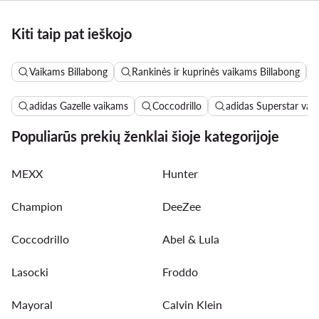
Kiti taip pat ieškojo
Vaikams Billabong
Rankinės ir kuprinės vaikams Billabong
adidas Gazelle vaikams
Coccodrillo
adidas Superstar vai
Populiarūs prekių ženklai šioje kategorijoje
MEXX
Hunter
Champion
DeeZee
Coccodrillo
Abel & Lula
Lasocki
Froddo
Mayoral
Calvin Klein