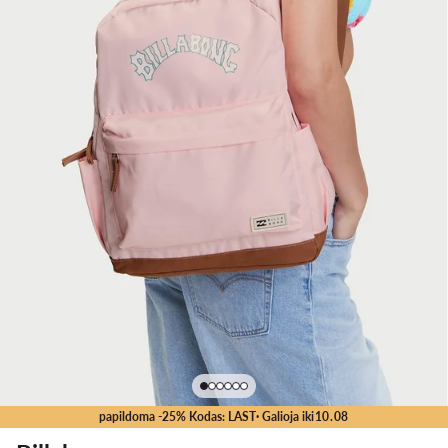
papildoma -25% Kodas: LAST
· Galioja iki
10
.
08