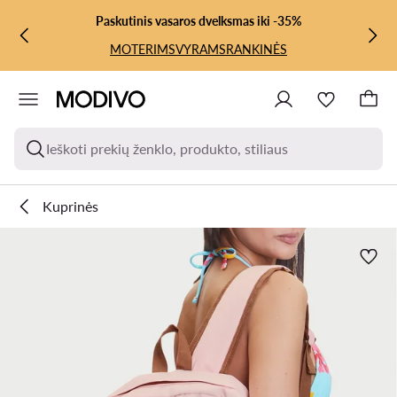
PEREITI PRIE PAGRINDINIO TURINIO
PEREITI Į PAIEŠKĄ
Paskutinis vasaros dvelksmas iki -35%
MOTERIMS
VYRAMS
RANKINĖS
Ieškoti prekių ženklo, produkto, stiliaus
Kuprinės