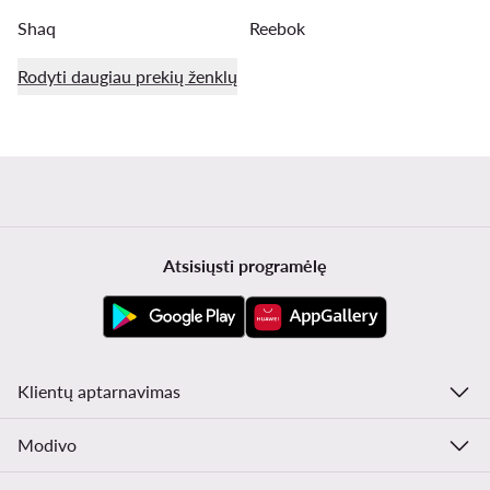
Shaq
Reebok
Rodyti daugiau prekių ženklų
Atsisiųsti programėlę
Klientų aptarnavimas
Modivo