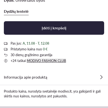
Dydis:
Universalus dydis
Dydžių lentelė
Įdėti į krepšelį
Pas jus:
A, 11.08 - T, 12.08
Pristatymo kaina nuo
0 €
30 dienų grąžinimo garantija
+24 taškai
MODIVO FASHION CLUB
Informacija apie produktą
Produkto kaina, nurodyta svetainėje modivo.lt, yra galiojanti ir gali
skirtis nuo kainos, nurodytos ant pakuotės.