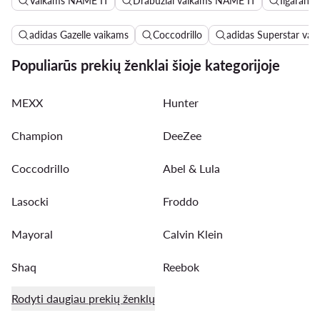
Vaikams NAME IT
Drabužiai vaikams NAME IT
Ilgarank
adidas Gazelle vaikams
Coccodrillo
adidas Superstar vai
Populiarūs prekių ženklai šioje kategorijoje
MEXX
Hunter
Champion
DeeZee
Coccodrillo
Abel & Lula
Lasocki
Froddo
Mayoral
Calvin Klein
Shaq
Reebok
Rodyti daugiau prekių ženklų