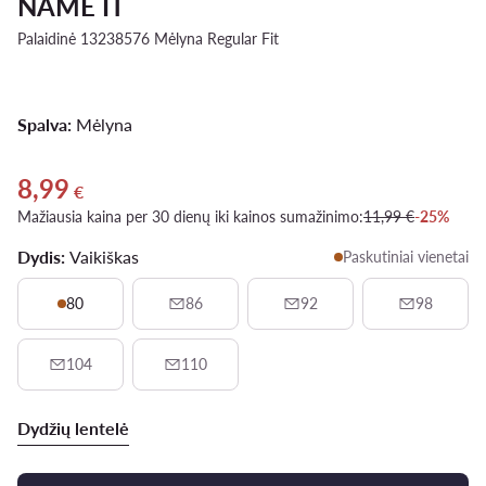
NAME IT
Palaidinė 13238576 Mėlyna Regular Fit
Spalva:
Mėlyna
8,99
Dabartinė kaina 8,99 €
€
Mažiausia kaina per 30 dienų iki kainos sumažinimo:
11,99 €
-25%
Dydis:
Vaikiškas
Paskutiniai vienetai
80
86
92
98
104
110
Dydžių lentelė