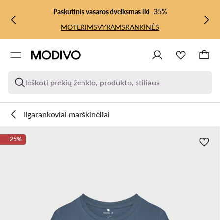
PEREITI PRIE PAGRINDINIO TURINIO
PEREITI Į PAIEŠKĄ
Paskutinis vasaros dvelksmas iki -35%
MOTERIMS
VYRAMS
RANKINĖS
Ieškoti prekių ženklo, produkto, stiliaus
Ilgarankoviai marškinėliai
-25%