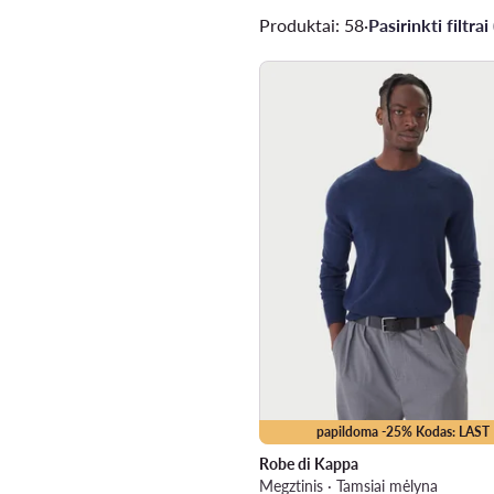
Produktai: 58
·
Pasirinkti filtrai 
papildoma -25% Kodas: LAST
Robe di Kappa
Megztinis · Tamsiai mėlyna