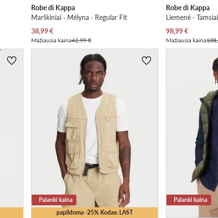
Robe di Kappa
Robe di Kappa
Marškiniai · Mėlyna · Regular Fit
Liemenė · Tamsia
Dabartinė kaina
Dabartinė kaina
38,99
€
98,99
€
Mažiausia kaina
42,99 €
Mažiausia kaina
108
Palanki kaina
Palanki kaina
papildoma -25% Kodas: LAST