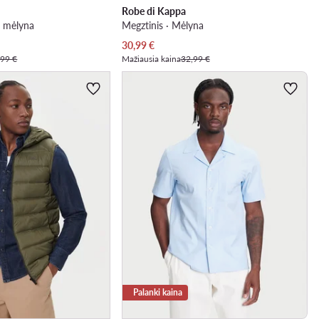
Robe di Kappa
i mėlyna
Megztinis · Mėlyna
Dabartinė kaina
30,99
€
,99 €
Mažiausia kaina
32,99 €
Palanki kaina