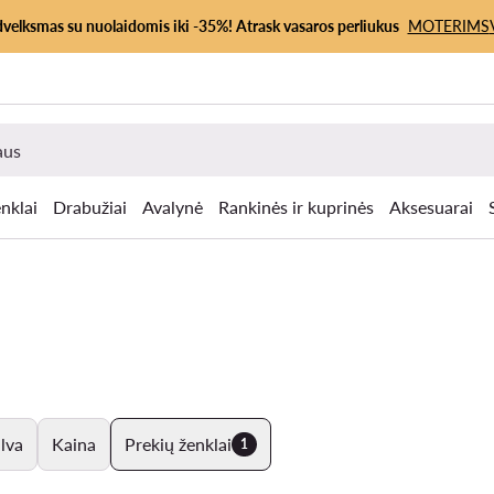
dvelksmas su nuolaidomis iki -35%! Atrask vasaros perliukus
MOTERIMS
nklai
Drabužiai
Avalynė
Rankinės ir kuprinės
Aksesuarai
lva
Kaina
Prekių ženklai
1