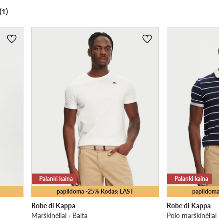
(1)
Palanki kaina
Palanki kaina
papildoma -25% Kodas: LAST
papildoma
Robe di Kappa
Robe di Kappa
Marškinėliai · Balta
Polo marškinėliai