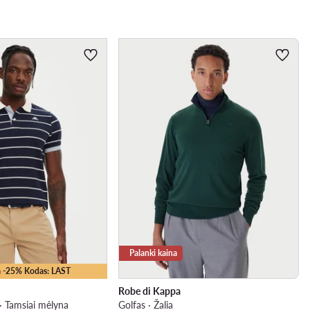
Palanki kaina
 -25% Kodas: LAST
Robe di Kappa
 · Tamsiai mėlyna
Golfas · Žalia