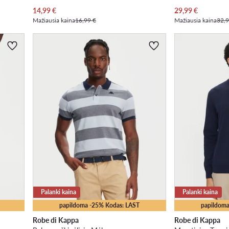
Dabartinė kaina
Dabartinė kaina
14,99
€
29,99
€
Mažiausia kaina
16,99 €
Mažiausia kaina
32,9
Palanki kaina
Palanki kaina
papildoma -25% Kodas: LAST
papildoma
Robe di Kappa
Robe di Kappa