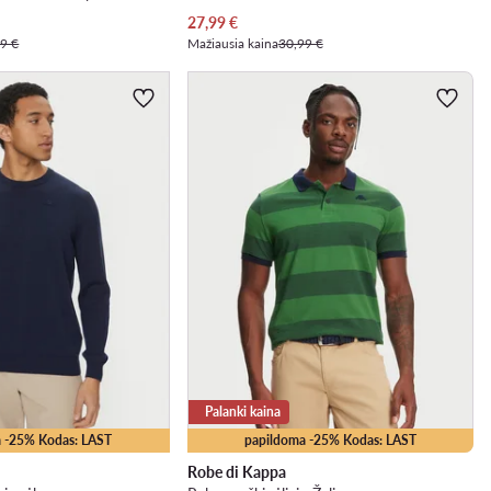
Dabartinė kaina
27,99
€
9 €
Mažiausia kaina
30,99 €
Palanki kaina
 -25% Kodas: LAST
papildoma -25% Kodas: LAST
Robe di Kappa