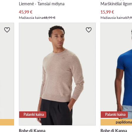
Liemenė · Tamsiai mėlyna
Marškinėliai ilgo
Dabartinė kaina
Dabartinė kaina
45,99
€
15,99
€
Mažiausia kaina
48,99 €
Mažiausia kaina
17,9
Palanki kaina
Palanki kaina
papildoma
Robe di Kappa
Robe di Kappa