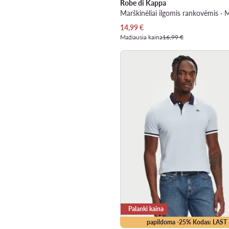
Robe di Kappa
Marškinėliai ilgomis rankovėmis · 
Dabartinė kaina
14,99
€
Mažiausia kaina
16,99 €
Palanki kaina
papildoma -25% Kodas: LAST