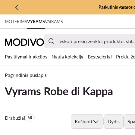
Paskutinis vasaros 
PEREITI PRIE PAGRINDINIO TURINIO
MOTERIMS
VYRAMS
VAIKAMS
PEREITI Į PAIEŠKĄ
Pasiūlymai ir akcijos
Nauja kolekcija
Bestseleriai
Prekių že
Pagrindinis puslapis
Vyrams Robe di Kappa
Drabužiai
Produktų skaičius:
58
Rūšiuoti
Dydis
Spa