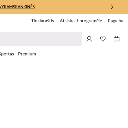
VYRAMS
RANKINĖS
Tinklaraštis
Atsisiųsti programėlę
Pagalba
Sportas
Premium