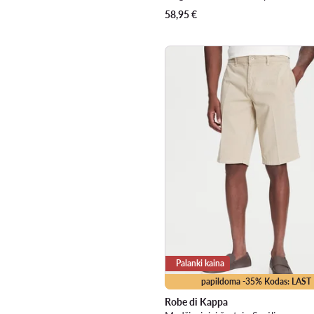
58,95
€
Palanki kaina
papildoma -35% Kodas: LAST
Robe di Kappa