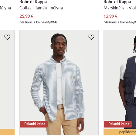
Robe di Kappa
Robe di Kappa
Mėlyna
Golfas · Tamsiai mėlyna
Marškinėliai · Vio
Dabartinė kaina
Dabartinė kaina
25,99
€
13,99
€
Mažiausia kaina
29,99 €
Mažiausia kaina
16,9
Palanki kaina
Palanki kaina
papildoma