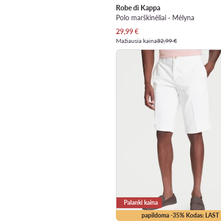
Robe di Kappa
Polo marškinėliai · Mėlyna
Dabartinė kaina
29,99
€
Mažiausia kaina
32,99 €
Palanki kaina
papildoma -35% Kodas: LAST