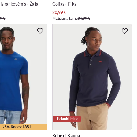
mis rankovėmis · Žalia
Golfas · Pilka
Dabartinė kaina
30,99
€
9 €
Mažiausia kaina
34,99 €
Palanki kaina
 -25% Kodas: LAST
Robe di Kappa