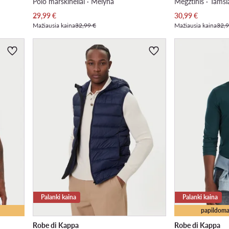
Polo marškinėliai · Mėlyna
Megztinis · Tamsi
Dabartinė kaina
Dabartinė kaina
29,99
€
30,99
€
Mažiausia kaina
32,99 €
Mažiausia kaina
32,9
Palanki kaina
Palanki kaina
papildoma
Robe di Kappa
Robe di Kappa