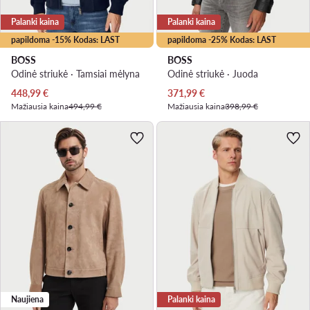
Palanki kaina
Palanki kaina
papildoma -15% Kodas: LAST
papildoma -25% Kodas: LAST
BOSS
BOSS
Odinė striukė · Tamsiai mėlyna
Odinė striukė · Juoda
Dabartinė kaina
Dabartinė kaina
448,99
€
371,99
€
Mažiausia kaina
494,99 €
Mažiausia kaina
398,99 €
Naujiena
Palanki kaina