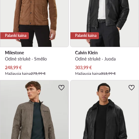
Palanki kaina
Palanki kaina
Milestone
Calvin Klein
Odinė striukė · Smėlio
Odinė striukė · Juoda
Dabartinė kaina
Dabartinė kaina
248,99
€
303,99
€
Mažiausia kaina
275,99 €
Mažiausia kaina
313,99 €