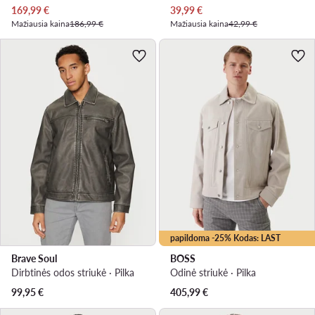
Dabartinė kaina
Dabartinė kaina
169,99
€
39,99
€
Mažiausia kaina
186,99 €
Mažiausia kaina
42,99 €
papildoma -25% Kodas: LAST
Brave Soul
BOSS
Dirbtinės odos striukė · Pilka
Odinė striukė · Pilka
99,95
€
405,99
€