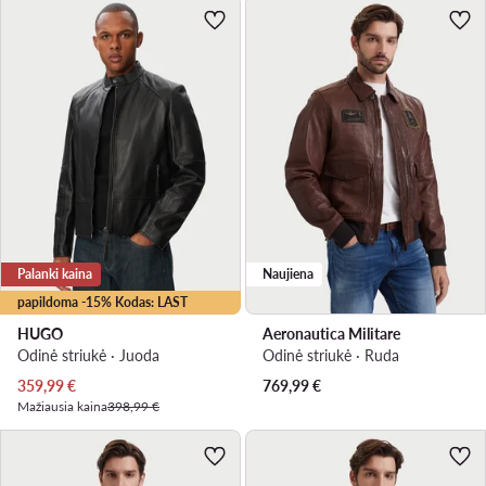
Palanki kaina
Naujiena
papildoma -15% Kodas: LAST
HUGO
Aeronautica Militare
Odinė striukė · Juoda
Odinė striukė · Ruda
Dabartinė kaina
359,99
€
769,99
€
Mažiausia kaina
398,99 €