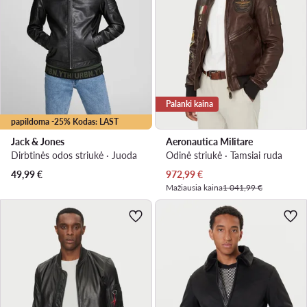
Palanki kaina
papildoma -25% Kodas: LAST
Jack & Jones
Aeronautica Militare
Dirbtinės odos striukė · Juoda
Odinė striukė · Tamsiai ruda
Dabartinė kaina
49,99
€
972,99
€
Mažiausia kaina
1 041,99 €