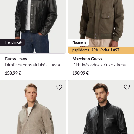
Trending
Naujiena
papildoma -25% Kodas: LAST
Guess Jeans
Marciano Guess
Dirbtinės odos striukė · Juoda
Dirbtinės odos striukė · Tamsiai žalia
158,99
€
198,99
€