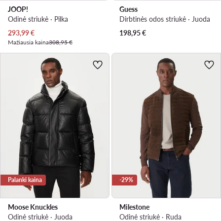
JOOP!
Guess
Odinė striukė · Pilka
Dirbtinės odos striukė · Juoda
Dabartinė kaina
293,99
€
198,95
€
Mažiausia kaina
308,95 €
Palanki kaina
-29%
Moose Knuckles
Milestone
Odinė striukė · Juoda
Odinė striukė · Ruda