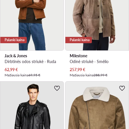
Palanki kaina
Palanki kaina
Jack & Jones
Milestone
Dirbtinės odos striukė · Ruda
Odinė striukė · Smėlio
Dabartinė kaina
Dabartinė kaina
62,99
€
257,99
€
Mažiausia kaina
69,95 €
Mažiausia kaina
288,99 €