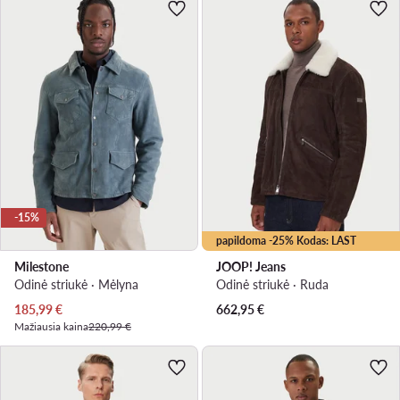
-15%
papildoma -25% Kodas: LAST
Milestone
JOOP! Jeans
Odinė striukė · Mėlyna
Odinė striukė · Ruda
Dabartinė kaina
185,99
€
662,95
€
Mažiausia kaina
220,99 €