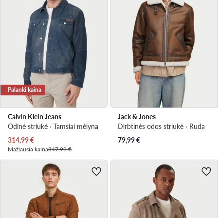
Palanki kaina
Calvin Klein Jeans
Jack & Jones
Odinė striukė · Tamsiai mėlyna
Dirbtinės odos striukė · Ruda
Dabartinė kaina
314,99
€
79,99
€
Mažiausia kaina
347,99 €