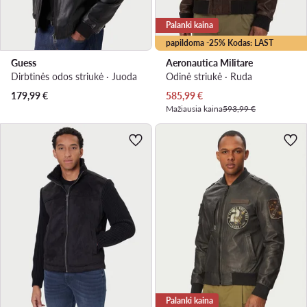
Palanki kaina
papildoma -25% Kodas: LAST
Guess
Aeronautica Militare
Dirbtinės odos striukė · Juoda
Odinė striukė · Ruda
Dabartinė kaina
179,99
€
585,99
€
Mažiausia kaina
593,99 €
Palanki kaina