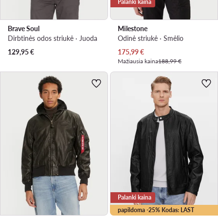
Palanki kaina
Brave Soul
Milestone
Dirbtinės odos striukė · Juoda
Odinė striukė · Smėlio
Dabartinė kaina
129,95
€
175,99
€
Mažiausia kaina
188,99 €
Palanki kaina
papildoma -25% Kodas: LAST