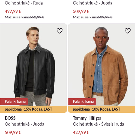
Odinė striukė · Ruda
Odinė striukė · Juoda
Dabartinė kaina
Dabartinė kaina
497,99
€
509,99
€
Mažiausia kaina
552,99 €
Mažiausia kaina
539,99 €
Palanki kaina
Palanki kaina
papildoma -15% Kodas: LAST
papildoma -10% Kodas: LAST
BOSS
Tommy Hilfiger
Odinė striukė · Juoda
Odinė striukė · Šviesiai ruda
Dabartinė kaina
Dabartinė kaina
509,99
€
427,99
€