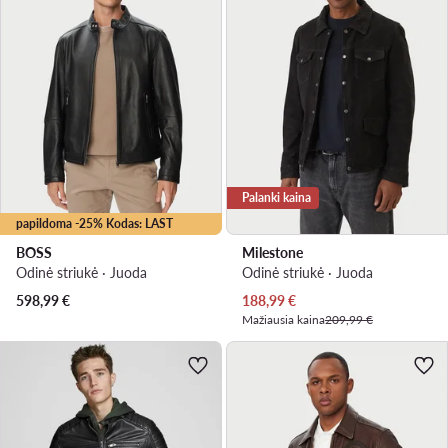
Palanki kaina
papildoma -25% Kodas: LAST
BOSS
Milestone
Odinė striukė · Juoda
Odinė striukė · Juoda
Dabartinė kaina
598,99
€
188,99
€
Mažiausia kaina
209,99 €