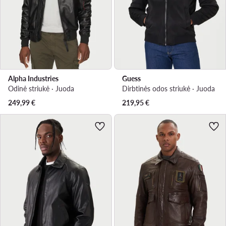
Alpha Industries
Guess
Odinė striukė · Juoda
Dirbtinės odos striukė · Juoda
249,99
€
219,95
€