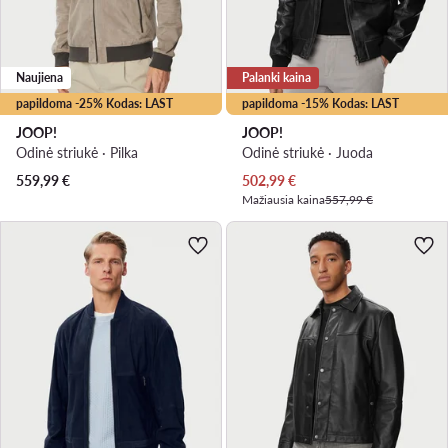
Naujiena
Palanki kaina
papildoma -25% Kodas: LAST
papildoma -15% Kodas: LAST
JOOP!
JOOP!
Odinė striukė · Pilka
Odinė striukė · Juoda
Dabartinė kaina
559,99
€
502,99
€
Mažiausia kaina
557,99 €