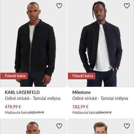
Palanki kaina
Palanki kaina
KARL LAGERFELD
Milestone
Odinė striukė · Tamsiai mėlyna
Odinė striukė · Tamsiai mėlyna
Dabartinė kaina
Dabartinė kaina
478,99
€
182,99
€
Mažiausia kaina
525,99 €
Mažiausia kaina
204,99 €