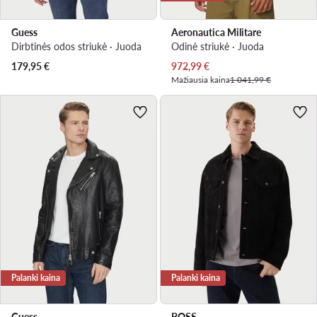
Guess
Aeronautica Militare
Dirbtinės odos striukė · Juoda
Odinė striukė · Juoda
Dabartinė kaina
179,95
€
972,99
€
Mažiausia kaina
1 041,99 €
Palanki kaina
Palanki kaina
Guess
BOSS