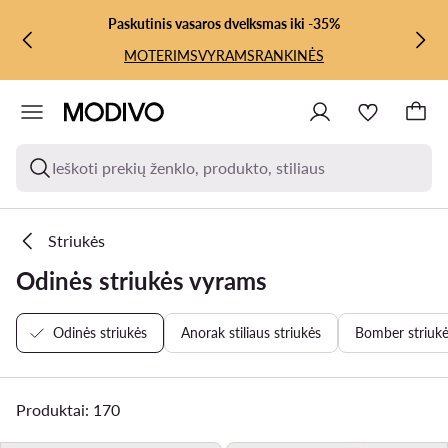
PEREITI PRIE PAGRINDINIO TURINIO
PEREITI Į PAIEŠKĄ
Paskutinis vasaros dvelksmas iki -35%
MOTERIMS
VYRAMS
RANKINĖS
Ieškoti prekių ženklo, produkto, stiliaus
Striukės
Odinės striukės vyrams
Odinės striukės
Anorak stiliaus striukės
Bomber striuk
Produktai: 170