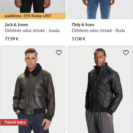
papildoma -25% Kodas: LAST
Jack & Jones
Only & Sons
Dirbtinės odos striukė · Juoda
Dirbtinės odos striukė · Ruda
77,99
€
57,00
€
Palanki kaina