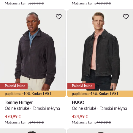
Mažiausia kaina
539,99 €
Mažiausia kaina
499,99 €
Palanki kaina
Palanki kaina
papildoma -10% Kodas: LAST
papildoma -15% Kodas: LAST
Tommy Hilfiger
HUGO
Odinė striukė · Tamsiai mėlyna
Odinė striukė · Tamsiai mėlyna
Dabartinė kaina
Dabartinė kaina
470,99
€
424,99
€
Mažiausia kaina
549,99 €
Mažiausia kaina
449,99 €