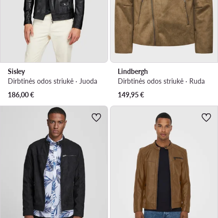
Sisley
Lindbergh
Dirbtinės odos striukė · Juoda
Dirbtinės odos striukė · Ruda
186,00
€
149,95
€