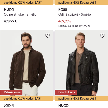
papildoma -25% Kodas: LAST
papildoma -15% Kodas: LAST
HUGO
BOSS
Odinė striukė · Smėlio
Odinė striukė · Smėlio
Dabartinė kaina
498,99
€
469,99
€
Mažiausia kaina
494,99 €
Palanki kaina
Palanki kaina
papildoma -15% Kodas: LAST
papildoma -15% Kodas: LAST
JOOP!
HUGO