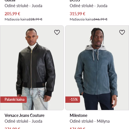
Odinė striukė · Juoda
Odinė striukė · Juoda
Dabartinė kaina
Dabartinė kaina
205,99
€
315,99
€
Mažiausia kaina
228,99 €
Mažiausia kaina
346,99 €
Palanki kaina
-15%
Versace Jeans Couture
Milestone
Odinė striukė · Juoda
Odinė striukė · Mėlyna
Dabartinė kaina
Dabartinė kaina