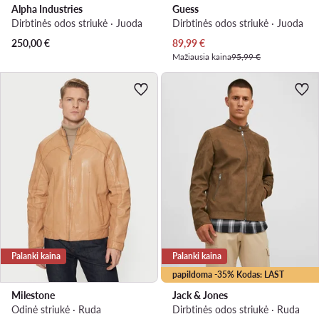
Alpha Industries
Guess
Dirbtinės odos striukė · Juoda
Dirbtinės odos striukė · Juoda
Dabartinė kaina
250,00
€
89,99
€
Mažiausia kaina
95,99 €
Palanki kaina
Palanki kaina
papildoma -35% Kodas: LAST
Milestone
Jack & Jones
Odinė striukė · Ruda
Dirbtinės odos striukė · Ruda