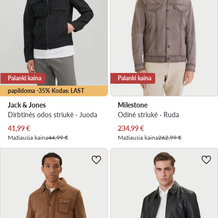
Palanki kaina
Palanki kaina
papildoma -35% Kodas: LAST
Jack & Jones
Milestone
Dirbtinės odos striukė · Juoda
Odinė striukė · Ruda
Dabartinė kaina
Dabartinė kaina
41,99
€
234,99
€
Mažiausia kaina
44,99 €
Mažiausia kaina
262,99 €