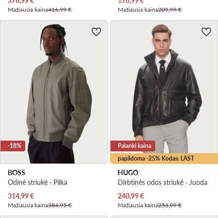
376,99
€
176,99
€
Mažiausia kaina
416,99 €
Mažiausia kaina
209,99 €
-18%
Palanki kaina
papildoma -25% Kodas: LAST
BOSS
HUGO
Odinė striukė · Pilka
Dirbtinės odos striukė · Juoda
Dabartinė kaina
Dabartinė kaina
314,99
€
240,99
€
Mažiausia kaina
384,95 €
Mažiausia kaina
253,99 €