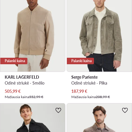
Palanki kaina
Palanki kaina
KARL LAGERFELD
Serge Pariente
Odinė striukė · Smėlio
Odinė striukė · Pilka
Dabartinė kaina
Dabartinė kaina
505,99
€
187,99
€
Mažiausia kaina
552,99 €
Mažiausia kaina
208,99 €