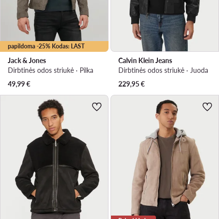
papildoma -25% Kodas: LAST
Jack & Jones
Calvin Klein Jeans
Dirbtinės odos striukė · Pilka
Dirbtinės odos striukė · Juoda
49,99
€
229,95
€