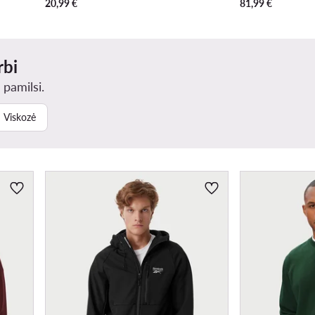
20,99
€
81,99
€
rbi
 pamilsi.
Viskozė