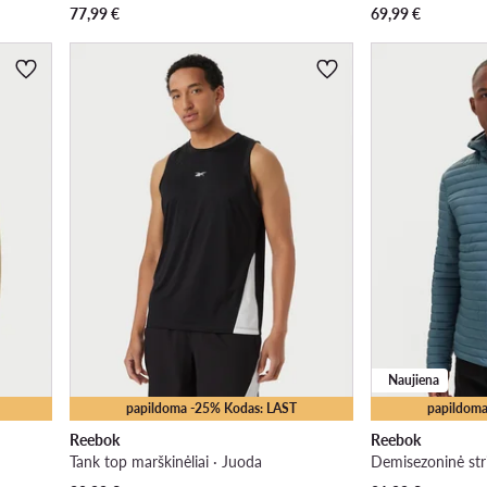
77,99
€
69,99
€
Naujiena
papildoma -25% Kodas: LAST
papildoma
Reebok
Reebok
Tank top marškinėliai · Juoda
Demisezoninė str