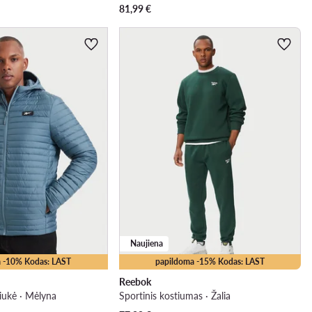
81,99
€
Naujiena
 -10% Kodas: LAST
papildoma -15% Kodas: LAST
Reebok
iukė · Mėlyna
Sportinis kostiumas · Žalia