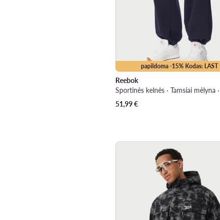
papildoma -15% Kodas: LAST
Reebok
51,99
€