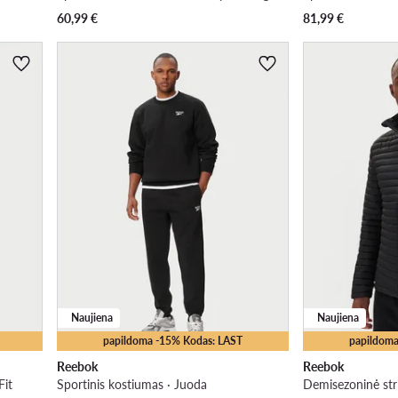
60,99
€
81,99
€
Naujiena
Naujiena
papildoma -15% Kodas: LAST
papildoma
Reebok
Reebok
Fit
Sportinis kostiumas · Juoda
Demisezoninė str