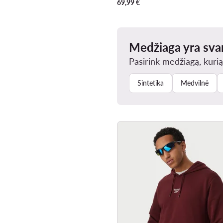
69,99
€
Medžiaga yra sva
Pasirink medžiagą, kurią
Sintetika
Medvilnė