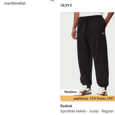
Produktų skaičius:
70
marškinėliai
58,99
€
Naujiena
papildoma -15% Kodas: LAST
Reebok
Sportinės kelnės · Juoda · Regular 