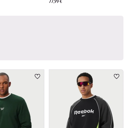
77,99
€