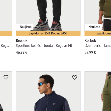
Naujiena
Naujiena
papildoma -15% Kodas: LAST
papildoma
Reebok
Reebok
Sportinės kelnės · Tamsiai mėlyna · Regular Fit
Sportinės kelnės · Juoda · Regular Fit
Džemperis · Tamsi
46,99
€
53,99
€