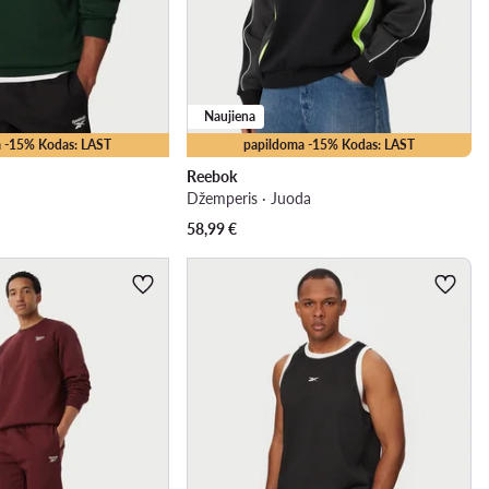
Naujiena
 -15% Kodas: LAST
papildoma -15% Kodas: LAST
Reebok
Džemperis · Juoda
58,99
€