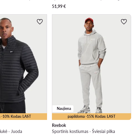
51,99
€
Naujiena
 -10% Kodas: LAST
papildoma -15% Kodas: LAST
Reebok
iukė · Juoda
Sportinis kostiumas · Šviesiai pilka