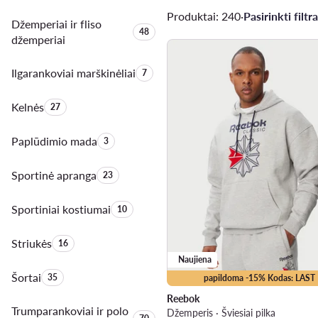
Produktai: 240
·
Pasirinkti filtra
Džemperiai ir fliso
Produktų skaičius:
48
džemperiai
Ilgarankoviai marškinėliai
Produktų skaičius:
7
Kelnės
Produktų skaičius:
27
Paplūdimio mada
Produktų skaičius:
3
Sportinė apranga
Produktų skaičius:
23
Sportiniai kostiumai
Produktų skaičius:
10
Striukės
Produktų skaičius:
16
Naujiena
Šortai
Produktų skaičius:
35
papildoma -15% Kodas: LAST
Reebok
Trumparankoviai ir polo
Džemperis · Šviesiai pilka