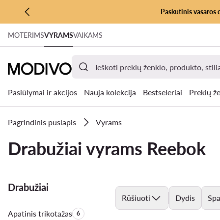
Paskutinis vasaros 
PEREITI PRIE PAGRINDINIO TURINIO
MOTERIMS
VYRAMS
VAIKAMS
PEREITI Į PAIEŠKĄ
Pasiūlymai ir akcijos
Nauja kolekcija
Bestseleriai
Prekių že
Pagrindinis puslapis
Vyrams
Drabužiai vyrams Reebok
Drabužiai
Rūšiuoti
Dydis
Spa
Apatinis trikotažas
Produktų skaičius:
6