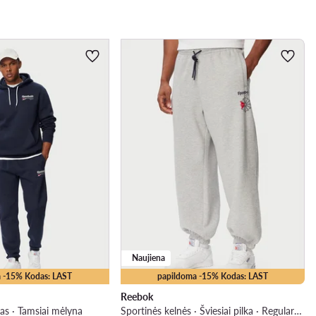
Naujiena
 -15% Kodas: LAST
papildoma -15% Kodas: LAST
Reebok
as · Tamsiai mėlyna
Sportinės kelnės · Šviesiai pilka · Regular Fit