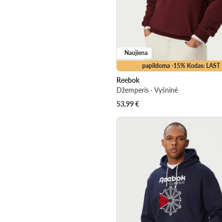
Naujiena
papildoma -15% Kodas: LAST
Reebok
Džemperis · Vyšninė
53,99
€