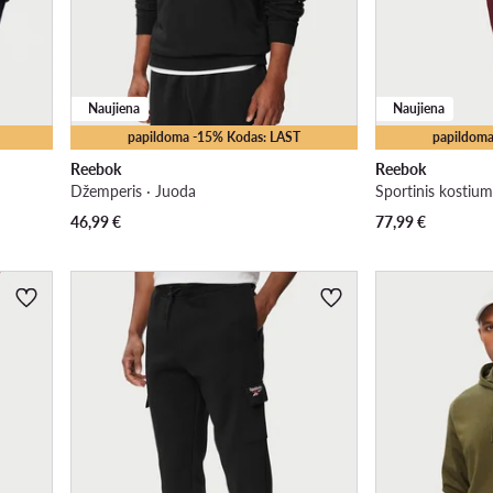
Naujiena
Naujiena
papildoma -15% Kodas: LAST
papildoma
Reebok
Reebok
Džemperis · Juoda
Sportinis kostium
46,99
€
77,99
€