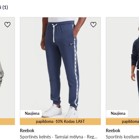
i (1)
Naujiena
Naujiena
papildoma -10% Kodas: LAST
papildoma
Reebok
Reebok
Sportinės kelnės · Tamsiai mėlyna · Regular Fit
Sportinis kostium