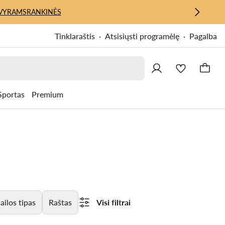
VYRAMS
RANKINĖS
Tinklaraštis
Atsisiųsti programėlę
Pagalba
Sportas
Premium
ilos tipas
Raštas
Visi filtrai