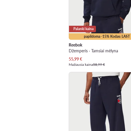
Palanki kaina
papildoma -15% Kodas: LAST
Reebok
Džemperis · Tamsiai mėlyna
Dabartinė kaina
55,99
€
Mažiausia kaina
58,99 €