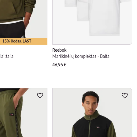
 -15% Kodas: LAST
Reebok
ai žalia
Marškinėlių komplektas · Balta
46,95
€