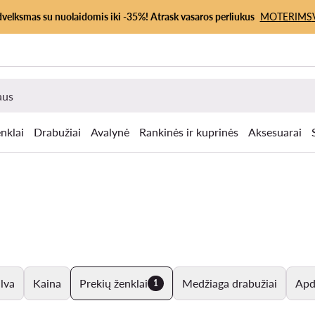
dvelksmas su nuolaidomis iki -35%! Atrask vasaros perliukus
MOTERIMS
nklai
Drabužiai
Avalynė
Rankinės ir kuprinės
Aksesuarai
lva
Kaina
Prekių ženklai
Medžiaga drabužiai
Apda
1