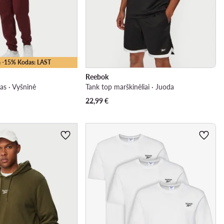
 -15% Kodas: LAST
Reebok
as · Vyšninė
Tank top marškinėliai · Juoda
22,99
€