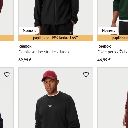
Naujiena
Naujiena
papildoma -15% Kodas: LAST
papildoma
Reebok
Reebok
Demisezoninė striukė · Juoda
Džemperis · Žalia
69,99
€
46,99
€