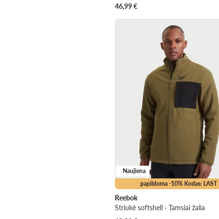
46,99
€
Naujiena
papildoma -10% Kodas: LAST
Reebok
Striukė softshell · Tamsiai žalia