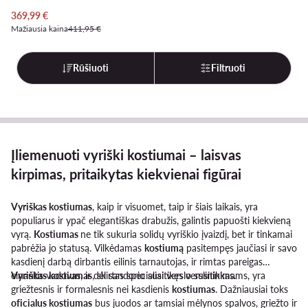
Dabartinė kaina
369,99
€
Mažiausia kaina
411,95 €
Rūšiuoti
Filtruoti
Įliemenuoti vyriški kostiumai – laisvas
kirpimas, pritaikytas kiekvienai figūrai
Vyriškas kostiumas
, kaip ir visuomet, taip ir šiais laikais, yra
populiarus ir ypač elegantiškas drabužis, galintis papuošti kiekvieną
vyrą.
Kostiumas
ne tik sukuria solidų vyriškio įvaizdį, bet ir tinkamai
pabrėžia jo statusą. Vilkėdamas
kostiumą
pasitempęs jaučiasi ir savo
kasdienį darbą dirbantis eilinis tarnautojas, ir rimtas pareigas
einantis vadovas, ir dėl sandorio susitikęs verslininkas.
Vyriškas kostiumas
, skirtas specialiai verslo susitikimams, yra
griežtesnis ir formalesnis nei kasdienis
kostiumas
. Dažniausiai toks
oficialus kostiumas
bus juodos ar tamsiai mėlynos spalvos, griežto ir