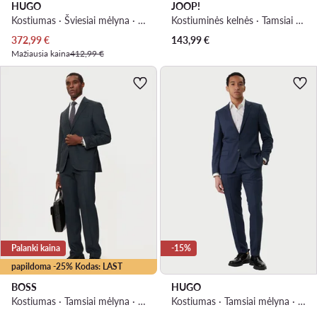
HUGO
JOOP!
Kostiumas · Šviesiai mėlyna · Slim Fit
Kostiuminės kelnės · Tamsiai mėlyna · Slim Fit
Dabartinė kaina
372,99
€
143,99
€
Mažiausia kaina
412,99 €
Palanki kaina
-15%
papildoma -25% Kodas: LAST
BOSS
HUGO
Kostiumas · Tamsiai mėlyna · Regular Fit
Kostiumas · Tamsiai mėlyna · Slim Fit