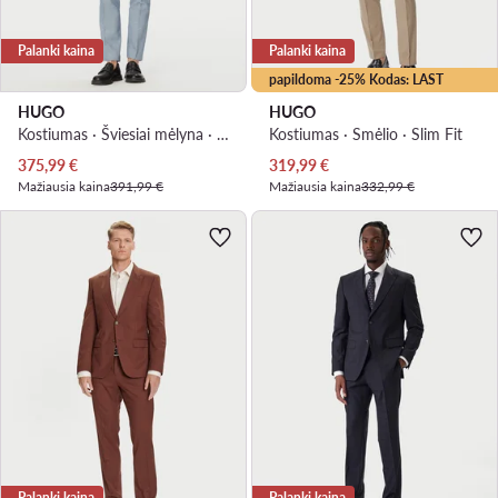
Palanki kaina
Palanki kaina
papildoma -25% Kodas: LAST
HUGO
HUGO
Kostiumas · Šviesiai mėlyna · Extra Slim Fit
Kostiumas · Smėlio · Slim Fit
Dabartinė kaina
Dabartinė kaina
375,99
€
319,99
€
Mažiausia kaina
391,99 €
Mažiausia kaina
332,99 €
Palanki kaina
Palanki kaina