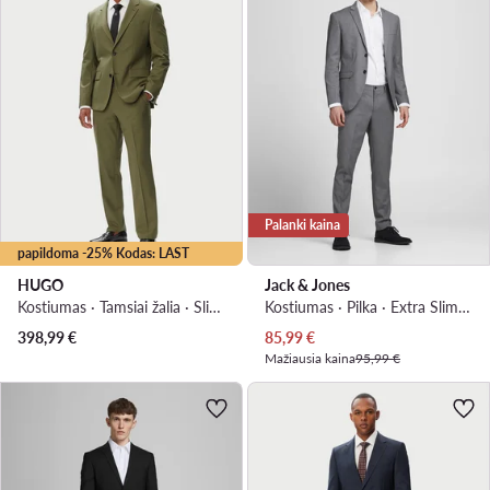
Palanki kaina
papildoma -25% Kodas: LAST
HUGO
Jack & Jones
Kostiumas · Tamsiai žalia · Slim Fit
Kostiumas · Pilka · Extra Slim Fit
Dabartinė kaina
398,99
€
85,99
€
Mažiausia kaina
95,99 €