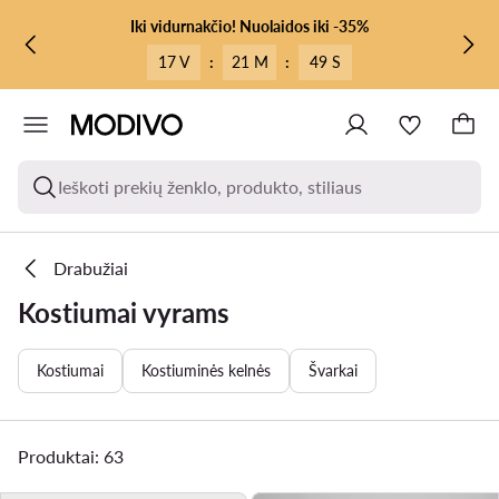
PEREITI PRIE PAGRINDINIO TURINIO
PEREITI Į PAIEŠKĄ
Iki vidurnakčio! Nuolaidos iki -35%
17 V
:
21 M
:
46 S
Ieškoti prekių ženklo, produkto, stiliaus
Drabužiai
Kostiumai vyrams
Kostiumai
Kostiuminės kelnės
Švarkai
Produktai: 63