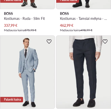
BOSS
BOSS
Kostiumas · Ruda · Slim Fit
Kostiumas · Tamsiai mėlyna · Slim Fit
Dabartinė kaina
Dabartinė kaina
337,99
€
462,99
€
Mažiausia kaina
375,95 €
Mažiausia kaina
498,99 €
Palanki kaina