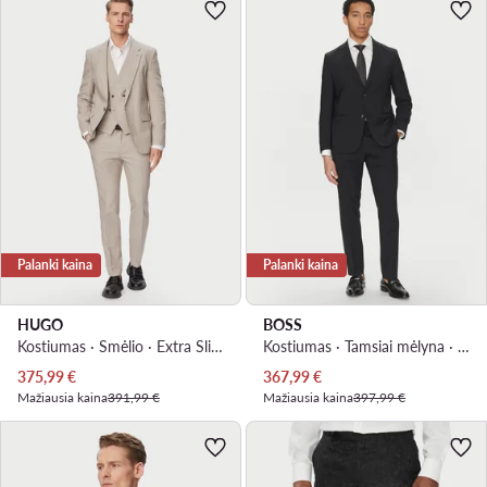
Palanki kaina
Palanki kaina
HUGO
BOSS
Kostiumas · Smėlio · Extra Slim Fit
Kostiumas · Tamsiai mėlyna · Slim Fit
Dabartinė kaina
Dabartinė kaina
375,99
€
367,99
€
Mažiausia kaina
391,99 €
Mažiausia kaina
397,99 €