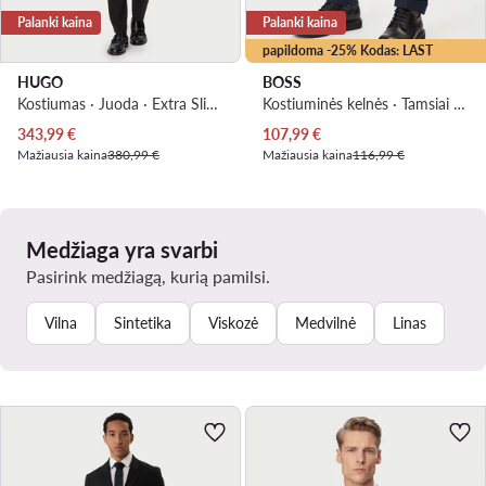
Palanki kaina
Palanki kaina
papildoma -25% Kodas: LAST
HUGO
BOSS
Kostiumas · Juoda · Extra Slim Fit
Kostiuminės kelnės · Tamsiai mėlyna · Slim Fit
Dabartinė kaina
Dabartinė kaina
343,99
€
107,99
€
Mažiausia kaina
380,99 €
Mažiausia kaina
116,99 €
Medžiaga yra svarbi
Pasirink medžiagą, kurią pamilsi.
Vilna
Sintetika
Viskozė
Medvilnė
Linas