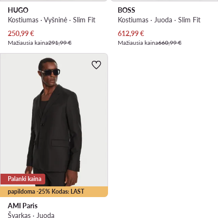
HUGO
BOSS
Kostiumas · Vyšninė · Slim Fit
Kostiumas · Juoda · Slim Fit
Dabartinė kaina
Dabartinė kaina
250,99
€
612,99
€
Mažiausia kaina
291,99 €
Mažiausia kaina
660,99 €
Palanki kaina
papildoma -25% Kodas: LAST
AMI Paris
Švarkas · Juoda