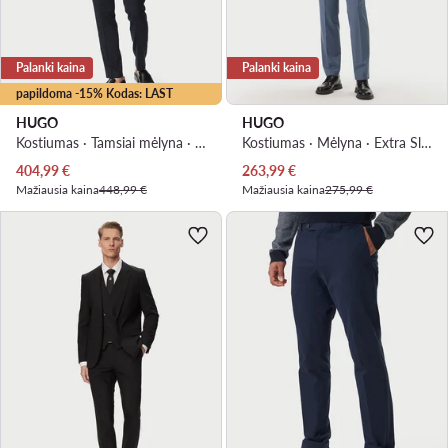
Palanki kaina
Palanki kaina
papildoma -15% Kodas: LAST
HUGO
HUGO
Kostiumas · Tamsiai mėlyna · Extra Slim Fit
Kostiumas · Mėlyna · Extra Slim Fit
Dabartinė kaina
Dabartinė kaina
404,99
€
263,99
€
Mažiausia kaina
448,99 €
Mažiausia kaina
275,99 €