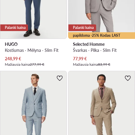
Palanki kaina
Palanki kaina
papildoma -25% Kodas: LAST
HUGO
Selected Homme
Kostiumas · Mėlyna · Slim Fit
Švarkas · Pilka · Slim Fit
Dabartinė kaina
Dabartinė kaina
248,99
€
77,99
€
Mažiausia kaina
277,99 €
Mažiausia kaina
83,99 €