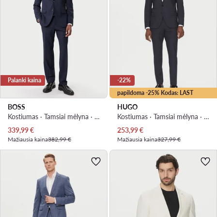
Palanki kaina
-22%
papildoma -25% Kodas: LAST
BOSS
HUGO
Kostiumas · Tamsiai mėlyna · Regular Fit
Kostiumas · Tamsiai mėlyna · Slim Fit
Dabartinė kaina
Dabartinė kaina
339,99
€
253,99
€
Mažiausia kaina
382,99 €
Mažiausia kaina
327,99 €