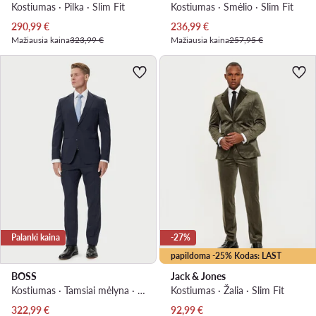
Kostiumas · Pilka · Slim Fit
Kostiumas · Smėlio · Slim Fit
Dabartinė kaina
Dabartinė kaina
290,99
€
236,99
€
Mažiausia kaina
323,99 €
Mažiausia kaina
257,95 €
Palanki kaina
-27%
papildoma -25% Kodas: LAST
BOSS
Jack & Jones
Kostiumas · Tamsiai mėlyna · Slim Fit
Kostiumas · Žalia · Slim Fit
Dabartinė kaina
Dabartinė kaina
322,99
€
92,99
€