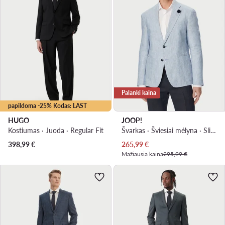
Palanki kaina
papildoma -25% Kodas: LAST
HUGO
JOOP!
Kostiumas · Juoda · Regular Fit
Švarkas · Šviesiai mėlyna · Slim Fit
Dabartinė kaina
398,99
€
265,99
€
Mažiausia kaina
295,99 €