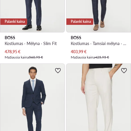
Palanki kaina
Palanki kaina
BOSS
BOSS
Kostiumas · Mėlyna · Slim Fit
Kostiumas · Tamsiai mėlyna · Slim Fit
Dabartinė kaina
Dabartinė kaina
478,95
€
403,99
€
Mažiausia kaina
560,95 €
Mažiausia kaina
425,95 €