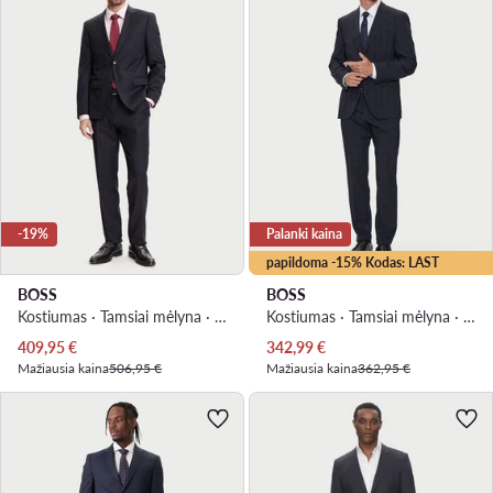
-19%
Palanki kaina
papildoma -15% Kodas: LAST
BOSS
BOSS
Kostiumas · Tamsiai mėlyna · Slim Fit
Kostiumas · Tamsiai mėlyna · Regular Fit
Dabartinė kaina
Dabartinė kaina
409,95
€
342,99
€
Mažiausia kaina
506,95 €
Mažiausia kaina
362,95 €