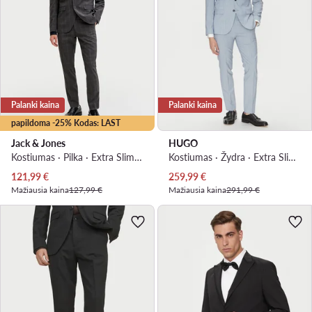
Palanki kaina
Palanki kaina
papildoma -25% Kodas: LAST
Jack & Jones
HUGO
Kostiumas · Pilka · Extra Slim Fit
Kostiumas · Žydra · Extra Slim Fit
Dabartinė kaina
Dabartinė kaina
121,99
€
259,99
€
Mažiausia kaina
127,99 €
Mažiausia kaina
291,99 €