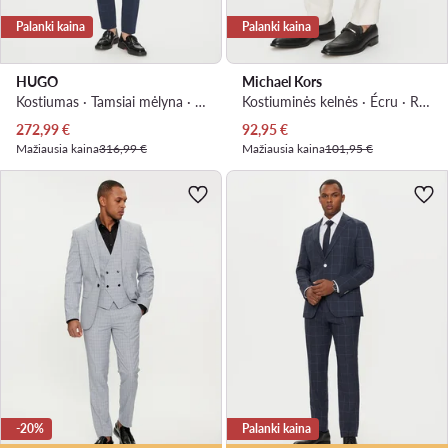
Palanki kaina
Palanki kaina
HUGO
Michael Kors
Kostiumas · Tamsiai mėlyna · Extra Slim Fit
Kostiuminės kelnės · Écru · Regular Fit
Dabartinė kaina
Dabartinė kaina
272,99
€
92,95
€
Mažiausia kaina
316,99 €
Mažiausia kaina
101,95 €
-20%
Palanki kaina