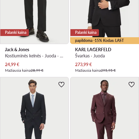
Palanki kaina
Palanki kaina
papildoma -15% Kodas: LAST
Jack & Jones
KARL LAGERFELD
Kostiuminės kelnės · Juoda · Extra Slim Fit
Švarkas · Juoda
Dabartinė kaina
Dabartinė kaina
24,99
€
273,99
€
Mažiausia kaina
28,99 €
Mažiausia kaina
295,95 €