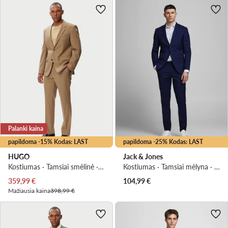
Palanki kaina
papildoma -15% Kodas: LAST
papildoma -25% Kodas: LAST
HUGO
Jack & Jones
Kostiumas · Tamsiai smėlinė · Slim Fit
Kostiumas · Tamsiai mėlyna · Extra Slim Fit
Dabartinė kaina
359,99
€
104,99
€
Mažiausia kaina
398,99 €