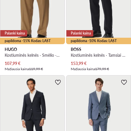
Palanki kaina
Palanki kaina
papildoma -15% Kodas: LAST
papildoma -10% Kodas: LAST
HUGO
BOSS
Kostiuminės kelnės · Smėlio · Regular Fit
Kostiuminės kelnės · Tamsiai mėlyna · Slim Fit
Dabartinė kaina
Dabartinė kaina
107,99
€
153,99
€
Mažiausia kaina
119,99 €
Mažiausia kaina
179,99 €