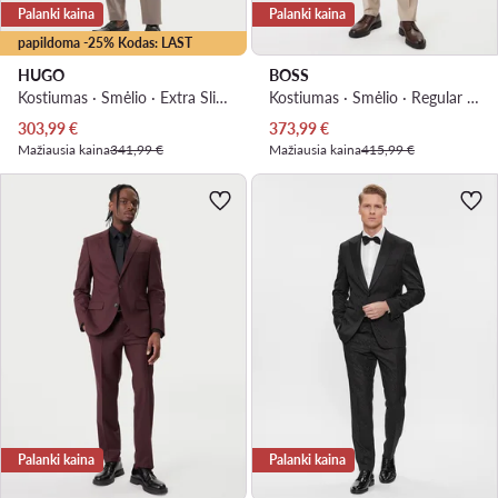
Palanki kaina
Palanki kaina
papildoma -25% Kodas: LAST
HUGO
BOSS
Kostiumas · Smėlio · Extra Slim Fit
Kostiumas · Smėlio · Regular Fit
Dabartinė kaina
Dabartinė kaina
303,99
€
373,99
€
Mažiausia kaina
341,99 €
Mažiausia kaina
415,99 €
Palanki kaina
Palanki kaina