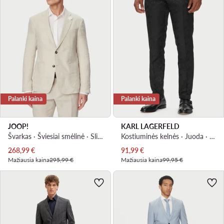
Palanki kaina
Palanki kaina
JOOP!
KARL LAGERFELD
Švarkas · Šviesiai smėlinė · Slim Fit
Kostiuminės kelnės · Juoda · Slim Fit
Dabartinė kaina
Dabartinė kaina
268,99
€
91,99
€
Mažiausia kaina
295,99 €
Mažiausia kaina
99,95 €