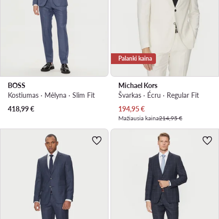
Palanki kaina
BOSS
Michael Kors
Kostiumas · Mėlyna · Slim Fit
Švarkas · Écru · Regular Fit
Dabartinė kaina
418,99
€
194,95
€
Mažiausia kaina
214,95 €