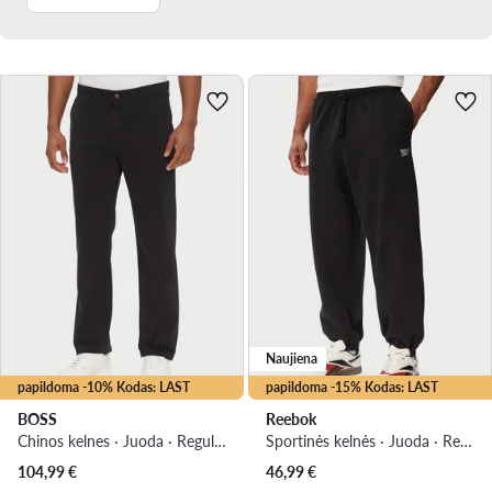
Naujiena
papildoma -10% Kodas: LAST
papildoma -15% Kodas: LAST
BOSS
Reebok
Chinos kelnes · Juoda · Regular Fit
Sportinės kelnės · Juoda · Regular Fit
104,99
€
46,99
€