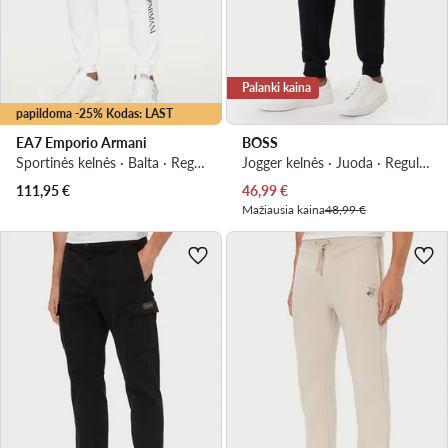
Palanki kaina
papildoma -25% Kodas: LAST
EA7 Emporio Armani
BOSS
Sportinės kelnės · Balta · Regular Fit
Jogger kelnės · Juoda · Regular Fit
Dabartinė kaina
111,95
€
46,99
€
Mažiausia kaina
48,99 €