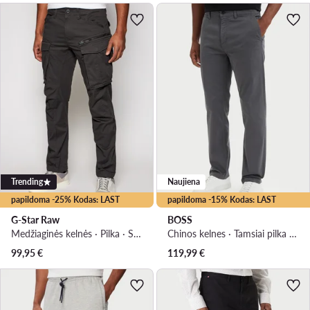
Trending
Naujiena
papildoma -25% Kodas: LAST
papildoma -15% Kodas: LAST
G-Star Raw
BOSS
Medžiaginės kelnės · Pilka · Slim Fit
Chinos kelnes · Tamsiai pilka · Regular Fit
99,95
€
119,99
€