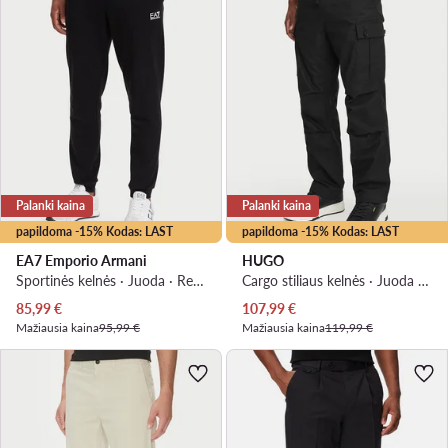
Palanki kaina
Palanki kaina
papildoma -15% Kodas: LAST
papildoma -15% Kodas: LAST
EA7 Emporio Armani
HUGO
Sportinės kelnės · Juoda · Regular Fit
Cargo stiliaus kelnės · Juoda · Regular Fit
Dabartinė kaina
Dabartinė kaina
85,99
€
107,99
€
Mažiausia kaina
95,99 €
Mažiausia kaina
119,99 €