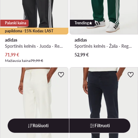
Palanki kaina
Trending
papildoma -15% Kodas: LAST
adidas
adidas
Sportinės kelnės · Juoda · Relaxed Fit
Sportinės kelnės · Žalia · Regular Fit
Dabartinė kaina
71,99
€
52,99
€
Mažiausia kaina
79,99 €
Rūšiuoti
Filtruoti