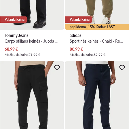
Palanki kaina
Palanki kaina
papildoma -15% Kodas: LAST
Tommy Jeans
adidas
Cargo stiliaus kelnės · Juoda · Regular Fit
Sportinės kelnės · Chaki · Regular Fit
Dabartinė kaina
Dabartinė kaina
68,99
€
80,99
€
Mažiausia kaina
71,99 €
Mažiausia kaina
89,99 €