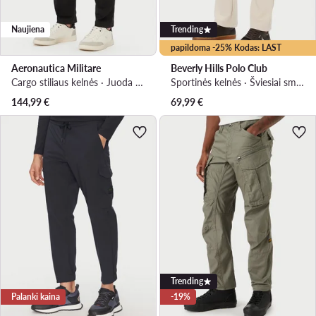
Naujiena
Trending
papildoma -25% Kodas: LAST
Aeronautica Militare
Beverly Hills Polo Club
Cargo stiliaus kelnės · Juoda · Regular Fit
Sportinės kelnės · Šviesiai smėlinė · Regular Fit
144,99
€
69,99
€
Trending
Palanki kaina
-19%