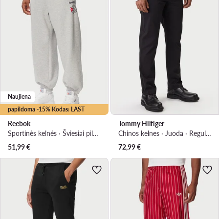
Naujiena
papildoma -15% Kodas: LAST
Reebok
Tommy Hilfiger
Sportinės kelnės · Šviesiai pilka · Regular Fit
Chinos kelnes · Juoda · Regular Fit
51,99
€
72,99
€