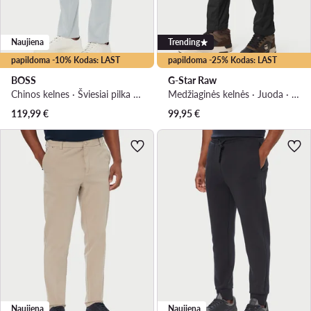
Naujiena
Trending
papildoma -10% Kodas: LAST
papildoma -25% Kodas: LAST
BOSS
G-Star Raw
Chinos kelnes · Šviesiai pilka · Regular Fit
Medžiaginės kelnės · Juoda · Slim Fit
119,99
€
99,95
€
Naujiena
Naujiena