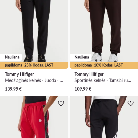
Naujiena
Naujiena
papildoma -25% Kodas: LAST
papildoma -10% Kodas: LAST
Tommy Hilfiger
Tommy Hilfiger
Medžiaginės kelnės · Juoda · Slim Fit
Sportinės kelnės · Tamsiai ruda · Relaxed Fit
139,99
€
109,99
€