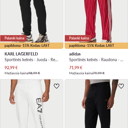
Palanki kaina
Palanki kaina
papildoma -15% Kodas: LAST
papildoma -15% Kodas: LAST
KARL LAGERFELD
adidas
Sportinės kelnės · Juoda · Regular Fit
Sportinės kelnės · Raudona · Regular Fit
Dabartinė kaina
Dabartinė kaina
92,99
€
71,99
€
Mažiausia kaina
98,99 €
Mažiausia kaina
79,99 €