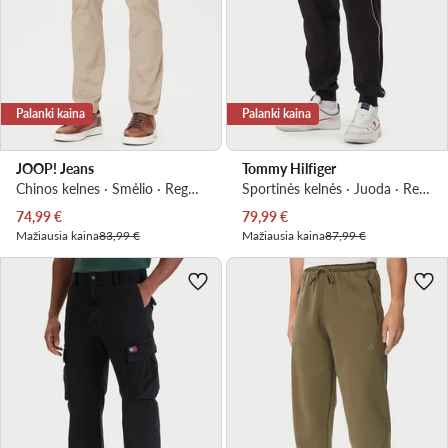
Palanki kaina
Palanki kaina
JOOP! Jeans
Tommy Hilfiger
Chinos kelnes · Smėlio · Regular Fit
Sportinės kelnės · Juoda · Regular Fit
Dabartinė kaina
Dabartinė kaina
74,99
€
79,99
€
Mažiausia kaina
83,99 €
Mažiausia kaina
87,99 €