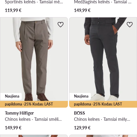
Sportinės kelnės · Tamsiai mėlyna · Regular Fit
Medžiaginės kelnės · Tamsiai mėlyna · Regular Fit
119,99
€
149,99
€
Naujiena
Naujiena
papildoma -25% Kodas: LAST
papildoma -25% Kodas: LAST
Tommy Hilfiger
BOSS
Chinos kelnes · Tamsiai smėlinė · Regular Fit
Chinos kelnes · Tamsiai mėlyna · Slim Fit
149,99
€
129,99
€