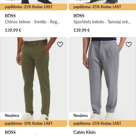
papildoma -25% Kodas: LAST
papildoma -25% Kodas: LAST
BOSS
BOSS
Chinos kelnes · Smėlio · Regular Fit
Sportinės kelnės · Tamsiai mėlyna · Regular Fit
139,99
€
139,99
€
Naujiena
Naujiena
papildoma -10% Kodas: LAST
papildoma -25% Kodas: LAST
BOSS
Calvin Klein