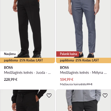
Naujiena
Palanki kaina
papildoma -25% Kodas: LAST
papildoma -25% Kodas: LAST
BOSS
BOSS
Medžiaginės kelnės · Juoda · Regular Fit
Medžiaginės kelnės · Mėlyna · Slim Fit
Dabartinė kaina
228,99
€
104,99
€
Mažiausia kaina
111,99 €