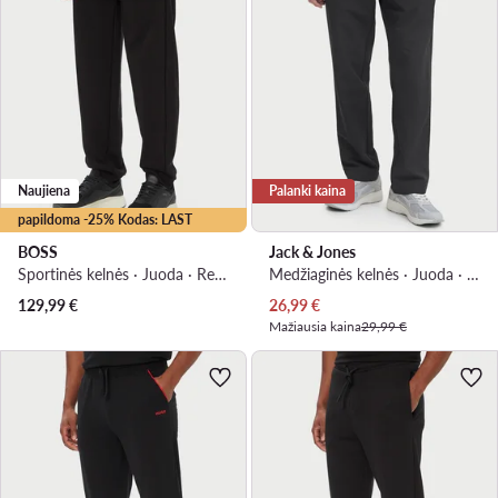
Naujiena
Palanki kaina
papildoma -25% Kodas: LAST
BOSS
Jack & Jones
Sportinės kelnės · Juoda · Relaxed Fit
Medžiaginės kelnės · Juoda · Relaxed Fit
Dabartinė kaina
129,99
€
26,99
€
Mažiausia kaina
29,99 €