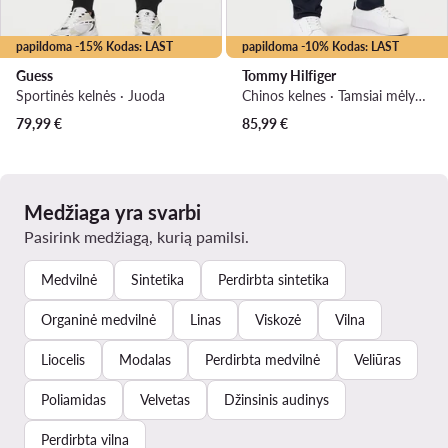
papildoma -15% Kodas: LAST
papildoma -10% Kodas: LAST
Guess
Tommy Hilfiger
Sportinės kelnės · Juoda
Chinos kelnes · Tamsiai mėlyna · Regular Fit
79,99
€
85,99
€
Medžiaga yra svarbi
Pasirink medžiagą, kurią pamilsi.
Medvilnė
Sintetika
Perdirbta sintetika
Organinė medvilnė
Linas
Viskozė
Vilna
Liocelis
Modalas
Perdirbta medvilnė
Veliūras
Poliamidas
Velvetas
Džinsinis audinys
Perdirbta vilna