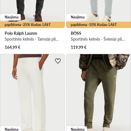
Naujiena
Naujiena
papildoma -25% Kodas: LAST
papildoma -10% Kodas: LAST
Polo Ralph Lauren
BOSS
Sportinės kelnės · Tamsiai pilka · Regular Fit
Sportinės kelnės · Šviesiai pilka · Regular Fit
164,99
€
119,99
€
Naujiena
Naujiena