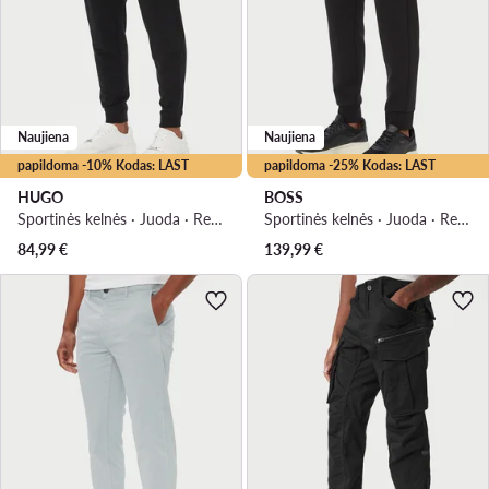
Naujiena
Naujiena
papildoma -10% Kodas: LAST
papildoma -25% Kodas: LAST
HUGO
BOSS
Sportinės kelnės · Juoda · Regular Fit
Sportinės kelnės · Juoda · Regular Fit
84,99
€
139,99
€