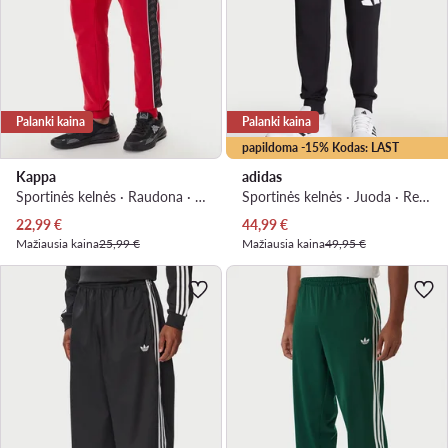
Palanki kaina
Palanki kaina
papildoma -15% Kodas: LAST
Kappa
adidas
Sportinės kelnės · Raudona · Regular Fit
Sportinės kelnės · Juoda · Regular Fit
Dabartinė kaina
Dabartinė kaina
22,99
€
44,99
€
Mažiausia kaina
25,99 €
Mažiausia kaina
49,95 €