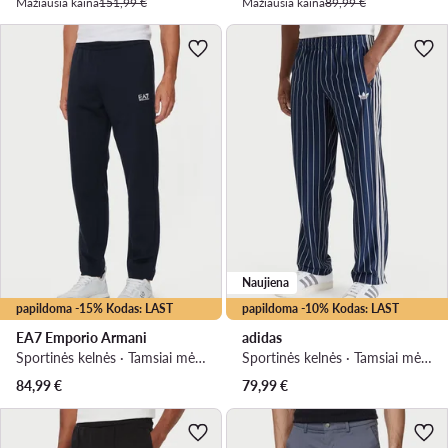
Mažiausia kaina
151,99 €
Mažiausia kaina
89,99 €
Naujiena
papildoma -15% Kodas: LAST
papildoma -10% Kodas: LAST
EA7 Emporio Armani
adidas
Sportinės kelnės · Tamsiai mėlyna · Regular Fit
Sportinės kelnės · Tamsiai mėlyna · Regular Fit
84,99
€
79,99
€