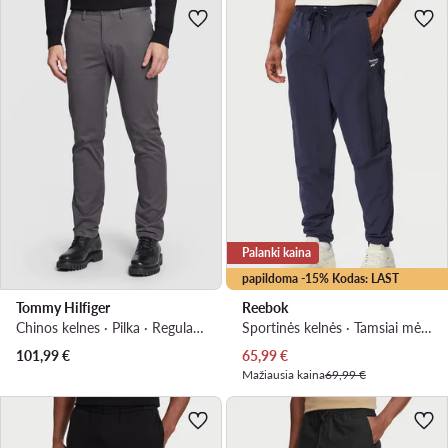
Palanki kaina
papildoma -15% Kodas: LAST
Tommy Hilfiger
Reebok
Chinos kelnes · Pilka · Regular Fit
Sportinės kelnės · Tamsiai mėlyna · Regular Fit
Dabartinė kaina
101,99
€
65,99
€
Mažiausia kaina
69,99 €