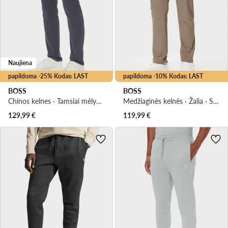
Naujiena
papildoma -25% Kodas: LAST
papildoma -10% Kodas: LAST
BOSS
BOSS
Chinos kelnes · Tamsiai mėlyna · Slim Fit
Medžiaginės kelnės · Žalia · Slim Fit
129,99
€
119,99
€