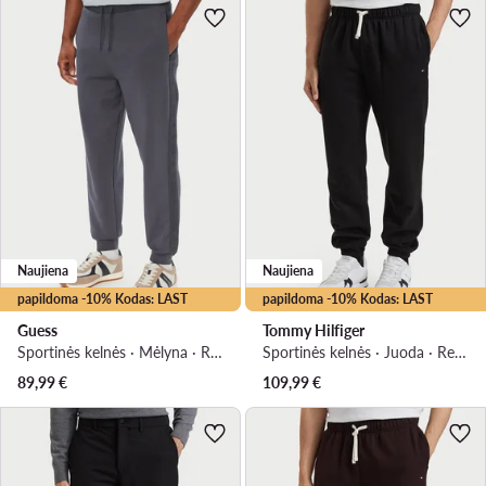
Naujiena
Naujiena
papildoma -10% Kodas: LAST
papildoma -10% Kodas: LAST
Guess
Tommy Hilfiger
Sportinės kelnės · Mėlyna · Regular Fit
Sportinės kelnės · Juoda · Relaxed Fit
89,99
€
109,99
€