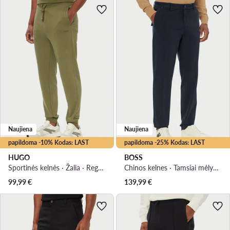
Naujiena
Naujiena
papildoma -10% Kodas: LAST
papildoma -25% Kodas: LAST
HUGO
BOSS
Sportinės kelnės · Žalia · Regular Fit
Chinos kelnes · Tamsiai mėlyna · Regular Fit
99,99
€
139,99
€