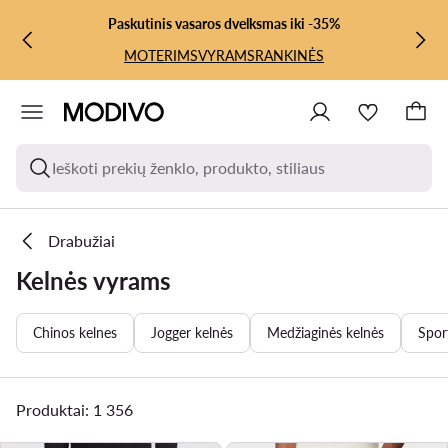
PEREITI PRIE PAGRINDINIO TURINIO
PEREITI Į PAIEŠKĄ
Paskutinis vasaros dvelksmas iki -35%
MOTERIMS
VYRAMS
RANKINĖS
Ieškoti prekių ženklo, produkto, stiliaus
Drabužiai
Kelnės vyrams
Chinos kelnes
Jogger kelnės
Medžiaginės kelnės
Spor
Produktai: 1 356