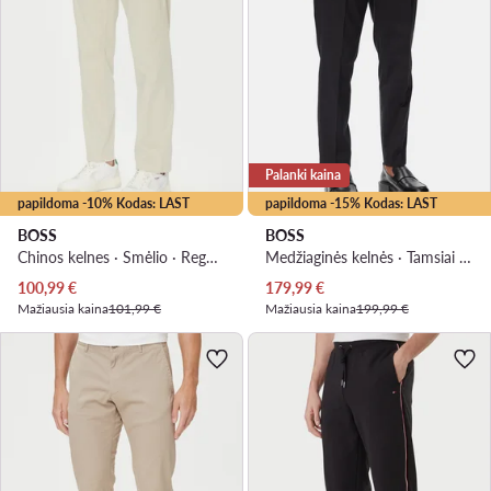
Palanki kaina
papildoma -10% Kodas: LAST
papildoma -15% Kodas: LAST
BOSS
BOSS
Chinos kelnes · Smėlio · Regular Fit
Medžiaginės kelnės · Tamsiai mėlyna · Slim Fit
Dabartinė kaina
Dabartinė kaina
100,99
€
179,99
€
Mažiausia kaina
101,99 €
Mažiausia kaina
199,99 €