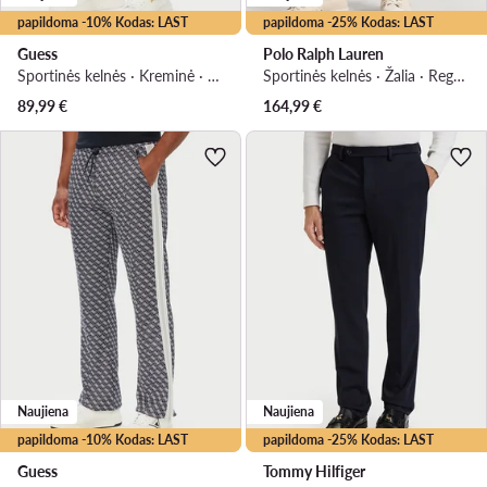
papildoma -10% Kodas: LAST
papildoma -25% Kodas: LAST
Guess
Polo Ralph Lauren
Sportinės kelnės · Kreminė · Regular Fit
Sportinės kelnės · Žalia · Regular Fit
89,99
€
164,99
€
Naujiena
Naujiena
papildoma -10% Kodas: LAST
papildoma -25% Kodas: LAST
Guess
Tommy Hilfiger