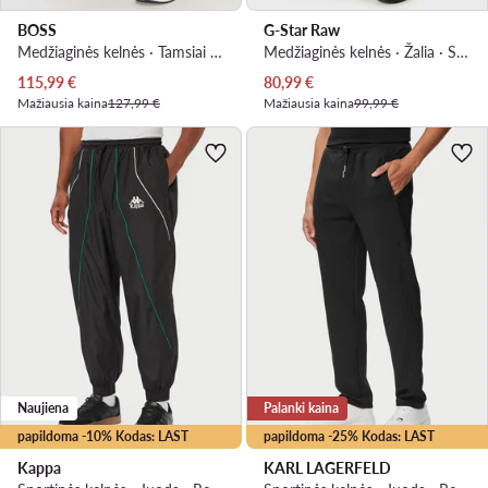
BOSS
G-Star Raw
Medžiaginės kelnės · Tamsiai mėlyna · Slim Fit
Medžiaginės kelnės · Žalia · Slim Fit
Dabartinė kaina
Dabartinė kaina
115,99
€
80,99
€
Mažiausia kaina
127,99 €
Mažiausia kaina
99,99 €
Naujiena
Palanki kaina
papildoma -10% Kodas: LAST
papildoma -25% Kodas: LAST
Kappa
KARL LAGERFELD