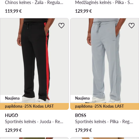
Chinos kelnes · Žalia · Regular Fit
Medžiaginės kelnės · Pilka · Slim Fit
119,99
€
129,99
€
Naujiena
Naujiena
papildoma -25% Kodas: LAST
papildoma -25% Kodas: LAST
HUGO
BOSS
Sportinės kelnės · Juoda · Relaxed Fit
Sportinės kelnės · Pilka · Regular Fit
129,99
€
179,99
€