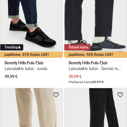
Trending
Palanki kaina
papildoma -25% Kodas: LAST
papildoma -10% Kodas: LAST
Beverly Hills Polo Club
Beverly Hills Polo Club
Laisvalaikio batai · Juoda
Laisvalaikio batai · Tamsiai mėlyna
Dabartinė kaina
49,99
€
30,99
€
Mažiausia kaina
35,99 €