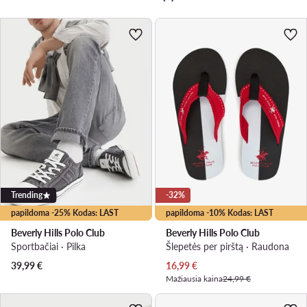
Trending
-32%
papildoma -25% Kodas: LAST
papildoma -10% Kodas: LAST
Beverly Hills Polo Club
Beverly Hills Polo Club
Sportbačiai · Pilka
Šlepetės per pirštą · Raudona
Dabartinė kaina
39,99
€
16,99
€
Mažiausia kaina
24,99 €