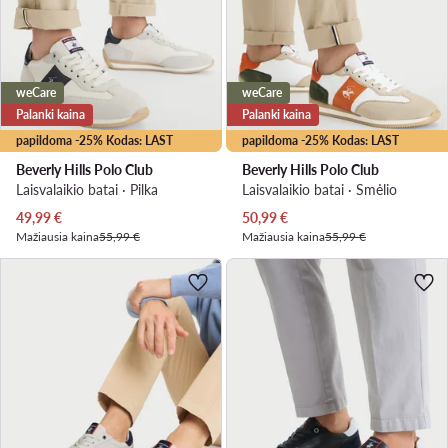
weCare
weCare
Palanki kaina
Palanki kaina
papildoma -25% Kodas: LAST
papildoma -25% Kodas: LAST
Beverly Hills Polo Club
Beverly Hills Polo Club
Laisvalaikio batai · Pilka
Laisvalaikio batai · Smėlio
Dabartinė kaina
Dabartinė kaina
49,99
€
50,99
€
Mažiausia kaina
55,99 €
Mažiausia kaina
55,99 €