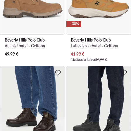
-30%
Beverly Hills Polo Club
Beverly Hills Polo Club
Auliniai batai · Geltona
Laisvalaikio batai · Geltona
Dabartinė kaina
49,99
€
41,99
€
Mažiausia kaina
59,99 €