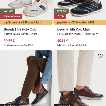
weCare
weCare
Palanki kaina
-15%
papildoma -25% Kodas: LAST
papildoma -25% Kodas: LAST
Beverly Hills Polo Club
Beverly Hills Polo Club
Laisvalaikio batai · Pilka
Laisvalaikio batai · Tamsiai mėlyna
Dabartinė kaina
Dabartinė kaina
50,99
€
50,99
€
Mažiausia kaina
56,99 €
Mažiausia kaina
59,99 €