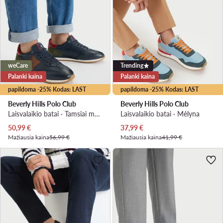
weCare
Trending
Palanki kaina
Palanki kaina
papildoma -25% Kodas: LAST
papildoma -25% Kodas: LAST
Beverly Hills Polo Club
Beverly Hills Polo Club
Laisvalaikio batai · Tamsiai mėlyna
Laisvalaikio batai · Mėlyna
Dabartinė kaina
Dabartinė kaina
50,99
€
37,99
€
Mažiausia kaina
56,99 €
Mažiausia kaina
41,99 €