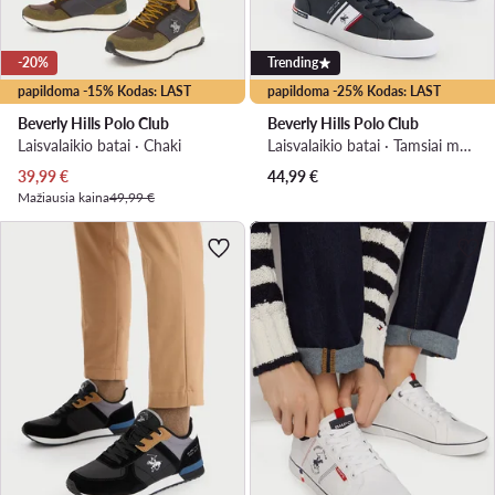
-20%
Trending
papildoma -15% Kodas: LAST
papildoma -25% Kodas: LAST
Beverly Hills Polo Club
Beverly Hills Polo Club
Laisvalaikio batai · Chaki
Laisvalaikio batai · Tamsiai mėlyna
Dabartinė kaina
39,99
€
44,99
€
Mažiausia kaina
49,99 €