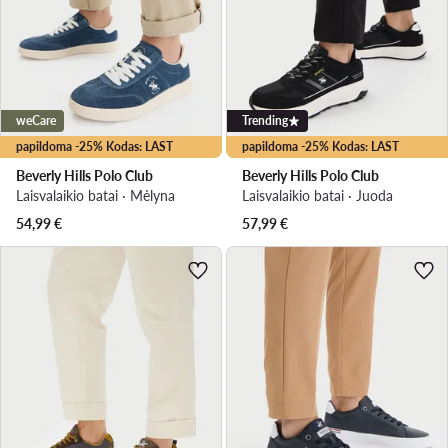
weCare
Trending
papildoma -25% Kodas: LAST
papildoma -25% Kodas: LAST
Beverly Hills Polo Club
Beverly Hills Polo Club
Laisvalaikio batai · Mėlyna
Laisvalaikio batai · Juoda
54,99
€
57,99
€