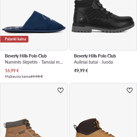
Palanki kaina
Beverly Hills Polo Club
Beverly Hills Polo Club
Naminės šlepetės · Tamsiai mėlyna
Auliniai batai · Juoda
Dabartinė kaina
16,99
€
49,99
€
Mažiausia kaina
19,95 €