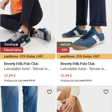
Trending
weCare
Palanki kaina
-16%
papildoma -25% Kodas: LAST
papildoma -25% Kodas: LAST
Beverly Hills Polo Club
Beverly Hills Polo Club
Laisvalaikio batai · Tamsiai mėlyna
Laisvalaikio batai · Tamsiai mėlyna
Dabartinė kaina
Dabartinė kaina
37,99
€
35,99
€
Mažiausia kaina
41,99 €
Mažiausia kaina
42,99 €