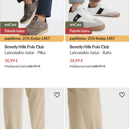
weCare
weCare
Palanki kaina
Palanki kaina
papildoma -25% Kodas: LAST
papildoma -25% Kodas: LAST
Beverly Hills Polo Club
Beverly Hills Polo Club
Laisvalaikio batai · Pilka
Laisvalaikio batai · Balta
Dabartinė kaina
Dabartinė kaina
50,99
€
34,99
€
Mažiausia kaina
56,99 €
Mažiausia kaina
38,99 €