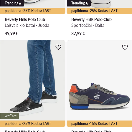
Trending
Trending
papildoma -25% Kodas: LAST
papildoma -25% Kodas: LAST
Beverly Hills Polo Club
Beverly Hills Polo Club
Laisvalaikio batai · Juoda
Sportbačiai · Balta
49,99
€
37,99
€
weCare
papildoma -25% Kodas: LAST
papildoma -15% Kodas: LAST