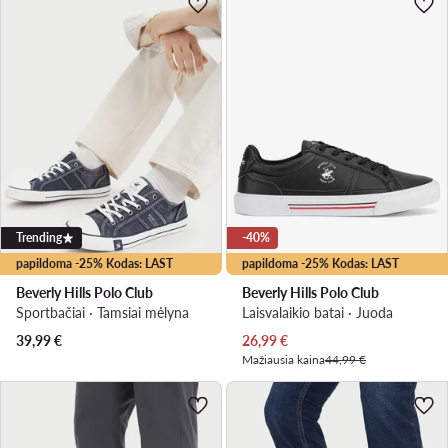
Trending
-40%
papildoma -25% Kodas: LAST
papildoma -25% Kodas: LAST
Beverly Hills Polo Club
Beverly Hills Polo Club
Sportbačiai · Tamsiai mėlyna
Laisvalaikio batai · Juoda
Dabartinė kaina
39,99
€
26,99
€
Mažiausia kaina
44,99 €