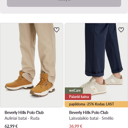
weCare
Palanki kaina
papildoma -25% Kodas: LAST
Beverly Hills Polo Club
Beverly Hills Polo Club
Auliniai batai · Ruda
Laisvalaikio batai · Smėlio
Dabartinė kaina
62,99
€
36,99
€