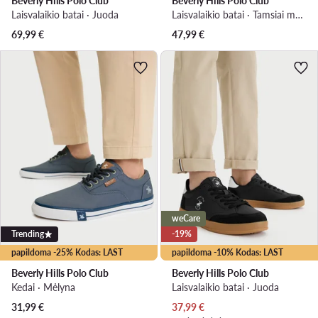
Beverly Hills Polo Club
Beverly Hills Polo Club
Laisvalaikio batai · Juoda
Laisvalaikio batai · Tamsiai mėlyna
69,99
€
47,99
€
weCare
Trending
-19%
papildoma -25% Kodas: LAST
papildoma -10% Kodas: LAST
Beverly Hills Polo Club
Beverly Hills Polo Club
Kedai · Mėlyna
Laisvalaikio batai · Juoda
Dabartinė kaina
31,99
€
37,99
€