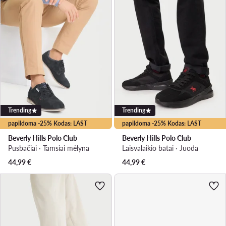
Trending
Trending
papildoma -25% Kodas: LAST
papildoma -25% Kodas: LAST
Beverly Hills Polo Club
Beverly Hills Polo Club
Pusbačiai · Tamsiai mėlyna
Laisvalaikio batai · Juoda
44,99
€
44,99
€