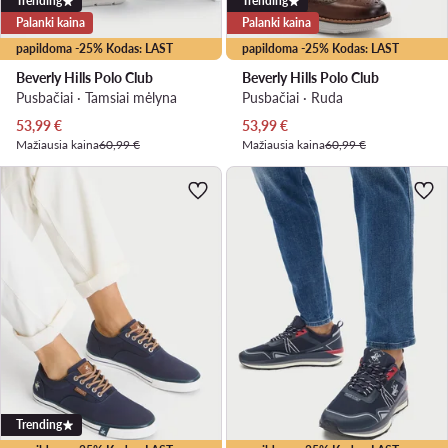
Trending
Trending
Palanki kaina
Palanki kaina
papildoma -25% Kodas: LAST
papildoma -25% Kodas: LAST
Beverly Hills Polo Club
Beverly Hills Polo Club
Pusbačiai · Tamsiai mėlyna
Pusbačiai · Ruda
Dabartinė kaina
Dabartinė kaina
53,99
€
53,99
€
Mažiausia kaina
60,99 €
Mažiausia kaina
60,99 €
Trending