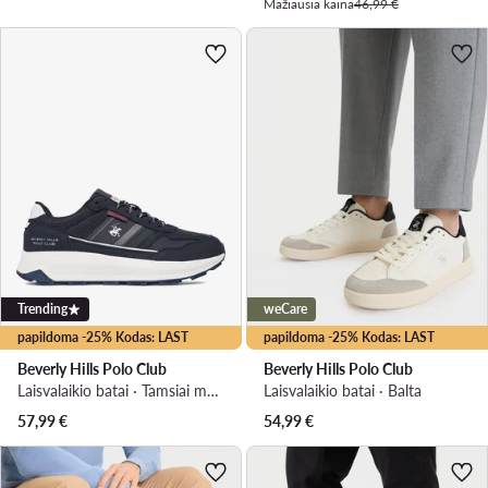
Mažiausia kaina
46,99 €
Trending
weCare
papildoma -25% Kodas: LAST
papildoma -25% Kodas: LAST
Beverly Hills Polo Club
Beverly Hills Polo Club
Laisvalaikio batai · Tamsiai mėlyna
Laisvalaikio batai · Balta
57,99
€
54,99
€