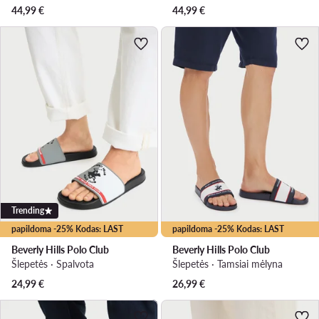
44,99
€
44,99
€
Trending
papildoma -25% Kodas: LAST
papildoma -25% Kodas: LAST
Beverly Hills Polo Club
Beverly Hills Polo Club
Šlepetės · Spalvota
Šlepetės · Tamsiai mėlyna
24,99
€
26,99
€