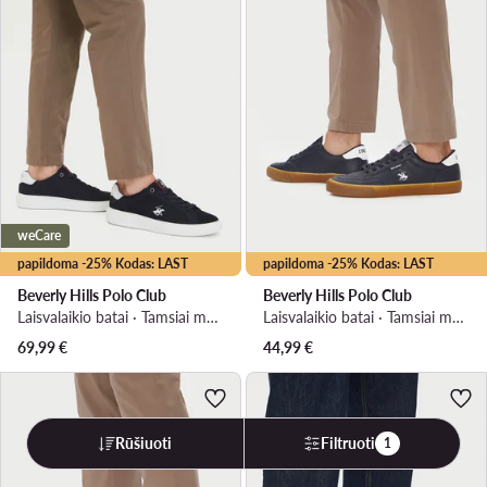
weCare
papildoma -25% Kodas: LAST
papildoma -25% Kodas: LAST
Beverly Hills Polo Club
Beverly Hills Polo Club
Laisvalaikio batai · Tamsiai mėlyna
Laisvalaikio batai · Tamsiai mėlyna
69,99
€
44,99
€
Rūšiuoti
Filtruoti
1