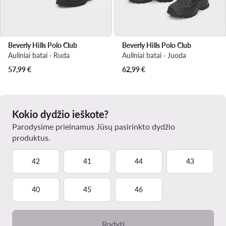
Beverly Hills Polo Club
Beverly Hills Polo Club
Auliniai batai · Ruda
Auliniai batai · Juoda
57,99
€
62,99
€
Kokio dydžio ieškote?
Parodysime prieinamus Jūsų pasirinkto dydžio
produktus.
42
41
44
43
40
45
46
Rodyti