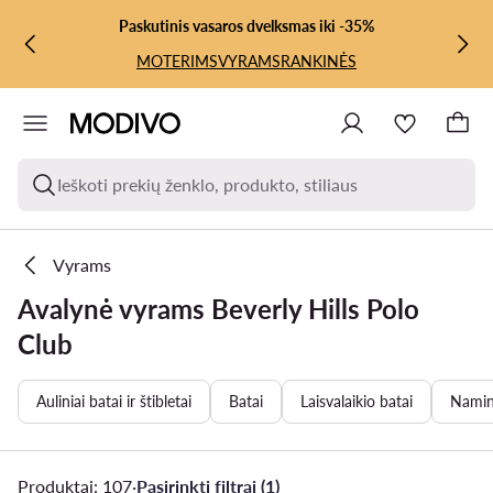
PEREITI PRIE PAGRINDINIO TURINIO
PEREITI Į PAIEŠKĄ
Paskutinis vasaros dvelksmas iki -35%
MOTERIMS
VYRAMS
RANKINĖS
Ieškoti prekių ženklo, produkto, stiliaus
Vyrams
Avalynė vyrams Beverly Hills Polo
Club
Auliniai batai ir štibletai
Batai
Laisvalaikio batai
Namin
Produktai: 107
·
Pasirinkti filtrai (1)