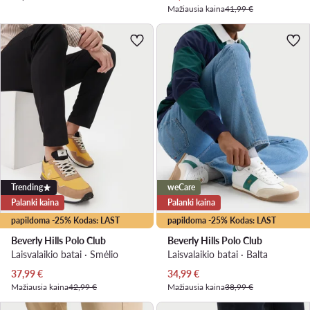
Mažiausia kaina
41,99 €
Trending
weCare
Palanki kaina
Palanki kaina
papildoma -25% Kodas: LAST
papildoma -25% Kodas: LAST
Beverly Hills Polo Club
Beverly Hills Polo Club
Laisvalaikio batai · Smėlio
Laisvalaikio batai · Balta
Dabartinė kaina
Dabartinė kaina
37,99
€
34,99
€
Mažiausia kaina
42,99 €
Mažiausia kaina
38,99 €