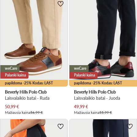
weCare
weCare
Palanki kaina
Palanki kaina
papildoma -25% Kodas: LAST
papildoma -25% Kodas: LAST
Beverly Hills Polo Club
Beverly Hills Polo Club
Laisvalaikio batai · Ruda
Laisvalaikio batai · Juoda
Dabartinė kaina
Dabartinė kaina
50,99
€
49,99
€
Mažiausia kaina
56,99 €
Mažiausia kaina
55,99 €