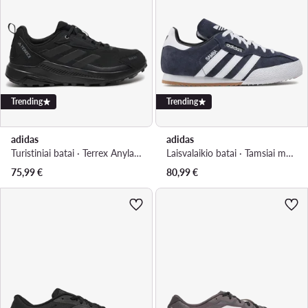
Trending
Trending
adidas
adidas
Turistiniai batai · Terrex Anylander Rain.Rdy ID0901 · Juoda
Laisvalaikio batai · Tamsiai mėlyna
75,99
€
80,99
€