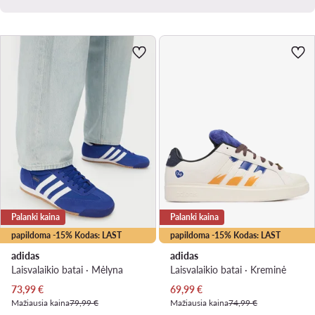
Palanki kaina
Palanki kaina
papildoma -15% Kodas: LAST
papildoma -15% Kodas: LAST
adidas
adidas
Laisvalaikio batai · Mėlyna
Laisvalaikio batai · Kreminė
Dabartinė kaina
Dabartinė kaina
73,99
€
69,99
€
Mažiausia kaina
79,99 €
Mažiausia kaina
74,99 €