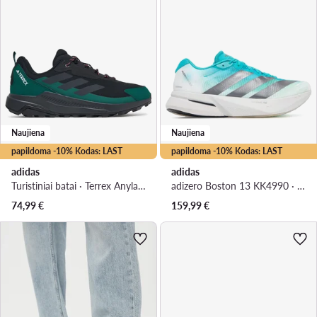
Naujiena
Naujiena
papildoma -10% Kodas: LAST
papildoma -10% Kodas: LAST
adidas
adidas
Turistiniai batai · Terrex Anylander Hiking Shoes KJ0865 · Juoda
adizero Boston 13 KK4990 · Bėgimo batai
74,99
€
159,99
€