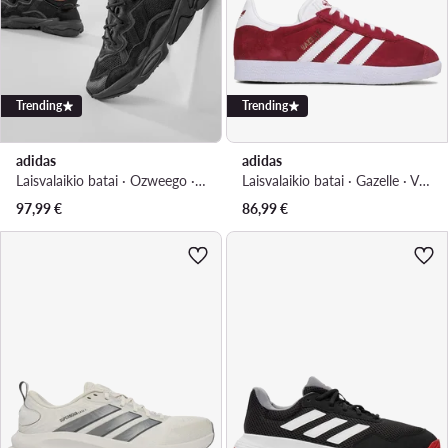
Trending
Trending
adidas
adidas
Laisvalaikio batai · Ozweego · Juoda
Laisvalaikio batai · Gazelle · Vyšninė
97,99
€
86,99
€