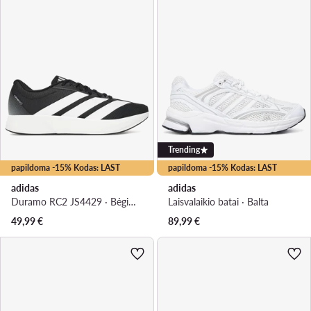
Trending
papildoma -15% Kodas: LAST
papildoma -15% Kodas: LAST
adidas
adidas
Duramo RC2 JS4429 · Bėgimo batai
Laisvalaikio batai · Balta
49,99
€
89,99
€