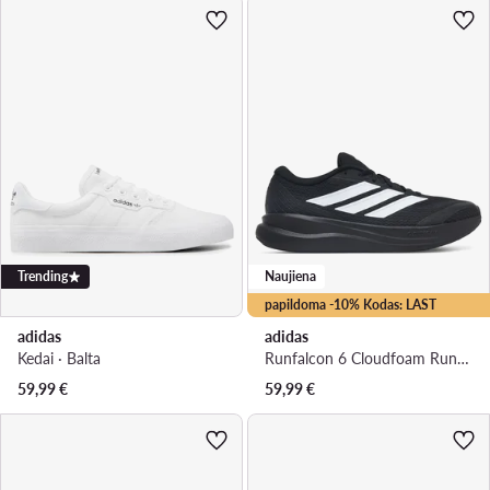
Trending
Naujiena
papildoma -10% Kodas: LAST
adidas
adidas
Kedai · Balta
Runfalcon 6 Cloudfoam Running Shoes IH9530 · Bėgimo batai
59,99
€
59,99
€