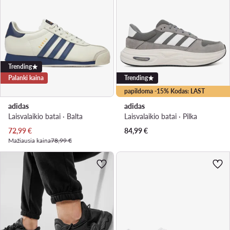
Trending
Palanki kaina
Trending
papildoma -15% Kodas: LAST
adidas
adidas
Laisvalaikio batai · Balta
Laisvalaikio batai · Pilka
Dabartinė kaina
72,99
€
84,99
€
Mažiausia kaina
78,99 €