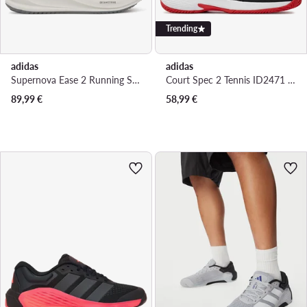
Trending
adidas
adidas
Supernova Ease 2 Running Shoes KJ1829 · Bėgimo batai
Court Spec 2 Tennis ID2471 · Teniso batai
89,99
€
58,99
€