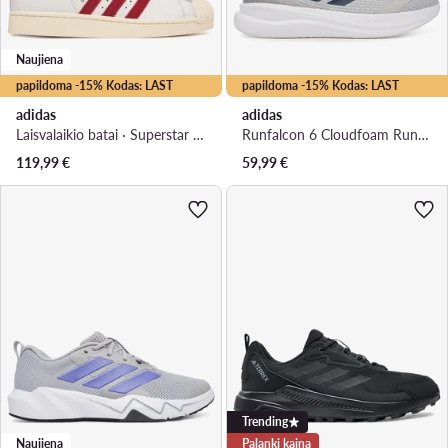
Naujiena
papildoma -15% Kodas: LAST
papildoma -15% Kodas: LAST
adidas
adidas
Laisvalaikio batai · Superstar · Balta
Runfalcon 6 Cloudfoam Running Shoes IH9527 · Bėgimo batai
119,99
€
59,99
€
Trending
Naujiena
Palanki kaina