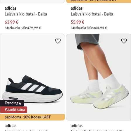
adidas
adidas
Laisvalaikio batai · Balta
Laisvalaikio batai · Balta
Dabartinė kaina
Dabartinė kaina
63,99
€
55,99
€
Mažiausia kaina
79,99 €
Mažiausia kaina
65,95 €
Trending
Palanki kaina
papildoma -10% Kodas: LAST
adidas
adidas