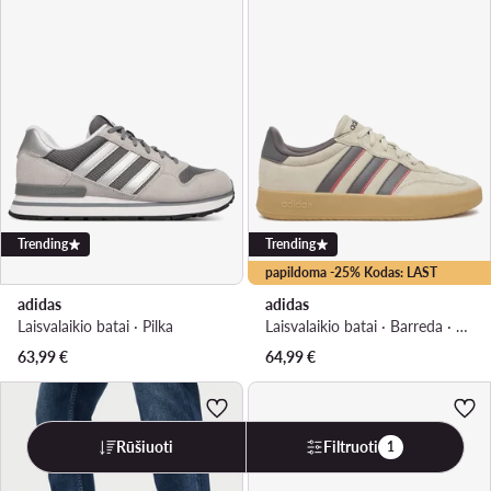
Trending
Trending
papildoma -25% Kodas: LAST
adidas
adidas
Laisvalaikio batai · Pilka
Laisvalaikio batai · Barreda · Smėlio
63,99
€
64,99
€
Rūšiuoti
Filtruoti
1