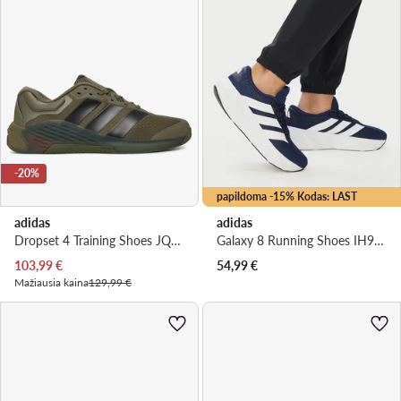
-20%
papildoma -15% Kodas: LAST
adidas
adidas
Dropset 4 Training Shoes JQ1769 · Batai į sporto salę
Galaxy 8 Running Shoes IH9813 · Bėgimo batai
Dabartinė kaina
103,99
€
54,99
€
Mažiausia kaina
129,99 €