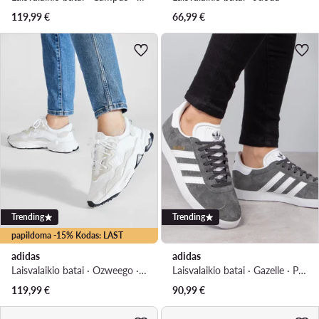
119,99
€
66,99
€
Trending
Trending
papildoma -15% Kodas: LAST
adidas
adidas
Laisvalaikio batai · Ozweego · Balta
Laisvalaikio batai · Gazelle · Pilka
119,99
€
90,99
€