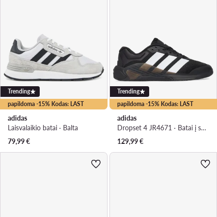
Trending
Trending
papildoma -15% Kodas: LAST
papildoma -15% Kodas: LAST
adidas
adidas
Laisvalaikio batai · Balta
Dropset 4 JR4671 · Batai į sporto salę
79,99
€
129,99
€