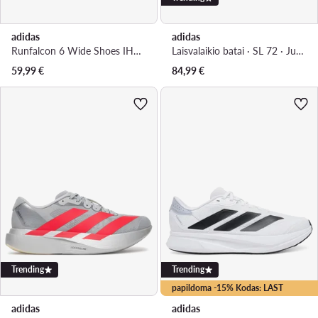
adidas
adidas
Runfalcon 6 Wide Shoes IH1815 · Bėgimo batai
Laisvalaikio batai · SL 72 · Juoda
59,99
€
84,99
€
Trending
Trending
papildoma -15% Kodas: LAST
adidas
adidas