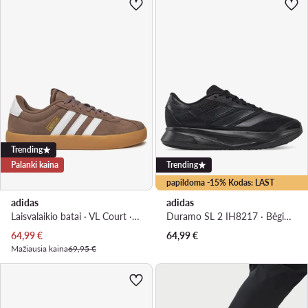
Trending
Palanki kaina
Trending
papildoma -15% Kodas: LAST
adidas
adidas
Laisvalaikio batai · VL Court · Ruda
Duramo SL 2 IH8217 · Bėgimo batai
Dabartinė kaina
64,99
€
64,99
€
Mažiausia kaina
69,95 €