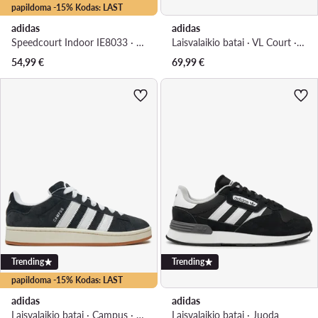
papildoma -15% Kodas: LAST
adidas
adidas
Speedcourt Indoor IE8033 · Batai uždaroms aikštelėms
Laisvalaikio batai · VL Court · Juoda
54,99
€
69,99
€
Trending
Trending
papildoma -15% Kodas: LAST
adidas
adidas
Laisvalaikio batai · Campus · Juoda
Laisvalaikio batai · Juoda