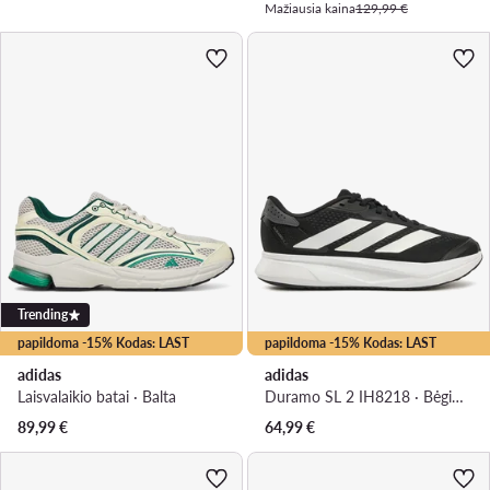
Mažiausia kaina
129,99 €
Trending
papildoma -15% Kodas: LAST
papildoma -15% Kodas: LAST
adidas
adidas
Laisvalaikio batai · Balta
Duramo SL 2 IH8218 · Bėgimo batai
89,99
€
64,99
€