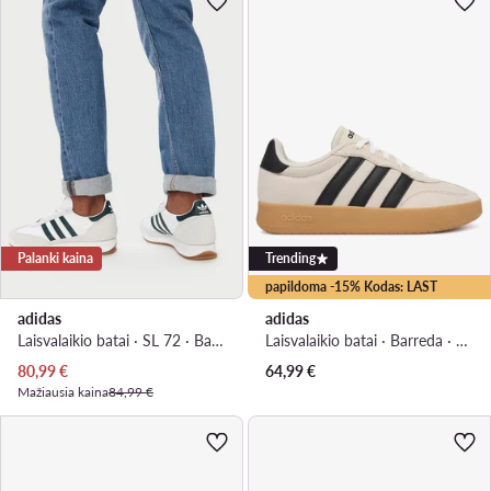
Palanki kaina
Trending
papildoma -15% Kodas: LAST
adidas
adidas
Laisvalaikio batai · SL 72 · Balta
Laisvalaikio batai · Barreda · Smėlio
Dabartinė kaina
80,99
€
64,99
€
Mažiausia kaina
84,99 €