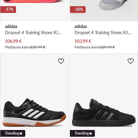
-17%
-20%
adidas
adidas
Dropset 4 Training Shoes KJ6612 · Batai į sporto salę
Dropset 4 Training Shoes KJ6611 · Batai į sporto salę
Dabartinė kaina
Dabartinė kaina
106,99
€
103,99
€
Mažiausia kaina
129,99 €
Mažiausia kaina
129,99 €
Trending
Trending