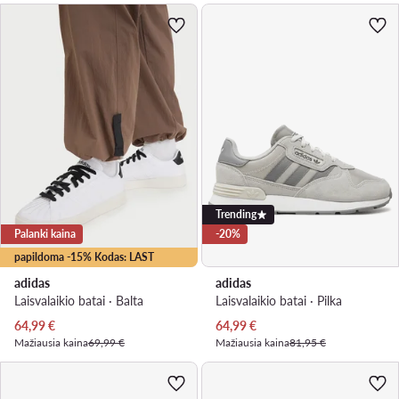
Trending
Palanki kaina
-20%
papildoma -15% Kodas: LAST
adidas
adidas
Laisvalaikio batai · Balta
Laisvalaikio batai · Pilka
Dabartinė kaina
Dabartinė kaina
64,99
€
64,99
€
Mažiausia kaina
69,99 €
Mažiausia kaina
81,95 €