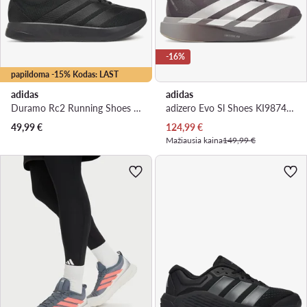
-16%
papildoma -15% Kodas: LAST
adidas
adidas
Duramo Rc2 Running Shoes KJ4190 · Bėgimo batai
adizero Evo Sl Shoes KI9874 · Bėgimo batai
Dabartinė kaina
49,99
€
124,99
€
Mažiausia kaina
149,99 €