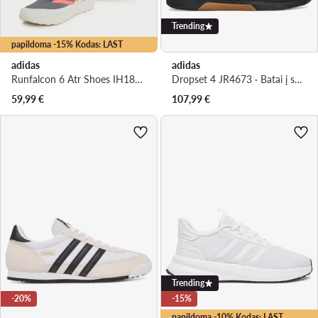
Trending
papildoma -15% Kodas: LAST
adidas
adidas
Runfalcon 6 Atr Shoes IH1831 · Bėgimo batai
Dropset 4 JR4673 · Batai į sporto salę
59,99
€
107,99
€
Trending
-20%
-15%
papildoma -10% Kodas: LAST