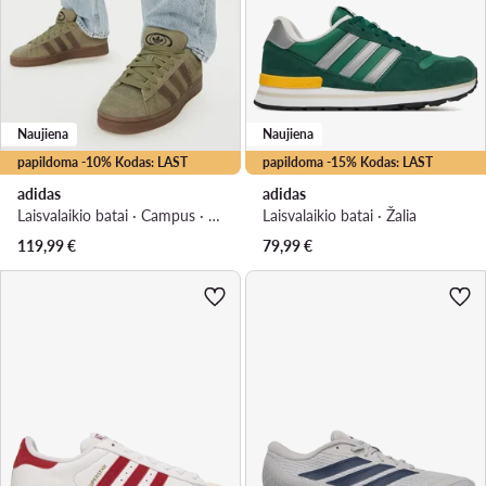
Naujiena
Naujiena
papildoma -10% Kodas: LAST
papildoma -15% Kodas: LAST
adidas
adidas
Laisvalaikio batai · Campus · Chaki
Laisvalaikio batai · Žalia
119,99
€
79,99
€