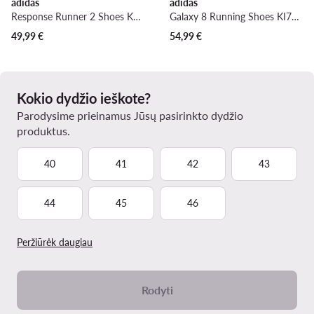
adidas
adidas
Response Runner 2 Shoes KJ1735 · Bėgimo batai
Galaxy 8 Running Shoes KI7980 · Bėgimo batai
49,99
€
54,99
€
Kokio dydžio ieškote?
Parodysime prieinamus Jūsų pasirinkto dydžio
produktus.
40
41
42
43
44
45
46
Peržiūrėk daugiau
Rodyti