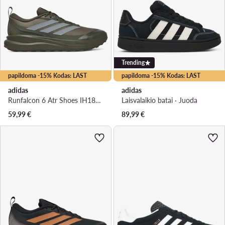
Trending
papildoma -15% Kodas: LAST
papildoma -15% Kodas: LAST
adidas
adidas
Runfalcon 6 Atr Shoes IH1825 · Bėgimo batai
Laisvalaikio batai · Juoda
59,99
€
89,99
€