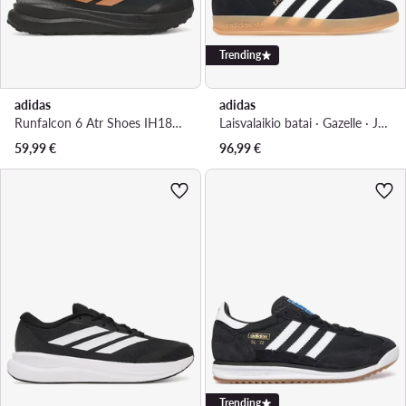
Trending
adidas
adidas
Runfalcon 6 Atr Shoes IH1829 · Bėgimo batai
Laisvalaikio batai · Gazelle · Juoda
59,99
€
96,99
€
Trending