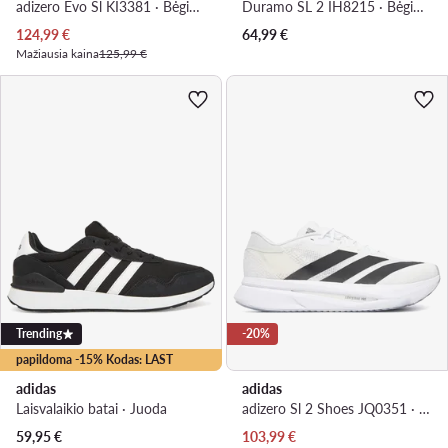
adizero Evo Sl KI3381 · Bėgimo batai
Duramo SL 2 IH8215 · Bėgimo batai
Dabartinė kaina
124,99
€
64,99
€
Mažiausia kaina
125,99 €
Trending
-20%
papildoma -15% Kodas: LAST
adidas
adidas
Laisvalaikio batai · Juoda
adizero Sl 2 Shoes JQ0351 · Bėgimo batai
Dabartinė kaina
59,95
€
103,99
€