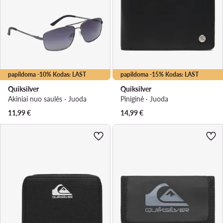
papildoma -10% Kodas: LAST
papildoma -15% Kodas: LAST
Quiksilver
Quiksilver
Akiniai nuo saulės · Juoda
Piniginė · Juoda
11,99
€
14,99
€