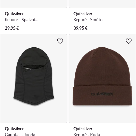
Quiksilver
Quiksilver
Kepurė · Spalvota
Kepurė · Smėlio
29,95
€
39,95
€
Quiksilver
Quiksilver
Gaubtas · Juoda
Kepurė · Ruda