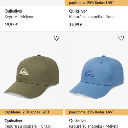
papildoma -25% Kodas: LAST
Quiksilver
Quiksilver
Kepurė · Mėlyna
Kepurė su snapeliu · Ruda
19,95
€
19,99
€
papildoma -25% Kodas: LAST
papildoma -25% Kodas: LAST
Quiksilver
Quiksilver
Kepurė su snapeliu · Chaki
Kepurė su snapeliu · Mėlyna