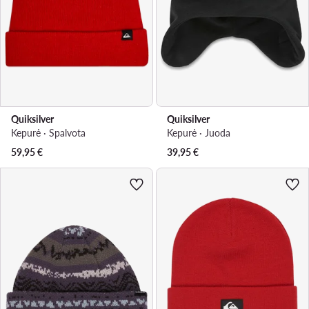
Quiksilver
Quiksilver
Kepurė · Spalvota
Kepurė · Juoda
59,95
€
39,95
€