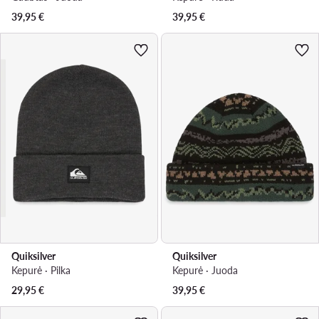
39,95
€
39,95
€
Quiksilver
Quiksilver
Kepurė · Pilka
Kepurė · Juoda
29,95
€
39,95
€