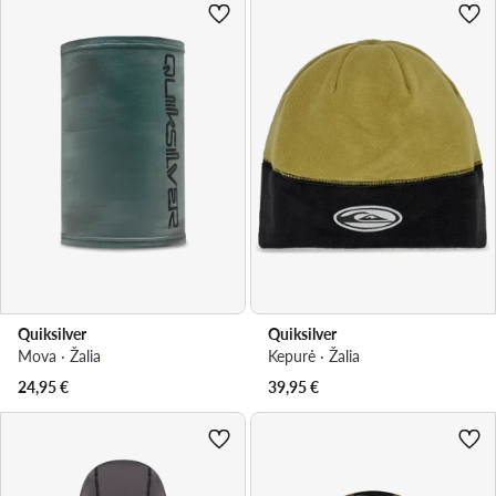
Quiksilver
Quiksilver
Mova · Žalia
Kepurė · Žalia
24,95
€
39,95
€