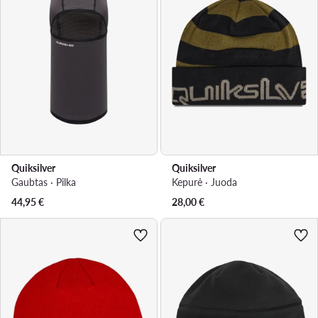
Quiksilver
Quiksilver
Gaubtas · Pilka
Kepurė · Juoda
44,95
€
28,00
€