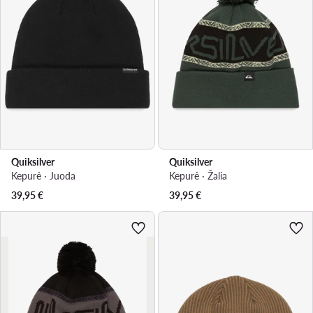
Quiksilver
Quiksilver
Kepurė · Juoda
Kepurė · Žalia
39,95
€
39,95
€