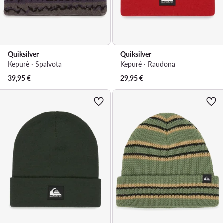
Quiksilver
Quiksilver
Kepurė · Spalvota
Kepurė · Raudona
39,95
€
29,95
€