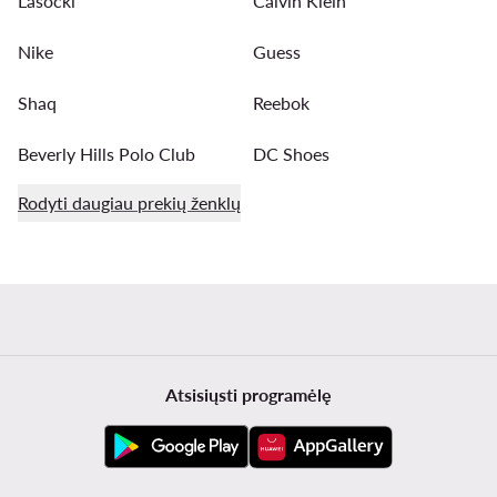
Lasocki
Calvin Klein
Nike
Guess
Shaq
Reebok
Beverly Hills Polo Club
DC Shoes
Rodyti daugiau prekių ženklų
Atsisiųsti programėlę