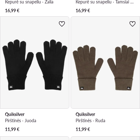
Kepurė su snapeliu · Žalia
Kepurė su snapeliu · Tamsiai mėlyna
16,99
€
16,99
€
Quiksilver
Quiksilver
Pirštinės · Juoda
Pirštinės · Ruda
11,99
€
11,99
€