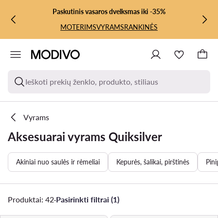
PEREITI PRIE PAGRINDINIO TURINIO
PEREITI Į PAIEŠKĄ
Paskutinis vasaros dvelksmas iki -35%
MOTERIMS
VYRAMS
RANKINĖS
Ieškoti prekių ženklo, produkto, stiliaus
Vyrams
Aksesuarai vyrams Quiksilver
Akiniai nuo saulės ir rėmeliai
Kepurės, šalikai, pirštinės
Pini
Produktai: 42
·
Pasirinkti filtrai (1)