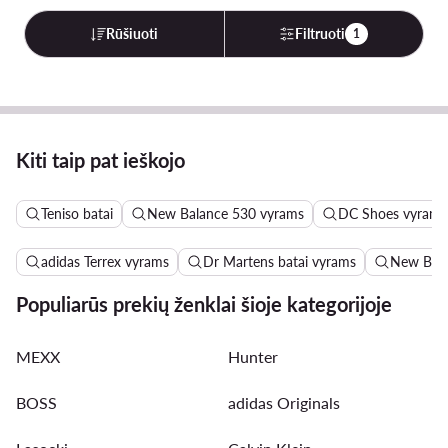
Rūšiuoti
Filtruoti
1
Kiti taip pat ieškojo
Teniso batai
New Balance 530 vyrams
DC Shoes vyrams
adidas Terrex vyrams
Dr Martens batai vyrams
New Bala
Populiarūs prekių ženklai šioje kategorijoje
MEXX
Hunter
BOSS
adidas Originals