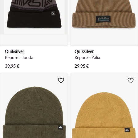
Quiksilver
Quiksilver
Kepurė · Juoda
Kepurė · Žalia
39,95
€
29,95
€