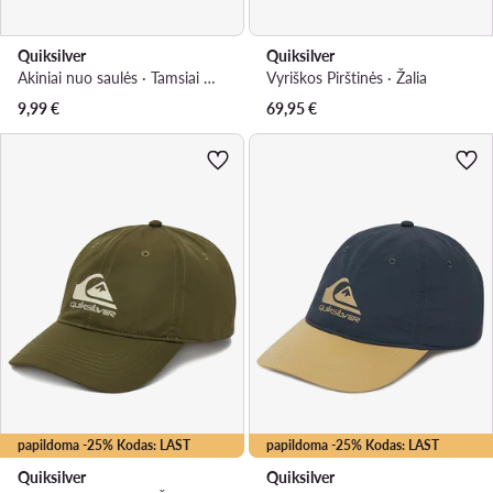
Quiksilver
Quiksilver
Akiniai nuo saulės · Tamsiai mėlyna
Vyriškos Pirštinės · Žalia
9,99
€
69,95
€
papildoma -25% Kodas: LAST
papildoma -25% Kodas: LAST
Quiksilver
Quiksilver