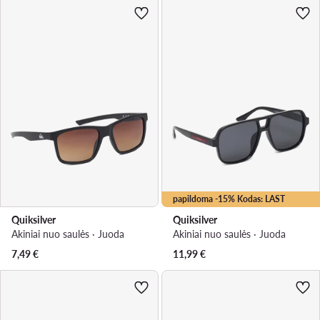
papildoma -15% Kodas: LAST
Quiksilver
Quiksilver
Akiniai nuo saulės · Juoda
Akiniai nuo saulės · Juoda
7,49
€
11,99
€