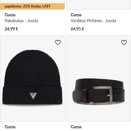
papildoma -25% Kodas: LAST
Guess
Guess
Pakabukas · Juoda
Vyriškos Pirštinės · Juoda
24,99
€
64,95
€
Guess
Guess