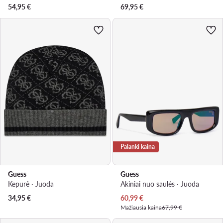
54,95
€
69,95
€
Palanki kaina
Guess
Guess
Kepurė · Juoda
Akiniai nuo saulės · Juoda
Dabartinė kaina
34,95
€
60,99
€
Mažiausia kaina
67,99 €