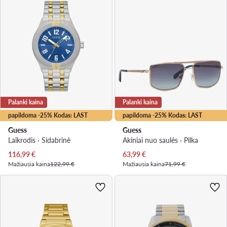
Palanki kaina
Palanki kaina
papildoma -25% Kodas: LAST
papildoma -25% Kodas: LAST
Guess
Guess
Laikrodis · Sidabrinė
Akiniai nuo saulės · Pilka
Dabartinė kaina
Dabartinė kaina
116,99
€
63,99
€
Mažiausia kaina
122,99 €
Mažiausia kaina
71,99 €