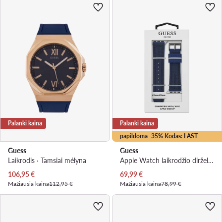
Palanki kaina
Palanki kaina
papildoma -35% Kodas: LAST
Guess
Guess
Laikrodis · Tamsiai mėlyna
Apple Watch laikrodžio dirželis · Tamsiai mėlyna
Dabartinė kaina
Dabartinė kaina
106,95
€
69,99
€
Mažiausia kaina
112,95 €
Mažiausia kaina
78,99 €