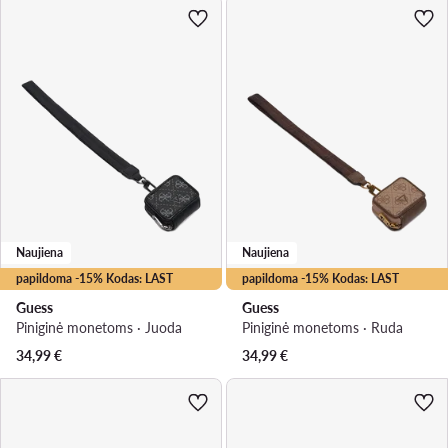
Naujiena
Naujiena
papildoma -15% Kodas: LAST
papildoma -15% Kodas: LAST
Guess
Guess
Piniginė monetoms · Juoda
Piniginė monetoms · Ruda
34,99
€
34,99
€