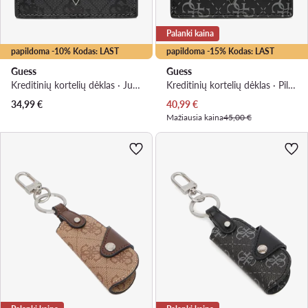
Palanki kaina
papildoma -10% Kodas: LAST
papildoma -15% Kodas: LAST
Guess
Guess
Kreditinių kortelių dėklas · Juoda
Kreditinių kortelių dėklas · Pilka
Dabartinė kaina
34,99
€
40,99
€
Mažiausia kaina
45,00 €