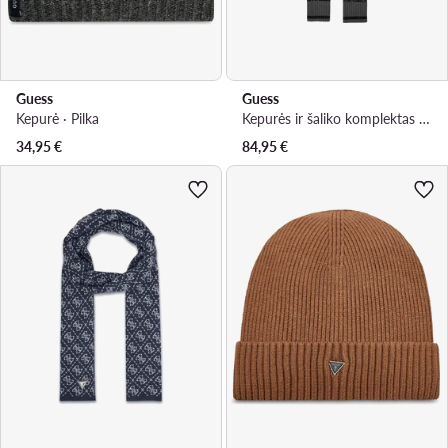
Guess
Guess
Kepurė · Pilka
Kepurės ir šaliko komplektas · Juoda
34,95
€
84,95
€