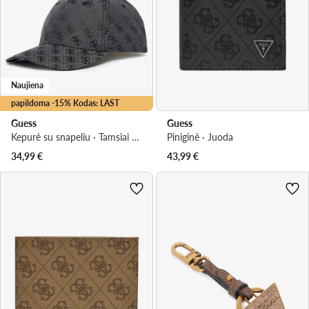
Naujiena
papildoma -15% Kodas: LAST
Guess
Guess
Kepurė su snapeliu · Tamsiai pilka
Piniginė · Juoda
34,99
€
43,99
€