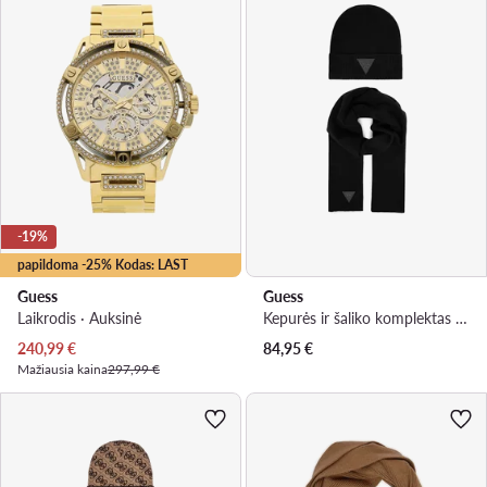
-19%
papildoma -25% Kodas: LAST
Guess
Guess
Laikrodis · Auksinė
Kepurės ir šaliko komplektas · Juoda
Dabartinė kaina
240,99
€
84,95
€
Mažiausia kaina
297,99 €