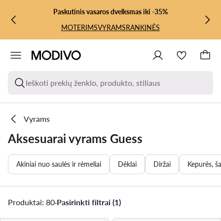
PEREITI PRIE PAGRINDINIO TURINIO
PEREITI Į PAIEŠKĄ
Paskutinis vasaros dvelksmas iki -35%
MOTERIMS
VYRAMS
RANKINĖS
Ieškoti prekių ženklo, produkto, stiliaus
Vyrams
Aksesuarai vyrams Guess
Akiniai nuo saulės ir rėmeliai
Dėklai
Diržai
Kepurės, šal
Produktai: 80
·
Pasirinkti filtrai (1)