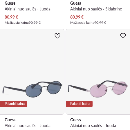
Guess
Guess
Akiniai nuo saulės · Juoda
Akiniai nuo saulės · Sidabrinė
Dabartinė kaina
Dabartinė kaina
80,99
€
80,99
€
Mažiausia kaina
90,99 €
Mažiausia kaina
90,99 €
Palanki kaina
Palanki kaina
Guess
Guess
Akiniai nuo saulės · Juoda
Akiniai nuo saulės · Juoda