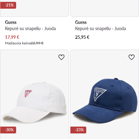
-21%
Guess
Guess
Kepurė su snapeliu · Juoda
Kepurė su snapeliu · Juoda
Dabartinė kaina
17,99
€
25,95
€
Mažiausia kaina
22,99 €
-30%
-23%