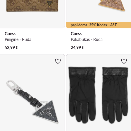
papildoma -25% Kodas: LAST
Guess
Guess
Piniginė · Ruda
Pakabukas · Ruda
53,99
€
24,99
€