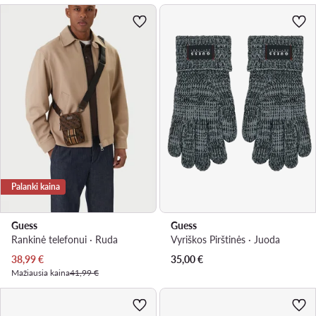
Palanki kaina
Guess
Guess
Rankinė telefonui · Ruda
Vyriškos Pirštinės · Juoda
Dabartinė kaina
38,99
€
35,00
€
Mažiausia kaina
41,99 €