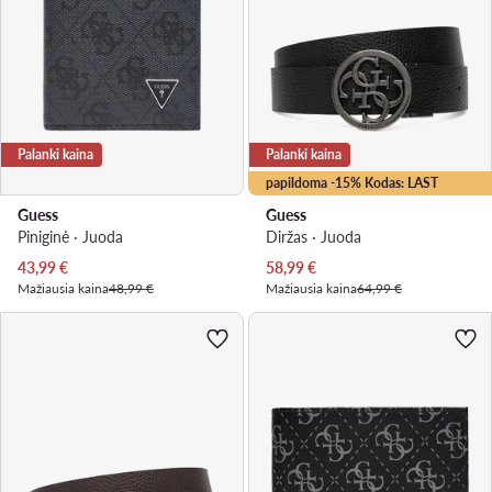
Palanki kaina
Palanki kaina
papildoma -15% Kodas: LAST
Guess
Guess
Piniginė · Juoda
Diržas · Juoda
Dabartinė kaina
Dabartinė kaina
43,99
€
58,99
€
Mažiausia kaina
48,99 €
Mažiausia kaina
64,99 €