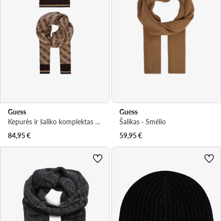
Guess
Guess
Kepurės ir šaliko komplektas · Smėlio
Šalikas · Smėlio
84,95
€
59,95
€