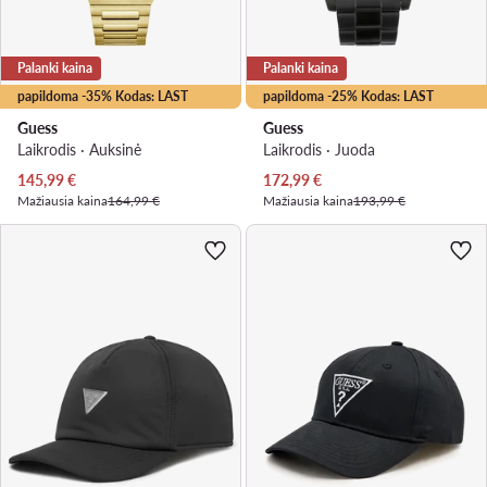
Palanki kaina
Palanki kaina
papildoma -35% Kodas: LAST
papildoma -25% Kodas: LAST
Guess
Guess
Laikrodis · Auksinė
Laikrodis · Juoda
Dabartinė kaina
Dabartinė kaina
145,99
€
172,99
€
Mažiausia kaina
164,99 €
Mažiausia kaina
193,99 €