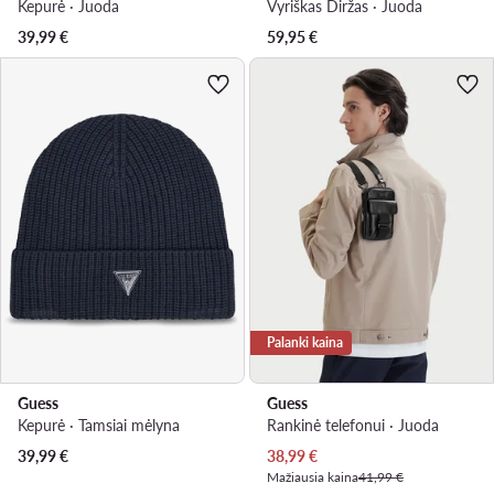
Kepurė · Juoda
Vyriškas Diržas · Juoda
39,99
€
59,95
€
Palanki kaina
Guess
Guess
Kepurė · Tamsiai mėlyna
Rankinė telefonui · Juoda
Dabartinė kaina
39,99
€
38,99
€
Mažiausia kaina
41,99 €