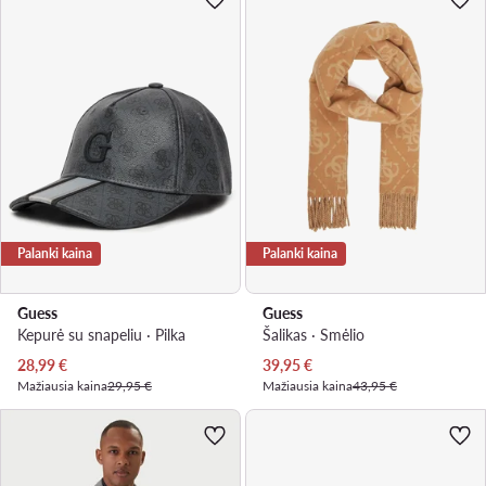
Palanki kaina
Palanki kaina
Guess
Guess
Kepurė su snapeliu · Pilka
Šalikas · Smėlio
Dabartinė kaina
Dabartinė kaina
28,99
€
39,95
€
Mažiausia kaina
29,95 €
Mažiausia kaina
43,95 €