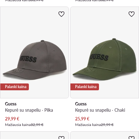
Palanki kaina
Palanki kaina
Guess
Guess
Kepurė su snapeliu · Pilka
Kepurė su snapeliu · Chaki
Dabartinė kaina
Dabartinė kaina
29,99
€
25,99
€
Mažiausia kaina
32,99 €
Mažiausia kaina
29,99 €