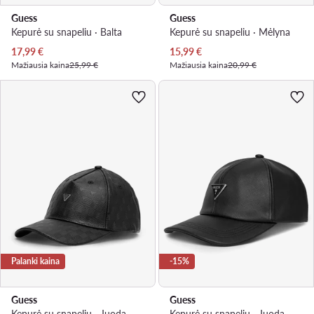
Guess
Guess
Kepurė su snapeliu · Balta
Kepurė su snapeliu · Mėlyna
Dabartinė kaina
Dabartinė kaina
17,99
€
15,99
€
Mažiausia kaina
25,99 €
Mažiausia kaina
20,99 €
Palanki kaina
-15%
Guess
Guess
Kepurė su snapeliu · Juoda
Kepurė su snapeliu · Juoda