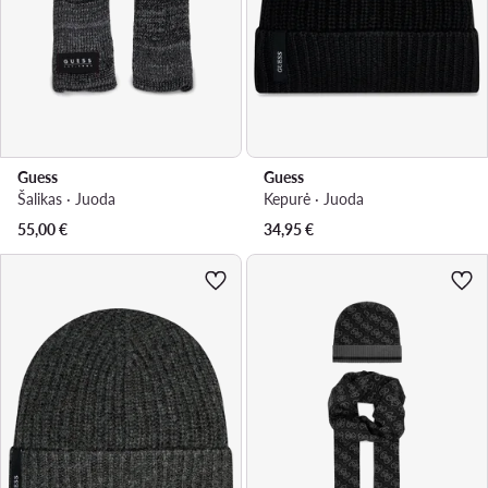
Guess
Guess
Šalikas · Juoda
Kepurė · Juoda
55,00
€
34,95
€