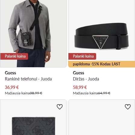
Palanki kaina
Palanki kaina
papildoma -15% Kodas: LAST
Guess
Guess
Rankinė telefonui · Juoda
Diržas · Juoda
Dabartinė kaina
Dabartinė kaina
36,99
€
58,99
€
Mažiausia kaina
38,99 €
Mažiausia kaina
64,99 €