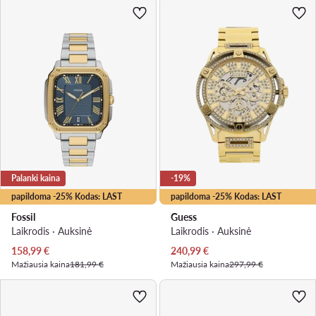
Palanki kaina
-19%
papildoma -25% Kodas: LAST
papildoma -25% Kodas: LAST
Fossil
Guess
Laikrodis · Auksinė
Laikrodis · Auksinė
Dabartinė kaina
Dabartinė kaina
158,99
€
240,99
€
Mažiausia kaina
181,99 €
Mažiausia kaina
297,99 €