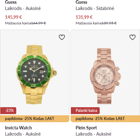
Guess
Guess
Laikrodis · Auksinė
Laikrodis · Sidabrinė
Dabartinė kaina
Dabartinė kaina
145,99
€
131,99
€
Mažiausia kaina
164,99 €
Mažiausia kaina
139,95 €
-23%
Palanki kaina
papildoma -25% Kodas: LAST
papildoma -25% Kodas: LAST
Invicta Watch
Plein Sport
Laikrodis · Auksinė
Laikrodis · Auksinė