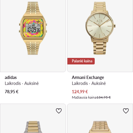
Palanki kaina
adidas
Armani Exchange
Laikrodis · Auksinė
Laikrodis · Auksinė
Dabartinė kaina
78,95
€
124,99
€
Mažiausia kaina
134,95 €