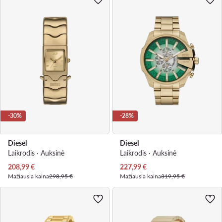
-30%
-28%
Diesel
Diesel
Laikrodis · Auksinė
Laikrodis · Auksinė
Dabartinė kaina
Dabartinė kaina
208,99
€
227,99
€
Mažiausia kaina
298,95 €
Mažiausia kaina
319,95 €