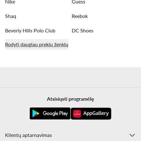
Nike
Guess
Shaq
Reebok
Beverly Hills Polo Club
DC Shoes
Rodyti daugiau prekių ženklų
Atsisiųsti programėlę
Klientų aptarnavimas