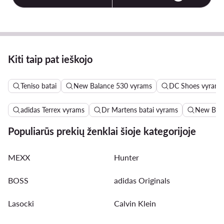
Kiti taip pat ieškojo
Teniso batai
New Balance 530 vyrams
DC Shoes vyrams
adidas Terrex vyrams
Dr Martens batai vyrams
New Bala
Populiarūs prekių ženklai šioje kategorijoje
MEXX
Hunter
BOSS
adidas Originals
Lasocki
Calvin Klein