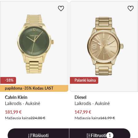
-18%
Palanki kaina
papildoma -35% Kodas: LAST
Calvin Klein
Diesel
Laikrodis · Auksinė
Laikrodis · Auksinė
Dabartinė kaina
Dabartinė kaina
181,99
€
147,99
€
Mažiausia kaina
224,00 €
Mažiausia kaina
161,99 €
Rūšiuoti
Filtruoti
1