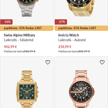
-16%
-27%
papildoma -35% Kodas: LAST
papildoma -25% Kodas: LAST
Swiss Alpine Military
Invicta Watch
Laikrodis · Sidabrinė
Laikrodis · Auksinė
Dabartinė kaina
Dabartinė kaina
442,99
€
218,99
€
Mažiausia kaina
530,99 €
Mažiausia kaina
302,99 €