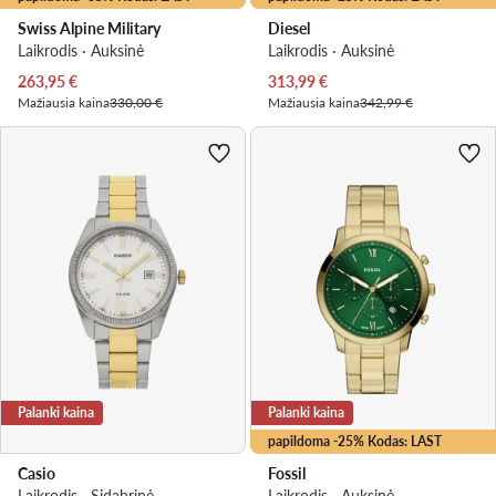
Swiss Alpine Military
Diesel
Laikrodis · Auksinė
Laikrodis · Auksinė
Dabartinė kaina
Dabartinė kaina
263,95
€
313,99
€
Mažiausia kaina
330,00 €
Mažiausia kaina
342,99 €
Palanki kaina
Palanki kaina
papildoma -25% Kodas: LAST
Casio
Fossil
Laikrodis · Sidabrinė
Laikrodis · Auksinė