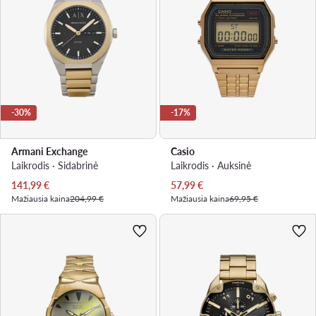
-30%
-17%
Armani Exchange
Casio
Laikrodis · Sidabrinė
Laikrodis · Auksinė
Dabartinė kaina
Dabartinė kaina
141,99
€
57,99
€
Mažiausia kaina
204,99 €
Mažiausia kaina
69,95 €