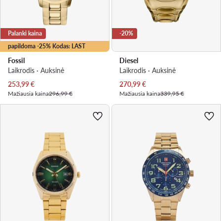
Palanki kaina
-20%
papildoma -25% Kodas: LAST
Fossil
Diesel
Laikrodis · Auksinė
Laikrodis · Auksinė
Dabartinė kaina
Dabartinė kaina
253,99
€
270,99
€
Mažiausia kaina
296,99 €
Mažiausia kaina
339,95 €