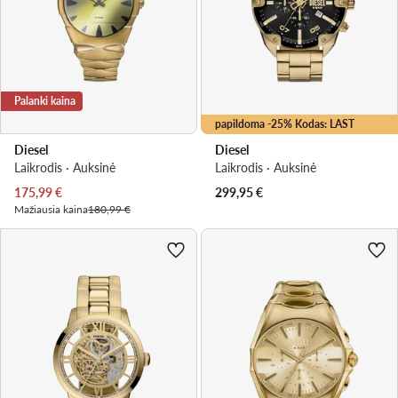
Palanki kaina
papildoma -25% Kodas: LAST
Diesel
Diesel
Laikrodis · Auksinė
Laikrodis · Auksinė
Dabartinė kaina
175,99
€
299,95
€
Mažiausia kaina
180,99 €