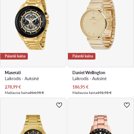
Palanki kaina
Palanki kaina
Maserati
Daniel Wellington
Laikrodis · Auksinė
Laikrodis · Auksinė
Dabartinė kaina
Dabartinė kaina
278,99
€
186,95
€
Mažiausia kaina
314,95 €
Mažiausia kaina
192,95 €