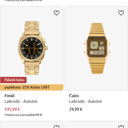
Palanki kaina
papildoma -25% Kodas: LAST
Fossil
Casio
Laikrodis · Auksinė
Laikrodis · Auksinė
Dabartinė kaina
195,99
€
74,99
€
Mažiausia kaina
224,99 €