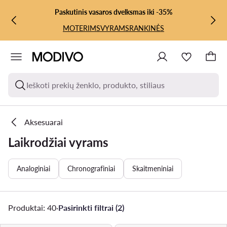
PEREITI PRIE PAGRINDINIO TURINIO
PEREITI Į PAIEŠKĄ
Paskutinis vasaros dvelksmas iki -35%
MOTERIMS
VYRAMS
RANKINĖS
Ieškoti prekių ženklo, produkto, stiliaus
Aksesuarai
Laikrodžiai vyrams
Analoginiai
Chronografiniai
Skaitmeniniai
Produktai: 40
·
Pasirinkti filtrai (2)