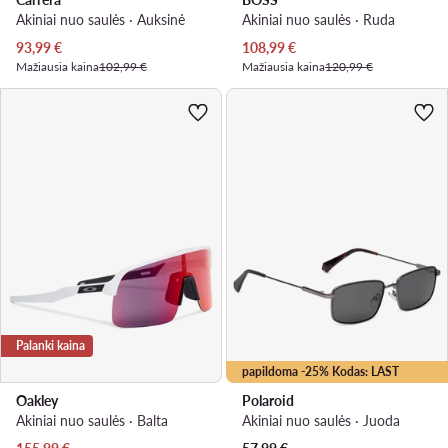
Akiniai nuo saulės · Auksinė
Akiniai nuo saulės · Ruda
Dabartinė kaina
Dabartinė kaina
93,99
€
108,99
€
Mažiausia kaina
102,99 €
Mažiausia kaina
120,99 €
Palanki kaina
papildoma -25% Kodas: LAST
Oakley
Polaroid
Akiniai nuo saulės · Balta
Akiniai nuo saulės · Juoda
Dabartinė kaina