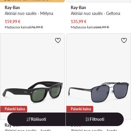
Ray-Ban
Ray-Ban
Akiniai nuo saulės · Mėlyna
Akiniai nuo saulės · Geltona
Dabartinė kaina
Dabartinė kaina
159,99
€
135,99
€
Mažiausia kaina
176,99 €
Mažiausia kaina
166,99 €
Palanki kaina
Palanki kaina
Rūšiuoti
Filtruoti
Ray-Ban
BOSS
Akiniai nuo saulės · Juoda
Akiniai nuo saulės · Juoda