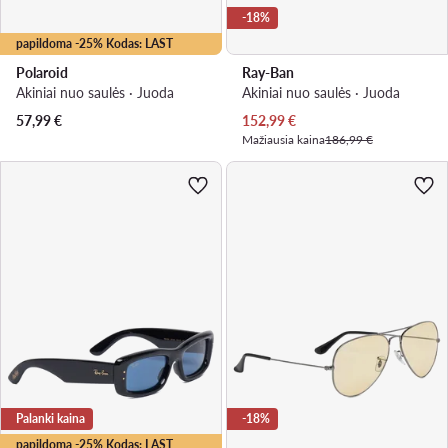
-18%
papildoma -25% Kodas: LAST
Polaroid
Ray-Ban
Akiniai nuo saulės · Juoda
Akiniai nuo saulės · Juoda
Dabartinė kaina
57,99
€
152,99
€
Mažiausia kaina
186,99 €
Palanki kaina
-18%
papildoma -25% Kodas: LAST