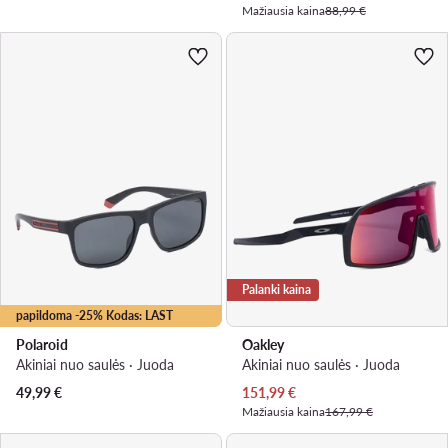
Mažiausia kaina
88,99 €
Palanki kaina
papildoma -25% Kodas: LAST
Polaroid
Oakley
Akiniai nuo saulės · Juoda
Akiniai nuo saulės · Juoda
Dabartinė kaina
49,99
€
151,99
€
Mažiausia kaina
167,99 €