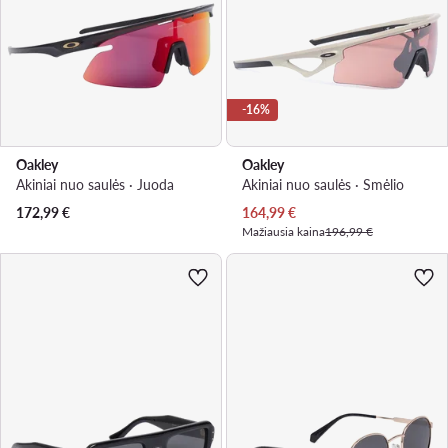
-16%
Oakley
Oakley
Akiniai nuo saulės · Juoda
Akiniai nuo saulės · Smėlio
Dabartinė kaina
172,99
€
164,99
€
Mažiausia kaina
196,99 €