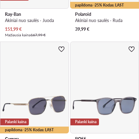
papildoma -25% Kodas: LAST
Ray-Ban
Polaroid
Akiniai nuo saulės · Juoda
Akiniai nuo saulės · Ruda
Dabartinė kaina
151,99
€
39,99
€
Mažiausia kaina
167,99 €
Palanki kaina
Palanki kaina
papildoma -25% Kodas: LAST
Carrera
BOSS