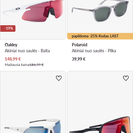
-19%
papildoma -25% Kodas: LAST
Oakley
Polaroid
Akiniai nuo saulės · Balta
Akiniai nuo saulės · Pilka
Dabartinė kaina
148,99
€
39,99
€
Mažiausia kaina
184,99 €