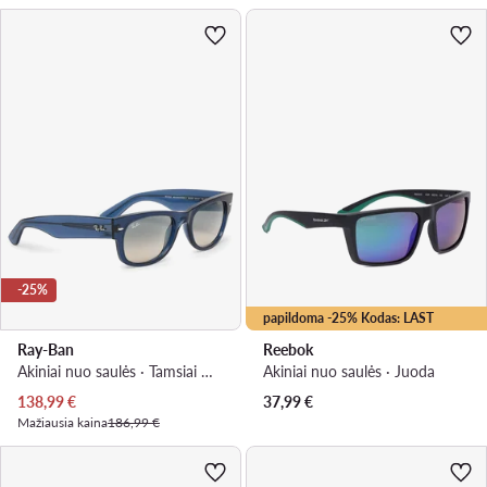
-25%
papildoma -25% Kodas: LAST
Ray-Ban
Reebok
Akiniai nuo saulės · Tamsiai mėlyna
Akiniai nuo saulės · Juoda
Dabartinė kaina
138,99
€
37,99
€
Mažiausia kaina
186,99 €