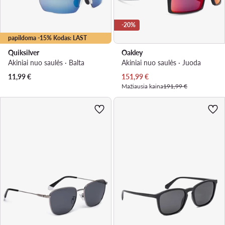
-20%
papildoma -15% Kodas: LAST
Quiksilver
Oakley
Akiniai nuo saulės · Balta
Akiniai nuo saulės · Juoda
Dabartinė kaina
11,99
€
151,99
€
Mažiausia kaina
191,99 €