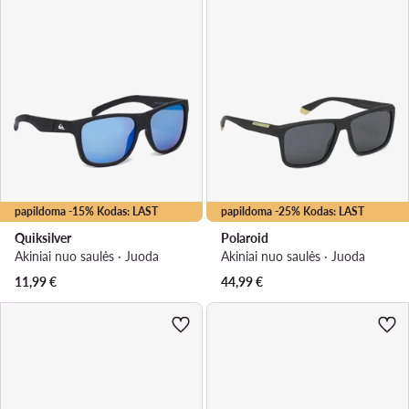
papildoma -15% Kodas: LAST
papildoma -25% Kodas: LAST
Quiksilver
Polaroid
Akiniai nuo saulės · Juoda
Akiniai nuo saulės · Juoda
11,99
€
44,99
€