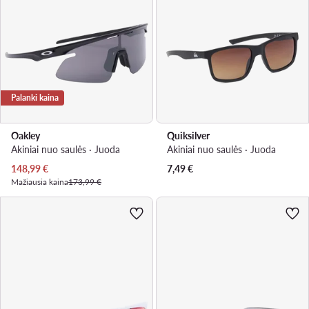
Palanki kaina
Oakley
Quiksilver
Akiniai nuo saulės · Juoda
Akiniai nuo saulės · Juoda
Dabartinė kaina
148,99
€
7,49
€
Mažiausia kaina
173,99 €