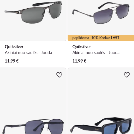
papildoma -10% Kodas: LAST
Quiksilver
Quiksilver
Akiniai nuo saulės · Juoda
Akiniai nuo saulės · Juoda
11,99
€
11,99
€