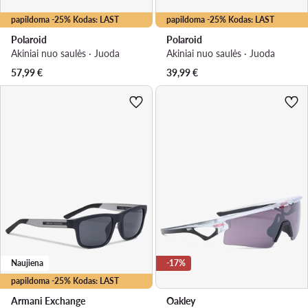
papildoma -25% Kodas: LAST
papildoma -25% Kodas: LAST
Polaroid
Polaroid
Akiniai nuo saulės · Juoda
Akiniai nuo saulės · Juoda
57,99
€
39,99
€
Naujiena
-17%
papildoma -25% Kodas: LAST
Armani Exchange
Oakley