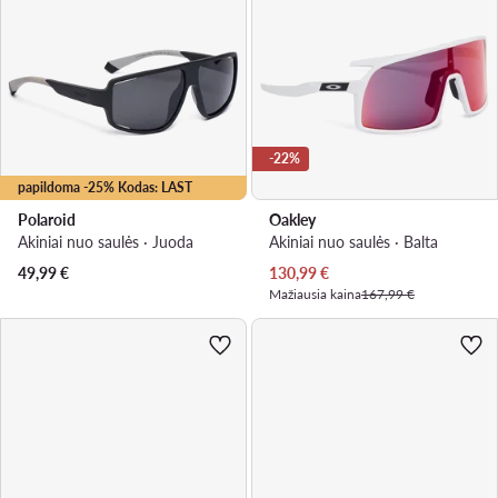
-22%
papildoma -25% Kodas: LAST
Polaroid
Oakley
Akiniai nuo saulės · Juoda
Akiniai nuo saulės · Balta
Dabartinė kaina
49,99
€
130,99
€
Mažiausia kaina
167,99 €