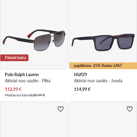
Palanki kaina
papildoma -25% Kodas: LAST
Polo Ralph Lauren
HUGO
Akiniai nuo saulės · Pilka
Akiniai nuo saulės · Juoda
Dabartinė kaina
112,99
€
114,99
€
Mažiausia kaina
120,99 €