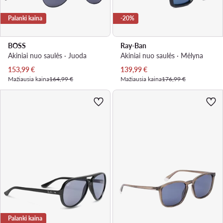
Palanki kaina
-20%
BOSS
Ray-Ban
Akiniai nuo saulės · Juoda
Akiniai nuo saulės · Mėlyna
Dabartinė kaina
Dabartinė kaina
153,99
€
139,99
€
Mažiausia kaina
164,99 €
Mažiausia kaina
176,99 €
Palanki kaina