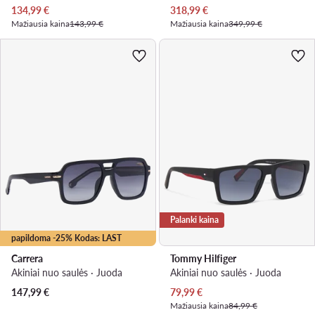
Dabartinė kaina
Dabartinė kaina
134,99
€
318,99
€
Mažiausia kaina
143,99 €
Mažiausia kaina
349,99 €
Palanki kaina
papildoma -25% Kodas: LAST
Carrera
Tommy Hilfiger
Akiniai nuo saulės · Juoda
Akiniai nuo saulės · Juoda
Dabartinė kaina
147,99
€
79,99
€
Mažiausia kaina
84,99 €