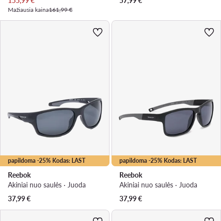
155,99
€
57,99
€
Mažiausia kaina
161,99 €
papildoma -25% Kodas: LAST
papildoma -25% Kodas: LAST
Reebok
Reebok
Akiniai nuo saulės · Juoda
Akiniai nuo saulės · Juoda
37,99
€
37,99
€