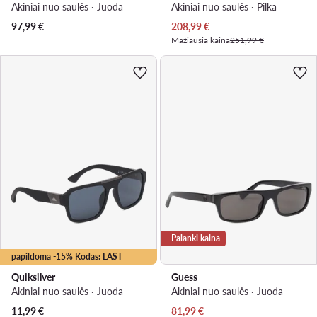
Akiniai nuo saulės · Juoda
Akiniai nuo saulės · Pilka
Dabartinė kaina
97,99
€
208,99
€
Mažiausia kaina
251,99 €
Palanki kaina
papildoma -15% Kodas: LAST
Quiksilver
Guess
Akiniai nuo saulės · Juoda
Akiniai nuo saulės · Juoda
Dabartinė kaina
11,99
€
81,99
€