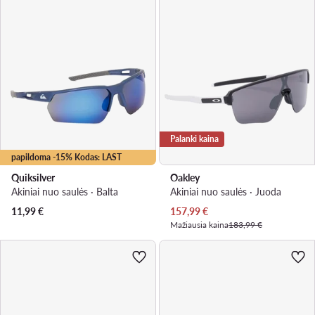
Palanki kaina
papildoma -15% Kodas: LAST
Quiksilver
Oakley
Akiniai nuo saulės · Balta
Akiniai nuo saulės · Juoda
Dabartinė kaina
11,99
€
157,99
€
Mažiausia kaina
183,99 €