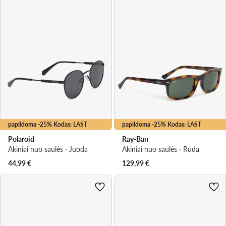
papildoma -25% Kodas: LAST
papildoma -25% Kodas: LAST
Polaroid
Ray-Ban
Akiniai nuo saulės · Juoda
Akiniai nuo saulės · Ruda
44,99
€
129,99
€