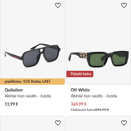
Palanki kaina
papildoma -15% Kodas: LAST
Quiksilver
Off-White
Akiniai nuo saulės · Juoda
Akiniai nuo saulės · Juoda
Dabartinė kaina
11,99
€
324,99
€
Mažiausia kaina
354,99 €