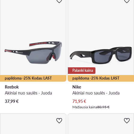
Palanki kaina
papildoma -25% Kodas: LAST
papildoma -25% Kodas: LAST
Reebok
Nike
Akiniai nuo saulės · Juoda
Akiniai nuo saulės · Juoda
Dabartinė kaina
37,99
€
71,95
€
Mažiausia kaina
80,95 €