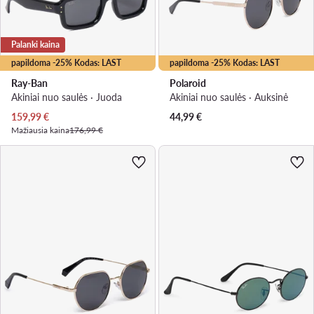
Palanki kaina
papildoma -25% Kodas: LAST
papildoma -25% Kodas: LAST
Ray-Ban
Polaroid
Akiniai nuo saulės · Juoda
Akiniai nuo saulės · Auksinė
Dabartinė kaina
159,99
€
44,99
€
Mažiausia kaina
176,99 €