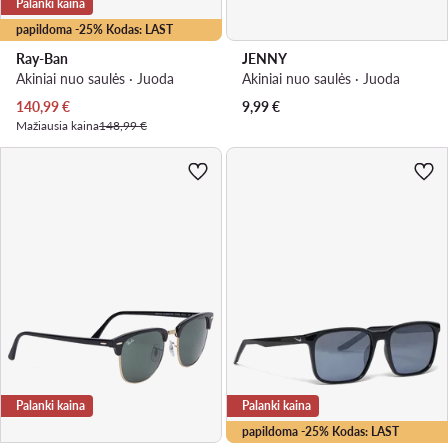
Palanki kaina
papildoma -25% Kodas: LAST
Ray-Ban
JENNY
Akiniai nuo saulės · Juoda
Akiniai nuo saulės · Juoda
Dabartinė kaina
140,99
€
9,99
€
Mažiausia kaina
148,99 €
Palanki kaina
Palanki kaina
papildoma -25% Kodas: LAST