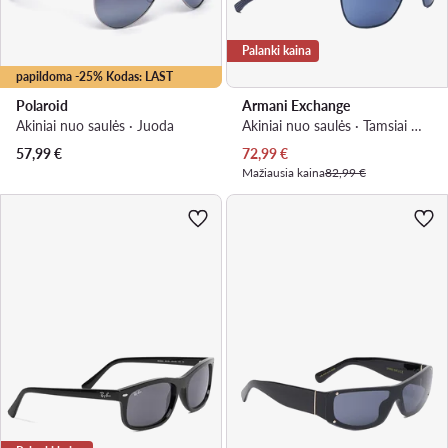
Palanki kaina
papildoma -25% Kodas: LAST
Polaroid
Armani Exchange
Akiniai nuo saulės · Juoda
Akiniai nuo saulės · Tamsiai mėlyna
Dabartinė kaina
57,99
€
72,99
€
Mažiausia kaina
82,99 €