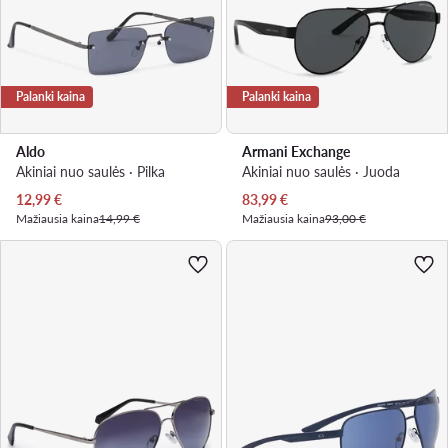
Palanki kaina
Palanki kaina
Aldo
Armani Exchange
Akiniai nuo saulės · Pilka
Akiniai nuo saulės · Juoda
Dabartinė kaina
Dabartinė kaina
12,99
€
83,99
€
Mažiausia kaina
14,99 €
Mažiausia kaina
93,00 €