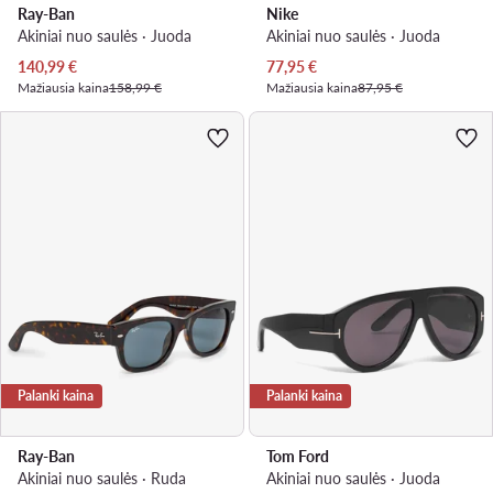
Ray-Ban
Nike
Akiniai nuo saulės · Juoda
Akiniai nuo saulės · Juoda
Dabartinė kaina
Dabartinė kaina
140,99
€
77,95
€
Mažiausia kaina
158,99 €
Mažiausia kaina
87,95 €
Palanki kaina
Palanki kaina
Ray-Ban
Tom Ford
Akiniai nuo saulės · Ruda
Akiniai nuo saulės · Juoda