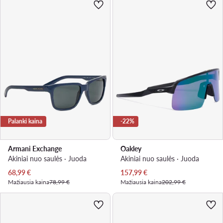
Palanki kaina
-22%
Armani Exchange
Oakley
Akiniai nuo saulės · Juoda
Akiniai nuo saulės · Juoda
Dabartinė kaina
Dabartinė kaina
68,99
€
157,99
€
Mažiausia kaina
78,99 €
Mažiausia kaina
202,99 €