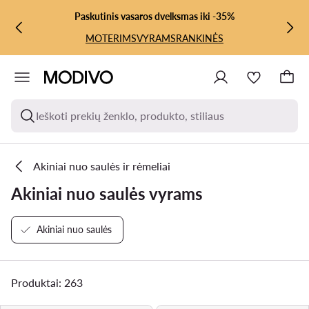
PEREITI PRIE PAGRINDINIO TURINIO
PEREITI Į PAIEŠKĄ
Paskutinis vasaros dvelksmas iki -35%
MOTERIMS
VYRAMS
RANKINĖS
Ieškoti prekių ženklo, produkto, stiliaus
Akiniai nuo saulės ir rėmeliai
Akiniai nuo saulės vyrams
Akiniai nuo saulės
Produktai: 263