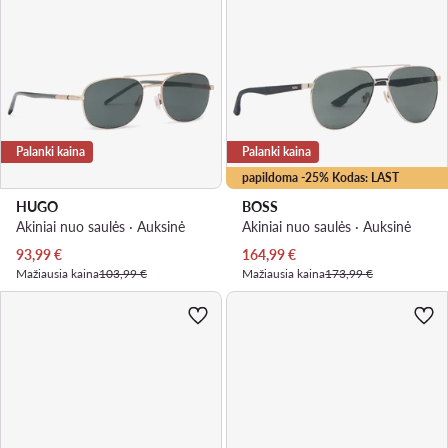
Palanki kaina
Palanki kaina
papildoma -25% Kodas: LAST
HUGO
BOSS
Akiniai nuo saulės · Auksinė
Akiniai nuo saulės · Auksinė
Dabartinė kaina
Dabartinė kaina
93,99
€
164,99
€
Mažiausia kaina
103,99 €
Mažiausia kaina
173,99 €