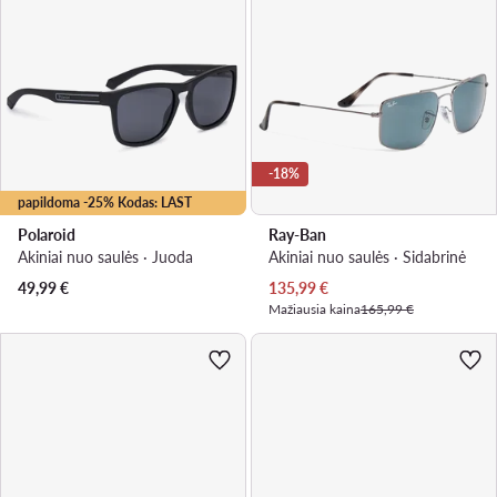
-18%
papildoma -25% Kodas: LAST
Polaroid
Ray-Ban
Akiniai nuo saulės · Juoda
Akiniai nuo saulės · Sidabrinė
Dabartinė kaina
49,99
€
135,99
€
Mažiausia kaina
165,99 €