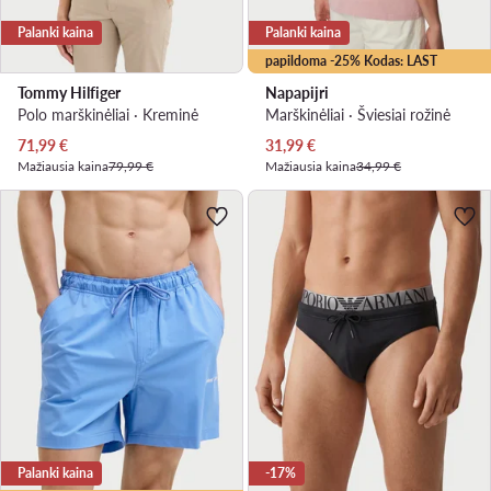
Palanki kaina
Palanki kaina
papildoma -25% Kodas: LAST
Tommy Hilfiger
Napapijri
Polo marškinėliai · Kreminė
Marškinėliai · Šviesiai rožinė
Dabartinė kaina
Dabartinė kaina
71,99
€
31,99
€
Mažiausia kaina
79,99 €
Mažiausia kaina
34,99 €
Palanki kaina
-17%