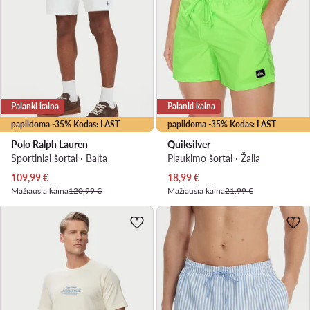
Palanki kaina
Palanki kaina
papildoma -35% Kodas: LAST
papildoma -35% Kodas: LAST
Polo Ralph Lauren
Quiksilver
Sportiniai šortai · Balta
Plaukimo šortai · Žalia
Dabartinė kaina
Dabartinė kaina
109,99
€
18,99
€
Mažiausia kaina
120,99 €
Mažiausia kaina
21,99 €