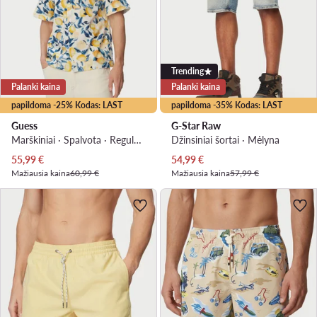
Trending
Palanki kaina
Palanki kaina
papildoma -25% Kodas: LAST
papildoma -35% Kodas: LAST
Guess
G-Star Raw
Marškiniai · Spalvota · Regular Fit
Džinsiniai šortai · Mėlyna
Dabartinė kaina
Dabartinė kaina
55,99
€
54,99
€
Mažiausia kaina
60,99 €
Mažiausia kaina
57,99 €