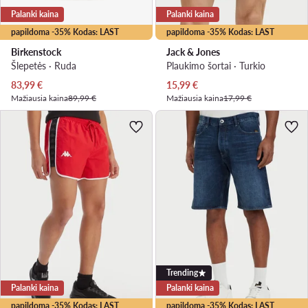
Palanki kaina
Palanki kaina
papildoma -35% Kodas: LAST
papildoma -35% Kodas: LAST
Birkenstock
Jack & Jones
Šlepetės · Ruda
Plaukimo šortai · Turkio
Dabartinė kaina
Dabartinė kaina
83,99
€
15,99
€
Mažiausia kaina
89,99 €
Mažiausia kaina
17,99 €
Trending
Palanki kaina
Palanki kaina
papildoma -35% Kodas: LAST
papildoma -35% Kodas: LAST