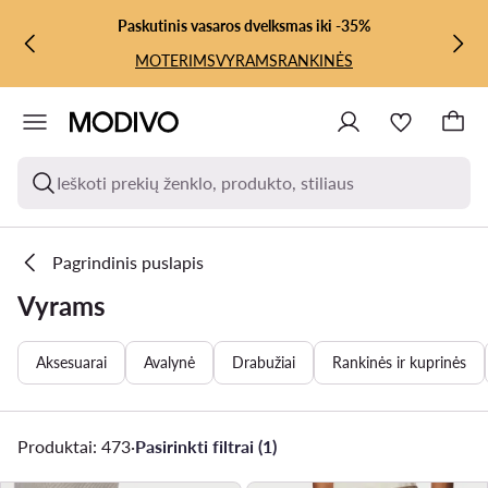
PEREITI PRIE PAGRINDINIO TURINIO
PEREITI Į PAIEŠKĄ
Paskutinis vasaros dvelksmas iki -35%
MOTERIMS
VYRAMS
RANKINĖS
Ieškoti prekių ženklo, produkto, stiliaus
Pagrindinis puslapis
Vyrams
Aksesuarai
Avalynė
Drabužiai
Rankinės ir kuprinės
Produktai: 473
·
Pasirinkti filtrai (1)