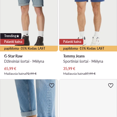
Trending
Palanki kaina
Palanki kaina
papildoma -35% Kodas: LAST
papildoma -15% Kodas: LAST
G-Star Raw
Tommy Jeans
Džinsiniai šortai · Mėlyna
Sportiniai šortai · Mėlyna
Dabartinė kaina
Dabartinė kaina
65,99
€
35,99
€
Mažiausia kaina
72,99 €
Mažiausia kaina
37,99 €