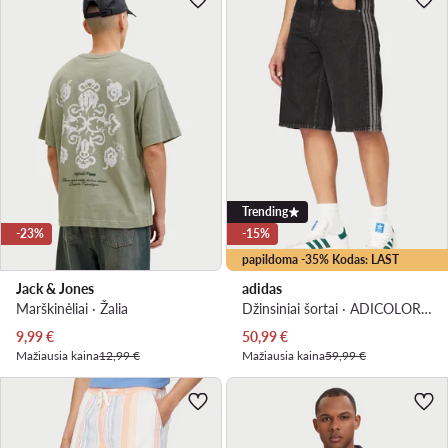
Trending
-23%
-15%
papildoma -35% Kodas: LAST
Jack & Jones
adidas
Marškinėliai · Žalia
Džinsiniai šortai · ADICOLOR · Juoda
Dabartinė kaina
Dabartinė kaina
9,99
€
50,99
€
Mažiausia kaina
12,99 €
Mažiausia kaina
59,99 €