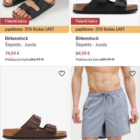
Palanki kaina
Palanki kaina
papildoma -35% Kodas: LAST
papildoma -35% Kodas: LAST
Birkenstock
Birkenstock
Šlepetės · Juoda
Šlepetės · Juoda
Dabartinė kaina
Dabartinė kaina
74,99
€
84,99
€
Mažiausia kaina
81,99 €
Mažiausia kaina
89,99 €