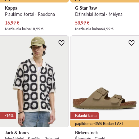
Kappa
G-Star Raw
Plaukimo šortai · Raudona
Džinsiniai šortai · Mėlyna
Dabartinė kaina
Dabartinė kaina
16,99
€
58,99
€
Mažiausia kaina
18,99 €
Mažiausia kaina
64,99 €
-16%
Palanki kaina
papildoma -35% Kodas: LAST
Jack & Jones
Birkenstock
Marškiniai · Smėlio · Relaxed Fit
Šlepetės · Chaki