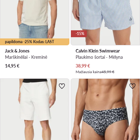
-15%
papildoma -25% Kodas: LAST
Jack & Jones
Calvin Klein Swimwear
Marškinėliai · Kreminė
Plaukimo šortai · Mėlyna
Dabartinė kaina
14,95
€
38,99
€
Mažiausia kaina
45,99 €