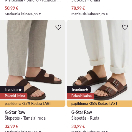
Dabartinė kaina
Dabartinė kaina
50,99
€
78,99
€
Mažiausia kaina
60,99 €
Mažiausia kaina
89,95 €
Trending
Trending
Palanki kaina
Palanki kaina
papildoma -35% Kodas: LAST
papildoma -35% Kodas: LAST
G-Star Raw
G-Star Raw
Šlepetės · Tamsiai ruda
Šlepetės · Ruda
Dabartinė kaina
Dabartinė kaina
32,99
€
30,99
€
Mažiausia kaina
36,99 €
Mažiausia kaina
34,99 €