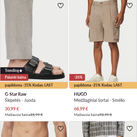
Trending
Palanki kaina
-26%
papildoma -35% Kodas: LAST
papildoma -25% Kodas: LAST
G-Star Raw
HUGO
Šlepetės · Juoda
Medžiaginiai šortai · Smėlio
Dabartinė kaina
Dabartinė kaina
30,99
€
68,99
€
Mažiausia kaina
35,99 €
Mažiausia kaina
93,99 €