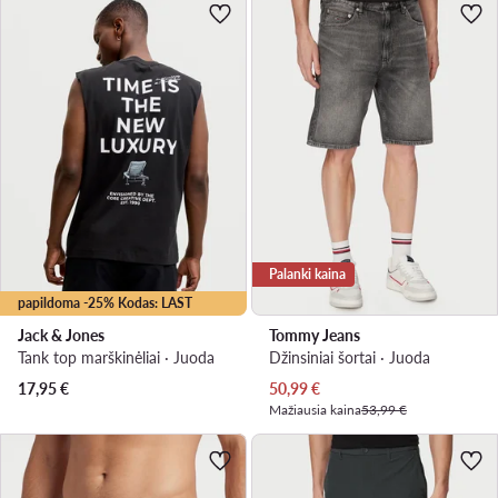
Palanki kaina
papildoma -25% Kodas: LAST
Jack & Jones
Tommy Jeans
Tank top marškinėliai · Juoda
Džinsiniai šortai · Juoda
Dabartinė kaina
17,95
€
50,99
€
Mažiausia kaina
53,99 €