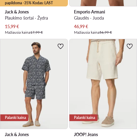
papildoma -35% Kodas: LAST
Jack & Jones
Emporio Armani
Plaukimo šortai · Žydra
Glaudės · Juoda
Dabartinė kaina
Dabartinė kaina
15,99
€
46,99
€
Mažiausia kaina
17,99 €
Mažiausia kaina
56,99 €
Palanki kaina
Palanki kaina
Jack & Jones
JOOP! Jeans