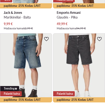
papildoma -25% Kodas: LAST
papildoma -35% Kodas: LAST
Jack & Jones
Emporio Armani
Marškinėliai · Balta
Glaudės · Pilka
Dabartinė kaina
Dabartinė kaina
9,99
€
49,99
€
Mažiausia kaina
12,99 €
Mažiausia kaina
54,99 €
Trending
Palanki kaina
Palanki kaina
papildoma -35% Kodas: LAST
papildoma -25% Kodas: LAST