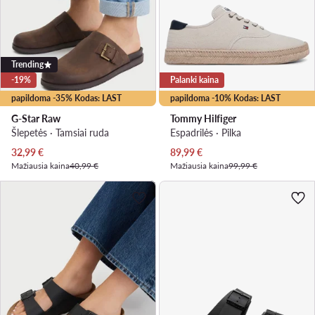
Trending
-19%
Palanki kaina
papildoma -35% Kodas: LAST
papildoma -10% Kodas: LAST
G-Star Raw
Tommy Hilfiger
Šlepetės · Tamsiai ruda
Espadrilės · Pilka
Dabartinė kaina
Dabartinė kaina
32,99
€
89,99
€
Mažiausia kaina
40,99 €
Mažiausia kaina
99,99 €