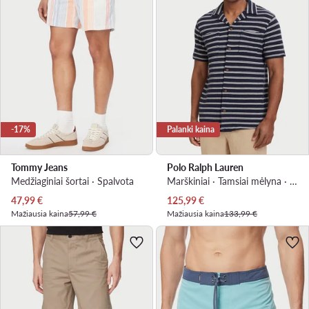
-17%
Palanki kaina
Tommy Jeans
Polo Ralph Lauren
Medžiaginiai šortai · Spalvota
Marškiniai · Tamsiai mėlyna · Regular Fit
Dabartinė kaina
Dabartinė kaina
47,99
€
125,99
€
Mažiausia kaina
57,99 €
Mažiausia kaina
133,99 €