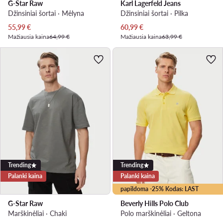
G-Star Raw
Karl Lagerfeld Jeans
Džinsiniai šortai · Mėlyna
Džinsiniai šortai · Pilka
Dabartinė kaina
Dabartinė kaina
55,99
€
60,99
€
Mažiausia kaina
64,99 €
Mažiausia kaina
63,99 €
Trending
Trending
Palanki kaina
Palanki kaina
papildoma -25% Kodas: LAST
G-Star Raw
Beverly Hills Polo Club
Marškinėliai · Chaki
Polo marškinėliai · Geltona