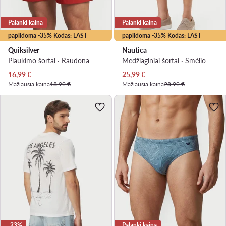
Palanki kaina
Palanki kaina
papildoma -35% Kodas: LAST
papildoma -35% Kodas: LAST
Quiksilver
Nautica
Plaukimo šortai · Raudona
Medžiaginiai šortai · Smėlio
Dabartinė kaina
Dabartinė kaina
16,99
€
25,99
€
Mažiausia kaina
18,99 €
Mažiausia kaina
28,99 €
-23%
Palanki kaina