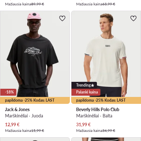
Mažiausia kaina
89,99 €
Mažiausia kaina
63,99 €
Trending
-18%
Palanki kaina
papildoma -25% Kodas: LAST
papildoma -25% Kodas: LAST
Jack & Jones
Beverly Hills Polo Club
Marškinėliai · Juoda
Marškinėliai · Balta
Dabartinė kaina
Dabartinė kaina
12,99
€
31,99
€
Mažiausia kaina
15,99 €
Mažiausia kaina
34,99 €