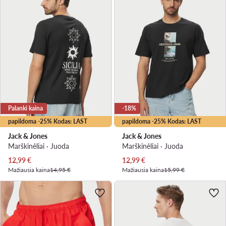
Palanki kaina
-18%
papildoma -25% Kodas: LAST
papildoma -25% Kodas: LAST
Jack & Jones
Jack & Jones
Marškinėliai · Juoda
Marškinėliai · Juoda
Dabartinė kaina
Dabartinė kaina
12,99
€
12,99
€
Mažiausia kaina
14,95 €
Mažiausia kaina
15,99 €