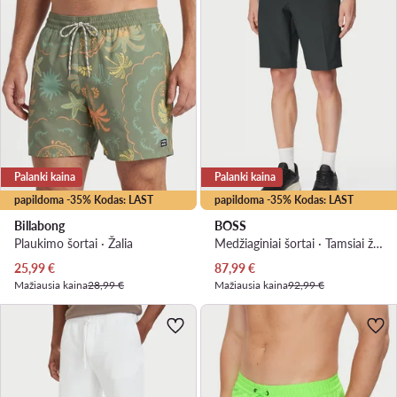
Palanki kaina
Palanki kaina
papildoma -35% Kodas: LAST
papildoma -35% Kodas: LAST
Billabong
BOSS
Plaukimo šortai · Žalia
Medžiaginiai šortai · Tamsiai žalia
Dabartinė kaina
Dabartinė kaina
25,99
€
87,99
€
Mažiausia kaina
28,99 €
Mažiausia kaina
92,99 €