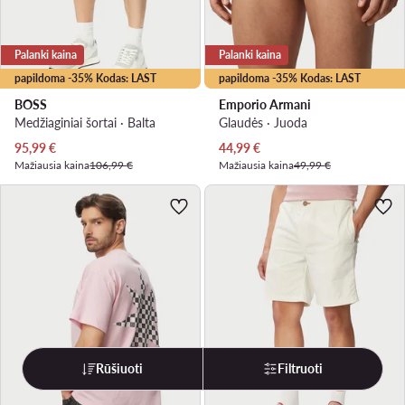
Palanki kaina
Palanki kaina
papildoma -35% Kodas: LAST
papildoma -35% Kodas: LAST
BOSS
Emporio Armani
Medžiaginiai šortai · Balta
Glaudės · Juoda
Dabartinė kaina
Dabartinė kaina
95,99
€
44,99
€
Mažiausia kaina
106,99 €
Mažiausia kaina
49,99 €
Rūšiuoti
Filtruoti