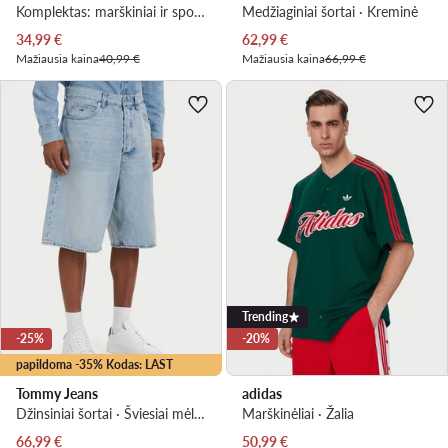
Komplektas: marškiniai ir sportiniai šortai · Tamsiai mėlyna
Medžiaginiai šortai · Kreminė
Dabartinė kaina
Dabartinė kaina
34,99
€
62,99
€
Mažiausia kaina
40,99 €
Mažiausia kaina
66,99 €
Trending
-25%
-20%
papildoma -35% Kodas: LAST
Tommy Jeans
adidas
Džinsiniai šortai · Šviesiai mėlyna
Marškinėliai · Žalia
Dabartinė kaina
Dabartinė kaina
66,99
€
50,99
€