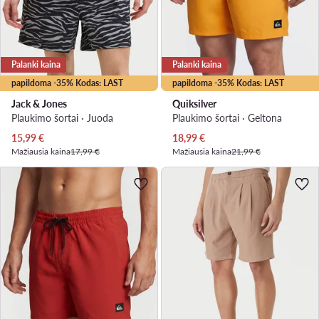
Palanki kaina
Palanki kaina
papildoma -35% Kodas: LAST
papildoma -35% Kodas: LAST
Jack & Jones
Quiksilver
Plaukimo šortai · Juoda
Plaukimo šortai · Geltona
Dabartinė kaina
Dabartinė kaina
15,99
€
18,99
€
Mažiausia kaina
17,99 €
Mažiausia kaina
21,99 €