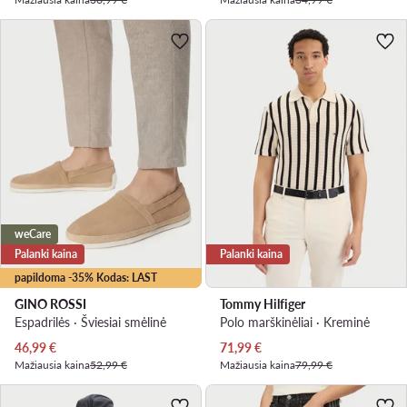
weCare
Palanki kaina
Palanki kaina
papildoma -35% Kodas: LAST
GINO ROSSI
Tommy Hilfiger
Espadrilės · Šviesiai smėlinė
Polo marškinėliai · Kreminė
Dabartinė kaina
Dabartinė kaina
46,99
€
71,99
€
Mažiausia kaina
52,99 €
Mažiausia kaina
79,99 €