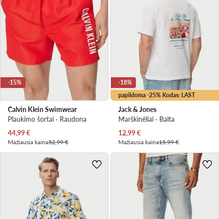
-15%
-18%
papildoma -25% Kodas: LAST
Calvin Klein Swimwear
Jack & Jones
Plaukimo šortai · Raudona
Marškinėliai · Balta
Dabartinė kaina
Dabartinė kaina
44,99
€
12,99
€
Mažiausia kaina
52,99 €
Mažiausia kaina
15,99 €