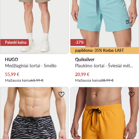
Palanki kaina
-27%
papildoma -35% Kodas: LAST
HUGO
Quiksilver
Medžiaginiai šortai · Smėlio
Plaukimo šortai · Šviesiai mėlyna
Dabartinė kaina
Dabartinė kaina
55,99
€
20,99
€
Mažiausia kaina
63,99 €
Mažiausia kaina
28,99 €