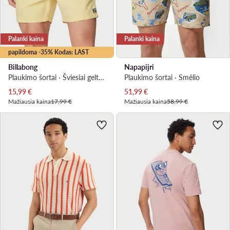
Palanki kaina
Palanki kaina
papildoma -35% Kodas: LAST
Billabong
Napapijri
Plaukimo šortai · Šviesiai geltona
Plaukimo šortai · Smėlio
Dabartinė kaina
Dabartinė kaina
15,99
€
51,99
€
Mažiausia kaina
17,99 €
Mažiausia kaina
58,99 €