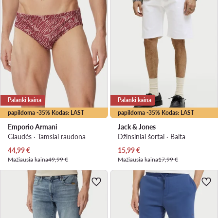
Palanki kaina
Palanki kaina
papildoma -35% Kodas: LAST
papildoma -35% Kodas: LAST
Emporio Armani
Jack & Jones
Glaudės · Tamsiai raudona
Džinsiniai šortai · Balta
Dabartinė kaina
Dabartinė kaina
44,99
€
15,99
€
Mažiausia kaina
49,99 €
Mažiausia kaina
17,99 €