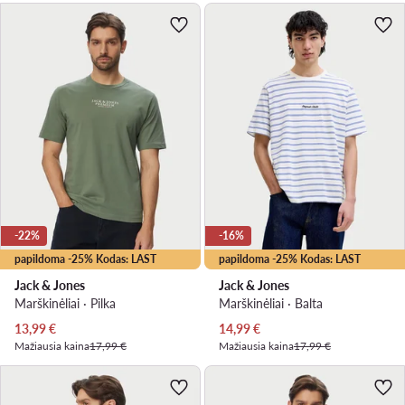
-22%
-16%
papildoma -25% Kodas: LAST
papildoma -25% Kodas: LAST
Jack & Jones
Jack & Jones
Marškinėliai · Pilka
Marškinėliai · Balta
Dabartinė kaina
Dabartinė kaina
13,99
€
14,99
€
Mažiausia kaina
17,99 €
Mažiausia kaina
17,99 €