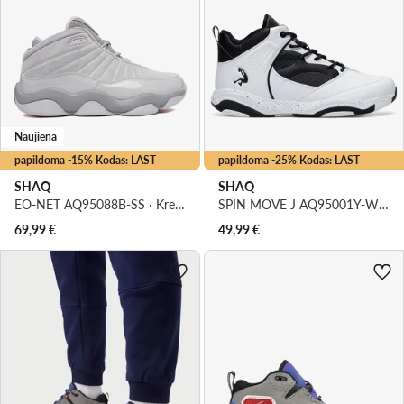
Naujiena
papildoma -15% Kodas: LAST
papildoma -25% Kodas: LAST
SHAQ
SHAQ
EO-NET AQ95088B-SS · Krepšinio batai
SPIN MOVE J AQ95001Y-W · Krepšinio batai
69,99
€
49,99
€