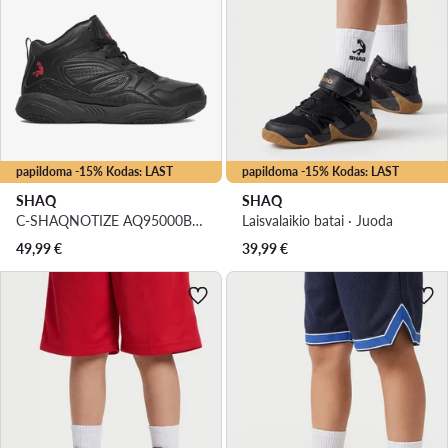
papildoma -15% Kodas: LAST
papildoma -15% Kodas: LAST
SHAQ
SHAQ
C-SHAQNOTIZE AQ95000B-B · Krepšinio batai
Laisvalaikio batai · Juoda
49,99
€
39,99
€