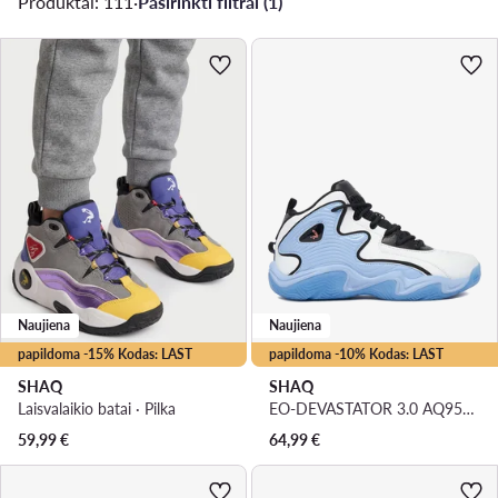
Produktai: 111
·
Pasirinkti filtrai (1)
Naujiena
Naujiena
papildoma -15% Kodas: LAST
papildoma -10% Kodas: LAST
SHAQ
SHAQ
Laisvalaikio batai · Pilka
EO-DEVASTATOR 3.0 AQ95078B-WL · Krepšinio batai
59,99
€
64,99
€