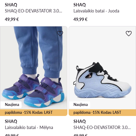
SHAQ
SHAQ
SHAQ-EO-DEVASTATOR 3.0 AQ95078T-BW · Krepšinio batai
Laisvalaikio batai · Juoda
49,99
€
49,99
€
Naujiena
Naujiena
papildoma -15% Kodas: LAST
papildoma -15% Kodas: LAST
SHAQ
SHAQ
Laisvalaikio batai · Mėlyna
SHAQ-EO-DEVASTATOR 3.0 AQ95078T-WL · Krepšinio batai
49,99
€
49,99
€