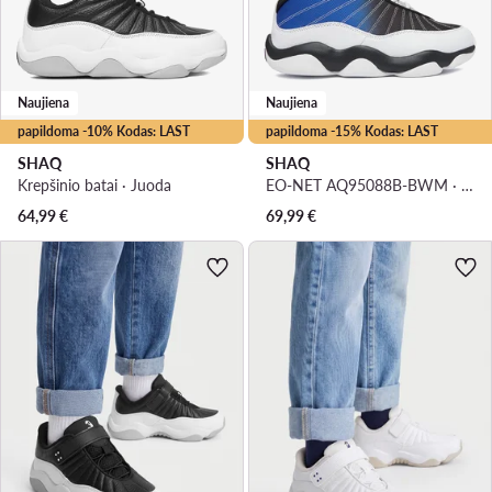
Naujiena
Naujiena
papildoma -10% Kodas: LAST
papildoma -15% Kodas: LAST
SHAQ
SHAQ
Krepšinio batai · Juoda
EO-NET AQ95088B-BWM · Krepšinio batai
64,99
€
69,99
€