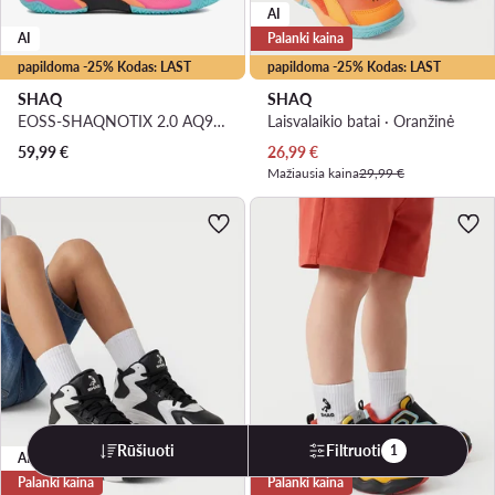
AI
AI
Palanki kaina
papildoma -25% Kodas: LAST
papildoma -25% Kodas: LAST
SHAQ
SHAQ
EOSS-SHAQNOTIX 2.0 AQ95039B-P · Krepšinio batai
Laisvalaikio batai · Oranžinė
Dabartinė kaina
59,99
€
26,99
€
Mažiausia kaina
29,99 €
Rūšiuoti
Filtruoti
1
AI
Palanki kaina
Palanki kaina