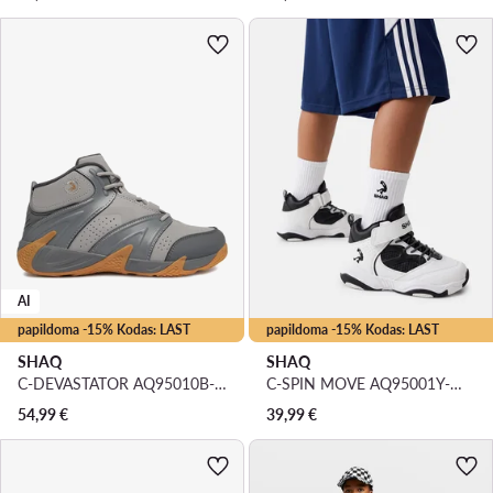
AI
papildoma -15% Kodas: LAST
papildoma -15% Kodas: LAST
SHAQ
SHAQ
C-DEVASTATOR AQ95010B-V · Krepšinio batai
C-SPIN MOVE AQ95001Y-WZ · Krepšinio batai
54,99
€
39,99
€