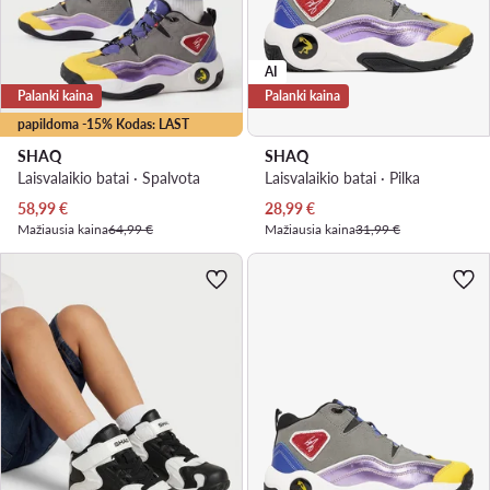
AI
Palanki kaina
Palanki kaina
papildoma -15% Kodas: LAST
SHAQ
SHAQ
Laisvalaikio batai · Spalvota
Laisvalaikio batai · Pilka
Dabartinė kaina
Dabartinė kaina
58,99
€
28,99
€
Mažiausia kaina
64,99 €
Mažiausia kaina
31,99 €