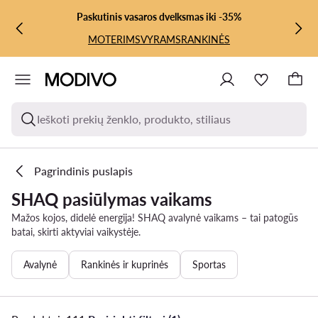
PEREITI PRIE PAGRINDINIO TURINIO
PEREITI Į PAIEŠKĄ
Paskutinis vasaros dvelksmas iki -35%
MOTERIMS
VYRAMS
RANKINĖS
Ieškoti prekių ženklo, produkto, stiliaus
Pagrindinis puslapis
SHAQ pasiūlymas vaikams
Mažos kojos, didelė energija! SHAQ avalynė vaikams – tai patogūs
batai, skirti aktyviai vaikystėje.
Avalynė
Rankinės ir kuprinės
Sportas