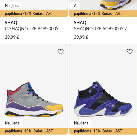
Naujiena
AI
papildoma -15% Kodas: LAST
papildoma -15% Kodas: LAST
SHAQ
SHAQ
C-SHAQNOTIZE AQ95000Y-BZ · Krepšinio batai
SHAQNOTIZE AQ95000Y-ZZ · Krepšinio batai
39,99
€
39,99
€
Naujiena
Naujiena
papildoma -15% Kodas: LAST
papildoma -15% Kodas: LAST