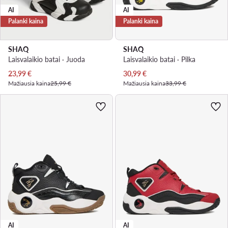
AI
AI
Palanki kaina
Palanki kaina
SHAQ
SHAQ
Laisvalaikio batai · Juoda
Laisvalaikio batai · Pilka
Dabartinė kaina
Dabartinė kaina
23,99
€
30,99
€
Mažiausia kaina
25,99 €
Mažiausia kaina
33,99 €
AI
AI