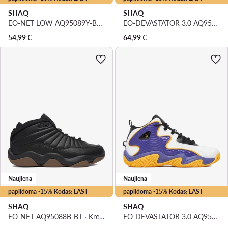
SHAQ
SHAQ
EO-NET LOW AQ95089Y-BV · Krepšinio batai
EO-DEVASTATOR 3.0 AQ95078B-V · Krepšinio batai
54,99
€
64,99
€
Naujiena
Naujiena
papildoma -15% Kodas: LAST
papildoma -15% Kodas: LAST
SHAQ
SHAQ
EO-NET AQ95088B-BT · Krepšinio batai
EO-DEVASTATOR 3.0 AQ95078B-U · Krepšinio batai