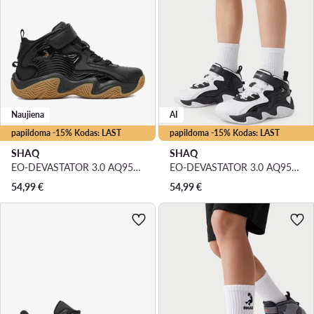
Naujiena
AI
papildoma -15% Kodas: LAST
papildoma -15% Kodas: LAST
SHAQ
SHAQ
EO-DEVASTATOR 3.0 AQ95078Y-BZ · Krepšinio batai
EO-DEVASTATOR 3.0 AQ95078Y-BWZ · Krepšinio batai
54,99
€
54,99
€