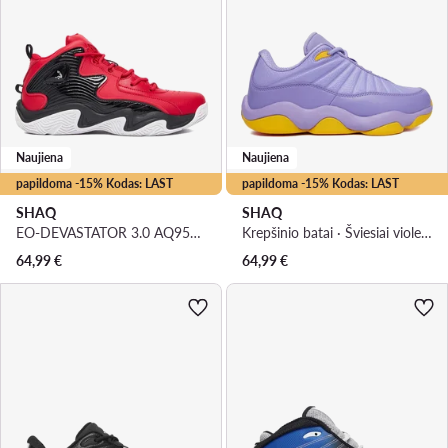
Naujiena
Naujiena
papildoma -15% Kodas: LAST
papildoma -15% Kodas: LAST
SHAQ
SHAQ
EO-DEVASTATOR 3.0 AQ95078B-R · Krepšinio batai
Krepšinio batai · Šviesiai violetinė
64,99
€
64,99
€