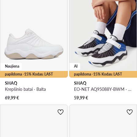
Naujiena
AI
papildoma -15% Kodas: LAST
papildoma -15% Kodas: LAST
SHAQ
SHAQ
Krepšinio batai · Balta
EO-NET AQ95088Y-BWM · Krepšinio batai
69,99
€
59,99
€