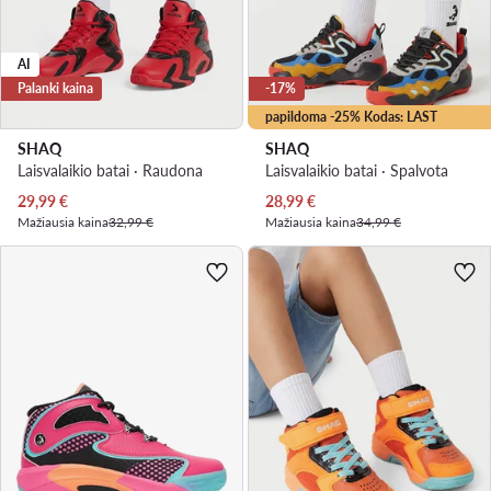
AI
Palanki kaina
-17%
papildoma -25% Kodas: LAST
SHAQ
SHAQ
Laisvalaikio batai · Raudona
Laisvalaikio batai · Spalvota
Dabartinė kaina
Dabartinė kaina
29,99
€
28,99
€
Mažiausia kaina
32,99 €
Mažiausia kaina
34,99 €