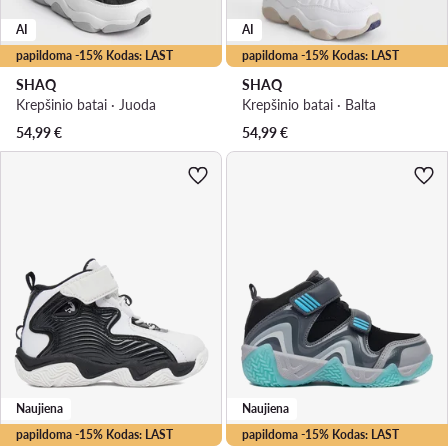
AI
AI
papildoma -15% Kodas: LAST
papildoma -15% Kodas: LAST
SHAQ
SHAQ
Krepšinio batai · Juoda
Krepšinio batai · Balta
54,99
€
54,99
€
Naujiena
Naujiena
papildoma -15% Kodas: LAST
papildoma -15% Kodas: LAST