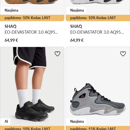
Naujiena
Naujiena
papildoma -10% Kodas: LAST
papildoma -10% Kodas: LAST
SHAQ
SHAQ
EO-DEVASTATOR 3.0 AQ95078B-B · Krepšinio batai
EO-DEVASTATOR 3.0 AQ95078B-BW · Krepšinio batai
64,99
€
64,99
€
AI
Naujiena
papildoma -10% Kodas: LAST
papildoma -15% Kodas: LAST