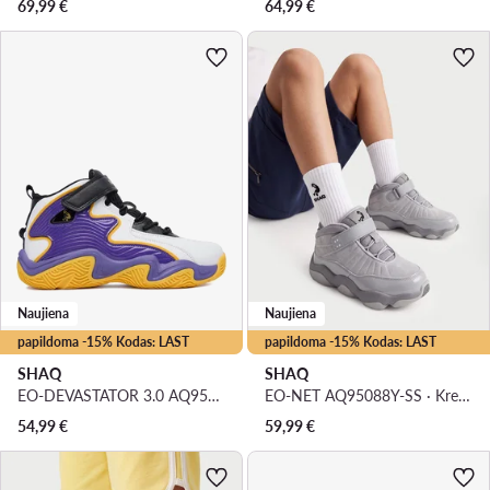
69,99
€
64,99
€
Naujiena
Naujiena
papildoma -15% Kodas: LAST
papildoma -15% Kodas: LAST
SHAQ
SHAQ
EO-DEVASTATOR 3.0 AQ95078Y-UZ · Krepšinio batai
EO-NET AQ95088Y-SS · Krepšinio batai
54,99
€
59,99
€