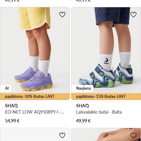
AI
Naujiena
papildoma -10% Kodas: LAST
papildoma -15% Kodas: LAST
SHAQ
SHAQ
EO-NET LOW AQ95089Y-I · Krepšinio batai
Laisvalaikio batai · Balta
54,99
€
49,99
€