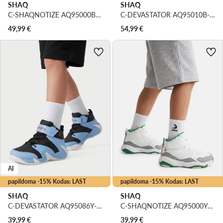
SHAQ
SHAQ
C-SHAQNOTIZE AQ95000B-B · Krepšinio batai
C-DEVASTATOR AQ95010B-BDW · Krepšinio batai
49,99
€
54,99
€
AI
papildoma -15% Kodas: LAST
papildoma -15% Kodas: LAST
SHAQ
SHAQ
C-DEVASTATOR AQ95086Y-BLZ · Krepšinio batai
C-SHAQNOTIZE AQ95000Y-WNZ · Krepšinio batai
39,99
€
39,99
€