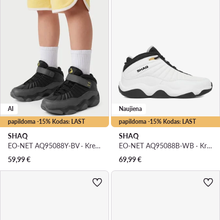
AI
Naujiena
papildoma -15% Kodas: LAST
papildoma -15% Kodas: LAST
SHAQ
SHAQ
EO-NET AQ95088Y-BV · Krepšinio batai
EO-NET AQ95088B-WB · Krepšinio batai
59,99
€
69,99
€