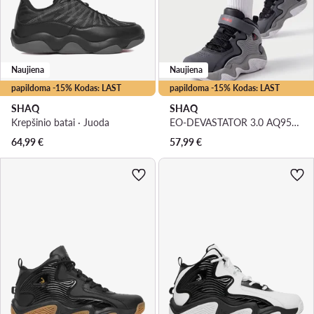
Naujiena
Naujiena
papildoma -15% Kodas: LAST
papildoma -15% Kodas: LAST
SHAQ
SHAQ
Krepšinio batai · Juoda
EO-DEVASTATOR 3.0 AQ95078Y-VZ · Krepšinio batai
64,99
€
57,99
€