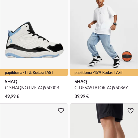
papildoma -15% Kodas: LAST
papildoma -15% Kodas: LAST
SHAQ
SHAQ
C-SHAQNOTIZE AQ95000B-WBL · Krepšinio batai
C-DEVASTATOR AQ95086Y-BWZ · Krepšinio batai
49,99
€
39,99
€