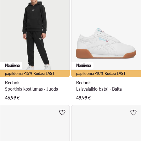
Naujiena
Naujiena
papildoma -15% Kodas: LAST
papildoma -10% Kodas: LAST
Reebok
Reebok
Sportinis kostiumas · Juoda
Laisvalaikio batai · Balta
46,99
€
49,99
€