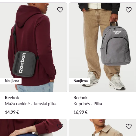
Naujiena
Naujiena
Reebok
Reebok
Maža rankinė · Tamsiai pilka
Kuprinės · Pilka
14,99
€
16,99
€