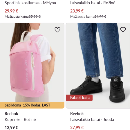
Sportinis kostiumas · Mėlyna
Laisvalaikio batai · Rožinė
Dabartinė kaina
Dabartinė kaina
29,99
€
23,99
€
Mažiausia kaina
35,99 €
Mažiausia kaina
24,99 €
Palanki kaina
papildoma -15% Kodas: LAST
Reebok
Reebok
Kuprinės · Rožinė
Laisvalaikio batai · Juoda
Dabartinė kaina
13,99
€
27,99
€