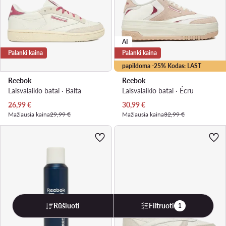
AI
Palanki kaina
Palanki kaina
papildoma -25% Kodas: LAST
Reebok
Reebok
Laisvalaikio batai · Balta
Laisvalaikio batai · Écru
Dabartinė kaina
Dabartinė kaina
26,99
€
30,99
€
Mažiausia kaina
29,99 €
Mažiausia kaina
32,99 €
Rūšiuoti
Filtruoti
1