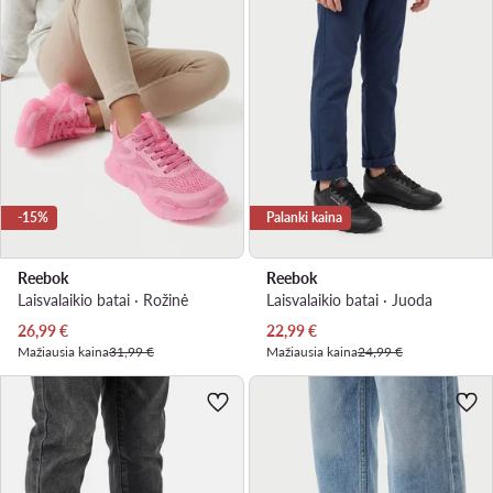
-15%
Palanki kaina
Reebok
Reebok
Laisvalaikio batai · Rožinė
Laisvalaikio batai · Juoda
Dabartinė kaina
Dabartinė kaina
26,99
€
22,99
€
Mažiausia kaina
31,99 €
Mažiausia kaina
24,99 €