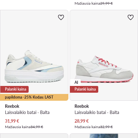
Mažiausia kaina
29,99 €
AI
Palanki kaina
Palanki kaina
papildoma -25% Kodas: LAST
Reebok
Reebok
Laisvalaikio batai · Balta
Laisvalaikio batai · Balta
Dabartinė kaina
Dabartinė kaina
31,99
€
28,99
€
Mažiausia kaina
34,99 €
Mažiausia kaina
32,99 €