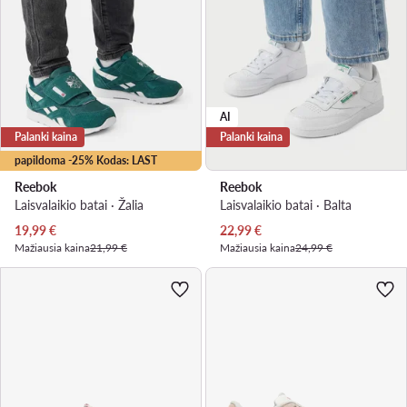
AI
Palanki kaina
Palanki kaina
papildoma -25% Kodas: LAST
Reebok
Reebok
Laisvalaikio batai · Žalia
Laisvalaikio batai · Balta
Dabartinė kaina
Dabartinė kaina
19,99
€
22,99
€
Mažiausia kaina
21,99 €
Mažiausia kaina
24,99 €