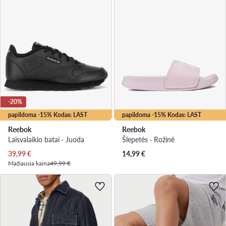
-20%
papildoma -15% Kodas: LAST
papildoma -15% Kodas: LAST
Reebok
Reebok
Laisvalaikio batai · Juoda
Šlepetės · Rožinė
Dabartinė kaina
39,99
€
14,99
€
Mažiausia kaina
49,99 €