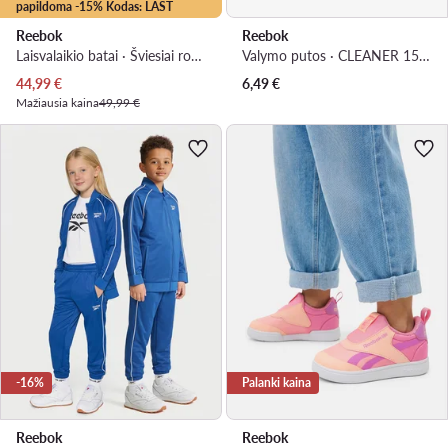
papildoma -15% Kodas: LAST
Reebok
Reebok
Laisvalaikio batai · Šviesiai rožinė
Valymo putos · CLEANER 150 ml v.AZ
Dabartinė kaina
44,99
€
6,49
€
Mažiausia kaina
49,99 €
-16%
Palanki kaina
Reebok
Reebok