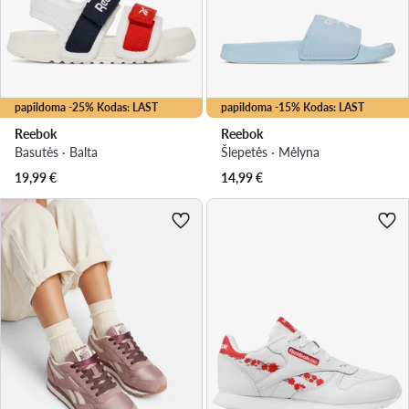
papildoma -25% Kodas: LAST
papildoma -15% Kodas: LAST
Reebok
Reebok
Basutės · Balta
Šlepetės · Mėlyna
19,99
€
14,99
€