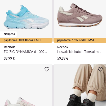
Naujiena
papildoma -10% Kodas: LAST
papildoma -15% Kodas: LAST
Reebok
Reebok
EO-ZIG DYNAMICA 6 100270609 · Bėgimo batai
Laisvalaikio batai · Tamsiai rožinė
39,99
€
59,99
€