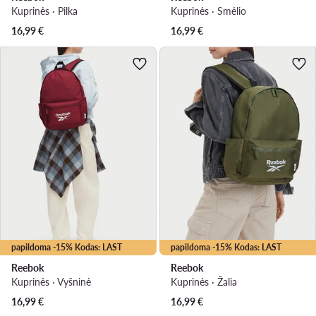
Kuprinės · Pilka
Kuprinės · Smėlio
16,99
€
16,99
€
papildoma -15% Kodas: LAST
papildoma -15% Kodas: LAST
Reebok
Reebok
Kuprinės · Vyšninė
Kuprinės · Žalia
16,99
€
16,99
€