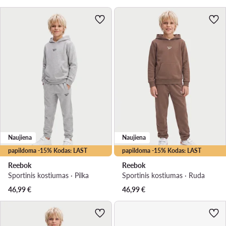
Naujiena
Naujiena
papildoma -15% Kodas: LAST
papildoma -15% Kodas: LAST
Reebok
Reebok
Sportinis kostiumas · Pilka
Sportinis kostiumas · Ruda
46,99
€
46,99
€