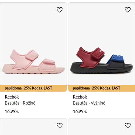
papildoma -25% Kodas: LAST
papildoma -25% Kodas: LAST
Reebok
Reebok
Basutės · Rožinė
Basutės · Vyšninė
16,99
€
16,99
€