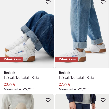
Palanki kaina
Palanki kaina
Reebok
Reebok
Laisvalaikio batai · Balta
Laisvalaikio batai · Balta
Dabartinė kaina
Dabartinė kaina
23,99
€
27,99
€
Mažiausia kaina
24,99 €
Mažiausia kaina
28,99 €