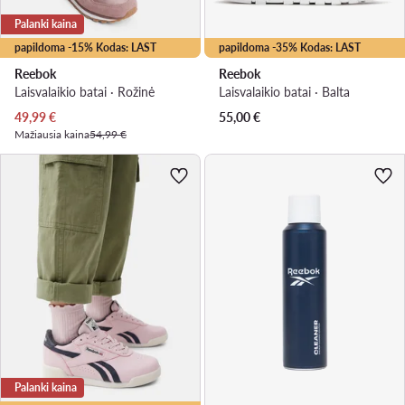
Palanki kaina
papildoma -15% Kodas: LAST
papildoma -35% Kodas: LAST
Reebok
Reebok
Laisvalaikio batai · Rožinė
Laisvalaikio batai · Balta
Dabartinė kaina
49,99
€
55,00
€
Mažiausia kaina
54,99 €
Palanki kaina