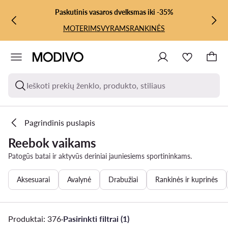
PEREITI PRIE PAGRINDINIO TURINIO
PEREITI Į PAIEŠKĄ
Paskutinis vasaros dvelksmas iki -35%
MOTERIMS
VYRAMS
RANKINĖS
Ieškoti prekių ženklo, produkto, stiliaus
Pagrindinis puslapis
Reebok vaikams
Patogūs batai ir aktyvūs deriniai jauniesiems sportininkams.
Aksesuarai
Avalynė
Drabužiai
Rankinės ir kuprinės
Produktai: 376
·
Pasirinkti filtrai (1)