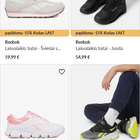
papildoma -15% Kodas: LAST
papildoma -15% Kodas: LAST
Reebok
Reebok
Laisvalaikio batai · Šviesiai smėlinė
Laisvalaikio batai · Juoda
59,99
€
54,99
€