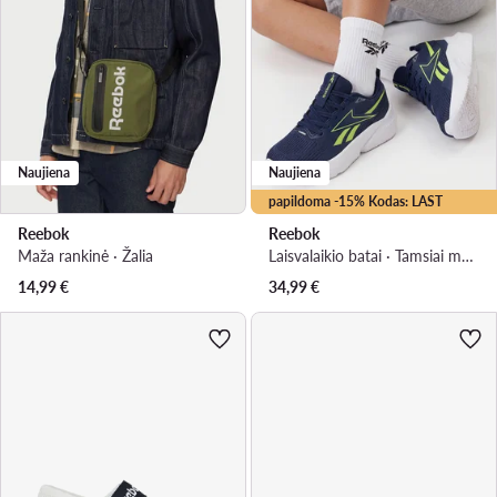
Naujiena
Naujiena
papildoma -15% Kodas: LAST
Reebok
Reebok
Maža rankinė · Žalia
Laisvalaikio batai · Tamsiai mėlyna
14,99
€
34,99
€