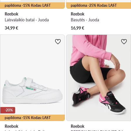
papildoma -15% Kodas: LAST
papildoma -25% Kodas: LAST
Reebok
Reebok
Laisvalaikio batai · Juoda
Basutės · Juoda
34,99
€
16,99
€
-20%
papildoma -15% Kodas: LAST
Reebok
Reebok