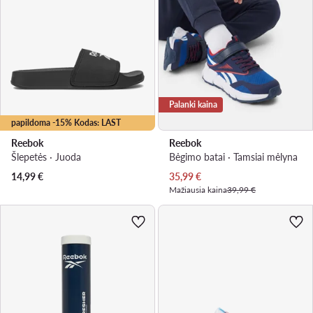
Palanki kaina
papildoma -15% Kodas: LAST
Reebok
Reebok
Šlepetės · Juoda
Bėgimo batai · Tamsiai mėlyna
Dabartinė kaina
14,99
€
35,99
€
Mažiausia kaina
39,99 €