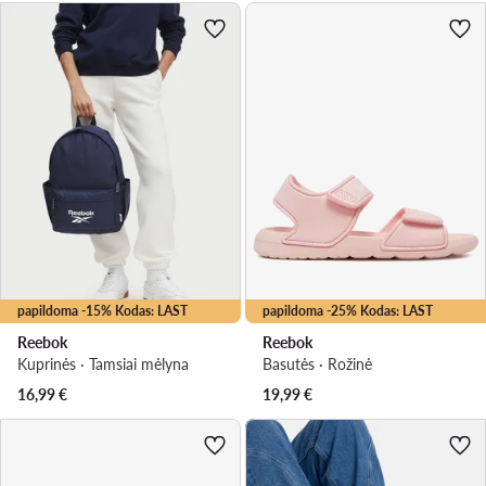
papildoma -15% Kodas: LAST
papildoma -25% Kodas: LAST
Reebok
Reebok
Kuprinės · Tamsiai mėlyna
Basutės · Rožinė
16,99
€
19,99
€