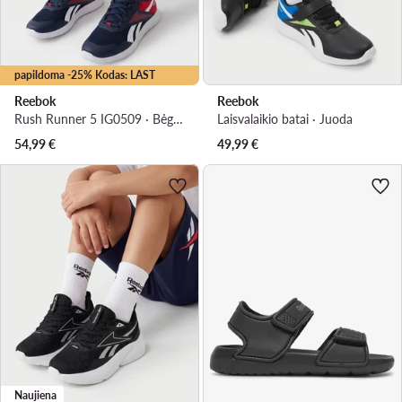
papildoma -25% Kodas: LAST
Reebok
Reebok
Rush Runner 5 IG0509 · Bėgimo batai
Laisvalaikio batai · Juoda
54,99
€
49,99
€
Naujiena