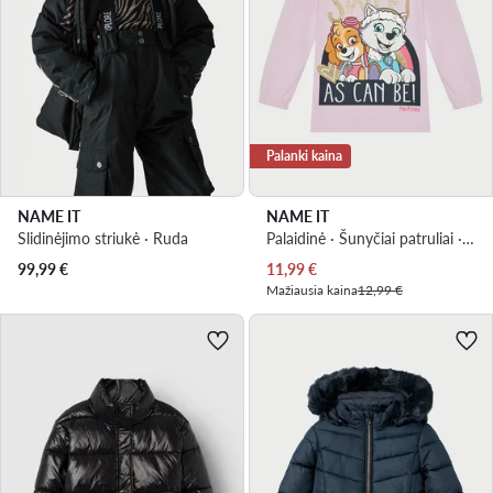
Palanki kaina
NAME IT
NAME IT
Slidinėjimo striukė · Ruda
Palaidinė · Šunyčiai patruliai · Rožinė
Dabartinė kaina
99,99
€
11,99
€
Mažiausia kaina
12,99 €