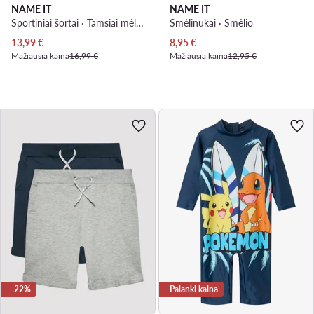
NAME IT
NAME IT
Sportiniai šortai · Tamsiai mėlyna
Smėlinukai · Smėlio
Dabartinė kaina
Dabartinė kaina
13,99
€
8,95
€
Mažiausia kaina
16,99 €
Mažiausia kaina
12,95 €
-22%
Palanki kaina