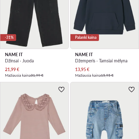
-31%
Palanki kaina
NAME IT
NAME IT
Džinsai · Juoda
Džemperis · Tamsiai mėlyna
Dabartinė kaina
Dabartinė kaina
21,99
€
13,95
€
Mažiausia kaina
31,99 €
Mažiausia kaina
15,95 €