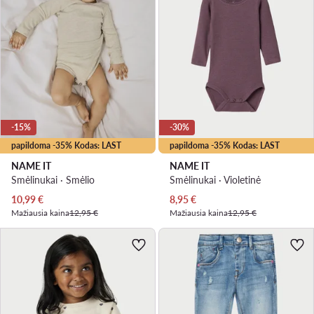
-15%
-30%
papildoma -35% Kodas: LAST
papildoma -35% Kodas: LAST
NAME IT
NAME IT
Smėlinukai · Smėlio
Smėlinukai · Violetinė
Dabartinė kaina
Dabartinė kaina
10,99
€
8,95
€
Mažiausia kaina
12,95 €
Mažiausia kaina
12,95 €