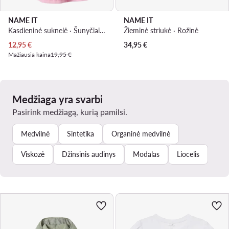
NAME IT
NAME IT
Kasdieninė suknelė · Šunyčiai patruliai · Rožinė
Žieminė striukė · Rožinė
Dabartinė kaina
12,95
€
34,95
€
Mažiausia kaina
19,95 €
Medžiaga yra svarbi
Pasirink medžiagą, kurią pamilsi.
Medvilnė
Sintetika
Organinė medvilnė
Viskozė
Džinsinis audinys
Modalas
Liocelis