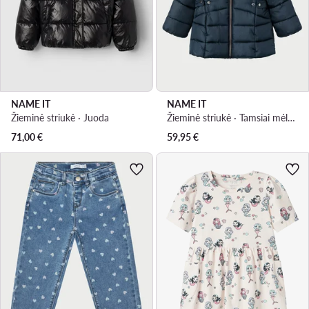
NAME IT
NAME IT
Žieminė striukė · Juoda
Žieminė striukė · Tamsiai mėlyna
71,00
€
59,95
€