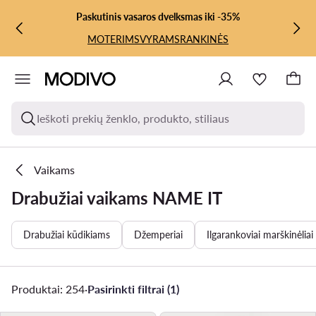
PEREITI PRIE PAGRINDINIO TURINIO
PEREITI Į PAIEŠKĄ
Paskutinis vasaros dvelksmas iki -35%
MOTERIMS
VYRAMS
RANKINĖS
Ieškoti prekių ženklo, produkto, stiliaus
Vaikams
Drabužiai vaikams NAME IT
Drabužiai kūdikiams
Džemperiai
Ilgarankoviai marškinėliai
Produktai: 254
·
Pasirinkti filtrai (1)