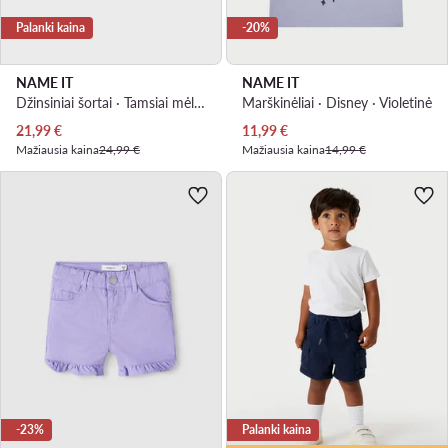
Palanki kaina
-20%
NAME IT
NAME IT
Džinsiniai šortai · Tamsiai mėlyna
Marškinėliai · Disney · Violetinė
Dabartinė kaina
Dabartinė kaina
21,99
€
11,99
€
Mažiausia kaina
24,99 €
Mažiausia kaina
14,99 €
-23%
Palanki kaina