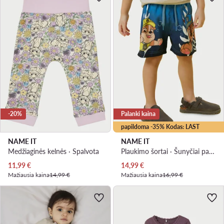
-20%
Palanki kaina
papildoma -35% Kodas: LAST
NAME IT
NAME IT
Medžiaginės kelnės · Spalvota
Plaukimo šortai · Šunyčiai patruliai · Mėlyna
Dabartinė kaina
Dabartinė kaina
11,99
€
14,99
€
Mažiausia kaina
14,99 €
Mažiausia kaina
16,99 €