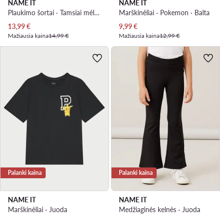
NAME IT
NAME IT
Plaukimo šortai · Tamsiai mėlyna
Marškinėliai · Pokemon · Balta
Dabartinė kaina
Dabartinė kaina
13,99
€
9,99
€
Mažiausia kaina
14,99 €
Mažiausia kaina
12,99 €
Palanki kaina
Palanki kaina
NAME IT
NAME IT
Marškinėliai · Juoda
Medžiaginės kelnės · Juoda