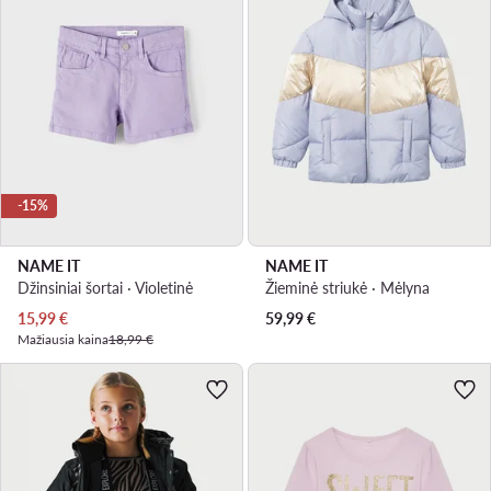
-15%
NAME IT
NAME IT
Džinsiniai šortai · Violetinė
Žieminė striukė · Mėlyna
Dabartinė kaina
15,99
€
59,99
€
Mažiausia kaina
18,99 €