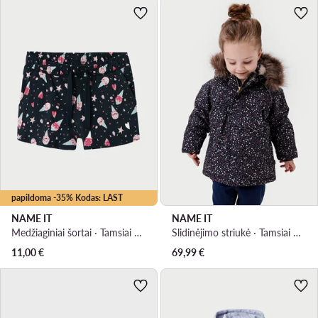
papildoma -35% Kodas: LAST
NAME IT
NAME IT
Medžiaginiai šortai · Tamsiai mėlyna
Slidinėjimo striukė · Tamsiai mėlyna
11,00
€
69,99
€