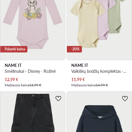
Palanki kaina
-20%
NAME IT
NAME IT
Smėlinukai · Disney · Rožinė
Vaikiškų bodžių komplektas · Spalvota
Dabartinė kaina
Dabartinė kaina
12,99
€
11,99
€
Mažiausia kaina
13,99 €
Mažiausia kaina
14,99 €