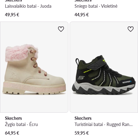
Laisvalaikio batai · Juoda
Sniego batai · Violetinė
49,95
€
44,95
€
Skechers
Skechers
Žygio batai · Écru
Turistiniai batai · Rugged Ranger 406412L · Juoda
64,95
€
59,95
€