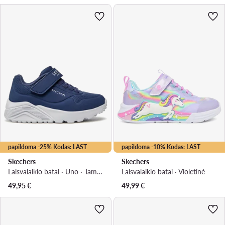
papildoma -25% Kodas: LAST
papildoma -10% Kodas: LAST
Skechers
Skechers
Laisvalaikio batai · Uno · Tamsiai mėlyna
Laisvalaikio batai · Violetinė
49,95
€
49,99
€