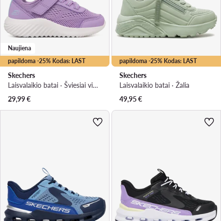
Naujiena
papildoma -25% Kodas: LAST
papildoma -25% Kodas: LAST
Skechers
Skechers
Laisvalaikio batai · Šviesiai violetinė
Laisvalaikio batai · Žalia
29,99
€
49,95
€