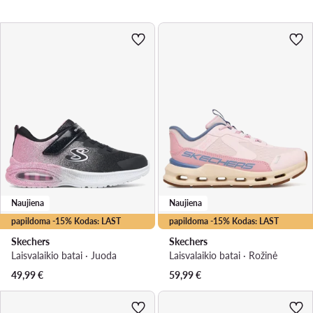
Naujiena
Naujiena
papildoma -15% Kodas: LAST
papildoma -15% Kodas: LAST
Skechers
Skechers
Laisvalaikio batai · Juoda
Laisvalaikio batai · Rožinė
49,99
€
59,99
€