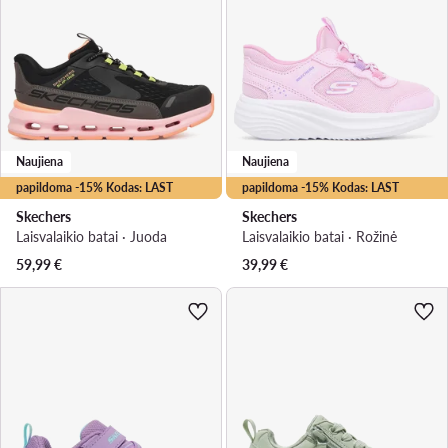
Naujiena
Naujiena
papildoma -15% Kodas: LAST
papildoma -15% Kodas: LAST
Skechers
Skechers
Laisvalaikio batai · Juoda
Laisvalaikio batai · Rožinė
59,99
€
39,99
€