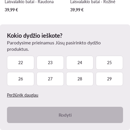
Laisvalaikio batai · Raudona
Laisvalaikio batai · Rožinė
39,99
€
39,99
€
Kokio dydžio ieškote?
Parodysime prieinamus Jūsų pasirinkto dydžio
produktus.
22
23
24
25
26
27
28
29
Peržiūrėk daugiau
Rodyti