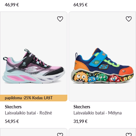
46,99
€
64,95
€
papildoma -25% Kodas: LAST
Skechers
Skechers
Laisvalaikio batai · Rožinė
Laisvalaikio batai · Mėlyna
54,95
€
31,99
€