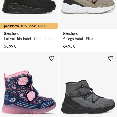
papildoma -10% Kodas: LAST
Skechers
Skechers
Laisvalaikio batai · Uno · Juoda
Sniego batai · Pilka
58,99
€
64,95
€