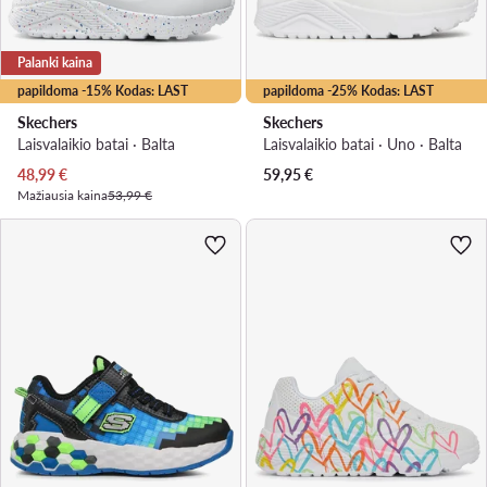
Palanki kaina
papildoma -15% Kodas: LAST
papildoma -25% Kodas: LAST
Skechers
Skechers
Laisvalaikio batai · Balta
Laisvalaikio batai · Uno · Balta
Dabartinė kaina
48,99
€
59,95
€
Mažiausia kaina
53,99 €