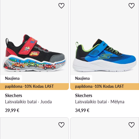
Naujiena
Naujiena
papildoma -10% Kodas: LAST
papildoma -10% Kodas: LAST
Skechers
Skechers
Laisvalaikio batai · Juoda
Laisvalaikio batai · Mėlyna
39,99
€
34,99
€