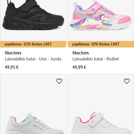
papildoma -25% Kodas: LAST
papildoma -10% Kodas: LAST
Skechers
Skechers
Laisvalaikio batai · Uno · Juoda
Laisvalaikio batai · Rožinė
49,95
€
49,99
€