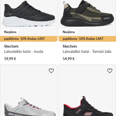
Naujiena
Naujiena
papildoma -10% Kodas: LAST
papildoma -10% Kodas: LAST
Skechers
Skechers
Laisvalaikio batai · Juoda
Laisvalaikio batai · Tamsiai žalia
59,99
€
54,99
€