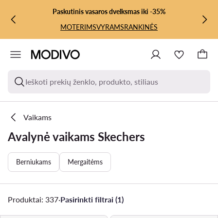
PEREITI PRIE PAGRINDINIO TURINIO
PEREITI Į PAIEŠKĄ
Paskutinis vasaros dvelksmas iki -35%
MOTERIMS
VYRAMS
RANKINĖS
Ieškoti prekių ženklo, produkto, stiliaus
Vaikams
Avalynė vaikams Skechers
Berniukams
Mergaitėms
Produktai: 337
·
Pasirinkti filtrai (1)