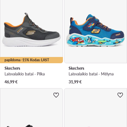
papildoma -15% Kodas: LAST
Skechers
Skechers
Laisvalaikio batai · Pilka
Laisvalaikio batai · Mėlyna
46,99
€
31,99
€