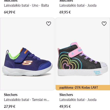
Skechers
Skechers
Laisvalaikio batai · Uno · Balta
Laisvalaikio batai · Juoda
64,99
€
69,95
€
papildoma -25% Kodas: LAST
Skechers
Skechers
Laisvalaikio batai · Tamsiai mėlyna
Laisvalaikio batai · Juoda
27,99
€
49,95
€