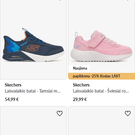
Naujiena
papildoma -25% Kodas: LAST
Skechers
Skechers
Laisvalaikio batai · Tamsiai mėlyna
Laisvalaikio batai · Šviesiai rožinė
54,99
€
29,99
€