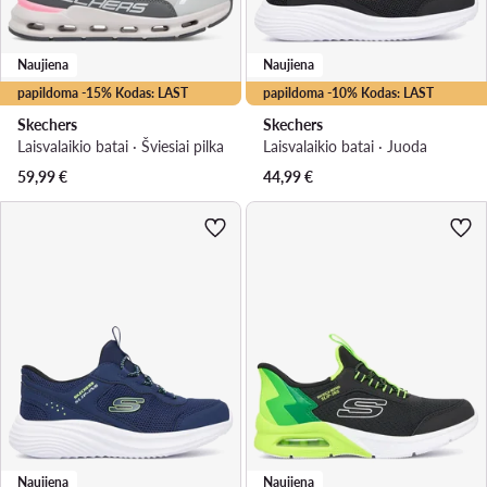
Naujiena
Naujiena
papildoma -15% Kodas: LAST
papildoma -10% Kodas: LAST
Skechers
Skechers
Laisvalaikio batai · Šviesiai pilka
Laisvalaikio batai · Juoda
59,99
€
44,99
€
Naujiena
Naujiena