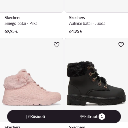
Skechers
Skechers
Sniego batai · Pilka
Auliniai batai · Juoda
69,95
€
64,95
€
Rūšiuoti
Filtruoti
1
Skechers
Skechers