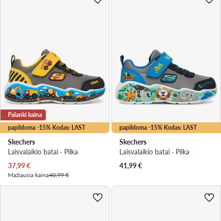
Palanki kaina
papildoma -15% Kodas: LAST
papildoma -15% Kodas: LAST
Skechers
Skechers
Laisvalaikio batai · Pilka
Laisvalaikio batai · Pilka
Dabartinė kaina
37,99
€
41,99
€
Mažiausia kaina
40,99 €