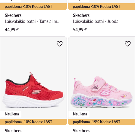
papildoma -10% Kodas: LAST
papildoma -10% Kodas: LAST
Skechers
Skechers
Laisvalaikio batai · Tamsiai mėlyna
Laisvalaikio batai · Juoda
44,99
€
54,99
€
Naujiena
Naujiena
papildoma -10% Kodas: LAST
papildoma -15% Kodas: LAST
Skechers
Skechers