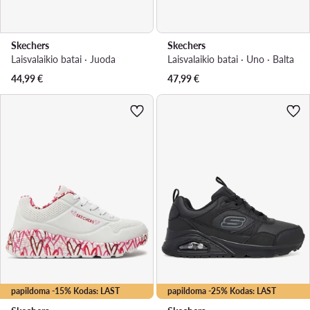
Skechers
Skechers
Laisvalaikio batai · Juoda
Laisvalaikio batai · Uno · Balta
44,99
€
47,99
€
papildoma -15% Kodas: LAST
papildoma -25% Kodas: LAST