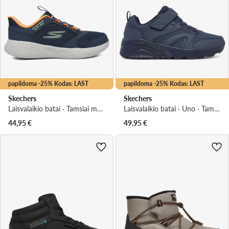
papildoma -25% Kodas: LAST
papildoma -25% Kodas: LAST
Skechers
Skechers
Laisvalaikio batai · Tamsiai mėlyna
Laisvalaikio batai · Uno · Tamsiai mėlyna
44,95
€
49,95
€