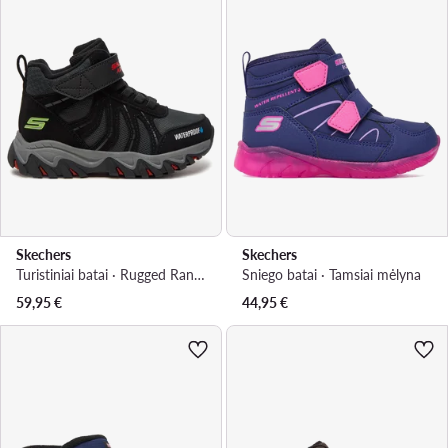
Skechers
Skechers
Turistiniai batai · Rugged Ranger 406412L · Juoda
Sniego batai · Tamsiai mėlyna
59,95
€
44,95
€