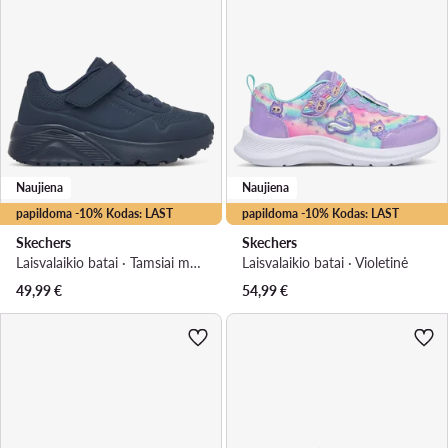
Naujiena
Naujiena
papildoma -10% Kodas: LAST
papildoma -10% Kodas: LAST
Skechers
Skechers
Laisvalaikio batai · Tamsiai mėlyna
Laisvalaikio batai · Violetinė
49,99
€
54,99
€