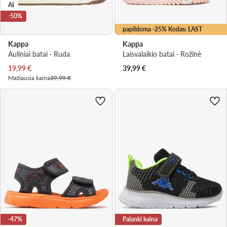
AI
-50%
papildoma -25% Kodas: LAST
Kappa
Kappa
Auliniai batai · Ruda
Laisvalaikio batai · Rožinė
Dabartinė kaina
19,99
€
39,99
€
Mažiausia kaina
39,99 €
-47%
Palanki kaina