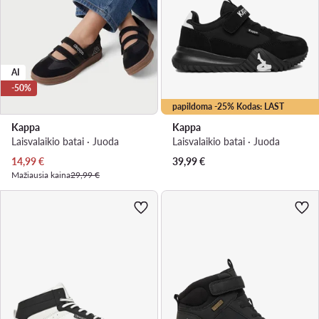
AI
-50%
papildoma -25% Kodas: LAST
Kappa
Kappa
Laisvalaikio batai · Juoda
Laisvalaikio batai · Juoda
Dabartinė kaina
14,99
€
39,99
€
Mažiausia kaina
29,99 €