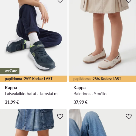
weCare
papildoma -25% Kodas: LAST
papildoma -25% Kodas: LAST
Kappa
Kappa
Laisvalaikio batai · Tamsiai mėlyna
Balerinos · Smėlio
31,99
€
37,99
€