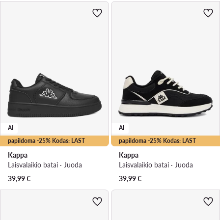
AI
AI
papildoma -25% Kodas: LAST
papildoma -25% Kodas: LAST
Kappa
Kappa
Laisvalaikio batai · Juoda
Laisvalaikio batai · Juoda
39,99
€
39,99
€