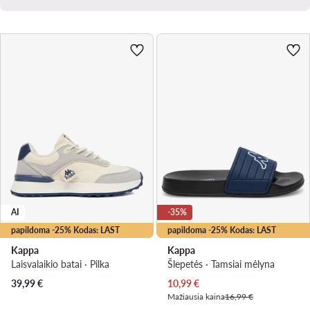
AI
-35%
papildoma -25% Kodas: LAST
papildoma -25% Kodas: LAST
Kappa
Kappa
Laisvalaikio batai · Pilka
Šlepetės · Tamsiai mėlyna
Dabartinė kaina
39,99
€
10,99
€
Mažiausia kaina
16,99 €