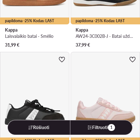
papildoma -25% Kodas: LAST
papildoma -25% Kodas: LAST
Kappa
Kappa
Laisvalaikio batai · Smėlio
AW24-3C002B-J · Batai uždaroms aikštelėms
31,99
€
37,99
€
Rūšiuoti
Filtruoti
1