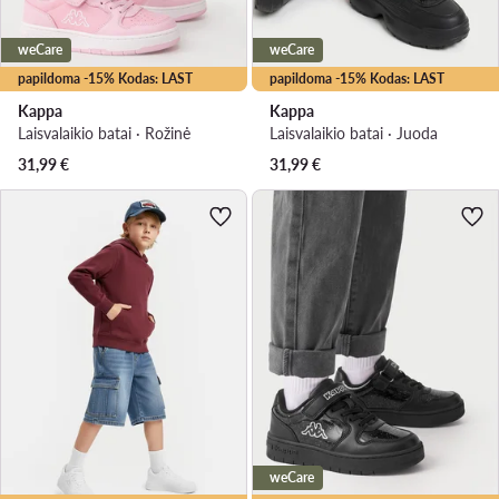
weCare
weCare
papildoma -15% Kodas: LAST
papildoma -15% Kodas: LAST
Kappa
Kappa
Laisvalaikio batai · Rožinė
Laisvalaikio batai · Juoda
31,99
€
31,99
€
weCare