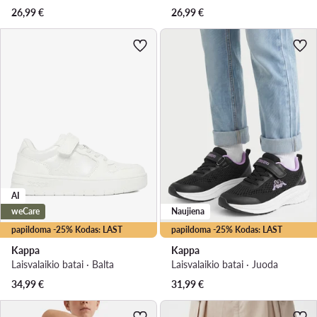
26,99
€
26,99
€
AI
weCare
Naujiena
papildoma -25% Kodas: LAST
papildoma -25% Kodas: LAST
Kappa
Kappa
Laisvalaikio batai · Balta
Laisvalaikio batai · Juoda
34,99
€
31,99
€