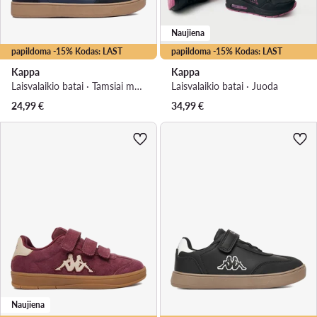
Naujiena
papildoma -15% Kodas: LAST
papildoma -15% Kodas: LAST
Kappa
Kappa
Laisvalaikio batai · Tamsiai mėlyna
Laisvalaikio batai · Juoda
24,99
€
34,99
€
Naujiena