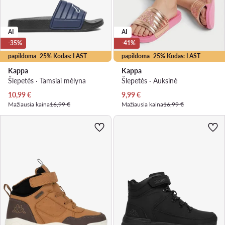
AI
AI
-35%
-41%
papildoma -25% Kodas: LAST
papildoma -25% Kodas: LAST
Kappa
Kappa
Šlepetės · Tamsiai mėlyna
Šlepetės · Auksinė
Dabartinė kaina
Dabartinė kaina
10,99
€
9,99
€
Mažiausia kaina
16,99 €
Mažiausia kaina
16,99 €