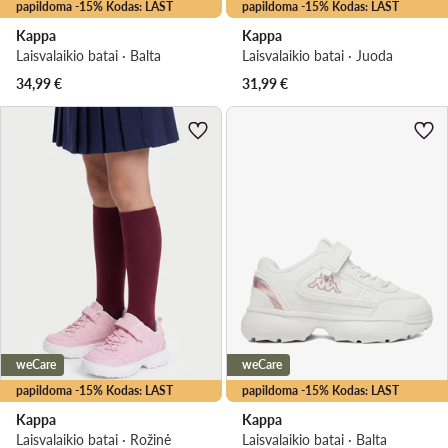
papildoma -15% Kodas: LAST
papildoma -15% Kodas: LAST
Kappa
Kappa
Laisvalaikio batai · Balta
Laisvalaikio batai · Juoda
34,99
€
31,99
€
weCare
weCare
papildoma -15% Kodas: LAST
papildoma -15% Kodas: LAST
Kappa
Kappa
Laisvalaikio batai · Rožinė
Laisvalaikio batai · Balta