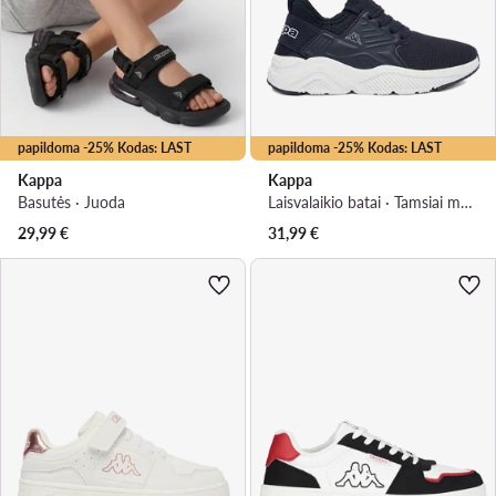
papildoma -25% Kodas: LAST
papildoma -25% Kodas: LAST
Kappa
Kappa
Basutės · Juoda
Laisvalaikio batai · Tamsiai mėlyna
29,99
€
31,99
€