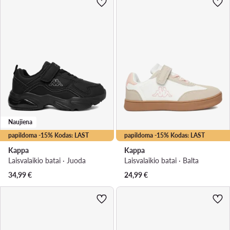
Naujiena
papildoma -15% Kodas: LAST
papildoma -15% Kodas: LAST
Kappa
Kappa
Laisvalaikio batai · Juoda
Laisvalaikio batai · Balta
34,99
€
24,99
€