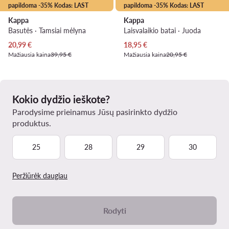
papildoma -35% Kodas: LAST
papildoma -35% Kodas: LAST
Kappa
Kappa
Basutės · Tamsiai mėlyna
Laisvalaikio batai · Juoda
Dabartinė kaina
Dabartinė kaina
20,99
€
18,95
€
Mažiausia kaina
39,95 €
Mažiausia kaina
20,95 €
Kokio dydžio ieškote?
Parodysime prieinamus Jūsų pasirinkto dydžio
produktus.
25
28
29
30
Peržiūrėk daugiau
Rodyti