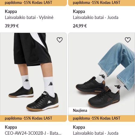
papildoma -15% Kodas: LAST
papildoma -15% Kodas: LAST
Kappa
Kappa
Laisvalaikio batai · Vyšninė
Laisvalaikio batai · Juoda
39,99
€
24,99
€
Naujiena
papildoma -15% Kodas: LAST
papildoma -15% Kodas: LAST
Kappa
Kappa
CEO-AW24-3C002B-J · Batai uždaroms aikštelėms
Laisvalaikio batai · Juoda