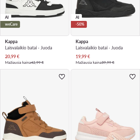
AI
AI
weCare
-50%
Kappa
Kappa
Laisvalaikio batai · Juoda
Laisvalaikio batai · Juoda
Dabartinė kaina
Dabartinė kaina
20,99
€
19,99
€
Mažiausia kaina
42,99 €
Mažiausia kaina
39,99 €