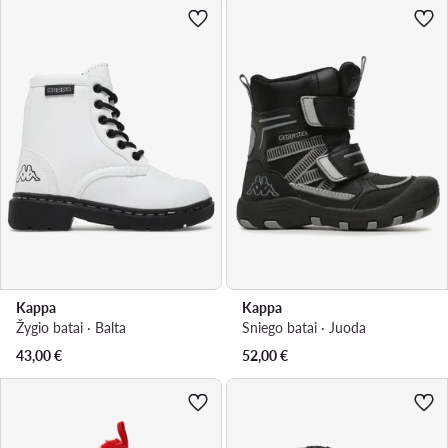
Kappa
Kappa
Žygio batai · Balta
Sniego batai · Juoda
43,00
€
52,00
€