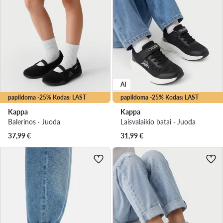
AI
papildoma -25% Kodas: LAST
papildoma -25% Kodas: LAST
Kappa
Kappa
Balerinos · Juoda
Laisvalaikio batai · Juoda
37,99
€
31,99
€