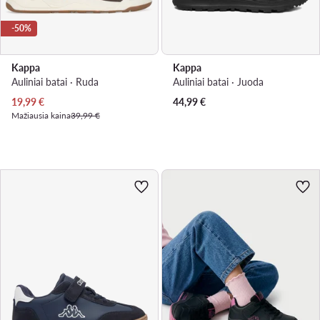
-50%
Kappa
Kappa
Auliniai batai · Ruda
Auliniai batai · Juoda
Dabartinė kaina
19,99
€
44,99
€
Mažiausia kaina
39,99 €