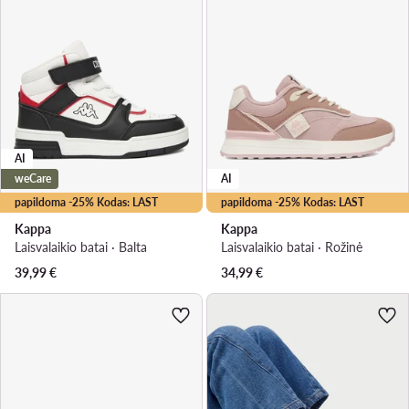
AI
weCare
AI
papildoma -25% Kodas: LAST
papildoma -25% Kodas: LAST
Kappa
Kappa
Laisvalaikio batai · Balta
Laisvalaikio batai · Rožinė
39,99
€
34,99
€