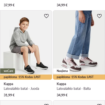
37,99
€
34,99
€
weCare
Naujiena
papildoma -15% Kodas: LAST
papildoma -15% Kodas: LAST
Kappa
Kappa
Laisvalaikio batai · Juoda
Laisvalaikio batai · Balta
31,99
€
34,99
€