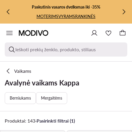
PEREITI PRIE PAGRINDINIO TURINIO
PEREITI Į PAIEŠKĄ
Paskutinis vasaros dvelksmas iki -35%
MOTERIMS
VYRAMS
RANKINĖS
Ieškoti prekių ženklo, produkto, stiliaus
Vaikams
Avalynė vaikams Kappa
Berniukams
Mergaitėms
Produktai: 143
·
Pasirinkti filtrai (1)