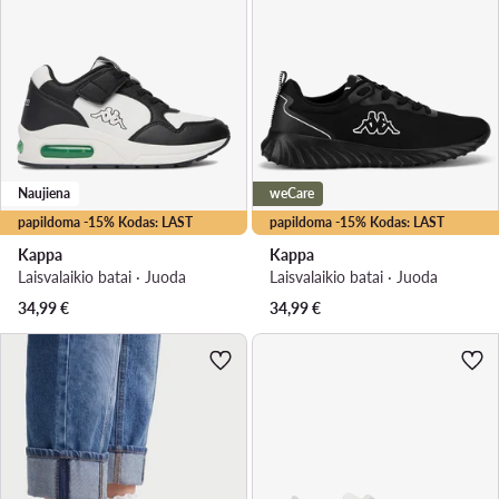
Naujiena
weCare
papildoma -15% Kodas: LAST
papildoma -15% Kodas: LAST
Kappa
Kappa
Laisvalaikio batai · Juoda
Laisvalaikio batai · Juoda
34,99
€
34,99
€