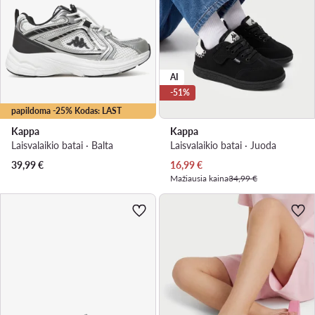
AI
-51%
papildoma -25% Kodas: LAST
Kappa
Kappa
Laisvalaikio batai · Balta
Laisvalaikio batai · Juoda
Dabartinė kaina
39,99
€
16,99
€
Mažiausia kaina
34,99 €