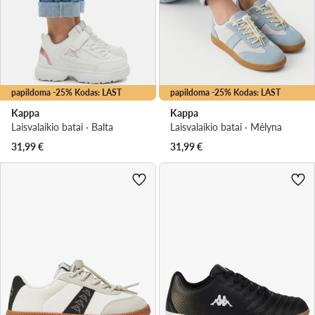
papildoma -25% Kodas: LAST
papildoma -25% Kodas: LAST
Kappa
Kappa
Laisvalaikio batai · Balta
Laisvalaikio batai · Mėlyna
31,99
€
31,99
€