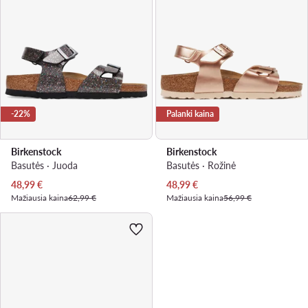
-22%
Palanki kaina
Birkenstock
Birkenstock
Basutės · Juoda
Basutės · Rožinė
Dabartinė kaina
Dabartinė kaina
48,99
€
48,99
€
Mažiausia kaina
62,99 €
Mažiausia kaina
56,99 €