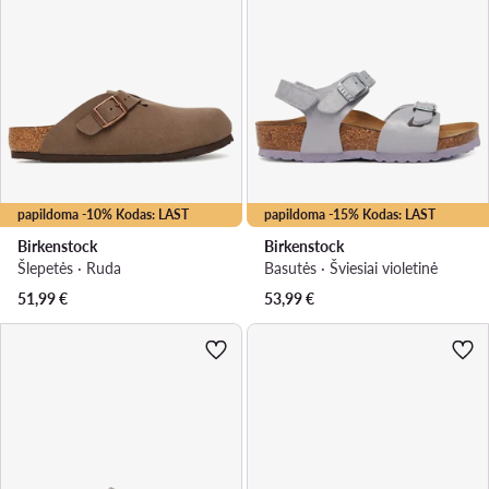
papildoma -10% Kodas: LAST
papildoma -15% Kodas: LAST
Birkenstock
Birkenstock
Šlepetės · Ruda
Basutės · Šviesiai violetinė
51,99
€
53,99
€