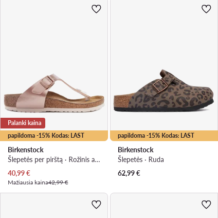
Palanki kaina
papildoma -15% Kodas: LAST
papildoma -15% Kodas: LAST
Birkenstock
Birkenstock
Šlepetės per pirštą · Rožinis auksas
Šlepetės · Ruda
Dabartinė kaina
40,99
€
62,99
€
Mažiausia kaina
42,99 €