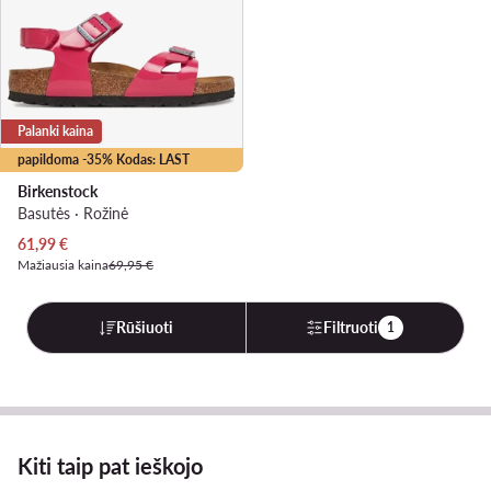
Palanki kaina
papildoma -35% Kodas: LAST
Birkenstock
Basutės · Rožinė
Dabartinė kaina
61,99
€
Mažiausia kaina
69,95 €
Rūšiuoti
Filtruoti
1
Kiti taip pat ieškojo