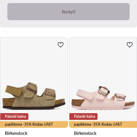
Rodyti
Palanki kaina
Palanki kaina
papildoma -35% Kodas: LAST
papildoma -35% Kodas: LAST
Birkenstock
Birkenstock