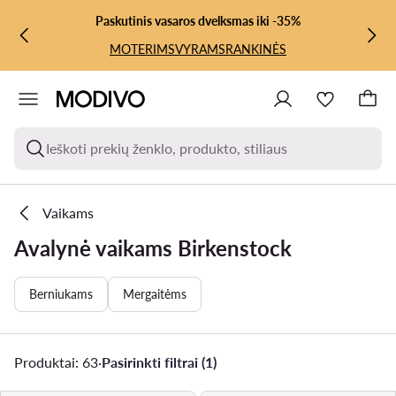
PEREITI PRIE PAGRINDINIO TURINIO
PEREITI Į PAIEŠKĄ
Paskutinis vasaros dvelksmas iki -35%
MOTERIMS
VYRAMS
RANKINĖS
Ieškoti prekių ženklo, produkto, stiliaus
Vaikams
Avalynė vaikams Birkenstock
Berniukams
Mergaitėms
Produktai: 63
·
Pasirinkti filtrai (1)