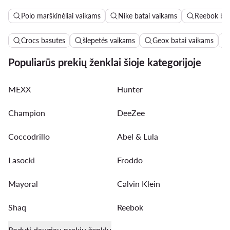
Polo marškinėliai vaikams
Nike batai vaikams
Reebok bat
Crocs basutes
šlepetės vaikams
Geox batai vaikams
Populiarūs prekių ženklai šioje kategorijoje
MEXX
Hunter
Champion
DeeZee
Coccodrillo
Abel & Lula
Lasocki
Froddo
Mayoral
Calvin Klein
Shaq
Reebok
Rodyti daugiau prekių ženklų