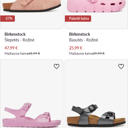
-27%
Palanki kaina
Birkenstock
Birkenstock
Šlepetės · Rožinė
Basutės · Rožinė
Dabartinė kaina
Dabartinė kaina
47,99
€
25,99
€
Mažiausia kaina
65,99 €
Mažiausia kaina
29,99 €