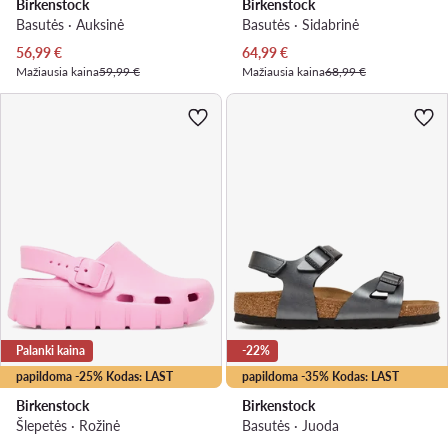
Birkenstock
Birkenstock
Basutės · Auksinė
Basutės · Sidabrinė
Dabartinė kaina
Dabartinė kaina
56,99
€
64,99
€
Mažiausia kaina
59,99 €
Mažiausia kaina
68,99 €
Palanki kaina
-22%
papildoma -25% Kodas: LAST
papildoma -35% Kodas: LAST
Birkenstock
Birkenstock
Šlepetės · Rožinė
Basutės · Juoda