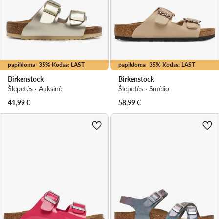
papildoma -35% Kodas: LAST
papildoma -35% Kodas: LAST
Birkenstock
Birkenstock
Šlepetės · Auksinė
Šlepetės · Smėlio
41,99
€
58,99
€