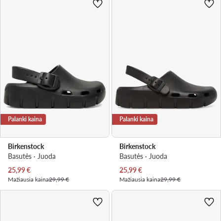
Palanki kaina
Palanki kaina
Birkenstock
Birkenstock
Basutės · Juoda
Basutės · Juoda
Dabartinė kaina
Dabartinė kaina
25,99
€
25,99
€
Mažiausia kaina
29,99 €
Mažiausia kaina
29,99 €