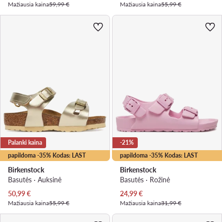
Mažiausia kaina
59,99 €
Mažiausia kaina
55,99 €
Palanki kaina
-21%
papildoma -35% Kodas: LAST
papildoma -35% Kodas: LAST
Birkenstock
Birkenstock
Basutės · Auksinė
Basutės · Rožinė
Dabartinė kaina
Dabartinė kaina
50,99
€
24,99
€
Mažiausia kaina
55,99 €
Mažiausia kaina
31,99 €