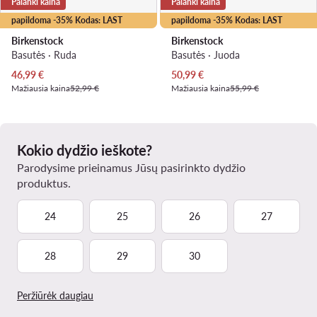
Palanki kaina
Palanki kaina
papildoma -35% Kodas: LAST
papildoma -35% Kodas: LAST
Birkenstock
Birkenstock
Basutės · Ruda
Basutės · Juoda
Dabartinė kaina
Dabartinė kaina
46,99
€
50,99
€
Mažiausia kaina
52,99 €
Mažiausia kaina
55,99 €
Kokio dydžio ieškote?
Parodysime prieinamus Jūsų pasirinkto dydžio
produktus.
24
25
26
27
28
29
30
Peržiūrėk daugiau