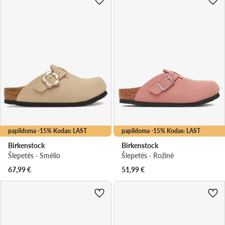
papildoma -15% Kodas: LAST
papildoma -15% Kodas: LAST
Birkenstock
Birkenstock
Šlepetės · Smėlio
Šlepetės · Rožinė
67,99
€
51,99
€