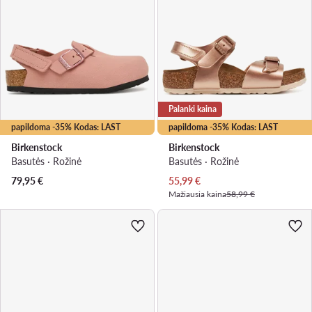
Palanki kaina
papildoma -35% Kodas: LAST
papildoma -35% Kodas: LAST
Birkenstock
Birkenstock
Basutės · Rožinė
Basutės · Rožinė
Dabartinė kaina
79,95
€
55,99
€
Mažiausia kaina
58,99 €