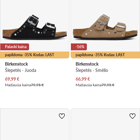
Palanki kaina
-16%
papildoma -35% Kodas: LAST
papildoma -35% Kodas: LAST
Birkenstock
Birkenstock
Šlepetės · Juoda
Šlepetės · Smėlio
Dabartinė kaina
Dabartinė kaina
69,99
€
66,99
€
Mažiausia kaina
79,95 €
Mažiausia kaina
79,95 €