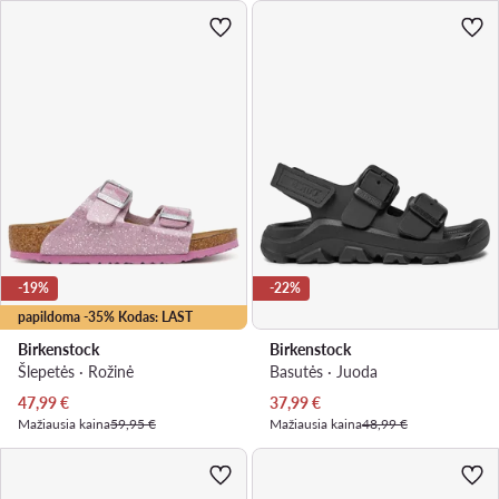
-19%
-22%
papildoma -35% Kodas: LAST
Birkenstock
Birkenstock
Šlepetės · Rožinė
Basutės · Juoda
Dabartinė kaina
Dabartinė kaina
47,99
€
37,99
€
Mažiausia kaina
59,95 €
Mažiausia kaina
48,99 €