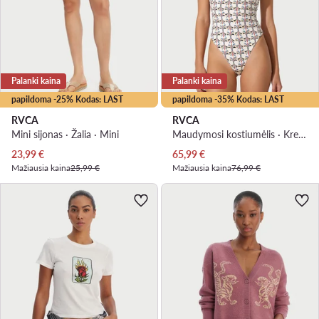
Palanki kaina
Palanki kaina
papildoma -25% Kodas: LAST
papildoma -35% Kodas: LAST
RVCA
RVCA
Mini sijonas · Žalia · Mini
Maudymosi kostiumėlis · Kreminė
Dabartinė kaina
Dabartinė kaina
23,99
€
65,99
€
Mažiausia kaina
25,99 €
Mažiausia kaina
76,99 €