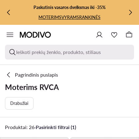
PEREITI PRIE PAGRINDINIO TURINIO
PEREITI Į PAIEŠKĄ
Paskutinis vasaros dvelksmas iki -35%
MOTERIMS
VYRAMS
RANKINĖS
Ieškoti prekių ženklo, produkto, stiliaus
Pagrindinis puslapis
Moterims RVCA
Drabužiai
Produktai: 26
·
Pasirinkti filtrai (1)