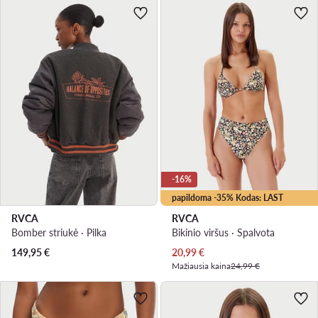
-16%
papildoma -35% Kodas: LAST
RVCA
RVCA
Bomber striukė · Pilka
Bikinio viršus · Spalvota
Dabartinė kaina
149,95
€
20,99
€
Mažiausia kaina
24,99 €