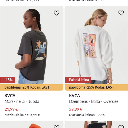
-15%
Palanki kaina
papildoma -25% Kodas: LAST
papildoma -25% Kodas: LAST
RVCA
RVCA
Marškinėliai · Juoda
Džemperis · Balta · Oversize
Dabartinė kaina
Dabartinė kaina
21,99
€
37,99
€
Mažiausia kaina
25,99 €
Mažiausia kaina
41,99 €