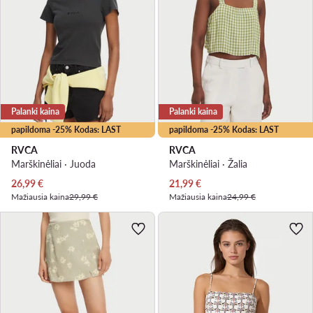
Palanki kaina
Palanki kaina
papildoma -25% Kodas: LAST
papildoma -25% Kodas: LAST
RVCA
RVCA
Marškinėliai · Juoda
Marškinėliai · Žalia
Dabartinė kaina
Dabartinė kaina
26,99
€
21,99
€
Mažiausia kaina
29,99 €
Mažiausia kaina
24,99 €