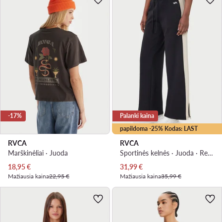
-17%
Palanki kaina
papildoma -25% Kodas: LAST
RVCA
RVCA
Marškinėliai · Juoda
Sportinės kelnės · Juoda · Relaxed Fit
Dabartinė kaina
Dabartinė kaina
18,95
€
31,99
€
Mažiausia kaina
22,95 €
Mažiausia kaina
35,99 €