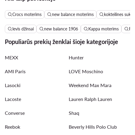
Crocs moterims
new balance moterims
kokteilines sukne
levis džinsai
new balance 1906
Kappa moterims
Ro
Populiarūs prekių ženklai šioje kategorijoje
MEXX
Hunter
AMI Paris
LOVE Moschino
Lasocki
Weekend Max Mara
Lacoste
Lauren Ralph Lauren
Converse
Shaq
Reebok
Beverly Hills Polo Club