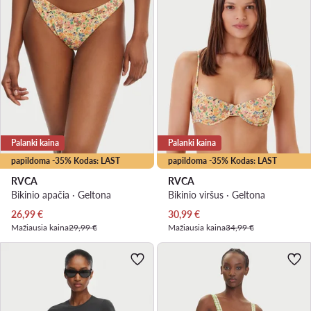
Palanki kaina
Palanki kaina
papildoma -35% Kodas: LAST
papildoma -35% Kodas: LAST
RVCA
RVCA
Bikinio apačia · Geltona
Bikinio viršus · Geltona
Dabartinė kaina
Dabartinė kaina
26,99
€
30,99
€
Mažiausia kaina
29,99 €
Mažiausia kaina
34,99 €