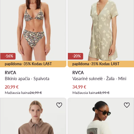
-16%
-20%
papildoma -35% Kodas: LAST
papildoma -35% Kodas: LAST
RVCA
RVCA
Bikinio apačia · Spalvota
Vasarinė suknelė · Žalia · Mini
Dabartinė kaina
Dabartinė kaina
20,99
€
34,99
€
Mažiausia kaina
24,99 €
Mažiausia kaina
43,99 €