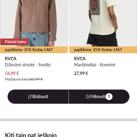
Palanki kaina
papildoma -25% Kodas: LAST
papildoma -25% Kodas: LAST
RVCA
RVCA
Džinsinė striukė · Smėlio
Marškinėliai · Kreminė
Dabartinė kaina
56,99
€
27,99
€
Mažiausia kaina
62,99 €
Rūšiuoti
Filtruoti
1
Kiti taip pat ieškojo