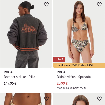
-16%
papildoma -35% Kodas: LAST
RVCA
RVCA
Bomber striukė · Pilka
Bikinio viršus · Spalvota
Dabartinė kaina
149,95
€
20,99
€
Mažiausia kaina
24,99 €