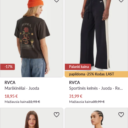
-17%
Palanki kaina
papildoma -25% Kodas: LAST
RVCA
RVCA
Marškinėliai · Juoda
Sportinės kelnės · Juoda · Relaxed Fit
Dabartinė kaina
Dabartinė kaina
18,95
€
31,99
€
Mažiausia kaina
22,95 €
Mažiausia kaina
35,99 €