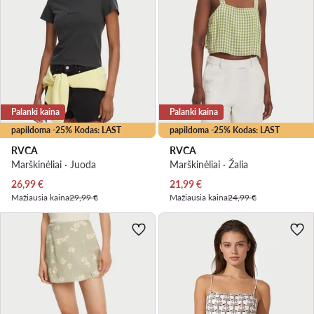
Palanki kaina
Palanki kaina
papildoma -25% Kodas: LAST
papildoma -25% Kodas: LAST
RVCA
RVCA
Marškinėliai · Juoda
Marškinėliai · Žalia
Dabartinė kaina
Dabartinė kaina
26,99
€
21,99
€
Mažiausia kaina
29,99 €
Mažiausia kaina
24,99 €