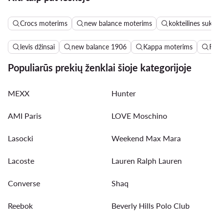
Crocs moterims
new balance moterims
kokteilines sukne
levis džinsai
new balance 1906
Kappa moterims
Ro
Populiarūs prekių ženklai šioje kategorijoje
MEXX
Hunter
AMI Paris
LOVE Moschino
Lasocki
Weekend Max Mara
Lacoste
Lauren Ralph Lauren
Converse
Shaq
Reebok
Beverly Hills Polo Club