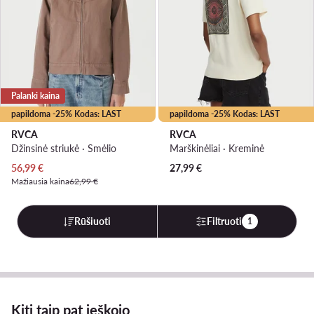
Palanki kaina
papildoma -25% Kodas: LAST
papildoma -25% Kodas: LAST
RVCA
RVCA
Džinsinė striukė · Smėlio
Marškinėliai · Kreminė
Dabartinė kaina
56,99
€
27,99
€
Mažiausia kaina
62,99 €
Rūšiuoti
Filtruoti
1
Kiti taip pat ieškojo