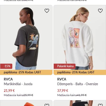
-15%
Palanki kaina
papildoma -25% Kodas: LAST
papildoma -25% Kodas: LAST
RVCA
RVCA
Marškinėliai · Juoda
Džemperis · Balta · Oversize
Dabartinė kaina
Dabartinė kaina
21,99
€
37,99
€
Mažiausia kaina
25,99 €
Mažiausia kaina
41,99 €