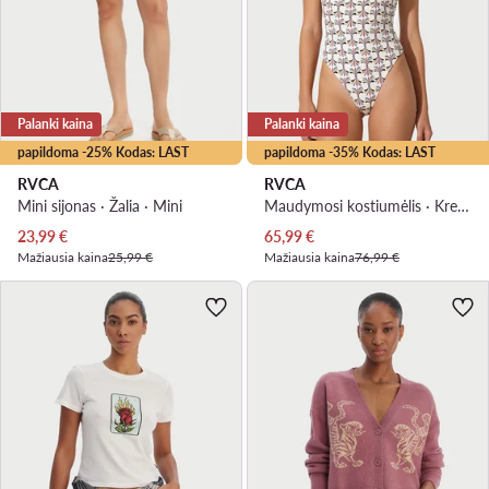
Palanki kaina
Palanki kaina
papildoma -25% Kodas: LAST
papildoma -35% Kodas: LAST
RVCA
RVCA
Mini sijonas · Žalia · Mini
Maudymosi kostiumėlis · Kreminė
Dabartinė kaina
Dabartinė kaina
23,99
€
65,99
€
Mažiausia kaina
25,99 €
Mažiausia kaina
76,99 €