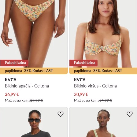
Palanki kaina
Palanki kaina
papildoma -35% Kodas: LAST
papildoma -35% Kodas: LAST
RVCA
RVCA
Bikinio apačia · Geltona
Bikinio viršus · Geltona
Dabartinė kaina
Dabartinė kaina
26,99
€
30,99
€
Mažiausia kaina
29,99 €
Mažiausia kaina
34,99 €