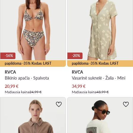
-16%
-20%
papildoma -35% Kodas: LAST
papildoma -35% Kodas: LAST
RVCA
RVCA
Bikinio apačia · Spalvota
Vasarinė suknelė · Žalia · Mini
Dabartinė kaina
Dabartinė kaina
20,99
€
34,99
€
Mažiausia kaina
24,99 €
Mažiausia kaina
43,99 €