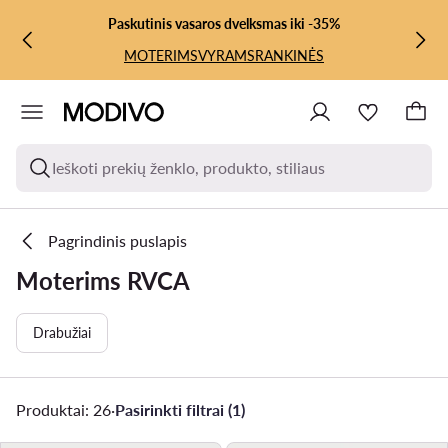
PEREITI PRIE PAGRINDINIO TURINIO
PEREITI Į PAIEŠKĄ
Paskutinis vasaros dvelksmas iki -35%
MOTERIMS
VYRAMS
RANKINĖS
Ieškoti prekių ženklo, produkto, stiliaus
Pagrindinis puslapis
Moterims RVCA
Drabužiai
Produktai: 26
·
Pasirinkti filtrai (1)