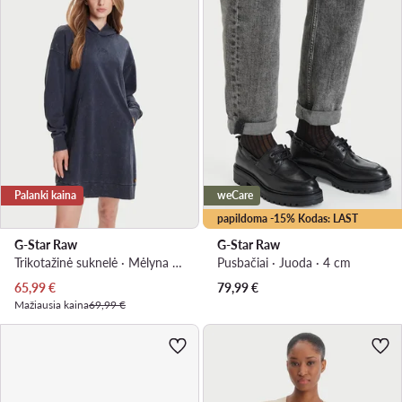
Palanki kaina
weCare
papildoma -15% Kodas: LAST
G-Star Raw
G-Star Raw
Trikotažinė suknelė · Mėlyna · Mini
Pusbačiai · Juoda · 4 cm
Dabartinė kaina
65,99
€
79,99
€
Mažiausia kaina
69,99 €