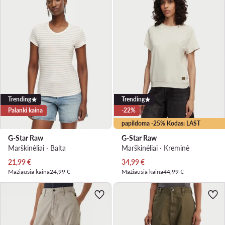
Trending
Trending
Palanki kaina
-22%
papildoma -25% Kodas: LAST
G-Star Raw
G-Star Raw
Marškinėliai · Balta
Marškinėliai · Kreminė
Dabartinė kaina
Dabartinė kaina
21,99
€
34,99
€
Mažiausia kaina
24,99 €
Mažiausia kaina
44,99 €