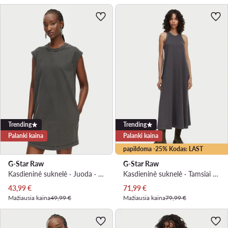
Trending
Trending
Palanki kaina
Palanki kaina
papildoma -25% Kodas: LAST
G-Star Raw
G-Star Raw
Kasdieninė suknelė · Juoda · Mini
Kasdieninė suknelė · Tamsiai pilka · Maksi
Dabartinė kaina
Dabartinė kaina
43,99
€
71,99
€
Mažiausia kaina
49,99 €
Mažiausia kaina
79,99 €