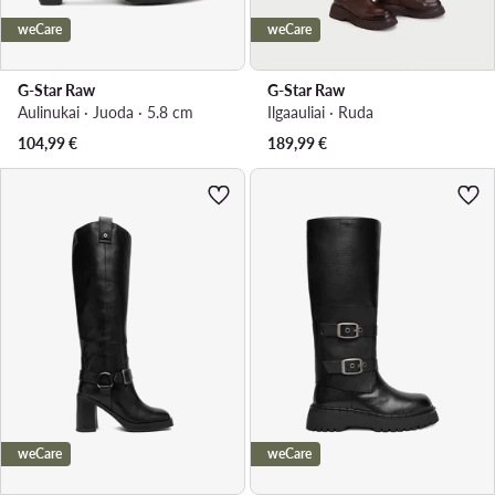
weCare
weCare
G-Star Raw
G-Star Raw
Aulinukai · Juoda · 5.8 cm
Ilgaauliai · Ruda
104,99
€
189,99
€
weCare
weCare