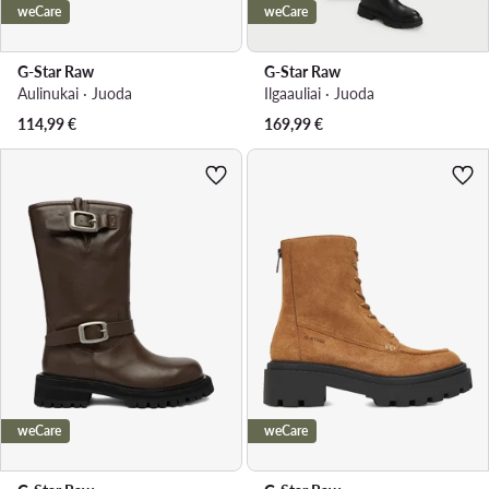
weCare
weCare
G-Star Raw
G-Star Raw
Aulinukai · Juoda
Ilgaauliai · Juoda
114,99
€
169,99
€
weCare
weCare