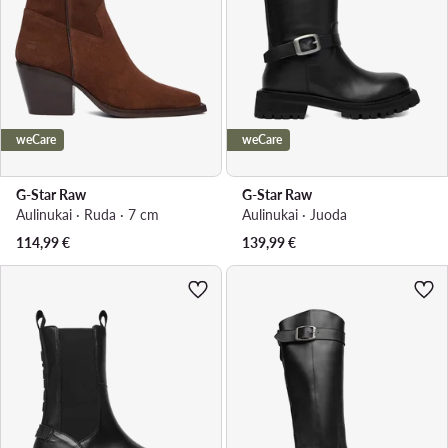
weCare
weCare
G-Star Raw
G-Star Raw
Aulinukai · Ruda · 7 cm
Aulinukai · Juoda
114,99
€
139,99
€