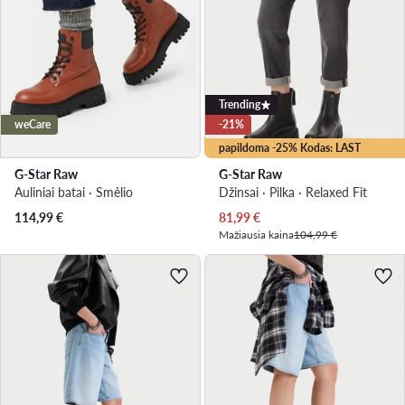
Trending
weCare
-21%
papildoma -25% Kodas: LAST
G-Star Raw
G-Star Raw
Auliniai batai · Smėlio
Džinsai · Pilka · Relaxed Fit
Dabartinė kaina
114,99
€
81,99
€
Mažiausia kaina
104,99 €