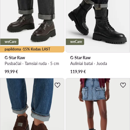
weCare
weCare
papildoma -15% Kodas: LAST
G-Star Raw
G-Star Raw
Pusbačiai · Tamsiai ruda · 5 cm
Auliniai batai · Juoda
99,99
€
119,99
€