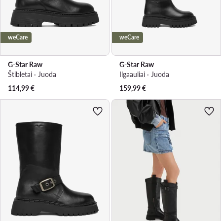
weCare
weCare
G-Star Raw
G-Star Raw
Štibletai · Juoda
Ilgaauliai · Juoda
114,99
€
159,99
€