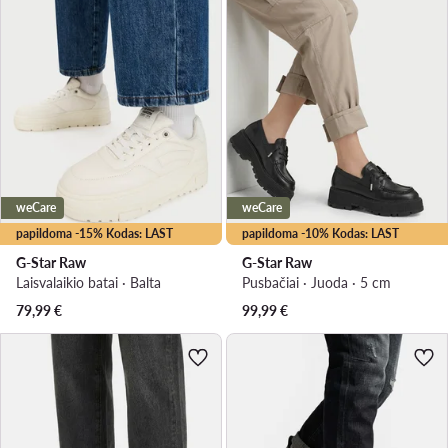
weCare
weCare
papildoma -15% Kodas: LAST
papildoma -10% Kodas: LAST
G-Star Raw
G-Star Raw
Laisvalaikio batai · Balta
Pusbačiai · Juoda · 5 cm
79,99
€
99,99
€