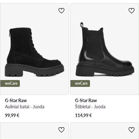
weCare
weCare
G-Star Raw
G-Star Raw
Auliniai batai · Juoda
Štibletai · Juoda
99,99
€
114,99
€