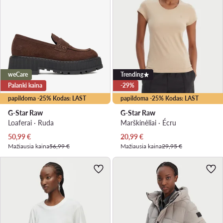
weCare
Trending
Palanki kaina
-29%
papildoma -25% Kodas: LAST
papildoma -25% Kodas: LAST
G-Star Raw
G-Star Raw
Loaferai · Ruda
Marškinėliai · Écru
Dabartinė kaina
Dabartinė kaina
50,99
€
20,99
€
Mažiausia kaina
56,99 €
Mažiausia kaina
29,95 €