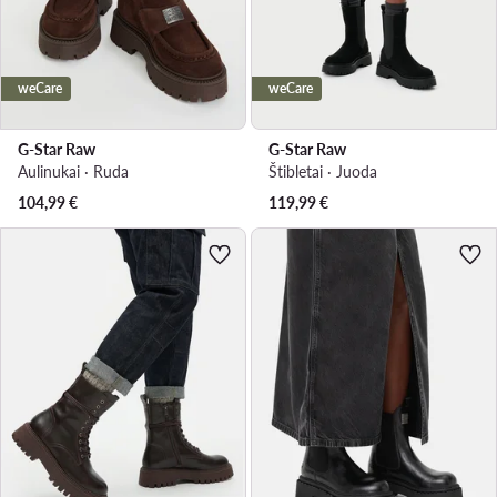
weCare
weCare
G-Star Raw
G-Star Raw
Aulinukai · Ruda
Štibletai · Juoda
104,99
€
119,99
€