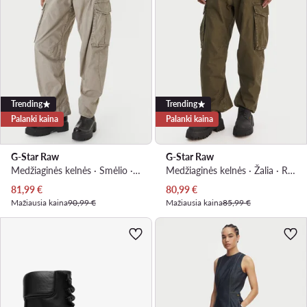
Trending
Trending
Palanki kaina
Palanki kaina
G-Star Raw
G-Star Raw
Medžiaginės kelnės · Smėlio · Relaxed Fit
Medžiaginės kelnės · Žalia · Relaxed Fit
Dabartinė kaina
Dabartinė kaina
81,99
€
80,99
€
Mažiausia kaina
90,99 €
Mažiausia kaina
85,99 €