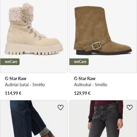
weCare
weCare
G-Star Raw
G-Star Raw
Auliniai batai · Smėlio
Aulinukai · Smėlio
114,99
€
129,99
€