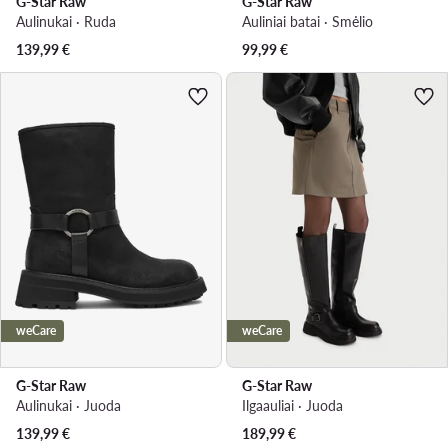
G-Star Raw
G-Star Raw
Aulinukai · Ruda
Auliniai batai · Smėlio
139,99
€
99,99
€
weCare
weCare
G-Star Raw
G-Star Raw
Aulinukai · Juoda
Ilgaauliai · Juoda
139,99
€
189,99
€