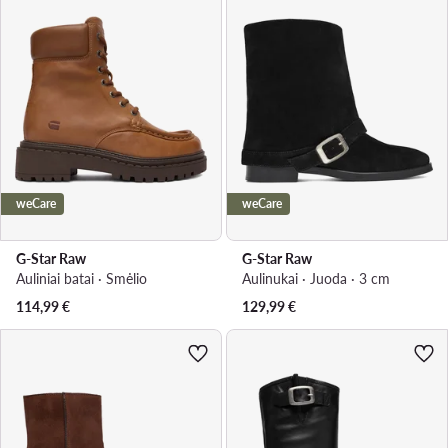
weCare
weCare
G-Star Raw
G-Star Raw
Auliniai batai · Smėlio
Aulinukai · Juoda · 3 cm
114,99
€
129,99
€