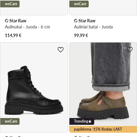
weCare
weCare
G-Star Raw
G-Star Raw
Aulinukai · Juoda · 6 cm
Auliniai batai · Juoda
114,99
€
99,99
€
weCare
Trending
papildoma -15% Kodas: LAST