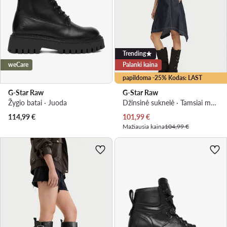
Trending
weCare
Palanki kaina
papildoma -25% Kodas: LAST
G-Star Raw
G-Star Raw
Žygio batai · Juoda
Džinsinė suknelė · Tamsiai mėlyna · Midi
Dabartinė kaina
114,99
€
101,99
€
Mažiausia kaina
104,99 €