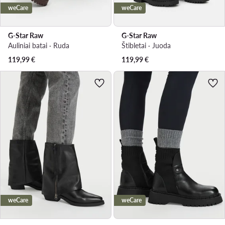
weCare
weCare
G-Star Raw
G-Star Raw
Auliniai batai · Ruda
Štibletai · Juoda
119,99
€
119,99
€
weCare
weCare