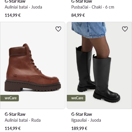
G-Star Raw
G-Star Raw
Auliniai batai · Juoda
Pusbačiai · Chaki · 6 cm
114,99
€
84,99
€
weCare
weCare
G-Star Raw
G-Star Raw
Auliniai batai · Ruda
Ilgaauliai · Juoda
114,99
€
189,99
€