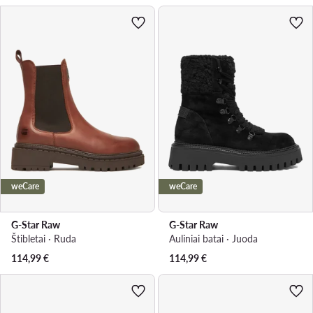
weCare
weCare
G-Star Raw
G-Star Raw
Štibletai · Ruda
Auliniai batai · Juoda
114,99
€
114,99
€