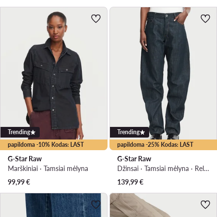
Trending
Trending
papildoma -10% Kodas: LAST
papildoma -25% Kodas: LAST
G-Star Raw
G-Star Raw
Marškiniai · Tamsiai mėlyna
Džinsai · Tamsiai mėlyna · Relaxed Fit
99,99
€
139,99
€