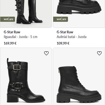
weCare
weCare
G-Star Raw
G-Star Raw
Ilgaauliai · Juoda · 5 cm
Auliniai batai · Juoda
169,99
€
109,99
€