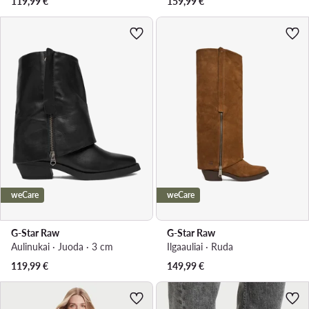
119,99
€
159,99
€
weCare
weCare
G-Star Raw
G-Star Raw
Aulinukai · Juoda · 3 cm
Ilgaauliai · Ruda
119,99
€
149,99
€