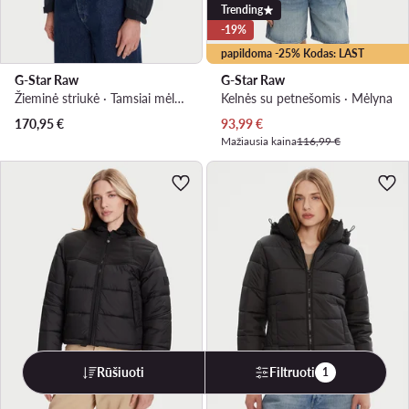
Trending
-19%
papildoma -25% Kodas: LAST
G-Star Raw
G-Star Raw
Žieminė striukė · Tamsiai mėlyna
Kelnės su petnešomis · Mėlyna
Dabartinė kaina
170,95
€
93,99
€
Mažiausia kaina
116,99 €
Rūšiuoti
Filtruoti
1