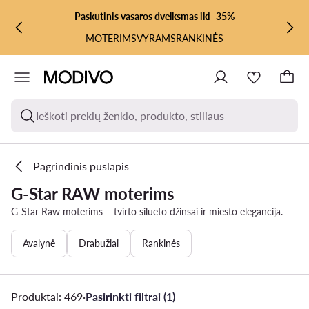
PEREITI PRIE PAGRINDINIO TURINIO
PEREITI Į PAIEŠKĄ
Paskutinis vasaros dvelksmas iki -35%
MOTERIMS
VYRAMS
RANKINĖS
Ieškoti prekių ženklo, produkto, stiliaus
Pagrindinis puslapis
G-Star RAW moterims
G-Star Raw moterims – tvirto silueto džinsai ir miesto elegancija.
Avalynė
Drabužiai
Rankinės
Produktai: 469
·
Pasirinkti filtrai (1)