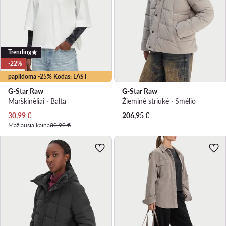
Trending
-22%
papildoma -25% Kodas: LAST
G-Star Raw
G-Star Raw
Marškinėliai · Balta
Žieminė striukė · Smėlio
Dabartinė kaina
30,99
€
206,95
€
Mažiausia kaina
39,99 €