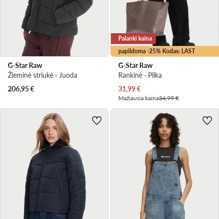
Palanki kaina
papildoma -25% Kodas: LAST
G-Star Raw
G-Star Raw
Žieminė striukė · Juoda
Rankinė · Pilka
Dabartinė kaina
206,95
€
31,99
€
Mažiausia kaina
34,99 €