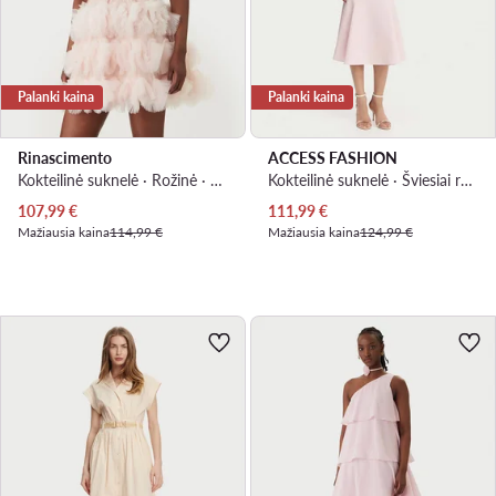
Palanki kaina
Palanki kaina
Rinascimento
ACCESS FASHION
Kokteilinė suknelė · Rožinė · Mini
Kokteilinė suknelė · Šviesiai rožinė · Midi
Dabartinė kaina
Dabartinė kaina
107,99
€
111,99
€
Mažiausia kaina
114,99 €
Mažiausia kaina
124,99 €