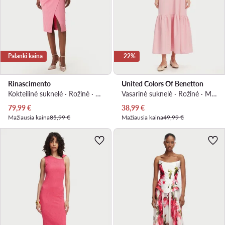
Palanki kaina
-22%
Rinascimento
United Colors Of Benetton
Kokteilinė suknelė · Rožinė · Midi
Vasarinė suknelė · Rožinė · Maksi
Dabartinė kaina
Dabartinė kaina
79,99
€
38,99
€
Mažiausia kaina
85,99 €
Mažiausia kaina
49,99 €