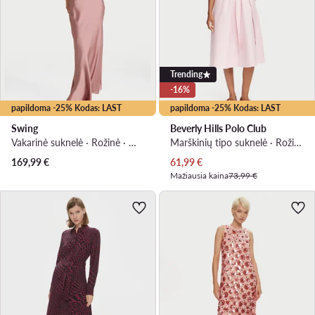
Trending
-16%
papildoma -25% Kodas: LAST
papildoma -25% Kodas: LAST
Swing
Beverly Hills Polo Club
Vakarinė suknelė · Rožinė · Maksi, Asimetriškas
Marškinių tipo suknelė · Rožinė · Midi
Dabartinė kaina
169,99
€
61,99
€
Mažiausia kaina
73,99 €