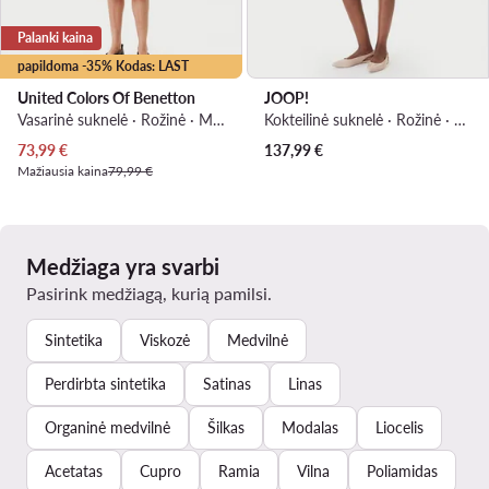
Palanki kaina
papildoma -35% Kodas: LAST
United Colors Of Benetton
JOOP!
Vasarinė suknelė · Rožinė · Midi
Kokteilinė suknelė · Rožinė · Mini
Dabartinė kaina
73,99
€
137,99
€
Mažiausia kaina
79,99 €
Medžiaga yra svarbi
Pasirink medžiagą, kurią pamilsi.
Sintetika
Viskozė
Medvilnė
Perdirbta sintetika
Satinas
Linas
Organinė medvilnė
Šilkas
Modalas
Liocelis
Acetatas
Cupro
Ramia
Vilna
Poliamidas