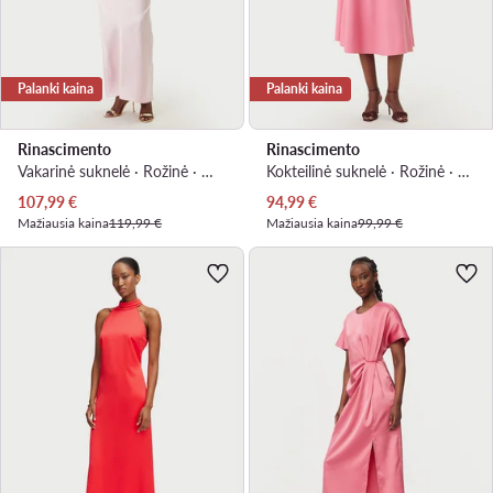
Palanki kaina
Palanki kaina
Rinascimento
Rinascimento
Vakarinė suknelė · Rožinė · Maksi, Asimetriškas
Kokteilinė suknelė · Rožinė · Midi
Dabartinė kaina
Dabartinė kaina
107,99
€
94,99
€
Mažiausia kaina
119,99 €
Mažiausia kaina
99,99 €