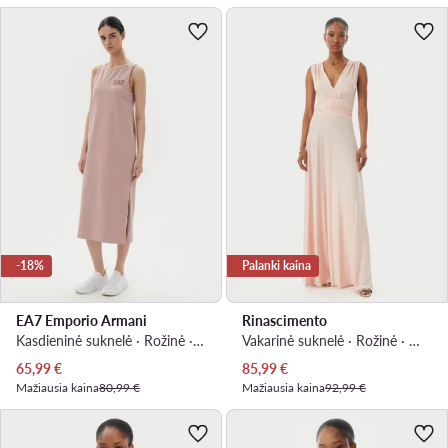
-18%
Palanki kaina
EA7 Emporio Armani
Rinascimento
Kasdieninė suknelė · Rožinė · Midi
Vakarinė suknelė · Rožinė · Maksi, Asimetriškas
Dabartinė kaina
Dabartinė kaina
65,99
€
85,99
€
Mažiausia kaina
80,99 €
Mažiausia kaina
92,99 €