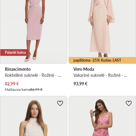
Palanki kaina
papildoma -25% Kodas: LAST
Rinascimento
Vero Moda
Kokteilinė suknelė · Rožinė · Midi
Vakarinė suknelė · Rožinė · Maksi, Asimetriškas
Dabartinė kaina
82,99
€
93,99
€
Mažiausia kaina
86,99 €