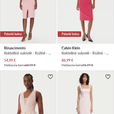
Palanki kaina
Palanki kaina
Rinascimento
Calvin Klein
Kokteilinė suknelė · Rožinė · Midi
Kokteilinė suknelė · Rožinė · Midi
Dabartinė kaina
Dabartinė kaina
54,99
€
86,99
€
Mažiausia kaina
60,99 €
Mažiausia kaina
96,99 €