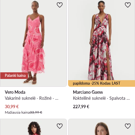
Palanki kaina
papildoma -25% Kodas: LAST
Vero Moda
Marciano Guess
Vakarinė suknelė · Rožinė · Maksi, Asimetriškas
Kokteilinė suknelė · Spalvota · Maksi
Dabartinė kaina
30,99
€
227,99
€
Mažiausia kaina
33,99 €