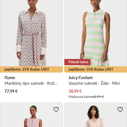
Palanki kaina
papildoma -25% Kodas: LAST
papildoma -35% Kodas: LAST
Guess
Juicy Couture
Marškinių tipo suknelė · Rožinė · Mini
Vasarinė suknelė · Žalia · Mini
Dabartinė kaina
77,99
€
38,99
€
Mažiausia kaina
42,99 €