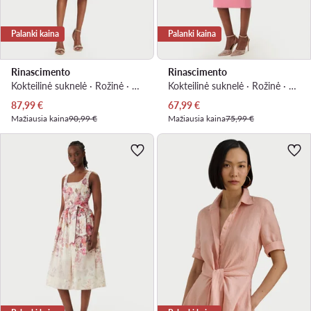
Palanki kaina
Palanki kaina
Rinascimento
Rinascimento
Kokteilinė suknelė · Rožinė · Midi
Kokteilinė suknelė · Rožinė · Midi
Dabartinė kaina
Dabartinė kaina
87,99
€
67,99
€
Mažiausia kaina
90,99 €
Mažiausia kaina
75,99 €