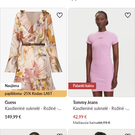
Naujiena
Palanki kaina
papildoma -25% Kodas: LAST
Guess
Tommy Jeans
Kasdieninė suknelė · Rožinė · Mini
Kasdieninė suknelė · Rožinė · Mini
Dabartinė kaina
149,99
€
42,99
€
Mažiausia kaina
46,95 €