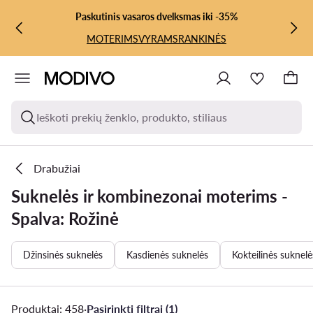
PEREITI PRIE PAGRINDINIO TURINIO
PEREITI Į PAIEŠKĄ
Paskutinis vasaros dvelksmas iki -35%
MOTERIMS
VYRAMS
RANKINĖS
Ieškoti prekių ženklo, produkto, stiliaus
Drabužiai
Suknelės ir kombinezonai moterims -
Spalva: Rožinė
Džinsinės suknelės
Kasdienės suknelės
Kokteilinės suknelė
Produktai: 458
·
Pasirinkti filtrai (1)