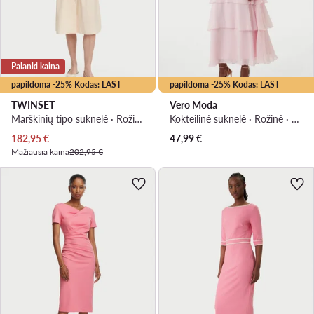
Palanki kaina
papildoma -25% Kodas: LAST
papildoma -25% Kodas: LAST
TWINSET
Vero Moda
Marškinių tipo suknelė · Rožinė · Midi
Kokteilinė suknelė · Rožinė · Midi
Dabartinė kaina
182,95
€
47,99
€
Mažiausia kaina
202,95 €