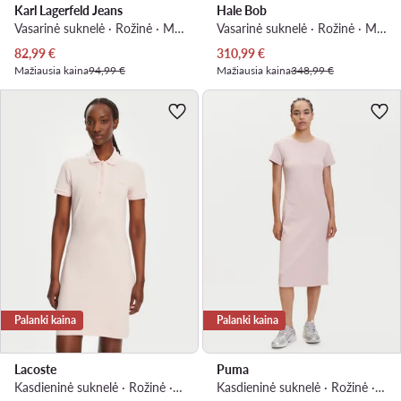
Karl Lagerfeld Jeans
Hale Bob
Vasarinė suknelė · Rožinė · Maksi
Vasarinė suknelė · Rožinė · Maksi
Dabartinė kaina
Dabartinė kaina
82,99
€
310,99
€
Mažiausia kaina
94,99 €
Mažiausia kaina
348,99 €
Palanki kaina
Palanki kaina
Lacoste
Puma
Kasdieninė suknelė · Rožinė · Mini
Kasdieninė suknelė · Rožinė · Midi