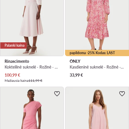
Palanki kaina
papildoma -25% Kodas: LAST
Rinascimento
ONLY
Kokteilinė suknelė · Rožinė · Midi
Kasdieninė suknelė · Rožinė · Midi
Dabartinė kaina
100,99
€
33,99
€
Mažiausia kaina
111,99 €