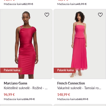
Mažiausia kaina
82,99 €
Mažiausia kaina
45,99 €
Palanki kaina
Palanki kaina
Marciano Guess
French Connection
Kokteilinė suknelė · Rožinė · Mini
Vakarinė suknelė · Tamsiai rožinė · Maksi, Asimetriškas
Dabartinė kaina
Dabartinė kaina
96,99
€
148,99
€
Mažiausia kaina
106,99 €
Mažiausia kaina
160,99 €