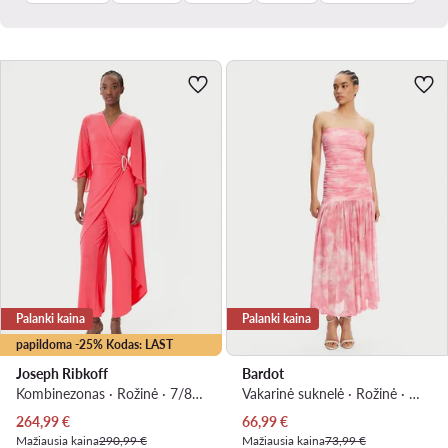
Palanki kaina
Palanki kaina
papildoma -25% Kodas: LAST
Joseph Ribkoff
Bardot
Kombinezonas · Rožinė · 7/8 ilgio
Vakarinė suknelė · Rožinė · Maksi, Asimetriškas
Dabartinė kaina
Dabartinė kaina
264,99
€
66,99
€
Mažiausia kaina
290,99 €
Mažiausia kaina
73,99 €