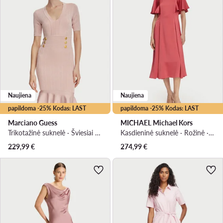
Naujiena
Naujiena
papildoma -25% Kodas: LAST
papildoma -25% Kodas: LAST
Marciano Guess
MICHAEL Michael Kors
Trikotažinė suknelė · Šviesiai rožinė · Midi
Kasdieninė suknelė · Rožinė · Midi
229,99
€
274,99
€