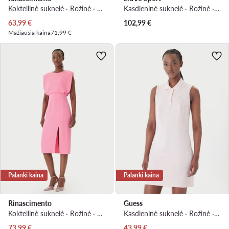
Kokteilinė suknelė · Rožinė · Mini
Kasdieninė suknelė · Rožinė · Mini
Dabartinė kaina
63,99
€
102,99
€
Mažiausia kaina
71,99 €
Palanki kaina
Palanki kaina
Rinascimento
Guess
Kokteilinė suknelė · Rožinė · Midi
Kasdieninė suknelė · Rožinė · Mini
Dabartinė kaina
Dabartinė kaina
73,99
€
43,99
€