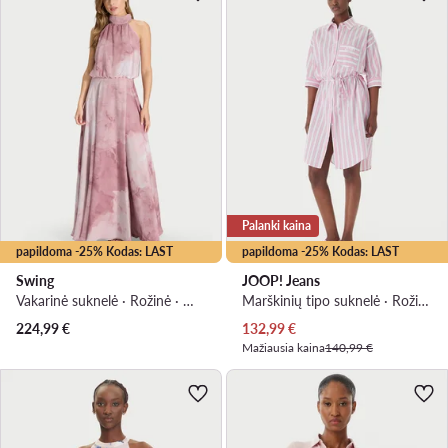
Palanki kaina
papildoma -25% Kodas: LAST
papildoma -25% Kodas: LAST
Swing
JOOP! Jeans
Vakarinė suknelė · Rožinė · Maksi, Asimetriškas
Marškinių tipo suknelė · Rožinė · Mini
Dabartinė kaina
224,99
€
132,99
€
Mažiausia kaina
140,99 €