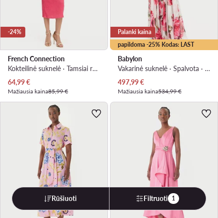
-24%
Palanki kaina
papildoma -25% Kodas: LAST
French Connection
Babylon
Kokteilinė suknelė · Tamsiai rožinė · Midi
Vakarinė suknelė · Spalvota · Maksi
Dabartinė kaina
Dabartinė kaina
64,99
€
497,99
€
Mažiausia kaina
85,99 €
Mažiausia kaina
534,99 €
Rūšiuoti
Filtruoti
1