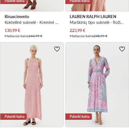
Palanki kaina
Palanki kaina
Rinascimento
LAUREN RALPH LAUREN
Kokteilinė suknelė · Kreminė · Midi
Marškinių tipo suknelė · Rožinė · Midi
Dabartinė kaina
Dabartinė kaina
130,99
€
223,99
€
Mažiausia kaina
144,99 €
Mažiausia kaina
248,99 €
Palanki kaina
Palanki kaina