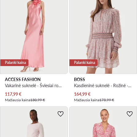
Palanki kaina
Palanki kaina
ACCESS FASHION
BOSS
Vakarinė suknelė · Šviesiai rožinė · Maksi, Asimetriškas
Kasdieninė suknelė · Rožinė · Mini
Dabartinė kaina
Dabartinė kaina
117,99
€
164,99
€
Mažiausia kaina
130,99 €
Mažiausia kaina
173,99 €