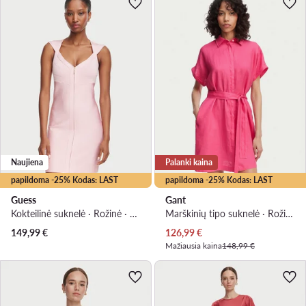
Naujiena
Palanki kaina
papildoma -25% Kodas: LAST
papildoma -25% Kodas: LAST
Guess
Gant
Kokteilinė suknelė · Rožinė · Mini
Marškinių tipo suknelė · Rožinė · Mini
Dabartinė kaina
149,99
€
126,99
€
Mažiausia kaina
148,99 €