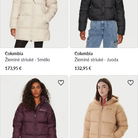
Columbia
Columbia
Žieminė striukė · Smėlio
Žieminė striukė · Juoda
173,95
€
132,95
€