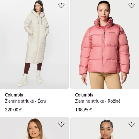
Columbia
Columbia
Žieminė striukė · Écru
Žieminė striukė · Rožinė
220,00
€
138,95
€