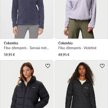
Columbia
Columbia
Fliso džemperis · Tamsiai mėlyna · Regular Fit
Fliso džemperis · Violetinė
59,95
€
69,95
€