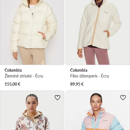
Columbia
Columbia
Žieminė striukė · Écru
Fliso džemperis · Écru
155,00
€
89,95
€