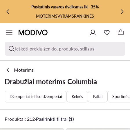
PEREITI PRIE PAGRINDINIO TURINIO
PEREITI Į PAIEŠKĄ
Paskutinis vasaros dvelksmas iki -35%
MOTERIMS
VYRAMS
RANKINĖS
Ieškoti prekių ženklo, produkto, stiliaus
Moterims
Drabužiai moterims Columbia
Džemperiai ir fliso džemperiai
Kelnės
Paltai
Sportinė 
Produktai: 212
·
Pasirinkti filtrai (1)