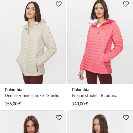
Columbia
Columbia
Demisezoninė striukė · Smėlio
Pūkinė striukė · Raudona
155,00
€
143,00
€