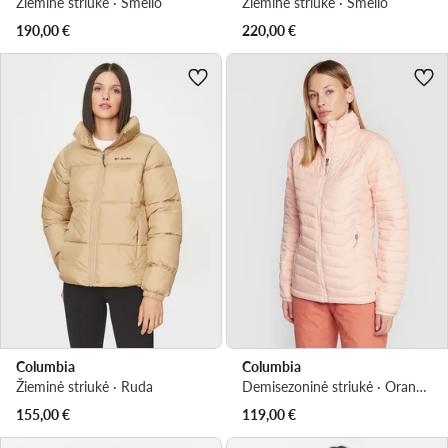
Žieminė striukė · Smėlio
Žieminė striukė · Smėlio
190,00
€
220,00
€
Columbia
Columbia
Žieminė striukė · Ruda
Demisezoninė striukė · Oranžinė
155,00
€
119,00
€