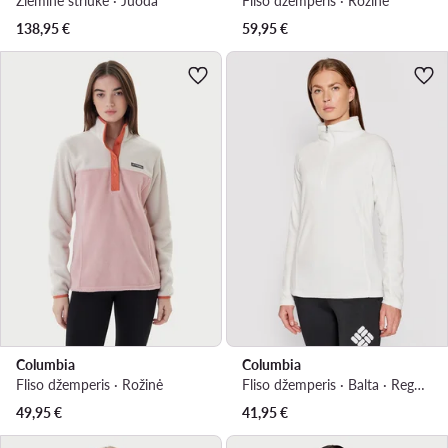
Žieminė striukė · Juoda
Fliso džemperis · Rožinė
138,95
€
59,95
€
Columbia
Columbia
Fliso džemperis · Rožinė
Fliso džemperis · Balta · Regular Fit
49,95
€
41,95
€