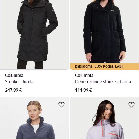
papildoma -10% Kodas: LAST
Columbia
Columbia
Striukė · Juoda
Demisezoninė striukė · Juoda
247,99
€
111,99
€