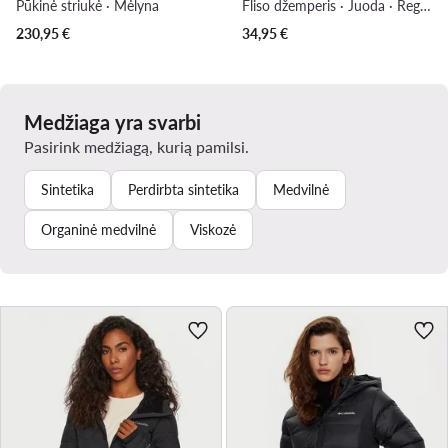
Pūkinė striukė · Mėlyna
Fliso džemperis · Juoda · Regular Fit
230,95
€
34,95
€
Medžiaga yra svarbi
Pasirink medžiagą, kurią pamilsi.
Sintetika
Perdirbta sintetika
Medvilnė
Organinė medvilnė
Viskozė