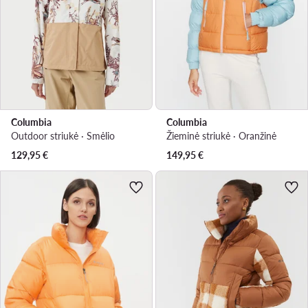
Columbia
Columbia
Outdoor striukė · Smėlio
Žieminė striukė · Oranžinė
129,95
€
149,95
€