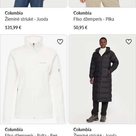
Columbia
Columbia
Žieminė striukė · Juoda
Fliso džemperis · Pilka
131,99
€
50,95
€
Columbia
Columbia
Fliso džemperis · Balta · Regular Fit
Žieminė striukė · Juoda