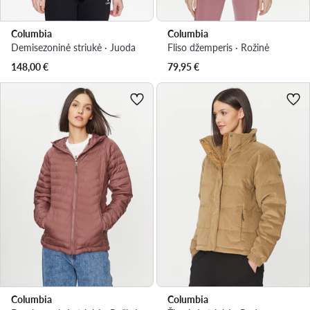
Columbia
Columbia
Demisezoninė striukė · Juoda
Fliso džemperis · Rožinė
148,00
€
79,95
€
Columbia
Columbia