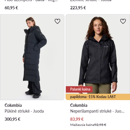
60,95
€
223,95
€
Palanki kaina
papildoma -15% Kodas: LAST
Columbia
Columbia
Pūkinė striukė · Juoda
Neperšlampanti striukė · Juoda
Dabartinė kaina
300,95
€
83,99
€
Mažiausia kaina
92,95 €