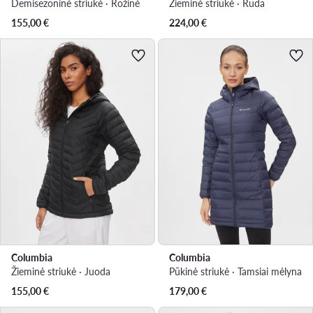
Demisezoninė striukė · Rožinė
Žieminė striukė · Ruda
155,00
€
224,00
€
Columbia
Columbia
Žieminė striukė · Juoda
Pūkinė striukė · Tamsiai mėlyna
155,00
€
179,00
€