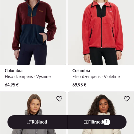
Columbia
Columbia
Fliso džemperis · Vyšninė
Fliso džemperis · Violetinė
64,95
€
69,95
€
Rūšiuoti
Filtruoti
1