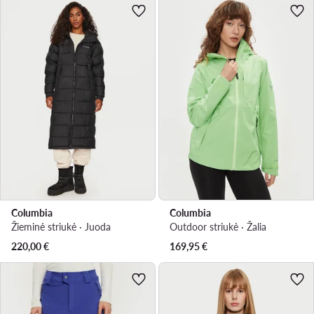
Columbia
Columbia
Žieminė striukė · Juoda
Outdoor striukė · Žalia
220,00
€
169,95
€