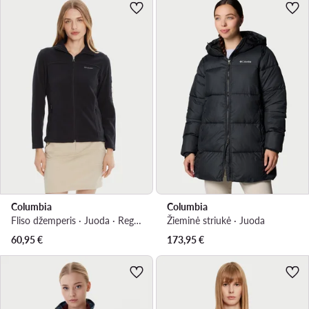
Columbia
Columbia
Fliso džemperis · Juoda · Regular Fit
Žieminė striukė · Juoda
60,95
€
173,95
€