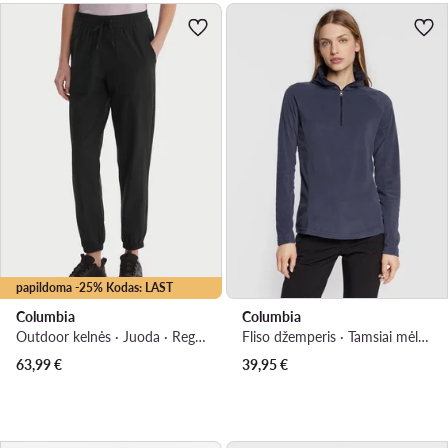
papildoma -25% Kodas: LAST
Columbia
Columbia
Outdoor kelnės · Juoda · Regular Fit
Fliso džemperis · Tamsiai mėlyna · Regular Fit
63,99
€
39,95
€