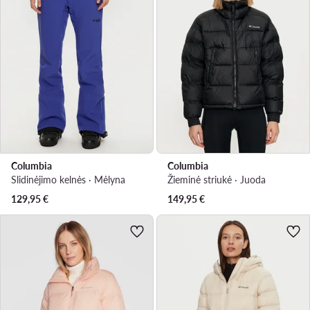
Columbia
Columbia
Slidinėjimo kelnės · Mėlyna
Žieminė striukė · Juoda
129,95
€
149,95
€