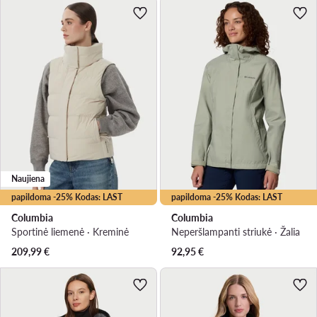
Naujiena
papildoma -25% Kodas: LAST
papildoma -25% Kodas: LAST
Columbia
Columbia
Sportinė liemenė · Kreminė
Neperšlampanti striukė · Žalia
209,99
€
92,95
€