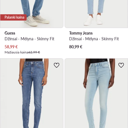
Palanki kaina
Guess
Tommy Jeans
Džinsai · Mėlyna · Skinny Fit
Džinsai · Mėlyna · Skinny Fit
Dabartinė kaina
58,99
€
80,99
€
Mažiausia kaina
62,99 €