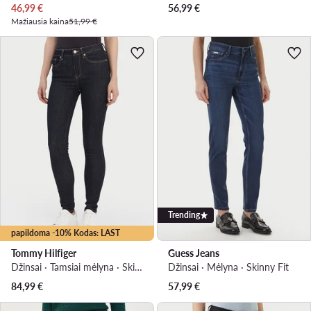
Dabartinė kaina
46,99
€
56,99
€
Mažiausia kaina
51,99 €
Trending
papildoma -10% Kodas: LAST
Tommy Hilfiger
Guess Jeans
Džinsai · Tamsiai mėlyna · Skinny Fit
Džinsai · Mėlyna · Skinny Fit
84,99
€
57,99
€