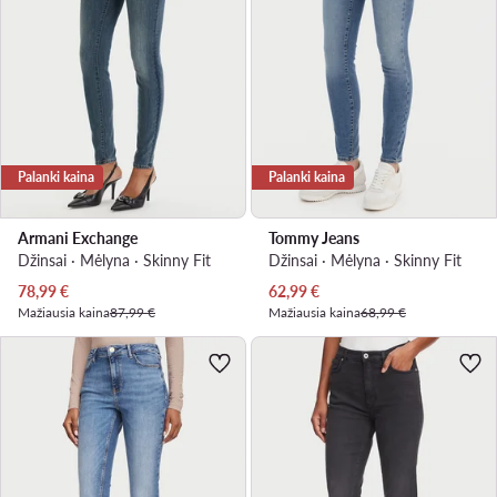
Palanki kaina
Palanki kaina
Armani Exchange
Tommy Jeans
Džinsai · Mėlyna · Skinny Fit
Džinsai · Mėlyna · Skinny Fit
Dabartinė kaina
Dabartinė kaina
78,99
€
62,99
€
Mažiausia kaina
87,99 €
Mažiausia kaina
68,99 €