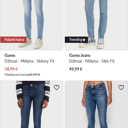
Palanki kaina
Trending
Guess
Guess Jeans
Džinsai · Mėlyna · Skinny Fit
Džinsai · Mėlyna · Slim Fit
Dabartinė kaina
58,99
€
49,99
€
Mažiausia kaina
62,99 €