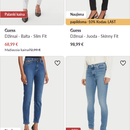
Palanki kaina
Naujiena
papildoma -10% Kodas: LAST
Guess
Guess
Džinsai · Balta · Slim Fit
Džinsai · Juoda · Skinny Fit
Dabartinė kaina
68,99
€
98,99
€
Mažiausia kaina
72,99 €