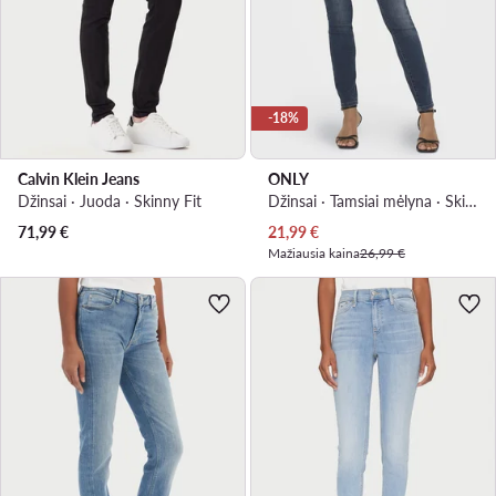
-18%
Calvin Klein Jeans
ONLY
Džinsai · Juoda · Skinny Fit
Džinsai · Tamsiai mėlyna · Skinny Fit
Dabartinė kaina
71,99
€
21,99
€
Mažiausia kaina
26,99 €