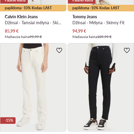
Palanki kaina
Palanki kaina
papildoma -10% Kodas: LAST
papildoma -10% Kodas: LAST
Calvin Klein Jeans
Tommy Jeans
Džinsai · Tamsiai mėlyna · Skinny Fit
Džinsai · Mėlyna · Skinny Fit
Dabartinė kaina
Dabartinė kaina
85,99
€
94,99
€
Mažiausia kaina
99,99 €
Mažiausia kaina
109,99 €
-15%