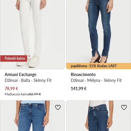
Palanki kaina
papildoma -15% Kodas: LAST
Armani Exchange
Rinascimento
Džinsai · Balta · Skinny Fit
Džinsai · Mėlyna · Skinny Fit
Dabartinė kaina
78,99
€
141,99
€
Mažiausia kaina
82,99 €