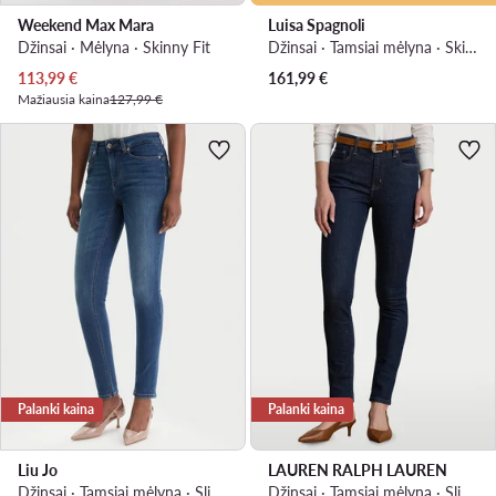
Weekend Max Mara
Luisa Spagnoli
Džinsai · Mėlyna · Skinny Fit
Džinsai · Tamsiai mėlyna · Skinny Fit
Dabartinė kaina
113,99
€
161,99
€
Mažiausia kaina
127,99 €
Palanki kaina
Palanki kaina
Liu Jo
LAUREN RALPH LAUREN
Džinsai · Tamsiai mėlyna · Slim Fit
Džinsai · Tamsiai mėlyna · Slim Fit