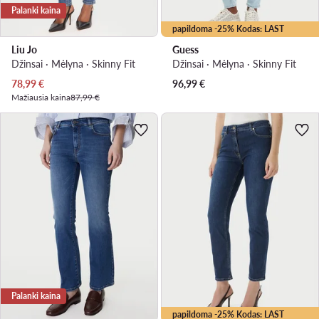
Palanki kaina
papildoma -25% Kodas: LAST
Liu Jo
Guess
Džinsai · Mėlyna · Skinny Fit
Džinsai · Mėlyna · Skinny Fit
Dabartinė kaina
78,99
€
96,99
€
Mažiausia kaina
87,99 €
Palanki kaina
papildoma -25% Kodas: LAST