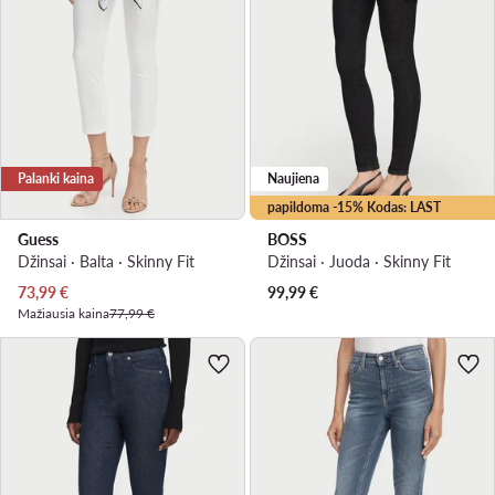
Palanki kaina
Naujiena
papildoma -15% Kodas: LAST
Guess
BOSS
Džinsai · Balta · Skinny Fit
Džinsai · Juoda · Skinny Fit
Dabartinė kaina
73,99
€
99,99
€
Mažiausia kaina
77,99 €