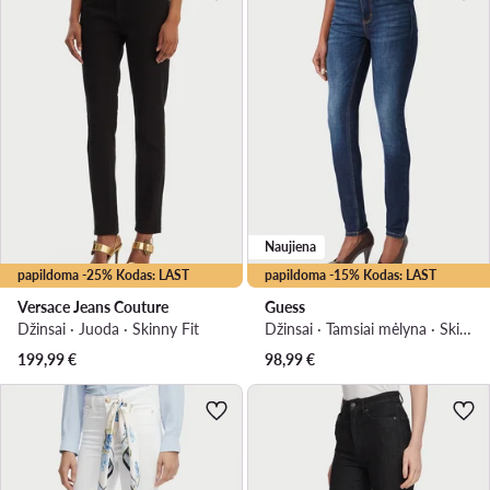
Naujiena
papildoma -25% Kodas: LAST
papildoma -15% Kodas: LAST
Versace Jeans Couture
Guess
Džinsai · Juoda · Skinny Fit
Džinsai · Tamsiai mėlyna · Skinny Fit
199,99
€
98,99
€