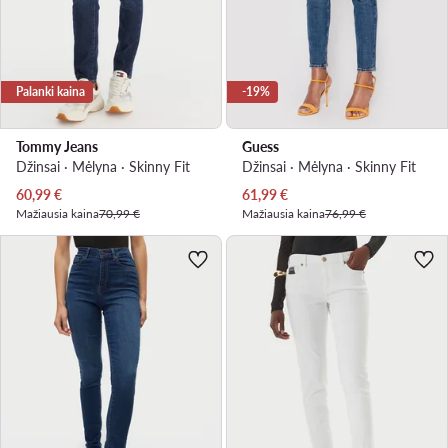
Palanki kaina
-19%
Tommy Jeans
Guess
Džinsai · Mėlyna · Skinny Fit
Džinsai · Mėlyna · Skinny Fit
Dabartinė kaina
Dabartinė kaina
60,99
€
61,99
€
Mažiausia kaina
70,99 €
Mažiausia kaina
76,99 €