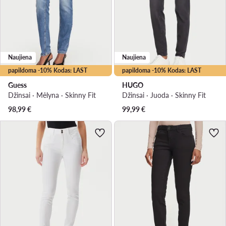
Naujiena
Naujiena
papildoma -10% Kodas: LAST
papildoma -10% Kodas: LAST
Guess
HUGO
Džinsai · Mėlyna · Skinny Fit
Džinsai · Juoda · Skinny Fit
98,99
€
99,99
€