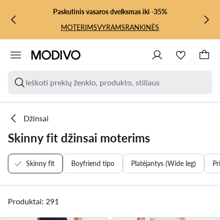
PEREITI PRIE PAGRINDINIO TURINIO
PEREITI Į PAIEŠKĄ
Paskutinis vasaros dvelksmas iki -35%
MOTERIMS
VYRAMS
RANKINĖS
Ieškoti prekių ženklo, produkto, stiliaus
Džinsai
Skinny fit džinsai moterims
Skinny fit
Boyfriend tipo
Platėjantys (Wide leg)
Pr
Produktai: 291