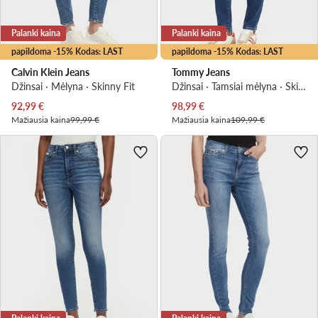
Palanki kaina
Palanki kaina
papildoma -15% Kodas: LAST
papildoma -15% Kodas: LAST
Calvin Klein Jeans
Tommy Jeans
Džinsai · Mėlyna · Skinny Fit
Džinsai · Tamsiai mėlyna · Skinny Fit
Dabartinė kaina
Dabartinė kaina
92,99
€
98,99
€
Mažiausia kaina
99,99 €
Mažiausia kaina
109,99 €