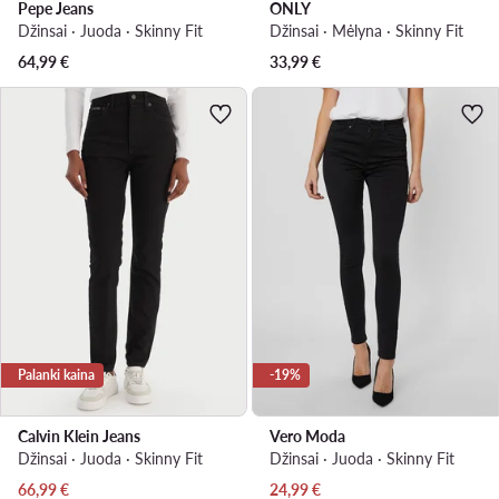
Pepe Jeans
ONLY
Džinsai · Juoda · Skinny Fit
Džinsai · Mėlyna · Skinny Fit
64,99
€
33,99
€
Palanki kaina
-19%
Calvin Klein Jeans
Vero Moda
Džinsai · Juoda · Skinny Fit
Džinsai · Juoda · Skinny Fit
Dabartinė kaina
Dabartinė kaina
66,99
€
24,99
€