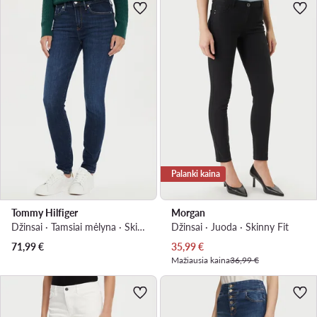
Palanki kaina
Tommy Hilfiger
Morgan
Džinsai · Tamsiai mėlyna · Skinny Fit
Džinsai · Juoda · Skinny Fit
Dabartinė kaina
71,99
€
35,99
€
Mažiausia kaina
36,99 €