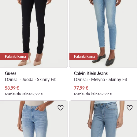
Palanki kaina
Palanki kaina
Guess
Calvin Klein Jeans
Džinsai · Juoda · Skinny Fit
Džinsai · Mėlyna · Skinny Fit
Dabartinė kaina
Dabartinė kaina
58,99
€
77,99
€
Mažiausia kaina
62,99 €
Mažiausia kaina
82,99 €