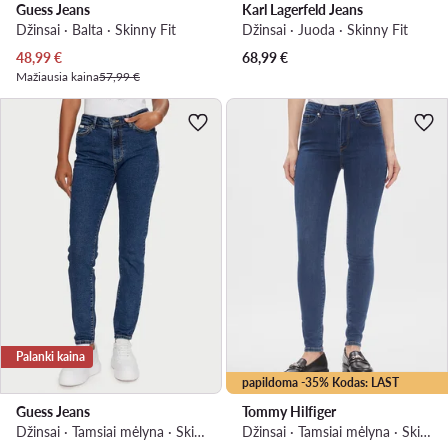
Guess Jeans
Karl Lagerfeld Jeans
Džinsai · Balta · Skinny Fit
Džinsai · Juoda · Skinny Fit
Dabartinė kaina
48,99
€
68,99
€
Mažiausia kaina
57,99 €
Palanki kaina
papildoma -35% Kodas: LAST
Guess Jeans
Tommy Hilfiger
Džinsai · Tamsiai mėlyna · Skinny Fit
Džinsai · Tamsiai mėlyna · Skinny Fit