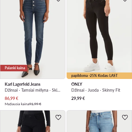
Palanki kaina
papildoma -25% Kodas: LAST
Karl Lagerfeld Jeans
ONLY
Džinsai · Tamsiai mėlyna · Skinny Fit
Džinsai · Juoda · Skinny Fit
Dabartinė kaina
86,99
€
29,99
€
Mažiausia kaina
91,99 €