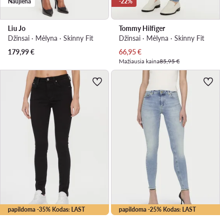
Naujiena
-22%
Liu Jo
Tommy Hilfiger
Džinsai · Mėlyna · Skinny Fit
Džinsai · Mėlyna · Skinny Fit
Dabartinė kaina
179,99
€
66,95
€
Mažiausia kaina
85,95 €
papildoma -35% Kodas: LAST
papildoma -25% Kodas: LAST