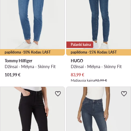
Palanki kaina
papildoma -10% Kodas: LAST
papildoma -15% Kodas: LAST
Tommy Hilfiger
HUGO
Džinsai · Mėlyna · Skinny Fit
Džinsai · Mėlyna · Skinny Fit
Dabartinė kaina
101,99
€
83,99
€
Mažiausia kaina
92,99 €