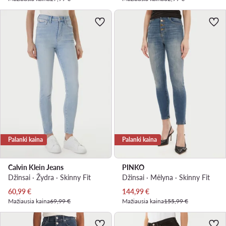
Palanki kaina
Palanki kaina
Calvin Klein Jeans
PINKO
Džinsai · Žydra · Skinny Fit
Džinsai · Mėlyna · Skinny Fit
Dabartinė kaina
Dabartinė kaina
60,99
€
144,99
€
Mažiausia kaina
69,99 €
Mažiausia kaina
155,99 €