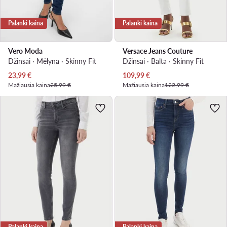
Palanki kaina
Palanki kaina
Vero Moda
Versace Jeans Couture
Džinsai · Mėlyna · Skinny Fit
Džinsai · Balta · Skinny Fit
Dabartinė kaina
Dabartinė kaina
23,99
€
109,99
€
Mažiausia kaina
25,99 €
Mažiausia kaina
122,99 €
Palanki kaina
Palanki kaina