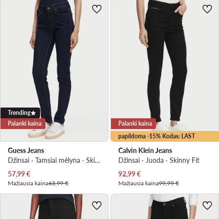
Trending
Palanki kaina
Palanki kaina
papildoma -15% Kodas: LAST
Guess Jeans
Calvin Klein Jeans
Džinsai · Tamsiai mėlyna · Skinny Fit
Džinsai · Juoda · Skinny Fit
Dabartinė kaina
Dabartinė kaina
57,99
€
92,99
€
Mažiausia kaina
63,99 €
Mažiausia kaina
99,99 €