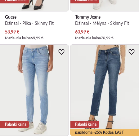
Guess
Tommy Jeans
Džinsai · Pilka · Skinny Fit
Džinsai · Mėlyna · Skinny Fit
Dabartinė kaina
Dabartinė kaina
58,99
€
60,99
€
Mažiausia kaina
65,99 €
Mažiausia kaina
70,99 €
Palanki kaina
Palanki kaina
papildoma -25% Kodas: LAST