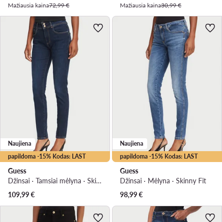
Mažiausia kaina
72,99 €
Mažiausia kaina
30,99 €
Naujiena
Naujiena
papildoma -15% Kodas: LAST
papildoma -15% Kodas: LAST
Guess
Guess
Džinsai · Tamsiai mėlyna · Skinny Fit
Džinsai · Mėlyna · Skinny Fit
109,99
€
98,99
€