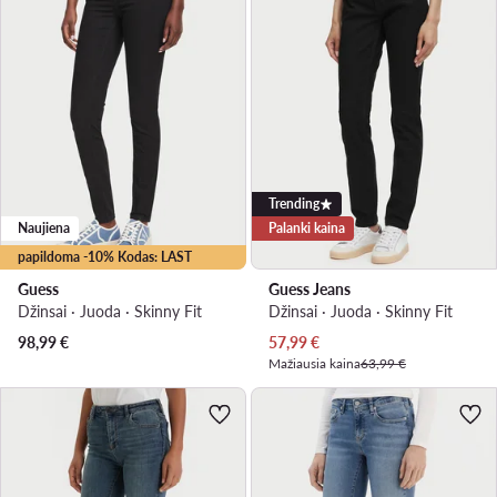
Trending
Naujiena
Palanki kaina
papildoma -10% Kodas: LAST
Guess
Guess Jeans
Džinsai · Juoda · Skinny Fit
Džinsai · Juoda · Skinny Fit
Dabartinė kaina
98,99
€
57,99
€
Mažiausia kaina
63,99 €