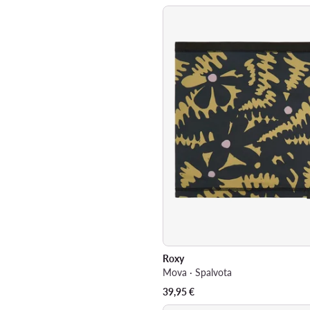
Roxy
Mova · Spalvota
39,95
€