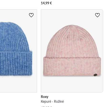
14,99
€
Roxy
Kepurė · Rožinė