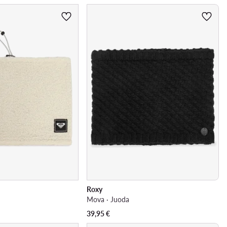
Roxy
Mova · Juoda
39,95
€