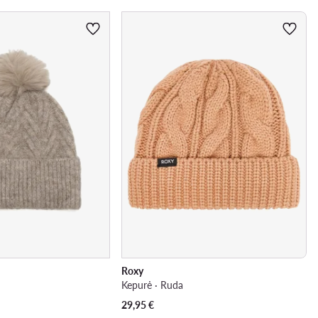
Roxy
Kepurė · Ruda
29,95
€