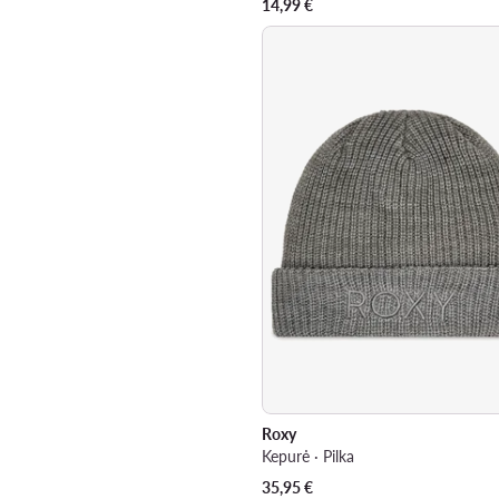
14,99
€
Roxy
Kepurė · Pilka
35,95
€