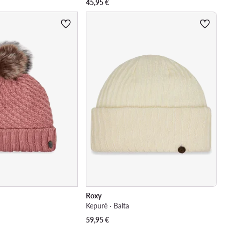
45,95
€
Roxy
Kepurė · Balta
59,95
€