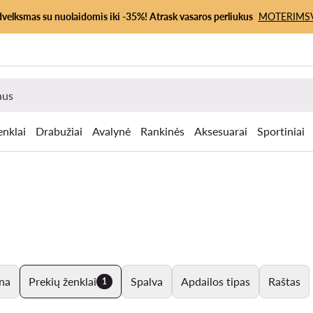
dvelksmas su nuolaidomis iki -35%! Atrask vasaros perliukus
MOTERIMS
enklai
Drabužiai
Avalynė
Rankinės
Aksesuarai
Sportiniai
na
Prekių ženklai
Spalva
Apdailos tipas
Raštas
1