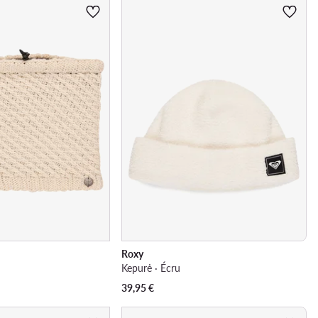
Roxy
Kepurė · Écru
39,95
€