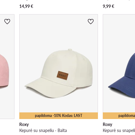
14,99
€
9,99
€
papildoma -10% Kodas: LAST
papildoma
Roxy
Roxy
Kepurė su snapeliu · Balta
Kepurė su snapeli