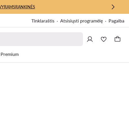
VYRAMS
RANKINĖS
Tinklaraštis
Atsisiųsti programėlę
Pagalba
Premium