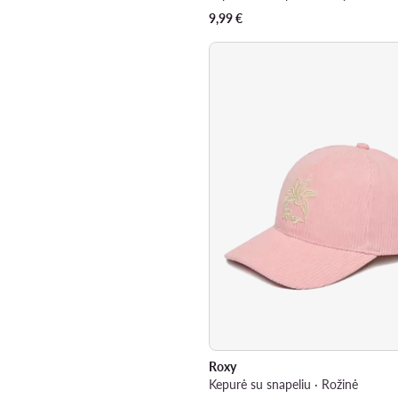
9,99
€
Roxy
Kepurė su snapeliu · Rožinė