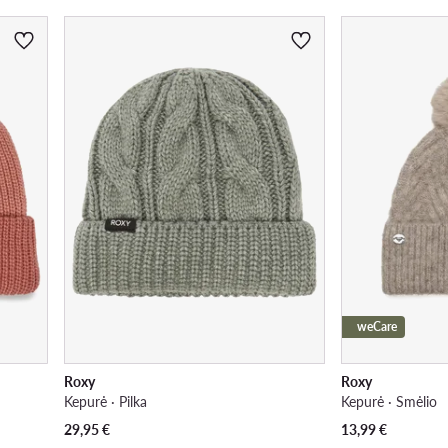
weCare
Roxy
Roxy
Kepurė · Pilka
Kepurė · Smėlio
29,95
€
13,99
€