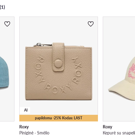
(1)
AI
papildoma -25% Kodas: LAST
Roxy
Roxy
Piniginė · Smėlio
Kepurė su snapeli