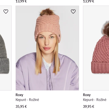
13,99
€
13,99
€
Roxy
Roxy
Kepurė · Rožinė
Kepurė · Rožinė
35,95
€
39,95
€