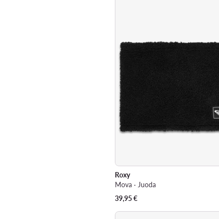
Roxy
Mova · Juoda
39,95
€