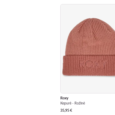
Roxy
Kepurė · Rožinė
35,95
€