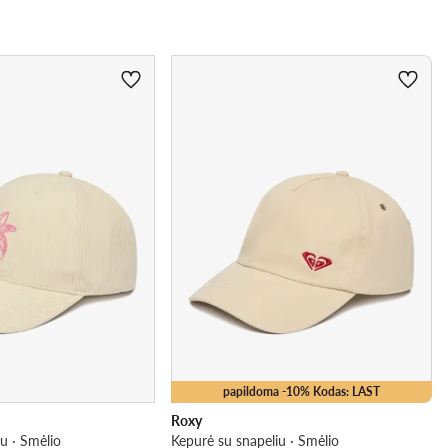
papildoma -10% Kodas: LAST
Roxy
u · Smėlio
Kepurė su snapeliu · Smėlio