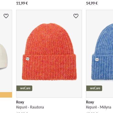
11,99
€
14,99
€
weCare
weCare
Roxy
Roxy
Kepurė · Raudona
Kepurė · Mėlyna