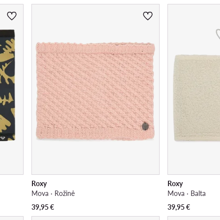
Roxy
Roxy
Mova · Rožinė
Mova · Balta
39,95
€
39,95
€