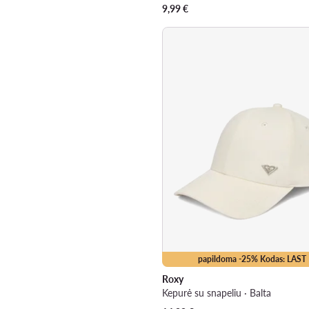
9,99
€
papildoma -25% Kodas: LAST
Roxy
Kepurė su snapeliu · Balta