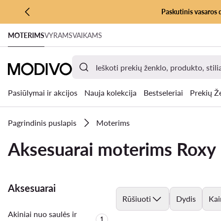
Paskutinis vasaros 
PEREITI PRIE PAGRINDINIO TURINIO
MOTERIMS
VYRAMS
VAIKAMS
PEREITI Į PAIEŠKĄ
Pasiūlymai ir akcijos
Nauja kolekcija
Bestseleriai
Prekių Ž
Pagrindinis puslapis
Moterims
Aksesuarai moterims Roxy
Aksesuarai
Rūšiuoti
Dydis
Kai
Akiniai nuo saulės ir
Produktų skaičius:
1