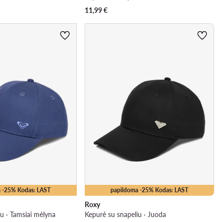
11,99
€
 -25% Kodas: LAST
papildoma -25% Kodas: LAST
Roxy
u · Tamsiai mėlyna
Kepurė su snapeliu · Juoda