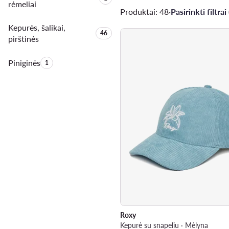
rėmeliai
Produktai: 48
·
Pasirinkti filtrai 
Kepurės, šalikai,
Produktų skaičius:
46
pirštinės
Piniginės
Produktų skaičius:
1
Roxy
Kepurė su snapeliu · Mėlyna