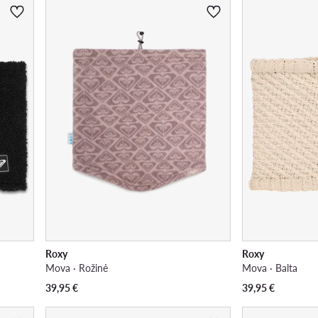
Roxy
Roxy
Mova · Rožinė
Mova · Balta
39,95
€
39,95
€