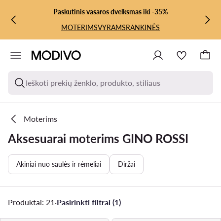
PEREITI PRIE PAGRINDINIO TURINIO
PEREITI Į PAIEŠKĄ
Paskutinis vasaros dvelksmas iki -35%
MOTERIMS
VYRAMS
RANKINĖS
Ieškoti prekių ženklo, produkto, stiliaus
Moterims
Aksesuarai moterims GINO ROSSI
Akiniai nuo saulės ir rėmeliai
Diržai
Produktai: 21
·
Pasirinkti filtrai (1)