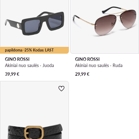
papildoma -25% Kodas: LAST
GINO ROSSI
GINO ROSSI
Akiniai nuo saulės · Juoda
Akiniai nuo saulės · Ruda
39,99
€
29,99
€