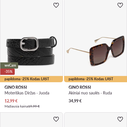
weCare
-35%
papildoma -25% Kodas: LAST
papildoma -25% Kodas: LAST
GINO ROSSI
GINO ROSSI
Moteriškas Diržas · Juoda
Akiniai nuo saulės · Ruda
Dabartinė kaina
12,99
€
34,99
€
Mažiausia kaina
19,99 €