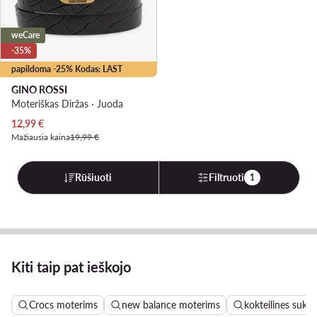
weCare
-35%
papildoma -25% Kodas: LAST
GINO ROSSI
Moteriškas Diržas · Juoda
Dabartinė kaina
12,99
€
Mažiausia kaina
19,99 €
Rūšiuoti
Filtruoti
1
Kiti taip pat ieškojo
Crocs moterims
new balance moterims
kokteilines sukne