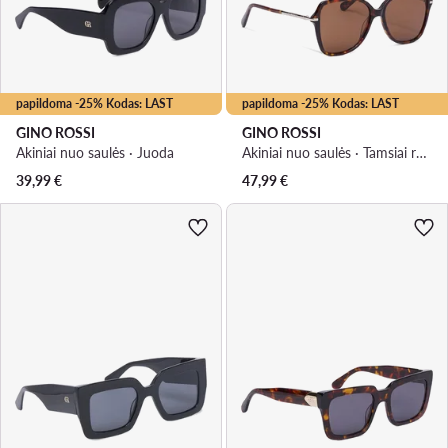
papildoma -25% Kodas: LAST
papildoma -25% Kodas: LAST
GINO ROSSI
GINO ROSSI
Akiniai nuo saulės · Juoda
Akiniai nuo saulės · Tamsiai ruda
39,99
€
47,99
€