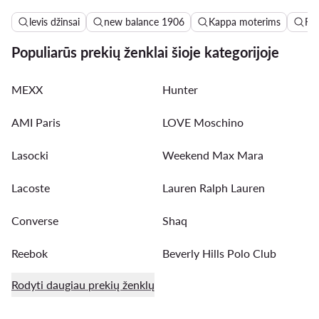
levis džinsai
new balance 1906
Kappa moterims
Ro
Populiarūs prekių ženklai šioje kategorijoje
MEXX
Hunter
AMI Paris
LOVE Moschino
Lasocki
Weekend Max Mara
Lacoste
Lauren Ralph Lauren
Converse
Shaq
Reebok
Beverly Hills Polo Club
Rodyti daugiau prekių ženklų