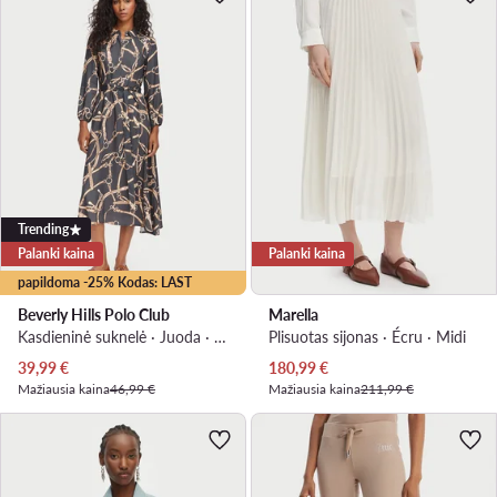
Trending
Palanki kaina
Palanki kaina
papildoma -25% Kodas: LAST
Beverly Hills Polo Club
Marella
Kasdieninė suknelė · Juoda · Midi
Plisuotas sijonas · Écru · Midi
Dabartinė kaina
Dabartinė kaina
39,99
€
180,99
€
Mažiausia kaina
46,99 €
Mažiausia kaina
211,99 €