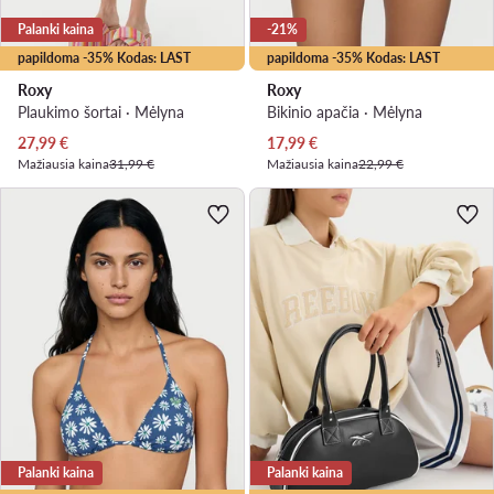
Palanki kaina
-21%
papildoma -35% Kodas: LAST
papildoma -35% Kodas: LAST
Roxy
Roxy
Plaukimo šortai · Mėlyna
Bikinio apačia · Mėlyna
Dabartinė kaina
Dabartinė kaina
27,99
€
17,99
€
Mažiausia kaina
31,99 €
Mažiausia kaina
22,99 €
Palanki kaina
Palanki kaina