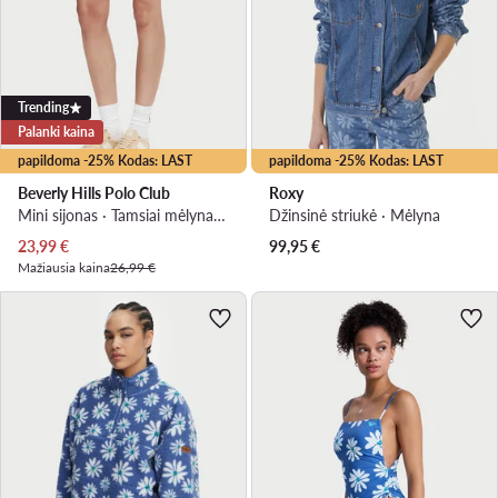
Trending
Palanki kaina
papildoma -25% Kodas: LAST
papildoma -25% Kodas: LAST
Beverly Hills Polo Club
Roxy
Mini sijonas · Tamsiai mėlyna · Mini
Džinsinė striukė · Mėlyna
Dabartinė kaina
23,99
€
99,95
€
Mažiausia kaina
26,99 €