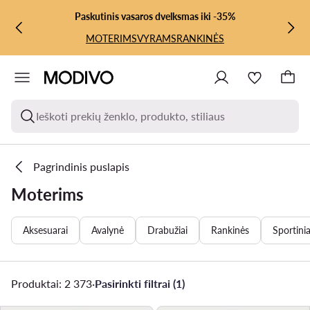
PEREITI PRIE PAGRINDINIO TURINIO
PEREITI Į PAIEŠKĄ
Paskutinis vasaros dvelksmas iki -35%
MOTERIMS
VYRAMS
RANKINĖS
Ieškoti prekių ženklo, produkto, stiliaus
Pagrindinis puslapis
Moterims
Aksesuarai
Avalynė
Drabužiai
Rankinės
Sportinia
Produktai: 2 373
·
Pasirinkti filtrai (1)