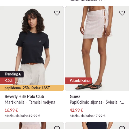
Trending
-15%
Palanki kaina
papildoma -25% Kodas: LAST
Beverly Hills Polo Club
Guess
Marškinėliai · Tamsiai mėlyna
Paplūdimio sijonas · Šviesiai rožinė
Dabartinė kaina
Dabartinė kaina
16,99
€
42,99
€
Mažiausia kaina
19,99 €
Mažiausia kaina
47,99 €