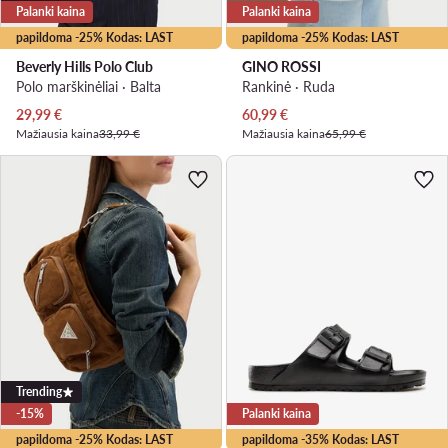
Palanki kaina
Palanki kaina
papildoma -25% Kodas: LAST
papildoma -25% Kodas: LAST
Beverly Hills Polo Club
GINO ROSSI
Polo marškinėliai · Balta
Rankinė · Ruda
Dabartinė kaina
Dabartinė kaina
29,99
€
60,99
€
Mažiausia kaina
33,99 €
Mažiausia kaina
65,99 €
Trending
-15%
Palanki kaina
papildoma -25% Kodas: LAST
papildoma -35% Kodas: LAST