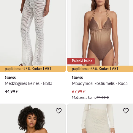
Palanki kaina
papildoma -25% Kodas: LAST
papildoma -35% Kodas: LAST
Guess
Guess
Medžiaginės kelnės · Balta
Maudymosi kostiumėlis · Ruda
Dabartinė kaina
44,99
€
67,99
€
Mažiausia kaina
74,99 €