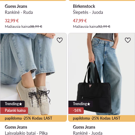
Guess Jeans
Birkenstock
Rankinė · Ruda
Šlepetės · Juoda
Dabartinė kaina
Dabartinė kaina
32,99
€
47,99
€
Mažiausia kaina
38,99 €
Mažiausia kaina
52,99 €
Trending
Trending
Palanki kaina
-16%
papildoma -25% Kodas: LAST
papildoma -25% Kodas: LAST
Guess Jeans
Guess Jeans
Laisvalaikio batai · Pilka
Rankinė · Juoda