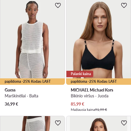
Palanki kaina
papildoma -25% Kodas: LAST
papildoma -25% Kodas: LAST
Guess
MICHAEL Michael Kors
Marškinėliai · Balta
Bikinio viršus · Juoda
Dabartinė kaina
36,99
€
85,99
€
Mažiausia kaina
91,99 €