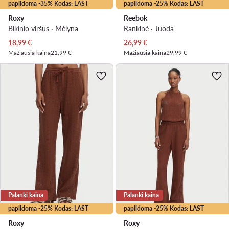
papildoma -35% Kodas: LAST
papildoma -25% Kodas: LAST
Roxy
Reebok
Bikinio viršus · Mėlyna
Rankinė · Juoda
Dabartinė kaina
Dabartinė kaina
18,99
€
26,99
€
Mažiausia kaina
21,99 €
Mažiausia kaina
29,99 €
Palanki kaina
Palanki kaina
papildoma -25% Kodas: LAST
papildoma -25% Kodas: LAST
Roxy
Roxy