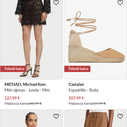
Palanki kaina
Palanki kaina
MICHAEL Michael Kors
Castañer
Mini sijonas · Juoda · Mini
Espadrilės · Ruda
Dabartinė kaina
Dabartinė kaina
127,99
€
107,99
€
Mažiausia kaina
145,99 €
Mažiausia kaina
119,99 €