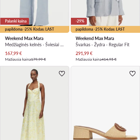
Palanki kaina
-29%
papildoma -25% Kodas: LAST
papildoma -25% Kodas: LAST
Weekend Max Mara
Weekend Max Mara
Medžiaginės kelnės · Šviesiai mėlyna · Regular Fit
Švarkas · Žydra · Regular Fit
Dabartinė kaina
Dabartinė kaina
167,99
€
291,99
€
Mažiausia kaina
179,99 €
Mažiausia kaina
414,95 €