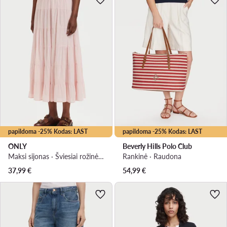
papildoma -25% Kodas: LAST
papildoma -25% Kodas: LAST
ONLY
Beverly Hills Polo Club
Maksi sijonas · Šviesiai rožinė · Maksi
Rankinė · Raudona
37,99
€
54,99
€