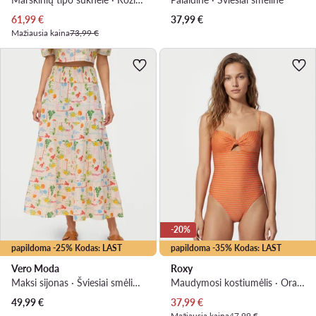
Dabartinė kaina
61,99
€
37,99
€
Mažiausia kaina
73,99 €
-20%
papildoma -25% Kodas: LAST
papildoma -35% Kodas: LAST
Vero Moda
Roxy
Maksi sijonas · Šviesiai smėlinė · Maksi
Maudymosi kostiumėlis · Oranžinė
Dabartinė kaina
49,99
€
37,99
€
Mažiausia kaina
47,99 €