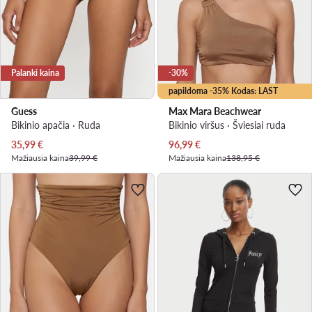
Palanki kaina
-30%
papildoma -35% Kodas: LAST
Guess
Max Mara Beachwear
Bikinio apačia · Ruda
Bikinio viršus · Šviesiai ruda
Dabartinė kaina
Dabartinė kaina
35,99
€
96,99
€
Mažiausia kaina
39,99 €
Mažiausia kaina
138,95 €