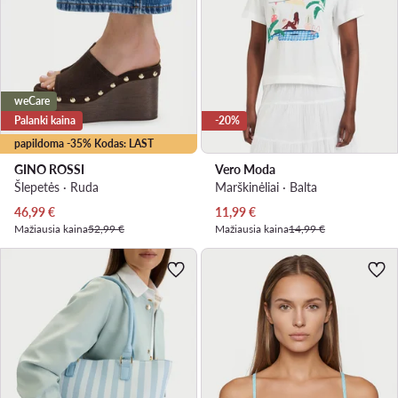
weCare
Palanki kaina
-20%
papildoma -35% Kodas: LAST
GINO ROSSI
Vero Moda
Šlepetės · Ruda
Marškinėliai · Balta
Dabartinė kaina
Dabartinė kaina
46,99
€
11,99
€
Mažiausia kaina
52,99 €
Mažiausia kaina
14,99 €