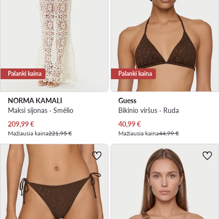
Palanki kaina
Palanki kaina
NORMA KAMALI
Guess
Maksi sijonas · Smėlio
Bikinio viršus · Ruda
Dabartinė kaina
Dabartinė kaina
209,99
€
40,99
€
Mažiausia kaina
221,95 €
Mažiausia kaina
44,99 €