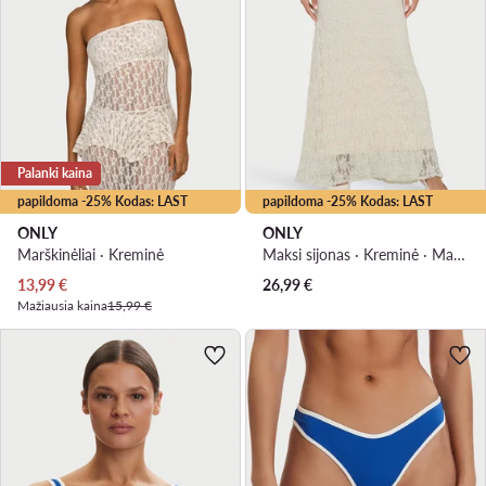
Palanki kaina
papildoma -25% Kodas: LAST
papildoma -25% Kodas: LAST
ONLY
ONLY
Marškinėliai · Kreminė
Maksi sijonas · Kreminė · Maksi
Dabartinė kaina
13,99
€
26,99
€
Mažiausia kaina
15,99 €