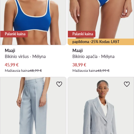
Palanki kaina
Palanki kaina
papildoma -25% Kodas: LAST
Maaji
Maaji
Bikinio viršus · Mėlyna
Bikinio apačia · Mėlyna
Dabartinė kaina
Dabartinė kaina
45,99
€
38,99
€
Mažiausia kaina
48,99 €
Mažiausia kaina
43,99 €