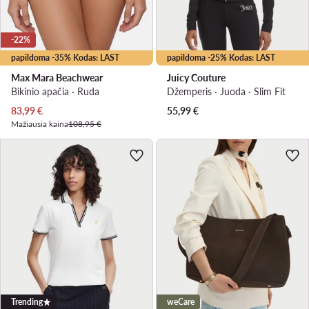
-22%
papildoma -35% Kodas: LAST
papildoma -25% Kodas: LAST
Max Mara Beachwear
Juicy Couture
Bikinio apačia · Ruda
Džemperis · Juoda · Slim Fit
Dabartinė kaina
83,99
€
55,99
€
Mažiausia kaina
108,95 €
Trending
weCare