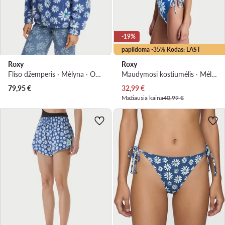
-19%
papildoma -35% Kodas: LAST
Roxy
Roxy
Fliso džemperis · Mėlyna · Oversize
Maudymosi kostiumėlis · Mėlyna
Dabartinė kaina
79,95
€
32,99
€
Mažiausia kaina
40,99 €