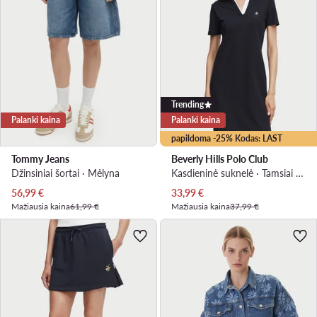
Trending
Palanki kaina
Palanki kaina
papildoma -25% Kodas: LAST
Tommy Jeans
Beverly Hills Polo Club
Džinsiniai šortai · Mėlyna
Kasdieninė suknelė · Tamsiai mėlyna · Mini
Dabartinė kaina
Dabartinė kaina
56,99
€
33,99
€
Mažiausia kaina
61,99 €
Mažiausia kaina
37,99 €