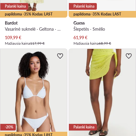
Palanki kaina
Palanki kaina
papildoma -35% Kodas: LAST
papildoma -35% Kodas: LAST
Bardot
Guess
Vasarinė suknelė · Geltona · Midi
Šlepetės · Smėlio
Dabartinė kaina
Dabartinė kaina
109,99
€
61,99
€
Mažiausia kaina
117,99 €
Mažiausia kaina
68,99 €
-20%
Palanki kaina
papildoma -35% Kodas: LAST