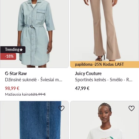
Trending
-18%
papildoma -25% Kodas: LAST
G-Star Raw
Juicy Couture
Džinsinė suknelė · Šviesiai mėlyna · Mini
Sportinės kelnės · Smėlio · Regular Fit
Dabartinė kaina
98,99
€
47,99
€
Mažiausia kaina
121,99 €