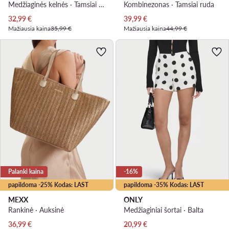
Medžiaginės kelnės · Tamsiai ruda
Kombinezonas · Tamsiai ruda
Dabartinė kaina
Dabartinė kaina
32,99
€
39,99
€
Mažiausia kaina
35,99 €
Mažiausia kaina
44,99 €
Palanki kaina
-16%
papildoma -25% Kodas: LAST
papildoma -35% Kodas: LAST
MEXX
ONLY
Rankinė · Auksinė
Medžiaginiai šortai · Balta
Dabartinė kaina
Dabartinė kaina
36,99
€
20,99
€