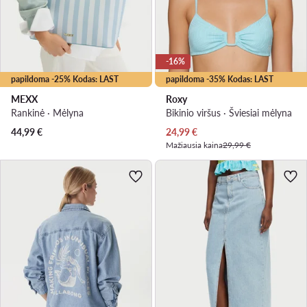
-16%
papildoma -25% Kodas: LAST
papildoma -35% Kodas: LAST
MEXX
Roxy
Rankinė · Mėlyna
Bikinio viršus · Šviesiai mėlyna
Dabartinė kaina
44,99
€
24,99
€
Mažiausia kaina
29,99 €