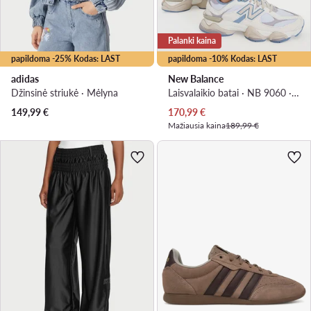
Palanki kaina
papildoma -25% Kodas: LAST
papildoma -10% Kodas: LAST
adidas
New Balance
Džinsinė striukė · Mėlyna
Laisvalaikio batai · NB 9060 · Smėlio
Dabartinė kaina
149,99
€
170,99
€
Mažiausia kaina
189,99 €