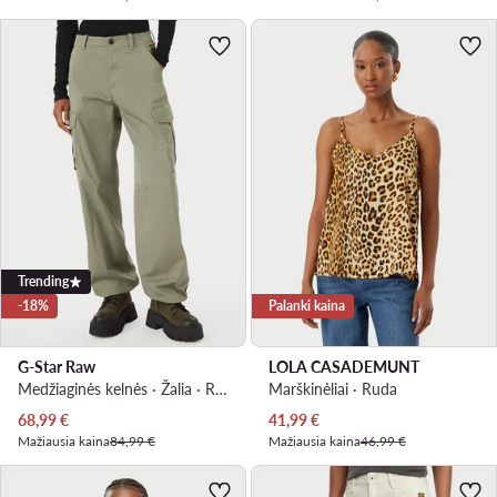
Trending
-18%
Palanki kaina
G-Star Raw
LOLA CASADEMUNT
Medžiaginės kelnės · Žalia · Regular Fit
Marškinėliai · Ruda
Dabartinė kaina
Dabartinė kaina
68,99
€
41,99
€
Mažiausia kaina
84,99 €
Mažiausia kaina
46,99 €