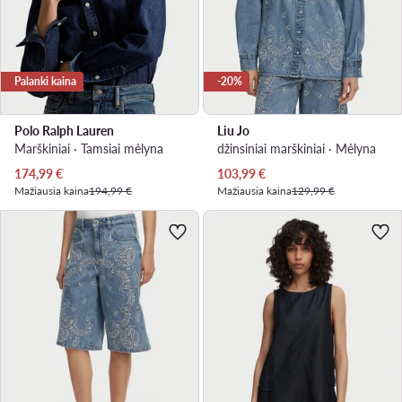
Palanki kaina
-20%
Polo Ralph Lauren
Liu Jo
Marškiniai · Tamsiai mėlyna
džinsiniai marškiniai · Mėlyna
Dabartinė kaina
Dabartinė kaina
174,99
€
103,99
€
Mažiausia kaina
194,99 €
Mažiausia kaina
129,99 €