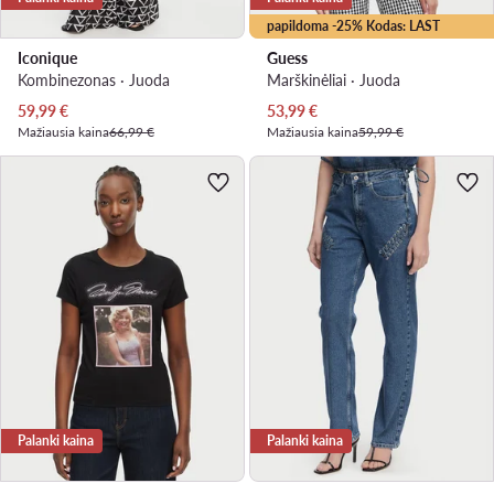
papildoma -25% Kodas: LAST
Iconique
Guess
Kombinezonas · Juoda
Marškinėliai · Juoda
Dabartinė kaina
Dabartinė kaina
59,99
€
53,99
€
Mažiausia kaina
66,99 €
Mažiausia kaina
59,99 €
Palanki kaina
Palanki kaina