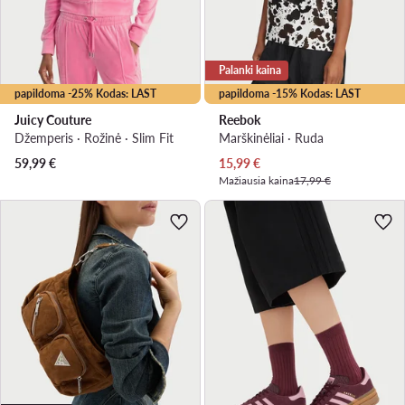
Palanki kaina
papildoma -25% Kodas: LAST
papildoma -15% Kodas: LAST
Juicy Couture
Reebok
Džemperis · Rožinė · Slim Fit
Marškinėliai · Ruda
Dabartinė kaina
59,99
€
15,99
€
Mažiausia kaina
17,99 €