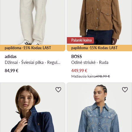
Palanki kaina
papildoma -15% Kodas: LAST
papildoma -15% Kodas: LAST
adidas
BOSS
Džinsai · Šviesiai pilka · Regular Fit
Odinė striukė · Ruda
Dabartinė kaina
84,99
€
449,99
€
Mažiausia kaina
498,99 €