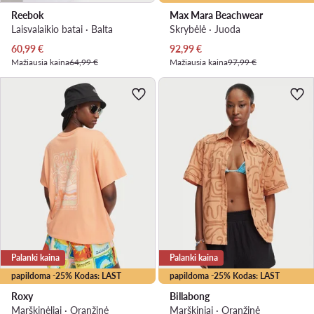
Reebok
Max Mara Beachwear
Laisvalaikio batai · Balta
Skrybėlė · Juoda
Dabartinė kaina
Dabartinė kaina
60,99
€
92,99
€
Mažiausia kaina
64,99 €
Mažiausia kaina
97,99 €
Palanki kaina
Palanki kaina
papildoma -25% Kodas: LAST
papildoma -25% Kodas: LAST
Roxy
Billabong
Marškinėliai · Oranžinė
Marškiniai · Oranžinė