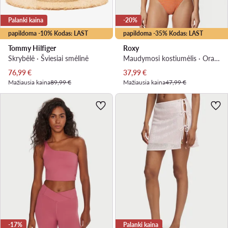
Palanki kaina
-20%
papildoma -10% Kodas: LAST
papildoma -35% Kodas: LAST
Tommy Hilfiger
Roxy
Skrybėlė · Šviesiai smėlinė
Maudymosi kostiumėlis · Oranžinė
Dabartinė kaina
Dabartinė kaina
76,99
€
37,99
€
Mažiausia kaina
89,99 €
Mažiausia kaina
47,99 €
-17%
Palanki kaina