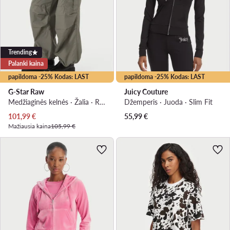
Trending
Palanki kaina
papildoma -25% Kodas: LAST
papildoma -25% Kodas: LAST
G-Star Raw
Juicy Couture
Medžiaginės kelnės · Žalia · Relaxed Fit
Džemperis · Juoda · Slim Fit
Dabartinė kaina
101,99
€
55,99
€
Mažiausia kaina
105,99 €