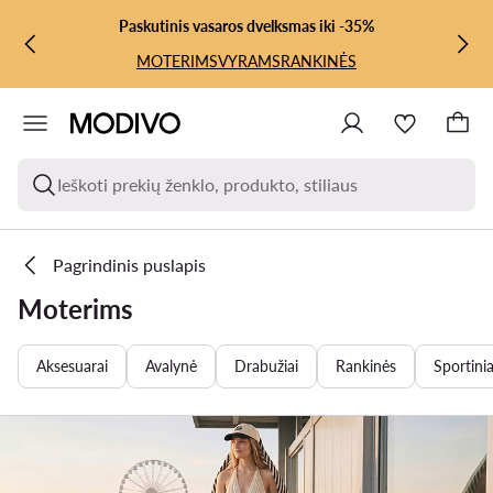
PEREITI PRIE PAGRINDINIO TURINIO
PEREITI Į PAIEŠKĄ
Paskutinis vasaros dvelksmas iki -35%
MOTERIMS
VYRAMS
RANKINĖS
Ieškoti prekių ženklo, produkto, stiliaus
Pagrindinis puslapis
Moterims
Aksesuarai
Avalynė
Drabužiai
Rankinės
Sportinia