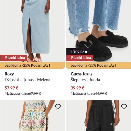
Trending
Palanki kaina
Palanki kaina
papildoma -25% Kodas: LAST
papildoma -35% Kodas: LAST
Roxy
Guess Jeans
Džinsinis sijonas · Mėlyna · Midi
Šlepetės · Juoda
Dabartinė kaina
Dabartinė kaina
57,99
€
39,99
€
Mažiausia kaina
67,99 €
Mažiausia kaina
44,99 €