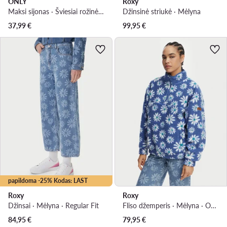
ONLY
Roxy
Maksi sijonas · Šviesiai rožinė · Maksi
Džinsinė striukė · Mėlyna
37,99
€
99,95
€
papildoma -25% Kodas: LAST
Roxy
Roxy
Džinsai · Mėlyna · Regular Fit
Fliso džemperis · Mėlyna · Oversize
84,95
€
79,95
€