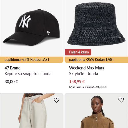
Palanki kaina
papildoma -25% Kodas: LAST
papildoma -25% Kodas: LAST
47 Brand
Weekend Max Mara
Kepurė su snapeliu · Juoda
Skrybėlė · Juoda
Dabartinė kaina
30,00
€
158,99
€
Mažiausia kaina
173,99 €