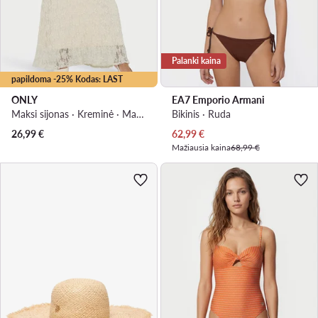
Palanki kaina
papildoma -25% Kodas: LAST
ONLY
EA7 Emporio Armani
Maksi sijonas · Kreminė · Maksi
Bikinis · Ruda
Dabartinė kaina
26,99
€
62,99
€
Mažiausia kaina
68,99 €