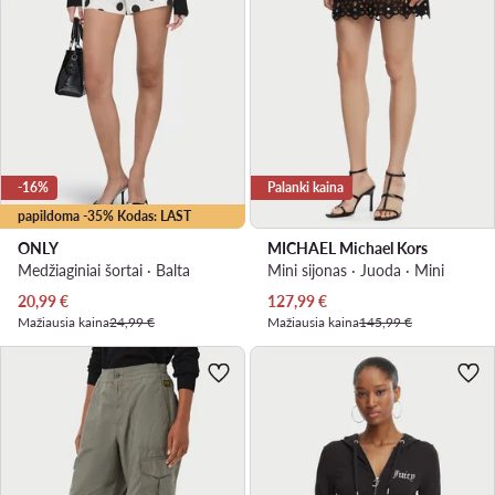
-16%
Palanki kaina
papildoma -35% Kodas: LAST
ONLY
MICHAEL Michael Kors
Medžiaginiai šortai · Balta
Mini sijonas · Juoda · Mini
Dabartinė kaina
Dabartinė kaina
20,99
€
127,99
€
Mažiausia kaina
24,99 €
Mažiausia kaina
145,99 €