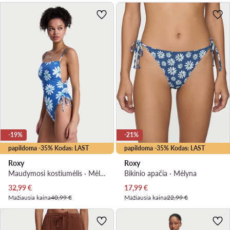
-19%
-21%
papildoma -35% Kodas: LAST
papildoma -35% Kodas: LAST
Roxy
Roxy
Maudymosi kostiumėlis · Mėlyna
Bikinio apačia · Mėlyna
Dabartinė kaina
Dabartinė kaina
32,99
€
17,99
€
Mažiausia kaina
40,99 €
Mažiausia kaina
22,99 €