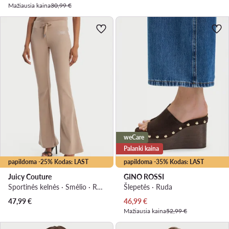
Mažiausia kaina
30,99 €
weCare
Palanki kaina
papildoma -25% Kodas: LAST
papildoma -35% Kodas: LAST
Juicy Couture
GINO ROSSI
Sportinės kelnės · Smėlio · Regular Fit
Šlepetės · Ruda
Dabartinė kaina
47,99
€
46,99
€
Mažiausia kaina
52,99 €