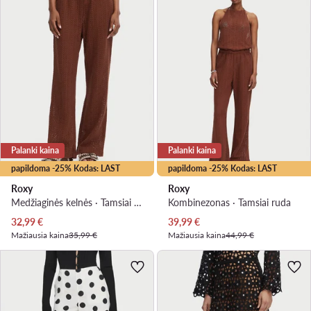
Palanki kaina
Palanki kaina
papildoma -25% Kodas: LAST
papildoma -25% Kodas: LAST
Roxy
Roxy
Medžiaginės kelnės · Tamsiai ruda
Kombinezonas · Tamsiai ruda
Dabartinė kaina
Dabartinė kaina
32,99
€
39,99
€
Mažiausia kaina
35,99 €
Mažiausia kaina
44,99 €