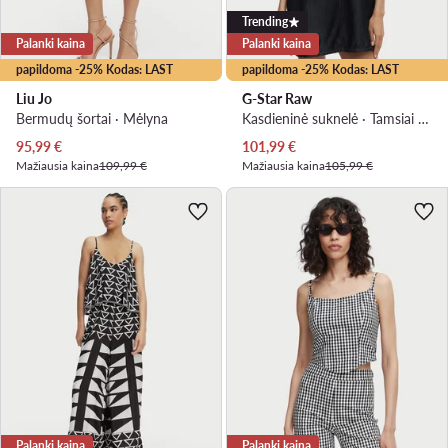
Trending
Palanki kaina
Palanki kaina
papildoma -25% Kodas: LAST
papildoma -25% Kodas: LAST
Liu Jo
G-Star Raw
Bermudų šortai · Mėlyna
Kasdieninė suknelė · Tamsiai mėlyna · Mini
Dabartinė kaina
Dabartinė kaina
95,99
€
101,99
€
Mažiausia kaina
109,99 €
Mažiausia kaina
105,99 €
Palanki kaina
Palanki kaina