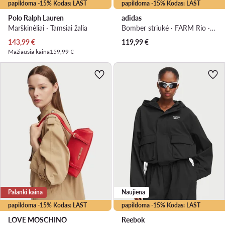
papildoma -15% Kodas: LAST
papildoma -15% Kodas: LAST
Polo Ralph Lauren
adidas
Marškinėliai · Tamsiai žalia
Bomber striukė · FARM Rio · Juoda
Dabartinė kaina
143,99
€
119,99
€
Mažiausia kaina
159,99 €
Palanki kaina
Naujiena
papildoma -15% Kodas: LAST
papildoma -15% Kodas: LAST
LOVE MOSCHINO
Reebok