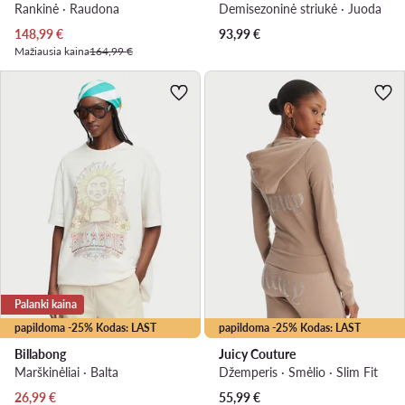
Rankinė · Raudona
Demisezoninė striukė · Juoda
Dabartinė kaina
148,99
€
93,99
€
Mažiausia kaina
164,99 €
Palanki kaina
papildoma -25% Kodas: LAST
papildoma -25% Kodas: LAST
Billabong
Juicy Couture
Marškinėliai · Balta
Džemperis · Smėlio · Slim Fit
Dabartinė kaina
26,99
€
55,99
€