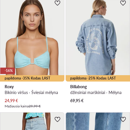
-16%
papildoma -35% Kodas: LAST
papildoma -25% Kodas: LAST
Roxy
Billabong
Bikinio viršus · Šviesiai mėlyna
džinsiniai marškiniai · Mėlyna
Dabartinė kaina
24,99
€
69,95
€
Mažiausia kaina
29,99 €