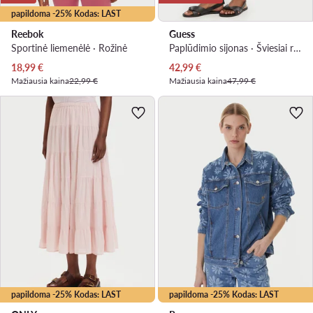
papildoma -25% Kodas: LAST
Reebok
Guess
Sportinė liemenėlė · Rožinė
Paplūdimio sijonas · Šviesiai rožinė
Dabartinė kaina
Dabartinė kaina
18,99
€
42,99
€
Mažiausia kaina
22,99 €
Mažiausia kaina
47,99 €
papildoma -25% Kodas: LAST
papildoma -25% Kodas: LAST