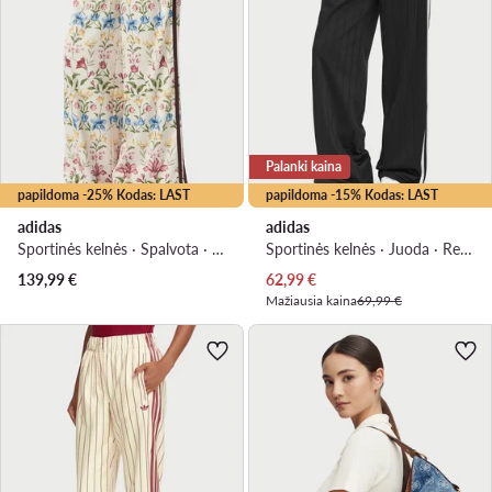
Palanki kaina
papildoma -25% Kodas: LAST
papildoma -15% Kodas: LAST
adidas
adidas
Sportinės kelnės · Spalvota · Relaxed Fit
Sportinės kelnės · Juoda · Relaxed Fit
Dabartinė kaina
139,99
€
62,99
€
Mažiausia kaina
69,99 €