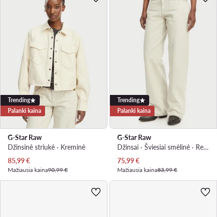
Trending
Trending
Palanki kaina
Palanki kaina
G-Star Raw
G-Star Raw
Džinsinė striukė · Kreminė
Džinsai · Šviesiai smėlinė · Relaxed Fit
Dabartinė kaina
Dabartinė kaina
85,99
€
75,99
€
Mažiausia kaina
90,99 €
Mažiausia kaina
83,99 €