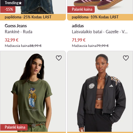
Trending
-15%
Palanki kaina
papildoma -25% Kodas: LAST
papildoma -10% Kodas: LAST
Guess Jeans
adidas
Rankinė · Ruda
Laisvalaikio batai · Gazelle · Vyšninė
Dabartinė kaina
Dabartinė kaina
32,99
€
71,99
€
Mažiausia kaina
38,99 €
Mažiausia kaina
79,99 €
Palanki kaina