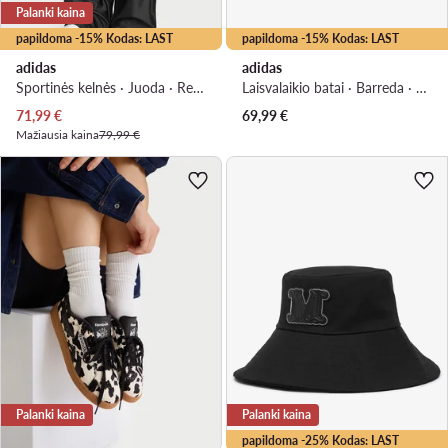
Palanki kaina
papildoma -15% Kodas: LAST
papildoma -15% Kodas: LAST
adidas
adidas
Sportinės kelnės · Juoda · Relaxed Fit
Laisvalaikio batai · Barreda · Ruda
Dabartinė kaina
71,99
€
69,99
€
Mažiausia kaina
79,99 €
Palanki kaina
Palanki kaina
papildoma -25% Kodas: LAST