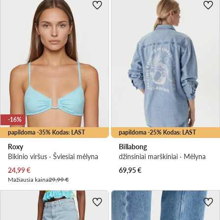
-16%
papildoma -35% Kodas: LAST
papildoma -25% Kodas: LAST
Roxy
Billabong
Bikinio viršus · Šviesiai mėlyna
džinsiniai marškiniai · Mėlyna
Dabartinė kaina
24,99
€
69,95
€
Mažiausia kaina
29,99 €