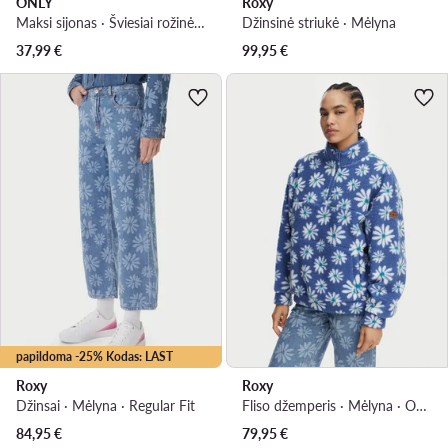
ONLY
Roxy
Maksi sijonas · Šviesiai rožinė · Maksi
Džinsinė striukė · Mėlyna
37,99
€
99,95
€
papildoma -25% Kodas: LAST
Roxy
Roxy
Džinsai · Mėlyna · Regular Fit
Fliso džemperis · Mėlyna · Oversize
84,95
€
79,95
€