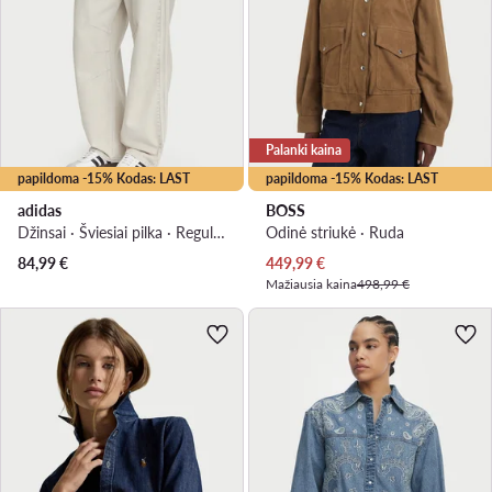
Palanki kaina
papildoma -15% Kodas: LAST
papildoma -15% Kodas: LAST
adidas
BOSS
Džinsai · Šviesiai pilka · Regular Fit
Odinė striukė · Ruda
Dabartinė kaina
84,99
€
449,99
€
Mažiausia kaina
498,99 €