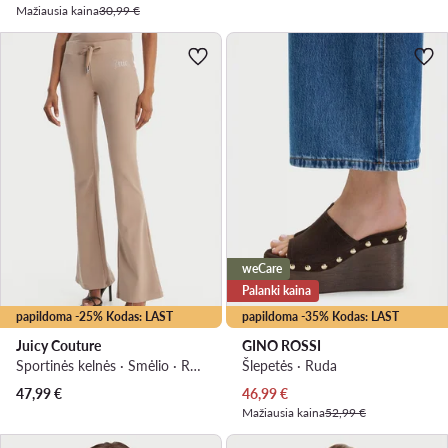
Mažiausia kaina
30,99 €
weCare
Palanki kaina
papildoma -25% Kodas: LAST
papildoma -35% Kodas: LAST
Juicy Couture
GINO ROSSI
Sportinės kelnės · Smėlio · Regular Fit
Šlepetės · Ruda
Dabartinė kaina
47,99
€
46,99
€
Mažiausia kaina
52,99 €