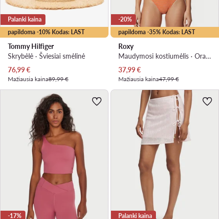
Palanki kaina
-20%
papildoma -10% Kodas: LAST
papildoma -35% Kodas: LAST
Tommy Hilfiger
Roxy
Skrybėlė · Šviesiai smėlinė
Maudymosi kostiumėlis · Oranžinė
Dabartinė kaina
Dabartinė kaina
76,99
€
37,99
€
Mažiausia kaina
89,99 €
Mažiausia kaina
47,99 €
-17%
Palanki kaina