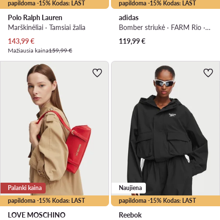
papildoma -15% Kodas: LAST
papildoma -15% Kodas: LAST
Polo Ralph Lauren
adidas
Marškinėliai · Tamsiai žalia
Bomber striukė · FARM Rio · Juoda
Dabartinė kaina
143,99
€
119,99
€
Mažiausia kaina
159,99 €
Palanki kaina
Naujiena
papildoma -15% Kodas: LAST
papildoma -15% Kodas: LAST
LOVE MOSCHINO
Reebok