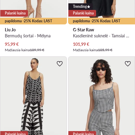
Trending
Palanki kaina
Palanki kaina
papildoma -25% Kodas: LAST
papildoma -25% Kodas: LAST
Liu Jo
G-Star Raw
Bermudų šortai · Mėlyna
Kasdieninė suknelė · Tamsiai mėlyna · Mini
Dabartinė kaina
Dabartinė kaina
95,99
€
101,99
€
Mažiausia kaina
109,99 €
Mažiausia kaina
105,99 €
Palanki kaina
Palanki kaina