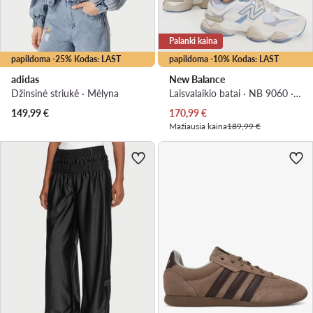
Palanki kaina
papildoma -25% Kodas: LAST
papildoma -10% Kodas: LAST
adidas
New Balance
Džinsinė striukė · Mėlyna
Laisvalaikio batai · NB 9060 · Smėlio
Dabartinė kaina
149,99
€
170,99
€
Mažiausia kaina
189,99 €