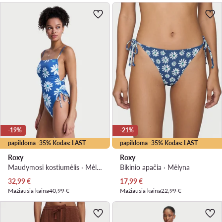
-19%
-21%
papildoma -35% Kodas: LAST
papildoma -35% Kodas: LAST
Roxy
Roxy
Maudymosi kostiumėlis · Mėlyna
Bikinio apačia · Mėlyna
Dabartinė kaina
Dabartinė kaina
32,99
€
17,99
€
Mažiausia kaina
40,99 €
Mažiausia kaina
22,99 €