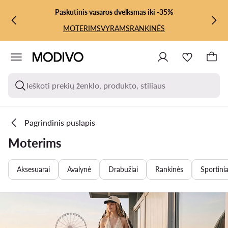
PEREITI PRIE PAGRINDINIO TURINIO
PEREITI Į PAIEŠKĄ
Paskutinis vasaros dvelksmas iki -35%
MOTERIMS
VYRAMS
RANKINĖS
Ieškoti prekių ženklo, produkto, stiliaus
Pagrindinis puslapis
Moterims
Aksesuarai
Avalynė
Drabužiai
Rankinės
Sportinia