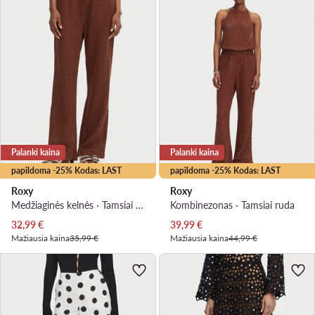
Palanki kaina
Palanki kaina
papildoma -25% Kodas: LAST
papildoma -25% Kodas: LAST
Roxy
Roxy
Medžiaginės kelnės · Tamsiai ruda
Kombinezonas · Tamsiai ruda
Dabartinė kaina
Dabartinė kaina
32,99
€
39,99
€
Mažiausia kaina
35,99 €
Mažiausia kaina
44,99 €