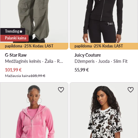
Trending
Palanki kaina
papildoma -25% Kodas: LAST
papildoma -25% Kodas: LAST
G-Star Raw
Juicy Couture
Medžiaginės kelnės · Žalia · Relaxed Fit
Džemperis · Juoda · Slim Fit
Dabartinė kaina
101,99
€
55,99
€
Mažiausia kaina
105,99 €