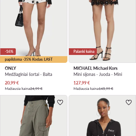
-16%
Palanki kaina
papildoma -35% Kodas: LAST
ONLY
MICHAEL Michael Kors
Medžiaginiai šortai · Balta
Mini sijonas · Juoda · Mini
Dabartinė kaina
Dabartinė kaina
20,99
€
127,99
€
Mažiausia kaina
24,99 €
Mažiausia kaina
145,99 €