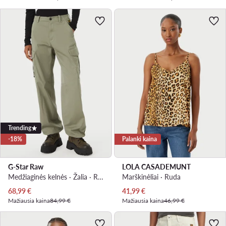
Trending
-18%
Palanki kaina
G-Star Raw
LOLA CASADEMUNT
Medžiaginės kelnės · Žalia · Regular Fit
Marškinėliai · Ruda
Dabartinė kaina
Dabartinė kaina
68,99
€
41,99
€
Mažiausia kaina
84,99 €
Mažiausia kaina
46,99 €