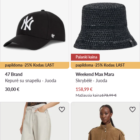
Palanki kaina
papildoma -25% Kodas: LAST
papildoma -25% Kodas: LAST
47 Brand
Weekend Max Mara
Kepurė su snapeliu · Juoda
Skrybėlė · Juoda
Dabartinė kaina
30,00
€
158,99
€
Mažiausia kaina
173,99 €