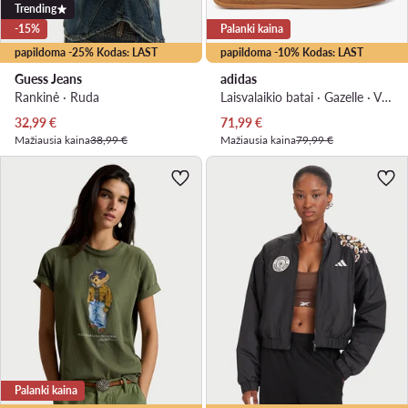
Trending
-15%
Palanki kaina
papildoma -25% Kodas: LAST
papildoma -10% Kodas: LAST
Guess Jeans
adidas
Rankinė · Ruda
Laisvalaikio batai · Gazelle · Vyšninė
Dabartinė kaina
Dabartinė kaina
32,99
€
71,99
€
Mažiausia kaina
38,99 €
Mažiausia kaina
79,99 €
Palanki kaina