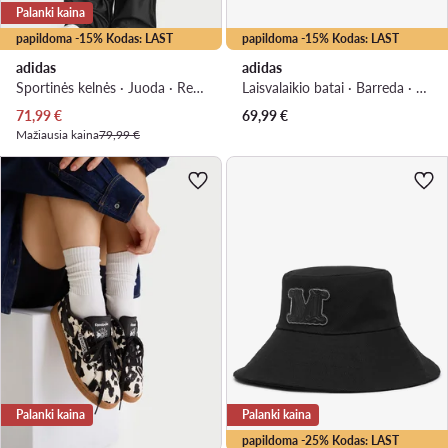
Palanki kaina
papildoma -15% Kodas: LAST
papildoma -15% Kodas: LAST
adidas
adidas
Sportinės kelnės · Juoda · Relaxed Fit
Laisvalaikio batai · Barreda · Ruda
Dabartinė kaina
71,99
€
69,99
€
Mažiausia kaina
79,99 €
Palanki kaina
Palanki kaina
papildoma -25% Kodas: LAST