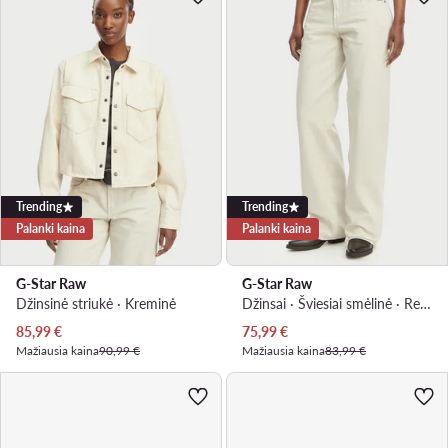
Trending
Trending
Palanki kaina
Palanki kaina
G-Star Raw
G-Star Raw
Džinsinė striukė · Kreminė
Džinsai · Šviesiai smėlinė · Relaxed Fit
Dabartinė kaina
Dabartinė kaina
85,99
€
75,99
€
Mažiausia kaina
90,99 €
Mažiausia kaina
83,99 €