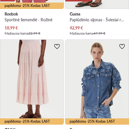
papildoma -25% Kodas: LAST
Reebok
Guess
Sportinė liemenėlė · Rožinė
Paplūdimio sijonas · Šviesiai rožinė
Dabartinė kaina
Dabartinė kaina
18,99
€
42,99
€
Mažiausia kaina
22,99 €
Mažiausia kaina
47,99 €
papildoma -25% Kodas: LAST
papildoma -25% Kodas: LAST