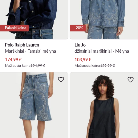
Palanki kaina
-20%
Polo Ralph Lauren
Liu Jo
Marškiniai · Tamsiai mėlyna
džinsiniai marškiniai · Mėlyna
Dabartinė kaina
Dabartinė kaina
174,99
€
103,99
€
Mažiausia kaina
194,99 €
Mažiausia kaina
129,99 €