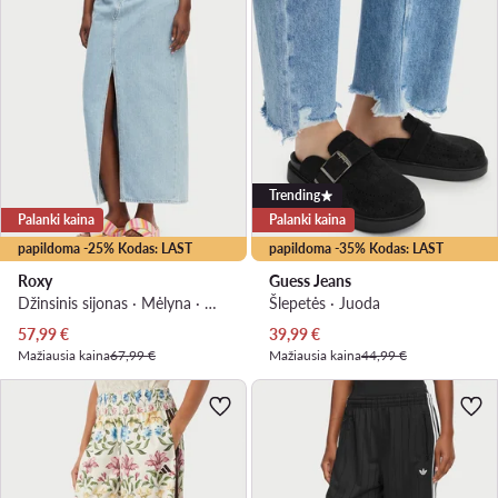
Trending
Palanki kaina
Palanki kaina
papildoma -25% Kodas: LAST
papildoma -35% Kodas: LAST
Roxy
Guess Jeans
Džinsinis sijonas · Mėlyna · Midi
Šlepetės · Juoda
Dabartinė kaina
Dabartinė kaina
57,99
€
39,99
€
Mažiausia kaina
67,99 €
Mažiausia kaina
44,99 €