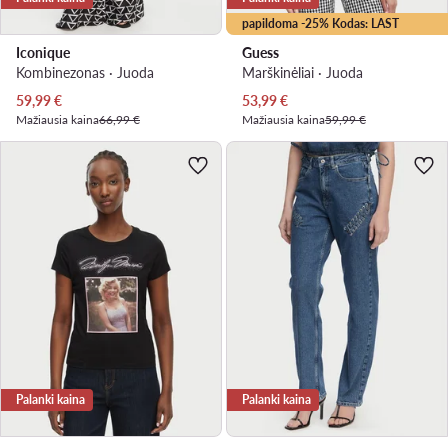
papildoma -25% Kodas: LAST
Iconique
Guess
Kombinezonas · Juoda
Marškinėliai · Juoda
Dabartinė kaina
Dabartinė kaina
59,99
€
53,99
€
Mažiausia kaina
66,99 €
Mažiausia kaina
59,99 €
Palanki kaina
Palanki kaina