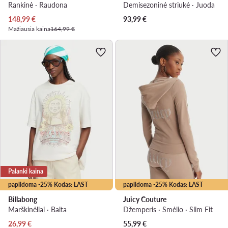
Rankinė · Raudona
Demisezoninė striukė · Juoda
Dabartinė kaina
148,99
€
93,99
€
Mažiausia kaina
164,99 €
Palanki kaina
papildoma -25% Kodas: LAST
papildoma -25% Kodas: LAST
Billabong
Juicy Couture
Marškinėliai · Balta
Džemperis · Smėlio · Slim Fit
Dabartinė kaina
26,99
€
55,99
€