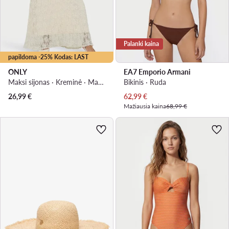
Palanki kaina
papildoma -25% Kodas: LAST
ONLY
EA7 Emporio Armani
Maksi sijonas · Kreminė · Maksi
Bikinis · Ruda
Dabartinė kaina
26,99
€
62,99
€
Mažiausia kaina
68,99 €