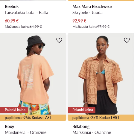
Reebok
Max Mara Beachwear
Laisvalaikio batai · Balta
Skrybėlė · Juoda
Dabartinė kaina
Dabartinė kaina
60,99
€
92,99
€
Mažiausia kaina
64,99 €
Mažiausia kaina
97,99 €
Palanki kaina
Palanki kaina
papildoma -25% Kodas: LAST
papildoma -25% Kodas: LAST
Roxy
Billabong
Marškinėliai · Oranžinė
Marškiniai · Oranžinė