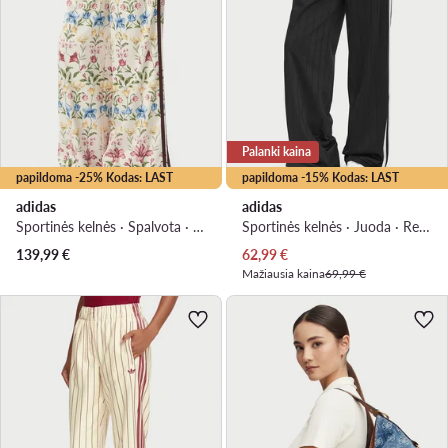
Palanki kaina
papildoma -25% Kodas: LAST
papildoma -15% Kodas: LAST
adidas
adidas
Sportinės kelnės · Spalvota · Relaxed Fit
Sportinės kelnės · Juoda · Relaxed Fit
Dabartinė kaina
139,99
€
62,99
€
Mažiausia kaina
69,99 €