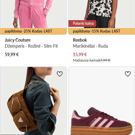
Palanki kaina
papildoma -25% Kodas: LAST
papildoma -15% Kodas: LAST
Juicy Couture
Reebok
Džemperis · Rožinė · Slim Fit
Marškinėliai · Ruda
Dabartinė kaina
59,99
€
15,99
€
Mažiausia kaina
17,99 €