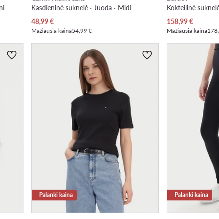
ni
Kasdieninė suknelė · Juoda · Midi
Kokteilinė suknelė
Dabartinė kaina
Dabartinė kaina
48,99
€
158,99
€
Mažiausia kaina
54,99 €
Mažiausia kaina
178
Palanki kaina
Palanki kaina