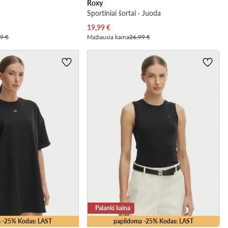
Roxy
Sportiniai šortai · Juoda
Dabartinė kaina
19,99
€
9 €
Mažiausia kaina
26,99 €
Palanki kaina
 -25% Kodas: LAST
papildoma -25% Kodas: LAST