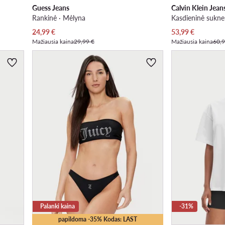
Guess Jeans
Calvin Klein Jean
Rankinė · Mėlyna
Kasdieninė suknel
Dabartinė kaina
Dabartinė kaina
24,99
€
53,99
€
Mažiausia kaina
29,99 €
Mažiausia kaina
60,9
Palanki kaina
-31%
papildoma -35% Kodas: LAST