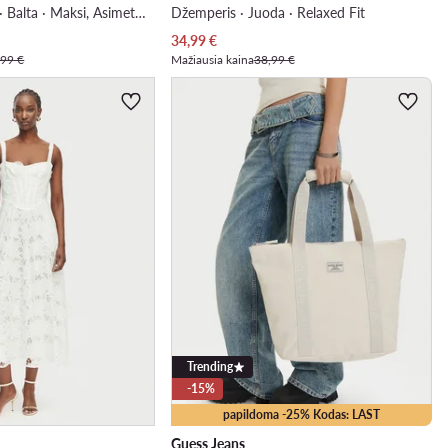
Vakarinė suknelė · Balta · Maksi, Asimetriškas
Džemperis · Juoda · Relaxed Fit
Dabartinė kaina
34,99
€
,99 €
Mažiausia kaina
38,99 €
Trending
-15%
papildoma -25% Kodas: LAST
Guess Jeans