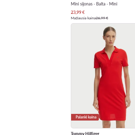
Mini sijonas · Balta · Mini
Dabartinė kaina
23,99
€
Mažiausia kaina
26,99 €
Palanki kaina
Tommy Hilfiger