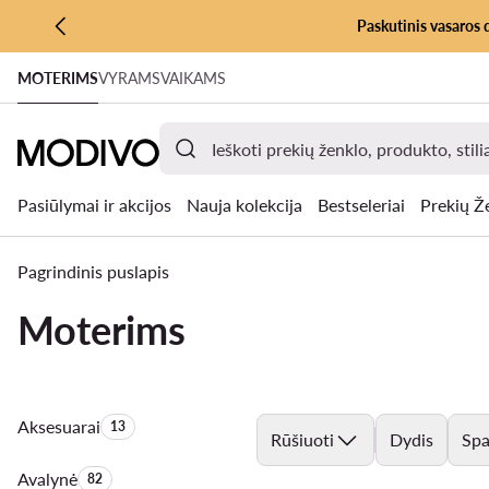
Paskutinis vasaros 
PEREITI PRIE PAGRINDINIO TURINIO
MOTERIMS
VYRAMS
VAIKAMS
PEREITI Į PAIEŠKĄ
Pasiūlymai ir akcijos
Nauja kolekcija
Bestseleriai
Prekių Ž
Pagrindinis puslapis
Moterims
Aksesuarai
Produktų skaičius:
13
Rūšiuoti
Dydis
Spa
Avalynė
Produktų skaičius:
82