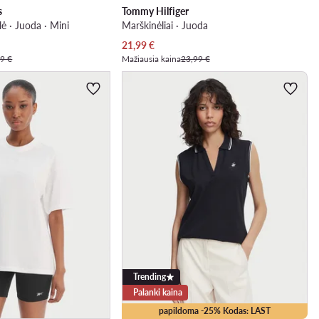
s
Tommy Hilfiger
ė · Juoda · Mini
Marškinėliai · Juoda
Dabartinė kaina
21,99
€
9 €
Mažiausia kaina
23,99 €
Trending
Palanki kaina
papildoma -25% Kodas: LAST