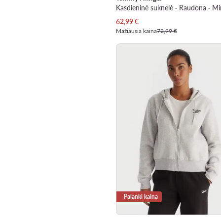
Kasdieninė suknelė · Raudona · Mi
Dabartinė kaina
62,99
€
Mažiausia kaina
72,99 €
Palanki kaina