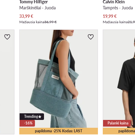
Tommy Hilfiger
Calvin Klein
Marškinėliai · Juoda
Tamprės · Juoda
Dabartinė kaina
Dabartinė kaina
33,99
€
19,99
€
Mažiausia kaina
36,99 €
Mažiausia kaina
21,9
Trending
-16%
Palanki kaina
papildoma -25% Kodas: LAST
papildoma