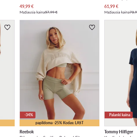
Dabartinė kaina
Dabartinė kaina
49,99
€
61,99
€
Mažiausia kaina
57,99 €
Mažiausia kaina
73,9
-34%
Palanki kaina
papildoma -25% Kodas: LAST
Reebok
Tommy Hilfiger