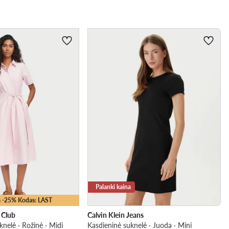
Palanki kaina
 -25% Kodas: LAST
o Club
Calvin Klein Jeans
knelė · Rožinė · Midi
Kasdieninė suknelė · Juoda · Mini