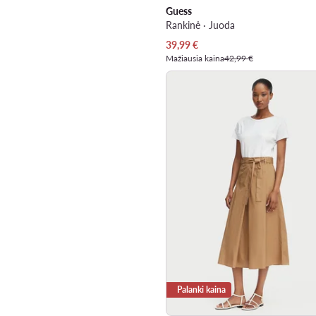
Guess
Rankinė · Juoda
Dabartinė kaina
39,99
€
Mažiausia kaina
42,99 €
Palanki kaina