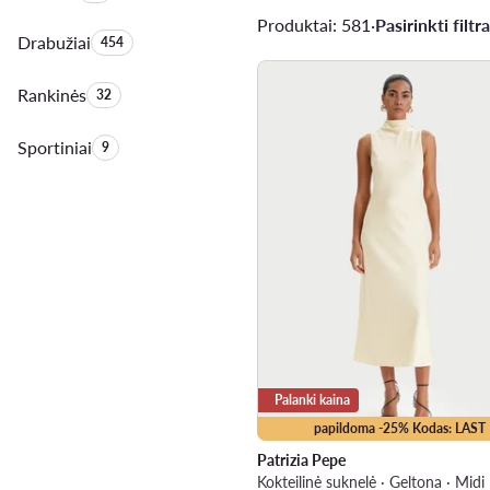
Produktai: 581
·
Pasirinkti filtra
Drabužiai
Produktų skaičius:
454
Rankinės
Produktų skaičius:
32
Sportiniai
Produktų skaičius:
9
Palanki kaina
papildoma -25% Kodas: LAST
Patrizia Pepe
Kokteilinė suknelė · Geltona · Midi