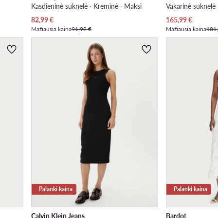
Kasdieninė suknelė · Kreminė · Maksi
Dabartinė kaina
Dabartinė kaina
82,99
€
165,99
€
Mažiausia kaina
91,99 €
Mažiausia kaina
181
Palanki kaina
Palanki kaina
Calvin Klein Jeans
Bardot