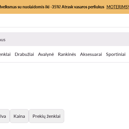
dvelksmas su nuolaidomis iki -35%! Atrask vasaros perliukus
MOTERIMS
enklai
Drabužiai
Avalynė
Rankinės
Aksesuarai
Sportiniai
lva
Kaina
Prekių ženklai