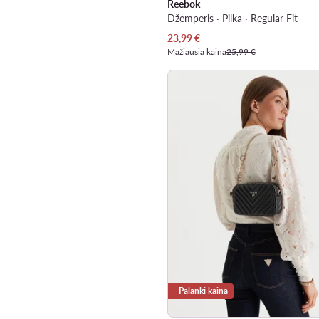
Reebok
Džemperis · Pilka · Regular Fit
Dabartinė kaina
23,99
€
Mažiausia kaina
25,99 €
Palanki kaina