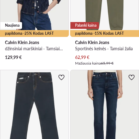
Naujiena
Palanki kaina
papildoma -25% Kodas: LAST
papildoma -15% Kodas: LAST
Calvin Klein Jeans
Calvin Klein Jeans
džinsiniai marškiniai · Tamsiai mėlyna
Sportinės kelnės · Tamsiai žalia
Dabartinė kaina
129,99
€
62,99
€
Mažiausia kaina
65,99 €