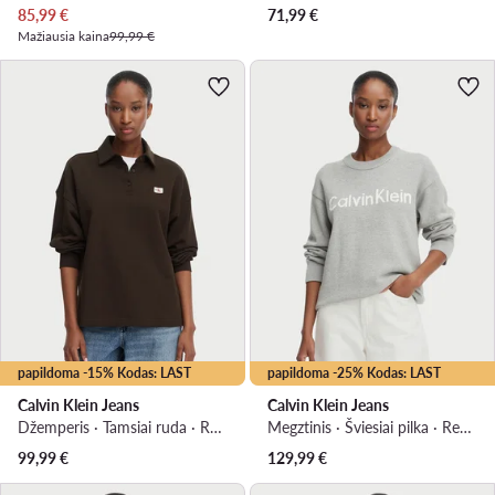
Dabartinė kaina
85,99
€
71,99
€
Mažiausia kaina
99,99 €
papildoma -15% Kodas: LAST
papildoma -25% Kodas: LAST
Calvin Klein Jeans
Calvin Klein Jeans
Džemperis · Tamsiai ruda · Relaxed Fit
Megztinis · Šviesiai pilka · Regular Fit
99,99
€
129,99
€