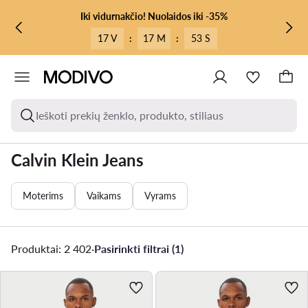
PEREITI PRIE PAGRINDINIO TURINIO
PEREITI Į PAIEŠKĄ
Iki vidurnakčio! Nuolaidos iki -35%
17 V
:
17 M
:
51 S
Ieškoti prekių ženklo, produkto, stiliaus
Calvin Klein Jeans
Moterims
Vaikams
Vyrams
Produktai: 2 402
·
Pasirinkti filtrai (1)