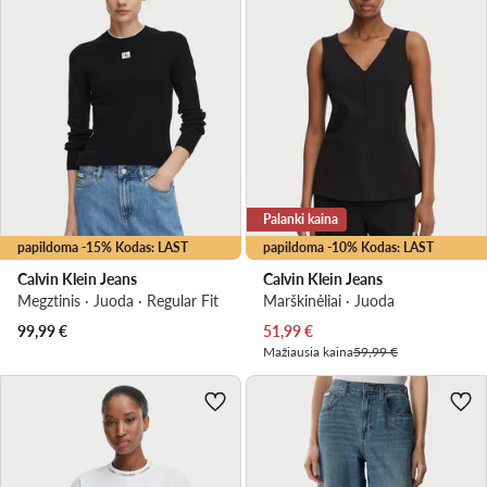
Palanki kaina
papildoma -15% Kodas: LAST
papildoma -10% Kodas: LAST
Calvin Klein Jeans
Calvin Klein Jeans
Megztinis · Juoda · Regular Fit
Marškinėliai · Juoda
Dabartinė kaina
99,99
€
51,99
€
Mažiausia kaina
59,99 €