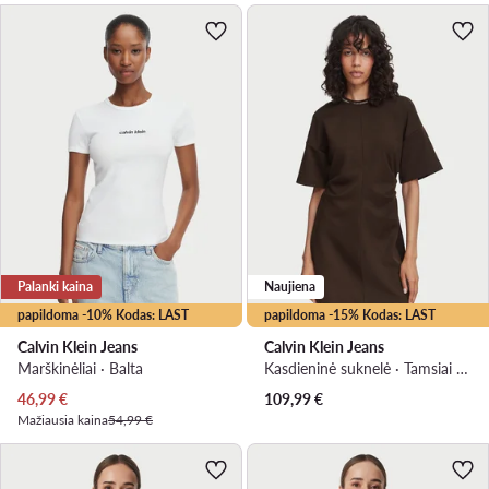
Palanki kaina
Naujiena
papildoma -10% Kodas: LAST
papildoma -15% Kodas: LAST
Calvin Klein Jeans
Calvin Klein Jeans
Marškinėliai · Balta
Kasdieninė suknelė · Tamsiai ruda · Mini
Dabartinė kaina
46,99
€
109,99
€
Mažiausia kaina
54,99 €