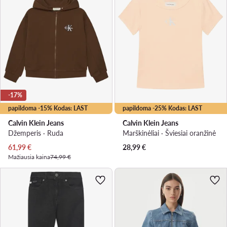
-17%
papildoma -15% Kodas: LAST
papildoma -25% Kodas: LAST
Calvin Klein Jeans
Calvin Klein Jeans
Džemperis · Ruda
Marškinėliai · Šviesiai oranžinė
Dabartinė kaina
61,99
€
28,99
€
Mažiausia kaina
74,99 €