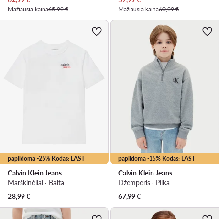
Mažiausia kaina
65,99 €
Mažiausia kaina
60,99 €
papildoma -25% Kodas: LAST
papildoma -15% Kodas: LAST
Calvin Klein Jeans
Calvin Klein Jeans
Marškinėliai · Balta
Džemperis · Pilka
28,99
€
67,99
€