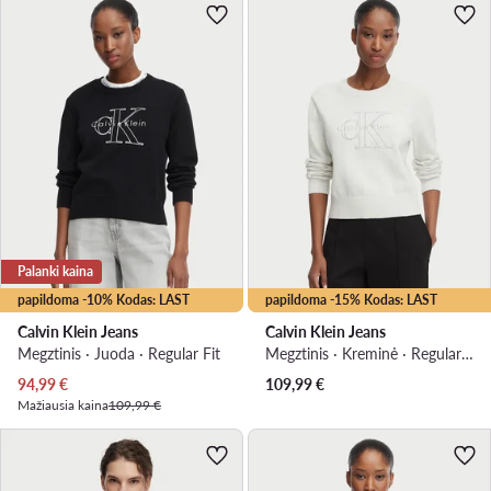
Palanki kaina
papildoma -10% Kodas: LAST
papildoma -15% Kodas: LAST
Calvin Klein Jeans
Calvin Klein Jeans
Megztinis · Juoda · Regular Fit
Megztinis · Kreminė · Regular Fit
Dabartinė kaina
94,99
€
109,99
€
Mažiausia kaina
109,99 €