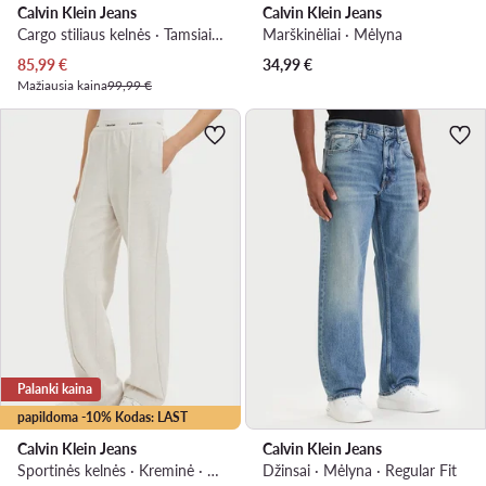
Calvin Klein Jeans
Calvin Klein Jeans
Cargo stiliaus kelnės · Tamsiai ruda · Relaxed Fit
Marškinėliai · Mėlyna
Dabartinė kaina
85,99
€
34,99
€
Mažiausia kaina
99,99 €
Palanki kaina
papildoma -10% Kodas: LAST
Calvin Klein Jeans
Calvin Klein Jeans
Sportinės kelnės · Kreminė · Relaxed Fit
Džinsai · Mėlyna · Regular Fit