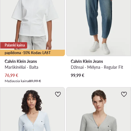
Palanki kaina
papildoma -10% Kodas: LAST
Calvin Klein Jeans
Calvin Klein Jeans
Marškinėliai · Balta
Džinsai · Mėlyna · Regular Fit
Dabartinė kaina
76,99
€
99,99
€
Mažiausia kaina
89,99 €