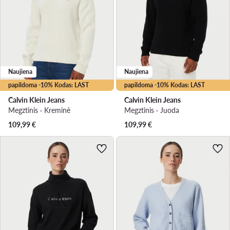
Naujiena
Naujiena
papildoma -10% Kodas: LAST
papildoma -10% Kodas: LAST
Calvin Klein Jeans
Calvin Klein Jeans
Megztinis · Kreminė
Megztinis · Juoda
109,99
€
109,99
€