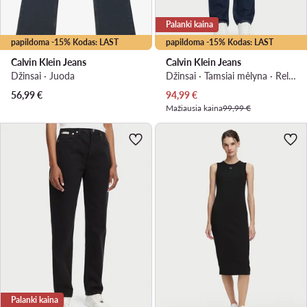
Palanki kaina
papildoma -15% Kodas: LAST
papildoma -15% Kodas: LAST
Calvin Klein Jeans
Calvin Klein Jeans
Džinsai · Juoda
Džinsai · Tamsiai mėlyna · Relaxed Fit
Dabartinė kaina
56,99
€
94,99
€
Mažiausia kaina
99,99 €
Palanki kaina