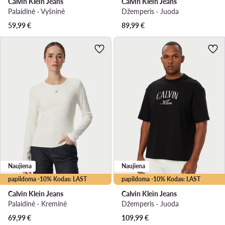
Calvin Klein Jeans
Calvin Klein Jeans
Palaidinė · Vyšninė
Džemperis · Juoda
59,99
€
89,99
€
Naujiena
Naujiena
papildoma -10% Kodas: LAST
papildoma -10% Kodas: LAST
Calvin Klein Jeans
Calvin Klein Jeans
Palaidinė · Kreminė
Džemperis · Juoda
69,99
€
109,99
€