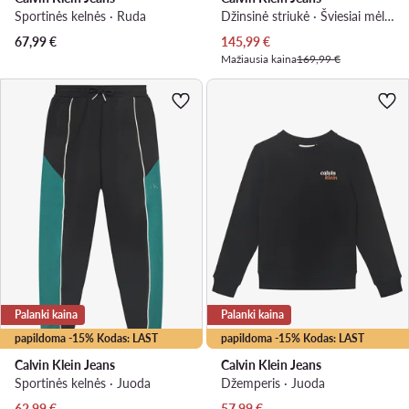
Sportinės kelnės · Ruda
Džinsinė striukė · Šviesiai mėlyna
Dabartinė kaina
67,99
€
145,99
€
Mažiausia kaina
169,99 €
Palanki kaina
Palanki kaina
papildoma -15% Kodas: LAST
papildoma -15% Kodas: LAST
Calvin Klein Jeans
Calvin Klein Jeans
Sportinės kelnės · Juoda
Džemperis · Juoda
Dabartinė kaina
Dabartinė kaina
62,99
€
57,99
€