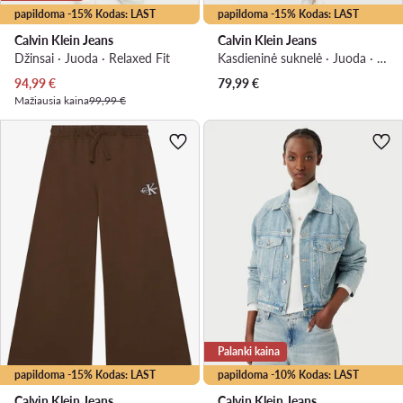
papildoma -15% Kodas: LAST
papildoma -15% Kodas: LAST
Calvin Klein Jeans
Calvin Klein Jeans
Džinsai · Juoda · Relaxed Fit
Kasdieninė suknelė · Juoda · Midi
Dabartinė kaina
94,99
€
79,99
€
Mažiausia kaina
99,99 €
Palanki kaina
papildoma -15% Kodas: LAST
papildoma -10% Kodas: LAST
Calvin Klein Jeans
Calvin Klein Jeans