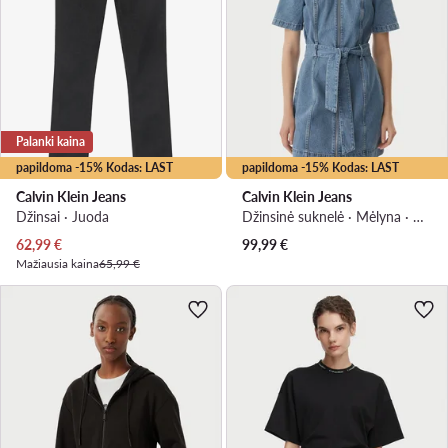
Palanki kaina
papildoma -15% Kodas: LAST
papildoma -15% Kodas: LAST
Calvin Klein Jeans
Calvin Klein Jeans
Džinsai · Juoda
Džinsinė suknelė · Mėlyna · Mini
Dabartinė kaina
62,99
€
99,99
€
Mažiausia kaina
65,99 €