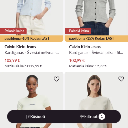
Palanki kaina
Palanki kaina
papildoma -10% Kodas: LAST
papildoma -15% Kodas: LAST
Calvin Klein Jeans
Calvin Klein Jeans
Kardiganas · Šviesiai mėlyna · Slim Fit
Kardiganas · Šviesiai pilka · Slim Fit
Dabartinė kaina
Dabartinė kaina
102,99
€
102,99
€
Mažiausia kaina
119,99 €
Mažiausia kaina
119,99 €
Rūšiuoti
Filtruoti
1