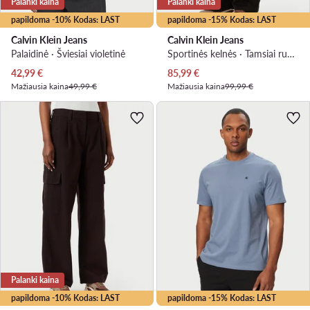
Palanki kaina
Palanki kaina
papildoma -10% Kodas: LAST
papildoma -15% Kodas: LAST
Calvin Klein Jeans
Calvin Klein Jeans
Palaidinė · Šviesiai violetinė
Sportinės kelnės · Tamsiai ruda · Relaxed Fit
Dabartinė kaina
Dabartinė kaina
42,99
€
85,99
€
Mažiausia kaina
49,99 €
Mažiausia kaina
99,99 €
Palanki kaina
papildoma -10% Kodas: LAST
papildoma -15% Kodas: LAST