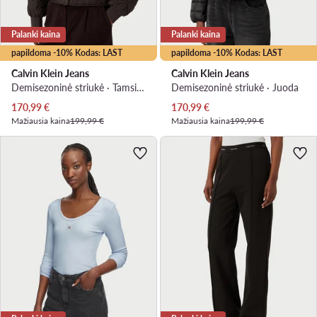
Palanki kaina
Palanki kaina
papildoma -10% Kodas: LAST
papildoma -10% Kodas: LAST
Calvin Klein Jeans
Calvin Klein Jeans
Demisezoninė striukė · Tamsiai ruda
Demisezoninė striukė · Juoda
Dabartinė kaina
Dabartinė kaina
170,99
€
170,99
€
Mažiausia kaina
199,99 €
Mažiausia kaina
199,99 €