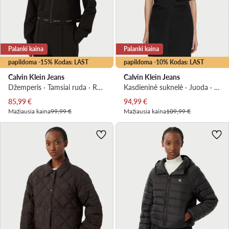
Palanki kaina
Palanki kaina
papildoma -15% Kodas: LAST
papildoma -10% Kodas: LAST
Calvin Klein Jeans
Calvin Klein Jeans
Džemperis · Tamsiai ruda · Regular Fit
Kasdieninė suknelė · Juoda · Mini
Dabartinė kaina
Dabartinė kaina
85,99
€
94,99
€
Mažiausia kaina
99,99 €
Mažiausia kaina
109,99 €