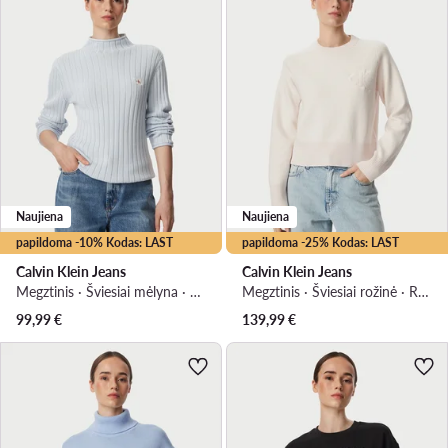
Naujiena
Naujiena
papildoma -10% Kodas: LAST
papildoma -25% Kodas: LAST
Calvin Klein Jeans
Calvin Klein Jeans
Megztinis · Šviesiai mėlyna · Regular Fit
Megztinis · Šviesiai rožinė · Regular Fit
99,99
€
139,99
€