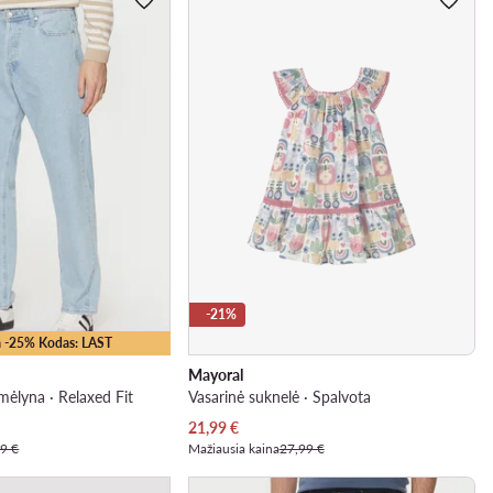
-21%
 -25% Kodas: LAST
Mayoral
 mėlyna · Relaxed Fit
Vasarinė suknelė · Spalvota
Dabartinė kaina
21,99
€
9 €
Mažiausia kaina
27,99 €