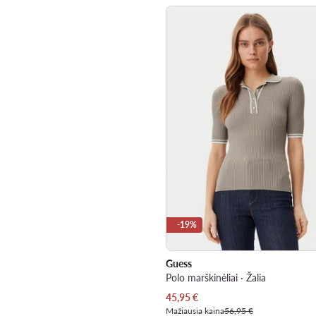
-19%
Guess
Polo marškinėliai · Žalia
Dabartinė kaina
45,95
€
Mažiausia kaina
56,95 €