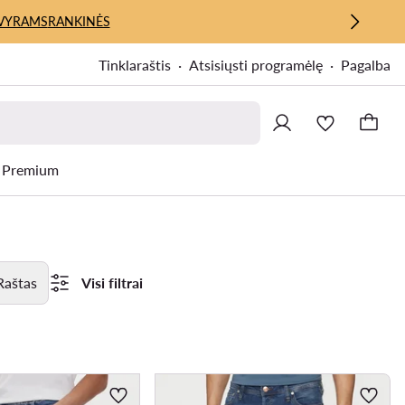
VYRAMS
RANKINĖS
Tinklaraštis
Atsisiųsti programėlę
Pagalba
Premium
Raštas
Visi filtrai