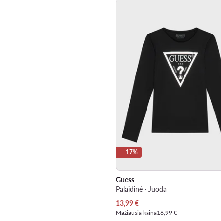
-17%
Guess
Palaidinė · Juoda
Dabartinė kaina
13,99
€
Mažiausia kaina
16,99 €