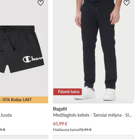
Palanki kaina
 -35% Kodas: LAST
Bugatti
· Juoda
Medžiaginės kelnės · Tamsiai mėlyna · Slim Fit
Dabartinė kaina
65,99
€
9 €
Mažiausia kaina
72,99 €