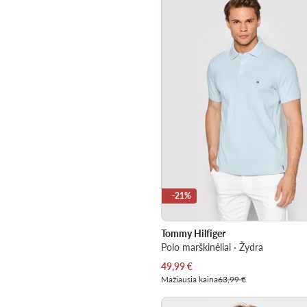
-21%
Tommy Hilfiger
Polo marškinėliai · Žydra
Dabartinė kaina
49,99
€
Mažiausia kaina
63,99 €