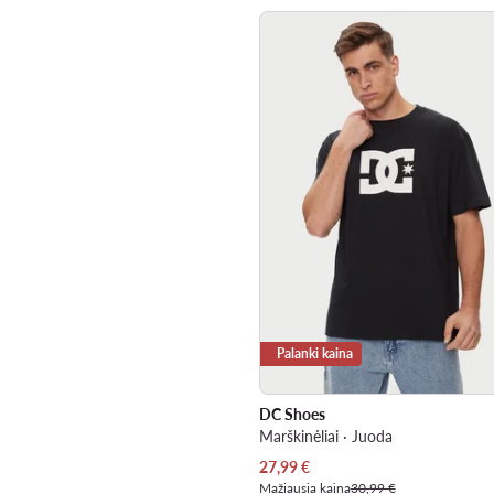
Palanki kaina
DC Shoes
Marškinėliai · Juoda
Dabartinė kaina
27,99
€
Mažiausia kaina
30,99 €