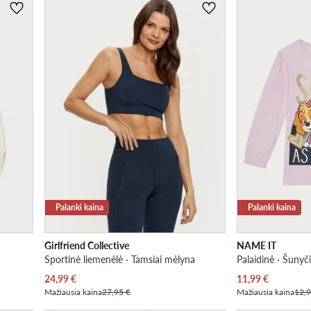
Palanki kaina
Palanki kaina
Girlfriend Collective
NAME IT
Sportinė liemenėlė · Tamsiai mėlyna
Palaidinė · Šunyči
Dabartinė kaina
Dabartinė kaina
24,99
€
11,99
€
Mažiausia kaina
27,95 €
Mažiausia kaina
12,9