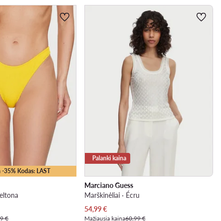
Palanki kaina
 -35% Kodas: LAST
Marciano Guess
Geltona
Marškinėliai · Écru
Dabartinė kaina
54,99
€
9 €
Mažiausia kaina
60,99 €