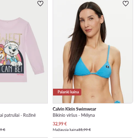
Palanki kaina
Calvin Klein Swimwear
ai patruliai · Rožinė
Bikinio viršus · Mėlyna
Dabartinė kaina
32,99
€
9 €
Mažiausia kaina
35,99 €