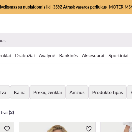
dvelksmas su nuolaidomis iki -35%! Atrask vasaros perliukus
MOTERIMS
enklai
Drabužiai
Avalynė
Rankinės
Aksesuarai
Sportiniai
lva
Kaina
Prekių ženklai
Amžius
Produkto tipas
trai (2)