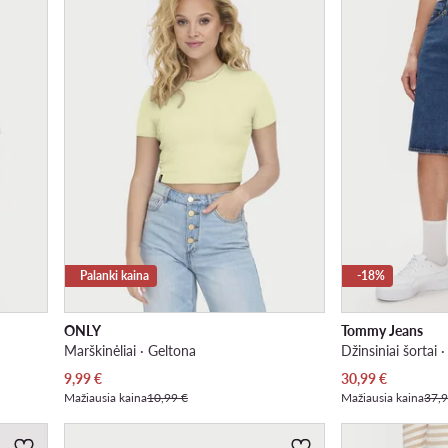
Palanki kaina
-18%
ONLY
Tommy Jeans
Marškinėliai · Geltona
Džinsiniai šortai 
Dabartinė kaina
Dabartinė kaina
9,99
€
30,99
€
Mažiausia kaina
10,99 €
Mažiausia kaina
37,9