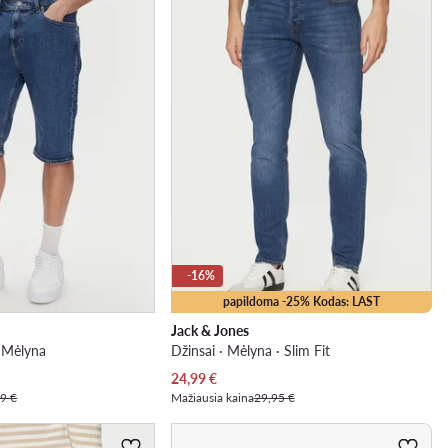
-16%
papildoma -25% Kodas: LAST
Jack & Jones
· Mėlyna
Džinsai · Mėlyna · Slim Fit
Dabartinė kaina
24,99
€
9 €
Mažiausia kaina
29,95 €