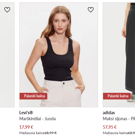
Palanki kaina
Palanki kaina
Levi's®
adidas
Marškinėliai · Juoda
Maksi sijonas · Pi
Dabartinė kaina
Dabartinė kaina
17,99
€
57,95
€
Mažiausia kaina
18,99 €
Mažiausia kaina
63,9