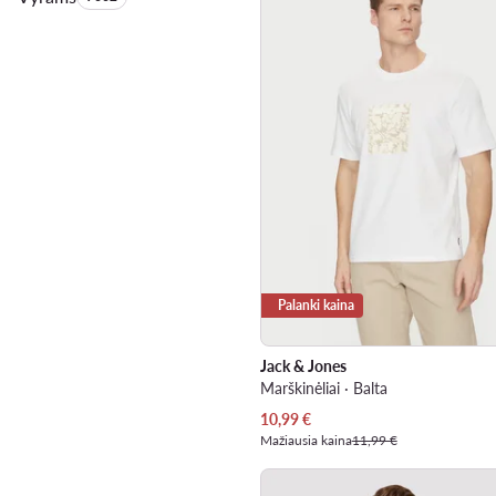
Palanki kaina
Jack & Jones
Marškinėliai · Balta
Dabartinė kaina
10,99
€
Mažiausia kaina
11,99 €