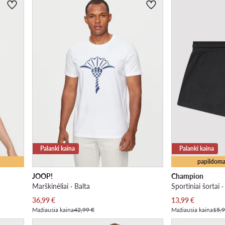
Palanki kaina
Palanki kaina
papildoma
JOOP!
Champion
Marškinėliai · Balta
Sportiniai šortai 
Dabartinė kaina
Dabartinė kaina
36,99
€
13,99
€
Mažiausia kaina
42,99 €
Mažiausia kaina
15,9