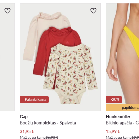
Palanki kaina
-20%
papildoma
Gap
Hunkemöller
Bodžių komplektas · Spalvota
Bikinio apačia · 
Dabartinė kaina
Dabartinė kaina
31,95
€
15,99
€
Mažiausia kaina
36,95 €
Mažiausia kaina
19,9