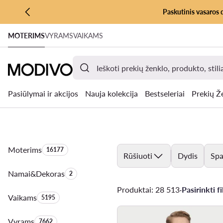
Paskutinis vasaros 
PEREITI PRIE PAGRINDINIO TURINIO
MOTERIMS
VYRAMS
VAIKAMS
PEREITI Į PAIEŠKĄ
Pasiūlymai ir akcijos
Nauja kolekcija
Bestseleriai
Prekių Ž
Moterims
Produktų skaičius:
16177
Rūšiuoti
Dydis
Spa
Namai&Dekoras
Produktų skaičius:
2
Produktai: 28 513
·
Pasirinkti fil
Vaikams
Produktų skaičius:
5195
Vyrams
Produktų skaičius:
7662