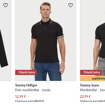
Palanki kaina
Palanki kaina
papildoma
Tommy Hilfiger
Tommy Jeans
Polo marškinėliai · Juoda
Marškinėliai · Ju
Dabartinė kaina
Dabartinė kaina
52,99
€
22,99
€
Mažiausia kaina
58,99 €
Mažiausia kaina
24,9