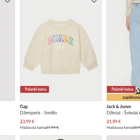
Palanki kaina
Palanki kaina
papildoma
Gap
Jack & Jones
Džemperis · Smėlio
Džinsai · Šviesiai
Dabartinė kaina
Dabartinė kaina
23,99
€
21,99
€
Mažiausia kaina
27,99 €
Mažiausia kaina
23,9