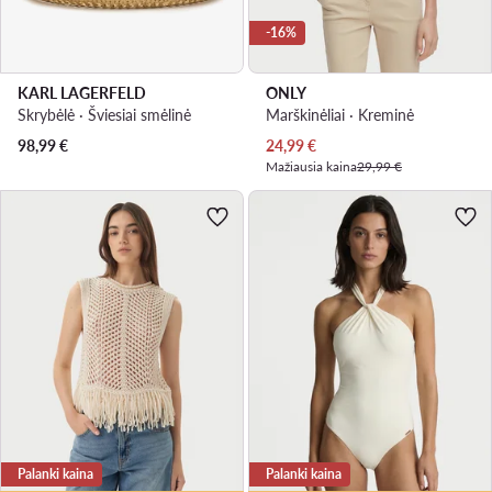
-16%
KARL LAGERFELD
ONLY
Skrybėlė · Šviesiai smėlinė
Marškinėliai · Kreminė
Dabartinė kaina
98,99
€
24,99
€
Mažiausia kaina
29,99 €
Palanki kaina
Palanki kaina