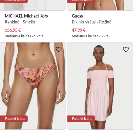
MICHAEL Michael Kors
Guess
Rankinė · Smėlio
Bikinio viršus · Rožinė
Dabartinė kaina
Dabartinė kaina
156,95
€
47,99
€
Mažiausia kaina
175,95 €
Mažiausia kaina
52,99 €
Palanki kaina
Palanki kaina