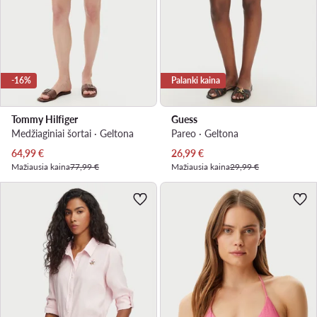
-16%
Palanki kaina
Tommy Hilfiger
Guess
Medžiaginiai šortai · Geltona
Pareo · Geltona
Dabartinė kaina
Dabartinė kaina
64,99
€
26,99
€
Mažiausia kaina
77,99 €
Mažiausia kaina
29,99 €