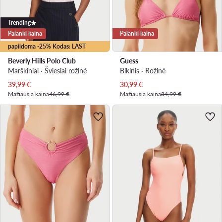
Trending
Palanki kaina
Palanki kaina
papildoma -25% Kodas: LAST
Beverly Hills Polo Club
Guess
Marškiniai · Šviesiai rožinė
Bikinis · Rožinė
Dabartinė kaina
Dabartinė kaina
39,99
€
30,99
€
Mažiausia kaina
46,99 €
Mažiausia kaina
34,99 €