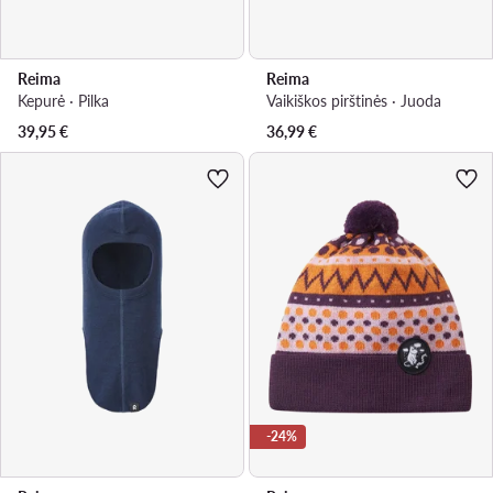
Reima
Reima
Kepurė · Pilka
Vaikiškos pirštinės · Juoda
39,95
€
36,99
€
-24%