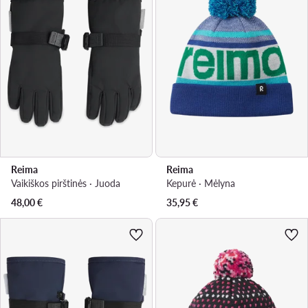
Reima
Reima
Vaikiškos pirštinės · Juoda
Kepurė · Mėlyna
48,00
€
35,95
€