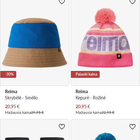
-30%
Palanki kaina
Reima
Reima
Skrybėlė · Smėlio
Kepurė · Rožinė
Dabartinė kaina
Dabartinė kaina
20,95
€
20,95
€
Mažiausia kaina
29,95 €
Mažiausia kaina
22,95 €