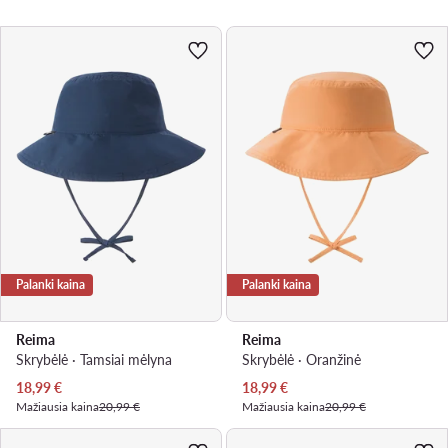
Palanki kaina
Palanki kaina
Reima
Reima
Skrybėlė · Tamsiai mėlyna
Skrybėlė · Oranžinė
Dabartinė kaina
Dabartinė kaina
18,99
€
18,99
€
Mažiausia kaina
20,99 €
Mažiausia kaina
20,99 €