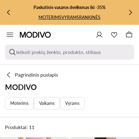
PEREITI PRIE PAGRINDINIO TURINIO
PEREITI Į PAIEŠKĄ
Paskutinis vasaros dvelksmas iki -35%
MOTERIMS
VYRAMS
RANKINĖS
Ieškoti prekių ženklo, produkto, stiliaus
Pagrindinis puslapis
MODIVO
Moterims
Vaikams
Vyrams
Produktai: 11