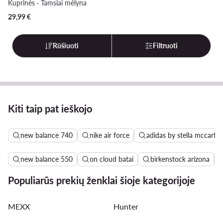
Kuprinės · Tamsiai mėlyna
29,99
€
Rūšiuoti
Filtruoti
Kiti taip pat ieškojo
new balance 740
nike air force
adidas by stella mccartn
new balance 550
on cloud batai
birkenstock arizona
Populiarūs prekių ženklai šioje kategorijoje
MEXX
Hunter