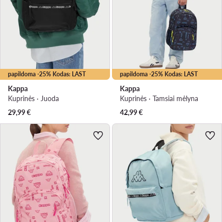
papildoma -25% Kodas: LAST
papildoma -25% Kodas: LAST
Kappa
Kappa
Kuprinės · Juoda
Kuprinės · Tamsiai mėlyna
29,99
€
42,99
€