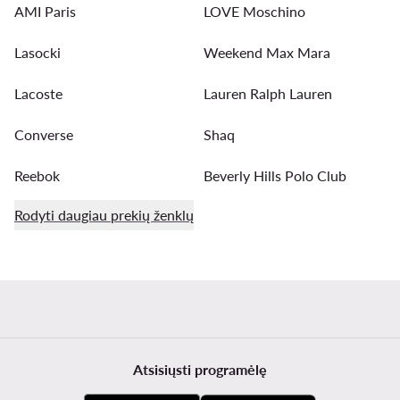
AMI Paris
LOVE Moschino
Lasocki
Weekend Max Mara
Lacoste
Lauren Ralph Lauren
Converse
Shaq
Reebok
Beverly Hills Polo Club
Rodyti daugiau prekių ženklų
Atsisiųsti programėlę