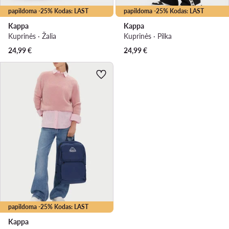
papildoma -25% Kodas: LAST
papildoma -25% Kodas: LAST
Kappa
Kappa
Kuprinės · Žalia
Kuprinės · Pilka
24,99
€
24,99
€
papildoma -25% Kodas: LAST
Kappa