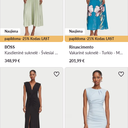
Naujiena
Naujiena
papildoma -25% Kodas: LAST
papildoma -25% Kodas: LAST
BOSS
Rinascimento
Kasdieninė suknelė · Šviesiai žalia · Midi
Vakarinė suknelė · Turkio · Maksi
348,99
€
201,99
€