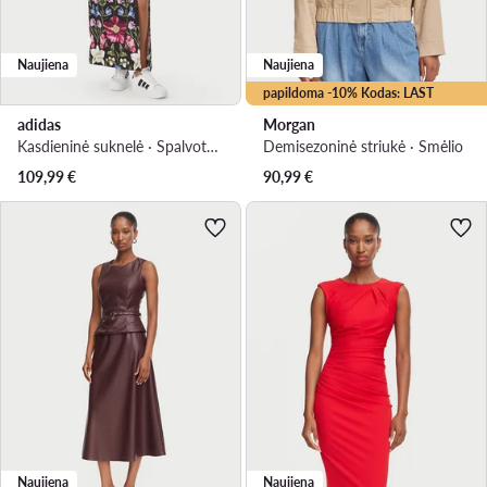
Naujiena
Naujiena
papildoma -10% Kodas: LAST
adidas
Morgan
Kasdieninė suknelė · Spalvota · Maksi
Demisezoninė striukė · Smėlio
109,99
€
90,99
€
Naujiena
Naujiena