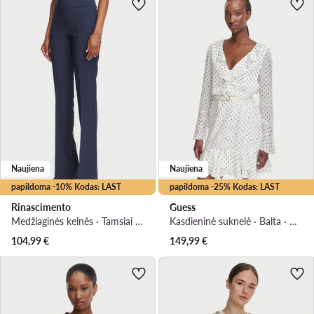
Naujiena
Naujiena
papildoma -10% Kodas: LAST
papildoma -25% Kodas: LAST
Rinascimento
Guess
Medžiaginės kelnės · Tamsiai mėlyna · Regular Fit
Kasdieninė suknelė · Balta · Mini
104,99
€
149,99
€