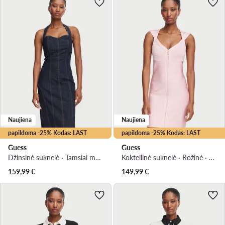
Naujiena
Naujiena
papildoma -25% Kodas: LAST
papildoma -25% Kodas: LAST
Guess
Guess
Džinsinė suknelė · Tamsiai mėlyna · Mini
Kokteilinė suknelė · Rožinė · Mini
159,99
€
149,99
€