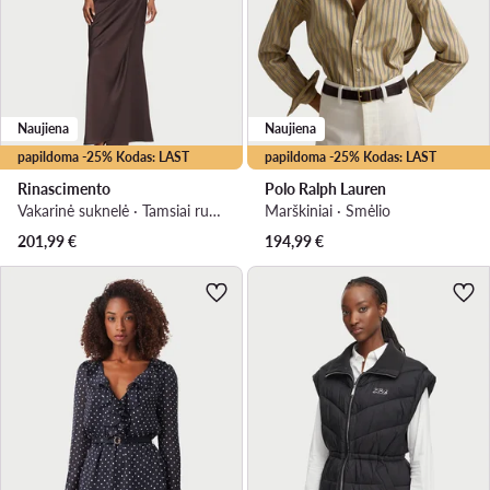
Naujiena
Naujiena
papildoma -25% Kodas: LAST
papildoma -25% Kodas: LAST
Rinascimento
Polo Ralph Lauren
Vakarinė suknelė · Tamsiai ruda · Maksi
Marškiniai · Smėlio
201,99
€
194,99
€