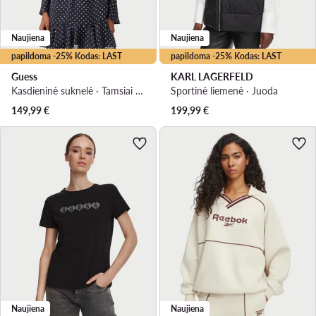
Naujiena
Naujiena
papildoma -25% Kodas: LAST
papildoma -25% Kodas: LAST
Guess
KARL LAGERFELD
Kasdieninė suknelė · Tamsiai mėlyna · Mini
Sportinė liemenė · Juoda
149,99
€
199,99
€
Naujiena
Naujiena