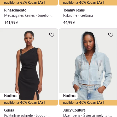
papildoma -25% Kodas: LAST
papildoma -10% Kodas: LAST
Rinascimento
Tommy Jeans
Medžiaginės kelnės · Smėlio · Regular Fit
Palaidinė · Geltona
141,99
€
44,99
€
Naujiena
Naujiena
papildoma -10% Kodas: LAST
papildoma -10% Kodas: LAST
Guess
Juicy Couture
Kokteilinė suknelė · Juoda · Mini
Džemperis · Šviesiai mėlyna · Regular Fit