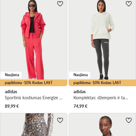
Naujiena
Naujiena
papildoma -10% Kodas: LAST
papildoma -10% Kodas: LAST
adidas
adidas
Sportinis kostiumas Energize KQ7594 Rožinė Regular Fit
Komplektas: džemperis ir tamprės Leisure KD8264 Kreminė Regular Fit
89,99
€
74,99
€