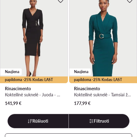
Naujiena
Naujiena
papildoma -25% Kodas: LAST
papildoma -25% Kodas: LAST
Rinascimento
Rinascimento
Kokteilinė suknelė · Juoda · Midi
Kokteilinė suknelė · Tamsiai žalia · Midi
141,99
€
177,99
€
Rūšiuoti
Filtruoti