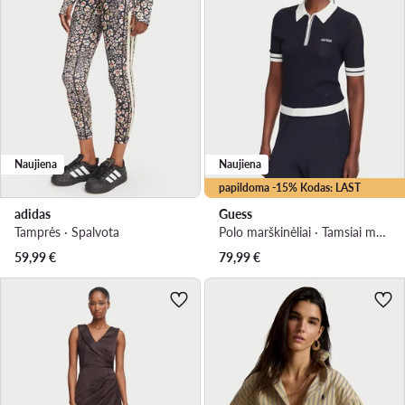
Naujiena
Naujiena
papildoma -15% Kodas: LAST
adidas
Guess
Tamprės · Spalvota
Polo marškinėliai · Tamsiai mėlyna
59,99
€
79,99
€