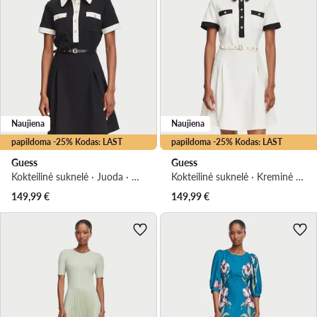
Naujiena
Naujiena
papildoma -25% Kodas: LAST
papildoma -25% Kodas: LAST
Guess
Guess
Kokteilinė suknelė · Juoda · Mini
Kokteilinė suknelė · Kreminė · Mini
149,99
€
149,99
€