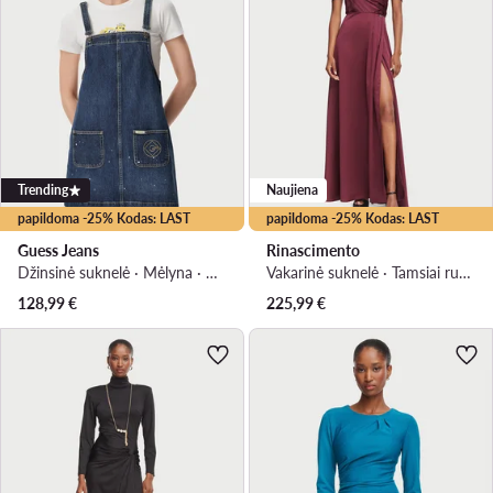
Trending
Naujiena
papildoma -25% Kodas: LAST
papildoma -25% Kodas: LAST
Guess Jeans
Rinascimento
Džinsinė suknelė · Mėlyna · Mini
Vakarinė suknelė · Tamsiai ruda · Maksi
128,99
€
225,99
€