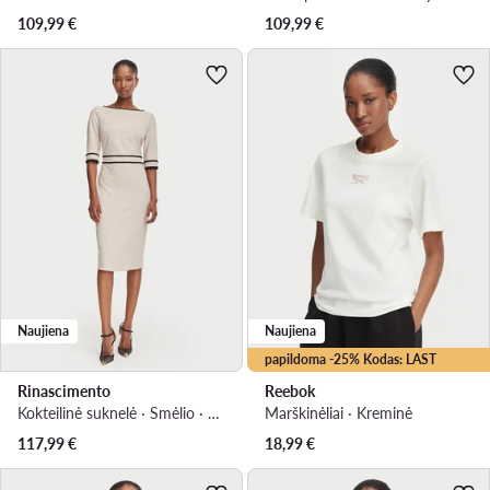
109,99
€
109,99
€
Naujiena
Naujiena
papildoma -25% Kodas: LAST
Rinascimento
Reebok
Kokteilinė suknelė · Smėlio · Midi
Marškinėliai · Kreminė
117,99
€
18,99
€