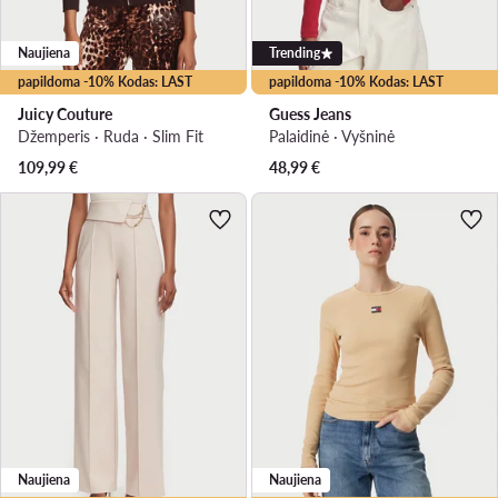
Naujiena
Trending
papildoma -10% Kodas: LAST
papildoma -10% Kodas: LAST
Juicy Couture
Guess Jeans
Džemperis · Ruda · Slim Fit
Palaidinė · Vyšninė
109,99
€
48,99
€
Naujiena
Naujiena