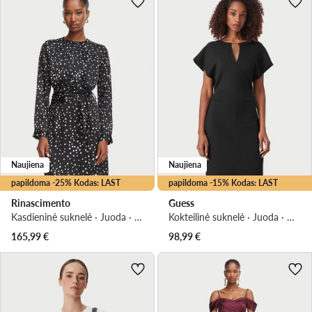
Naujiena
Naujiena
papildoma -25% Kodas: LAST
papildoma -15% Kodas: LAST
Rinascimento
Guess
Kasdieninė suknelė · Juoda · Mini
Kokteilinė suknelė · Juoda · Midi
165,99
€
98,99
€