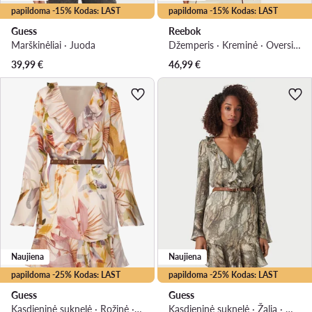
papildoma -15% Kodas: LAST
papildoma -15% Kodas: LAST
Guess
Reebok
Marškinėliai · Juoda
Džemperis · Kreminė · Oversize
39,99
€
46,99
€
Naujiena
Naujiena
papildoma -25% Kodas: LAST
papildoma -25% Kodas: LAST
Guess
Guess
Kasdieninė suknelė · Rožinė · Mini
Kasdieninė suknelė · Žalia · Mini