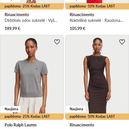
papildoma -25% Kodas: LAST
papildoma -10% Kodas: LAST
Rinascimento
Rinascimento
Dirbtinės odos suknelė · Vyšninė · Midi
Kokteilinė suknelė · Raudona · Midi
189,99
€
105,99
€
Naujiena
Naujiena
papildoma -25% Kodas: LAST
papildoma -10% Kodas: LAST
Polo Ralph Lauren
Rinascimento