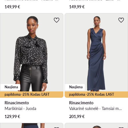
149,99
€
149,99
€
Naujiena
Naujiena
papildoma -25% Kodas: LAST
papildoma -25% Kodas: LAST
Rinascimento
Rinascimento
Marškiniai · Juoda
Vakarinė suknelė · Tamsiai mėlyna · Maksi
129,99
€
201,99
€