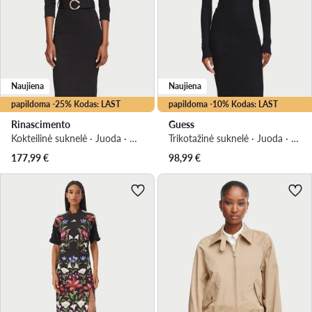
Naujiena
Naujiena
papildoma -25% Kodas: LAST
papildoma -10% Kodas: LAST
Rinascimento
Guess
Kokteilinė suknelė · Juoda · Midi
Trikotažinė suknelė · Juoda · Mini
177,99
€
98,99
€