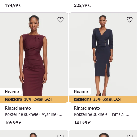
194,99
€
225,99
€
Naujiena
Naujiena
papildoma -10% Kodas: LAST
papildoma -25% Kodas: LAST
Rinascimento
Rinascimento
Kokteilinė suknelė · Vyšninė · Mini
Kokteilinė suknelė · Tamsiai mėlyna · Midi
105,99
€
141,99
€