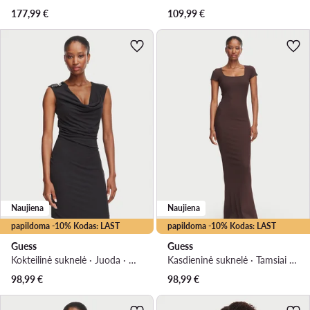
177,99
€
109,99
€
Naujiena
Naujiena
papildoma -10% Kodas: LAST
papildoma -10% Kodas: LAST
Guess
Guess
Kokteilinė suknelė · Juoda · Mini
Kasdieninė suknelė · Tamsiai ruda · Maksi
98,99
€
98,99
€