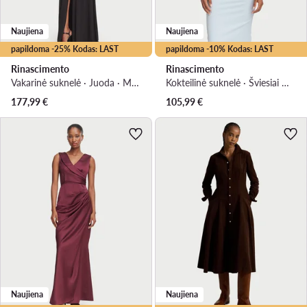
Naujiena
Naujiena
papildoma -25% Kodas: LAST
papildoma -10% Kodas: LAST
Rinascimento
Rinascimento
Vakarinė suknelė · Juoda · Maksi
Kokteilinė suknelė · Šviesiai mėlyna · Midi
177,99
€
105,99
€
Naujiena
Naujiena