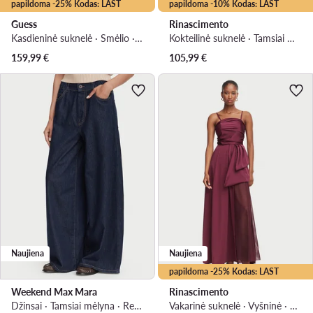
papildoma -25% Kodas: LAST
papildoma -10% Kodas: LAST
Guess
Rinascimento
Kasdieninė suknelė · Smėlio · Mini
Kokteilinė suknelė · Tamsiai mėlyna · Mini
159,99
€
105,99
€
Naujiena
Naujiena
papildoma -25% Kodas: LAST
Weekend Max Mara
Rinascimento
Džinsai · Tamsiai mėlyna · Regular Fit
Vakarinė suknelė · Vyšninė · Maksi