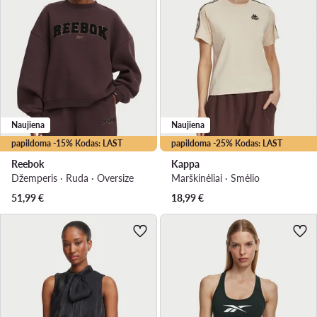
Naujiena
Naujiena
papildoma -15% Kodas: LAST
papildoma -25% Kodas: LAST
Reebok
Kappa
Džemperis · Ruda · Oversize
Marškinėliai · Smėlio
51,99
€
18,99
€