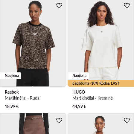
Naujiena
Naujiena
papildoma -10% Kodas: LAST
Reebok
HUGO
Marškinėliai · Ruda
Marškinėliai · Kreminė
18,99
€
44,99
€