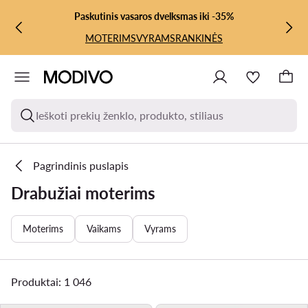
PEREITI PRIE PAGRINDINIO TURINIO
PEREITI Į PAIEŠKĄ
Paskutinis vasaros dvelksmas iki -35%
MOTERIMS
VYRAMS
RANKINĖS
Ieškoti prekių ženklo, produkto, stiliaus
Pagrindinis puslapis
Drabužiai moterims
Moterims
Vaikams
Vyrams
Produktai: 1 046