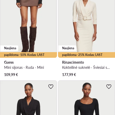
Naujiena
Naujiena
papildoma -10% Kodas: LAST
papildoma -25% Kodas: LAST
Guess
Rinascimento
Mini sijonas · Ruda · Mini
Kokteilinė suknelė · Šviesiai smėlinė · Midi
109,99
€
177,99
€