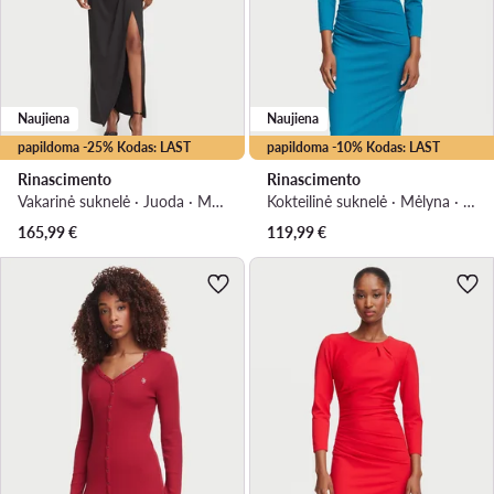
Naujiena
Naujiena
papildoma -25% Kodas: LAST
papildoma -10% Kodas: LAST
Rinascimento
Rinascimento
Vakarinė suknelė · Juoda · Maksi
Kokteilinė suknelė · Mėlyna · Midi
165,99
€
119,99
€