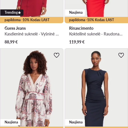
Trending
Naujiena
papildoma -10% Kodas: LAST
papildoma -10% Kodas: LAST
Guess Jeans
Rinascimento
Kasdieninė suknelė · Vyšninė · Mini
Kokteilinė suknelė · Raudona · Midi
88,99
€
119,99
€
Naujiena
Naujiena