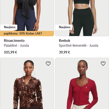
Naujiena
Naujiena
papildoma -10% Kodas: LAST
Rinascimento
Reebok
Palaidinė · Juoda
Sportinė liemenėlė · Juoda
105,99
€
39,99
€