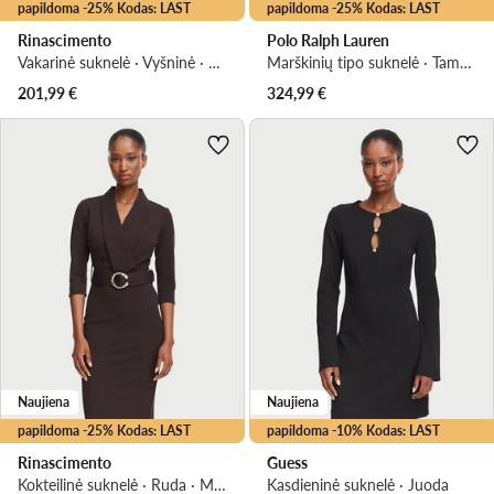
papildoma -25% Kodas: LAST
papildoma -25% Kodas: LAST
Rinascimento
Polo Ralph Lauren
Vakarinė suknelė · Vyšninė · Maksi
Marškinių tipo suknelė · Tamsiai ruda · Midi
201,99
€
324,99
€
Naujiena
Naujiena
papildoma -25% Kodas: LAST
papildoma -10% Kodas: LAST
Rinascimento
Guess
Kokteilinė suknelė · Ruda · Midi
Kasdieninė suknelė · Juoda