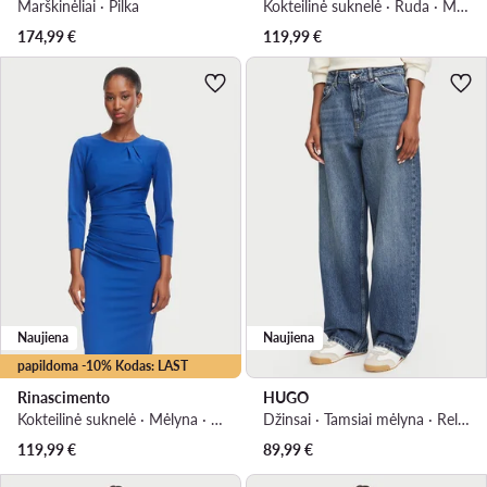
Marškinėliai · Pilka
Kokteilinė suknelė · Ruda · Midi
174,99
€
119,99
€
Naujiena
Naujiena
papildoma -10% Kodas: LAST
Rinascimento
HUGO
Kokteilinė suknelė · Mėlyna · Midi
Džinsai · Tamsiai mėlyna · Relaxed Fit
119,99
€
89,99
€