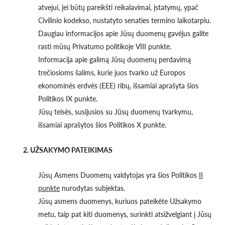
atvejui, jei būtų pareikšti reikalavimai, įstatymų, ypač
Civilinio kodekso, nustatyto senaties termino laikotarpiu.
Daugiau informacijos apie Jūsų duomenų gavėjus galite
rasti mūsų Privatumo politikoje VIII punkte.
Informacija apie galimą Jūsų duomenų perdavimą
trečiosioms šalims, kurie juos tvarko už Europos
ekonominės erdvės (EEE) ribų, išsamiai aprašyta šios
Politikos IX punkte.
Jūsų teisės, susijusios su Jūsų duomenų tvarkymu,
išsamiai aprašytos šios Politikos X punkte.
2. UŽSAKYMO PATEIKIMAS
Jūsų Asmens Duomenų valdytojas yra šios Politikos
II
punkte
nurodytas subjektas.
Jūsų asmens duomenys, kuriuos pateikėte Užsakymo
metu, taip pat kiti duomenys, surinkti atsižvelgiant į Jūsų