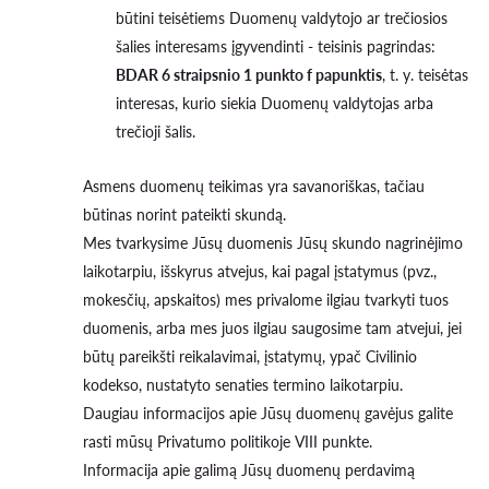
būtini teisėtiems Duomenų valdytojo ar trečiosios
šalies interesams įgyvendinti - teisinis pagrindas:
BDAR 6 straipsnio 1 punkto f papunktis
, t. y. teisėtas
interesas, kurio siekia Duomenų valdytojas arba
trečioji šalis.
Asmens duomenų teikimas yra savanoriškas, tačiau
būtinas norint pateikti skundą.
Mes tvarkysime Jūsų duomenis Jūsų skundo nagrinėjimo
laikotarpiu, išskyrus atvejus, kai pagal įstatymus (pvz.,
mokesčių, apskaitos) mes privalome ilgiau tvarkyti tuos
duomenis, arba mes juos ilgiau saugosime tam atvejui, jei
būtų pareikšti reikalavimai, įstatymų, ypač Civilinio
kodekso, nustatyto senaties termino laikotarpiu.
Daugiau informacijos apie Jūsų duomenų gavėjus galite
rasti mūsų Privatumo politikoje VIII punkte.
Informacija apie galimą Jūsų duomenų perdavimą