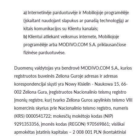
a)
Internetinėje parduotuvėje ir Mobiliojoje programėlėje
(įskaitant naudojant slapukus ar panašią technologiją) ar
kitais komunikacijos su Klientu kanalais;
b)
Klientui atliekant veiksmus internete, Mobiliojoje
programėlėje arba MODIVO.COM S.A. priklausančiose
fizinėse parduotuvėse.
Duomenų valdytojas yra bendrovė MODIVO.COM S.A., kurios
registruotos buveinės Zeliona Guroje adresas ir adresas
korespondencijai siųsti yra Nowy Kisielin - Naukowa 15, 66-
002 Zeliona Gura, įregistruotos Nacionalinio teismų registro
Įmonių registre, kurį tvarko Zeliona Guros apylinkės teismo VIII
komercinis skyrius prie Nacionalinio teismo registro, numeris
(KRS) 0000541722; mokesčių mokėtojo kodas (NIP)
9291353356, įmonės kodas (REGON) 970569861; visiškai
apmokėtas įstatinis kapitalas – 2 008 001 PLN (kontaktiniai