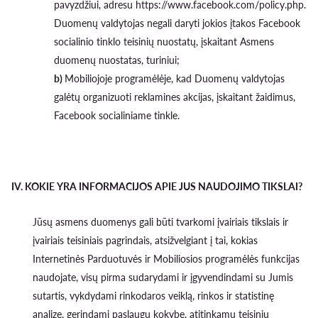
pavyzdžiui, adresu https://www.facebook.com/policy.php.
Duomenų valdytojas negali daryti jokios įtakos Facebook
socialinio tinklo teisinių nuostatų, įskaitant Asmens
duomenų nuostatas, turiniui;
b)
Mobiliojoje programėlėje, kad Duomenų valdytojas
galėtų organizuoti reklamines akcijas, įskaitant žaidimus,
Facebook socialiniame tinkle.
IV. KOKIE YRA INFORMACIJOS APIE JUS NAUDOJIMO TIKSLAI?
Jūsų asmens duomenys gali būti tvarkomi įvairiais tikslais ir
įvairiais teisiniais pagrindais, atsižvelgiant į tai, kokias
Internetinės Parduotuvės ir Mobiliosios programėlės funkcijas
naudojate, visų pirma sudarydami ir įgyvendindami su Jumis
sutartis, vykdydami rinkodaros veiklą, rinkos ir statistinę
analizę, gerindami paslaugų kokybę, atitinkamų teisinių