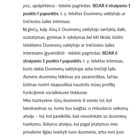
pvz., apsipirkimui - teisinis pagrindas:
BDAR 6 straipsnio 1
punkto f papunktis
, t. y. teisėtas Duomenų valdytojo ar
trečiosios šalies interesas;
b)
ginčų, kaip Jūsų ir Duomenų valdytojo santykių dalis,
nustatymas, gynimas ir vykdymas bei kiti tikslai, būtini
teisėtiems Duomenų valdytojo ar trečiosios šalies
interesams įgyvendinti - teisinis pagrindas:
BDAR 6
straipsnio 1 punkto f papunktis
, t. y. teisėtas interesas,
kurio siekia Duomenų valdytojas arba trečioji šalis.
Asmens duomenų teikimas yra savanoriškas, tačiau
būtinas norint visapusiškai naudotis mūsų profilių
funkcijomis socialiniuose tinkluose.
Mes tvarkysime Jūsų duomenis iš esmės tol, kol
bendravimas su Jumis bus baigtas, o rinkodaros veiksmų
atveju – tol, kol pareikšite, kad nesutinkate su duomenų
tvarkymu, išskyrus atvejus, kai pagal įstatymus mes
privalome ilgiau tvarkyti tuos duomenis, arba mes juos