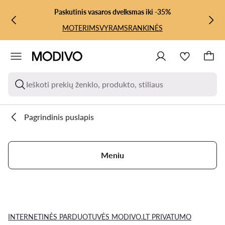
PEREITI PRIE PAGRINDINIO TURINIO
PEREITI Į PAIEŠKĄ
Paskutinis vasaros dvelksmas iki -35%
MOTERIMS
VYRAMS
RANKINĖS
Ieškoti prekių ženklo, produkto, stiliaus
Pagrindinis puslapis
Meniu
INTERNETINĖS PARDUOTUVĖS MODIVO.LT PRIVATUMO