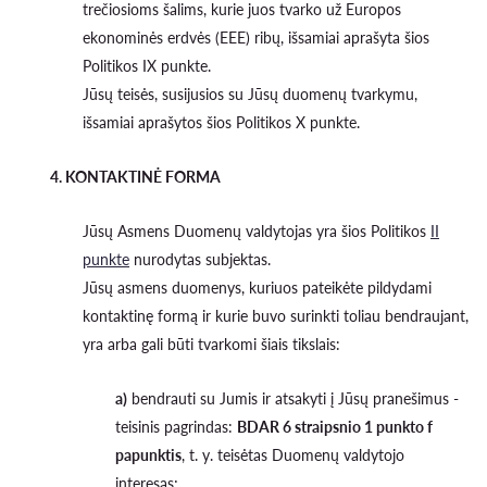
trečiosioms šalims, kurie juos tvarko už Europos
ekonominės erdvės (EEE) ribų, išsamiai aprašyta šios
Politikos IX punkte.
Jūsų teisės, susijusios su Jūsų duomenų tvarkymu,
išsamiai aprašytos šios Politikos X punkte.
4. KONTAKTINĖ FORMA
Jūsų Asmens Duomenų valdytojas yra šios Politikos
II
punkte
nurodytas subjektas.
Jūsų asmens duomenys, kuriuos pateikėte pildydami
kontaktinę formą ir kurie buvo surinkti toliau bendraujant,
yra arba gali būti tvarkomi šiais tikslais:
a)
bendrauti su Jumis ir atsakyti į Jūsų pranešimus -
teisinis pagrindas:
BDAR 6 straipsnio 1 punkto f
papunktis
, t. y. teisėtas Duomenų valdytojo
interesas;