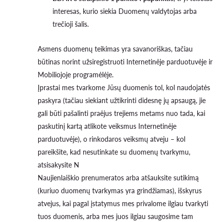
interesas, kurio siekia Duomenų valdytojas arba
trečioji šalis.
Asmens duomenų teikimas yra savanoriškas, tačiau
būtinas norint užsiregistruoti Internetinėje parduotuvėje ir
Mobiliojoje programėlėje.
Įprastai mes tvarkome Jūsų duomenis tol, kol naudojatės
paskyra (tačiau siekiant užtikrinti didesnę jų apsaugą, jie
gali būti pašalinti praėjus trejiems metams nuo tada, kai
paskutinį kartą atlikote veiksmus Internetinėje
parduotuvėje), o rinkodaros veiksmų atveju – kol
pareikšite, kad nesutinkate su duomenų tvarkymu,
atsisakysite N
Naujienlaiškio prenumeratos arba atšauksite sutikimą
(kuriuo duomenų tvarkymas yra grindžiamas), išskyrus
atvejus, kai pagal įstatymus mes privalome ilgiau tvarkyti
tuos duomenis, arba mes juos ilgiau saugosime tam