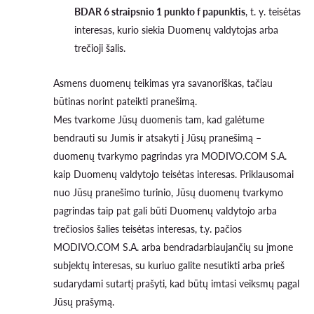
BDAR 6 straipsnio 1 punkto f papunktis
, t. y. teisėtas
interesas, kurio siekia Duomenų valdytojas arba
trečioji šalis.
Asmens duomenų teikimas yra savanoriškas, tačiau
būtinas norint pateikti pranešimą.
Mes tvarkome Jūsų duomenis tam, kad galėtume
bendrauti su Jumis ir atsakyti į Jūsų pranešimą –
duomenų tvarkymo pagrindas yra MODIVO.COM S.A.
kaip Duomenų valdytojo teisėtas interesas. Priklausomai
nuo Jūsų pranešimo turinio, Jūsų duomenų tvarkymo
pagrindas taip pat gali būti Duomenų valdytojo arba
trečiosios šalies teisėtas interesas, t.y. pačios
MODIVO.COM S.A. arba bendradarbiaujančių su įmone
subjektų interesas, su kuriuo galite nesutikti arba prieš
sudarydami sutartį prašyti, kad būtų imtasi veiksmų pagal
Jūsų prašymą.