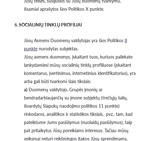
Jūsų teisės, susijusios su Jūsų duomenų tvarkymu,
išsamiai aprašytos šios Politikos X punkte.
6. SOCIALINIŲ TINKLŲ PROFILIAI
Jūsų Asmens Duomenų valdytojas yra šios Politikos
II
punkte
nurodytas subjektas.
Jūsų asmens duomenys, įskaitant tuos, kuriuos paliekate
lankydamiesi mūsų socialinių tinklų profiliuose (įskaitant
komentarus, įvertinimus, internetinius identifikatorius), yra
arba gali būti tvarkomi šiais tikslais:
a)
Duomenų valdytojo, Grupės įmonių ar
bendradarbiaujančių su įmone subjektų (trečiųjų šalių,
išvardytų Slapukų naudojimo politikos 11 punkte)
rinkodaros, analitikos ir statistikos tikslais, pvz., tam, kad
pateiktume Jums pasiūlymus (nuolaidų pasiūlymus), taip
pat pritaikytus Jūsų poreikiams interesus. Tačiau mūsų
veiksmai neturi reikšmingos įtakos Jūsų sprendimams,