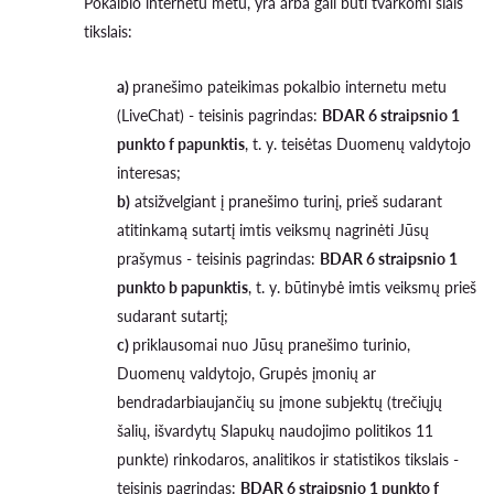
Pokalbio internetu metu, yra arba gali būti tvarkomi šiais
tikslais:
a)
pranešimo pateikimas pokalbio internetu metu
(LiveChat) - teisinis pagrindas:
BDAR 6 straipsnio 1
punkto f papunktis
, t. y. teisėtas Duomenų valdytojo
interesas;
b)
atsižvelgiant į pranešimo turinį, prieš sudarant
atitinkamą sutartį imtis veiksmų nagrinėti Jūsų
prašymus - teisinis pagrindas:
BDAR 6 straipsnio 1
punkto b papunktis
, t. y. būtinybė imtis veiksmų prieš
sudarant sutartį;
c)
priklausomai nuo Jūsų pranešimo turinio,
Duomenų valdytojo, Grupės įmonių ar
bendradarbiaujančių su įmone subjektų (trečiųjų
šalių, išvardytų Slapukų naudojimo politikos 11
punkte) rinkodaros, analitikos ir statistikos tikslais -
teisinis pagrindas:
BDAR 6 straipsnio 1 punkto f