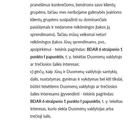
pranešimus konkrečioms, bendroms savo klientų
grupėms, tačiau mes neribojame galimybės įvairioms
klientų grupėms susipažinti su dominančiais
pasiūlymais ir nedarome reikšmingos įtakos jų
sprendimams). Tačiau mūsų veiksmai neturi
reikšmingos įtakos Jūsų sprendimams, pvz.,
apsipirkimui - teisinis pagrindas:
BDAR 6 straipsnio 1
punkto f papunktis
, t. y. teisėtas Duomenų valdytojo
ar trečiosios šalies interesas;
c)
ginčų, kaip Jūsų ir Duomenų valdytojo santykių
dalis, nustatymas, gynimas ir vykdymas bei kiti tikslai,
būtini teisėtiems Duomenų valdytojo ar trečiosios
šalies interesams įgyvendinti - teisinis pagrindas:
BDAR 6 straipsnio 1 punkto f papunktis
, t. y. teisėtas
interesas, kurio siekia Duomenų valdytojas arba
trečioji šalis.