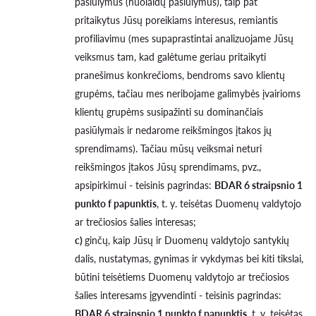
pasiūlymus (nuolaidų pasiūlymus), taip pat
pritaikytus Jūsų poreikiams interesus, remiantis
profiliavimu (mes supaprastintai analizuojame Jūsų
veiksmus tam, kad galėtume geriau pritaikyti
pranešimus konkrečioms, bendroms savo klientų
grupėms, tačiau mes neribojame galimybės įvairioms
klientų grupėms susipažinti su dominančiais
pasiūlymais ir nedarome reikšmingos įtakos jų
sprendimams). Tačiau mūsų veiksmai neturi
reikšmingos įtakos Jūsų sprendimams, pvz.,
apsipirkimui - teisinis pagrindas:
BDAR 6 straipsnio 1
punkto f papunktis
, t. y. teisėtas Duomenų valdytojo
ar trečiosios šalies interesas;
c)
ginčų, kaip Jūsų ir Duomenų valdytojo santykių
dalis, nustatymas, gynimas ir vykdymas bei kiti tikslai,
būtini teisėtiems Duomenų valdytojo ar trečiosios
šalies interesams įgyvendinti - teisinis pagrindas:
BDAR 6 straipsnio 1 punkto f papunktis
, t. y. teisėtas