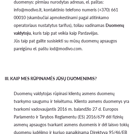
duomenys: pirmiau nurodytas adresas, el. paštas:
info@modivo.lt, kontaktinio telefono numeris (+370) 661
00010 (skambučiai apmokestinami pagal atitinkamo
operatoriaus nustatytus tarifus), toliau vadinamas
Duomenų
valdytoju
, kuris taip pat veikia kaip Pardavėjas.
Jūs taip pat galite susisiekti su mūsų duomenų apsaugos
pareigūnu el. paštu iod@modivo.com.
III. KAIP MES RŪPINAMĖS JŪSŲ DUOMENIMIS?
Duomenų valdytojas rūpinasi klientų asmens duomenų
tvarkymo saugumu ir teisėtumu. Kliento asmens duomenys yra
tvarkomi vadovaujantis 2016 m. balandžio 27 d. Europos
Parlamento ir Tarybos Reglamentu (ES) 2016/679 dėl fizinių
asmenų apsaugos tvarkant asmens duomenis ir dėl laisvo tokių
duomenų judėjimo ir kuriuo panaikinama Direktyva 95/46/EB