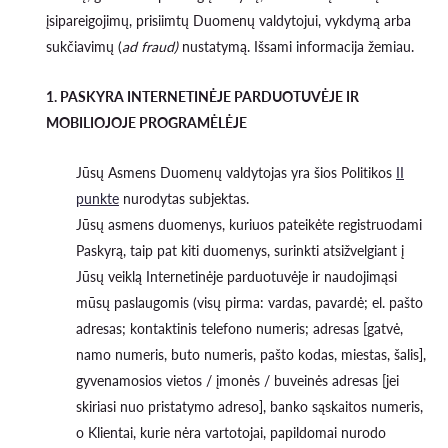
įsipareigojimų, prisiimtų Duomenų valdytojui, vykdymą arba
sukčiavimų (
ad fraud)
nustatymą. Išsami informacija žemiau.
1. PASKYRA INTERNETINĖJE PARDUOTUVĖJE IR
MOBILIOJOJE PROGRAMĖLĖJE
Jūsų Asmens Duomenų valdytojas yra šios Politikos
II
punkte
nurodytas subjektas.
Jūsų asmens duomenys, kuriuos pateikėte registruodami
Paskyrą, taip pat kiti duomenys, surinkti atsižvelgiant į
Jūsų veiklą Internetinėje parduotuvėje ir naudojimąsi
mūsų paslaugomis (visų pirma: vardas, pavardė; el. pašto
adresas; kontaktinis telefono numeris; adresas [gatvė,
namo numeris, buto numeris, pašto kodas, miestas, šalis],
gyvenamosios vietos / įmonės / buveinės adresas [jei
skiriasi nuo pristatymo adreso], banko sąskaitos numeris,
o Klientai, kurie nėra vartotojai, papildomai nurodo