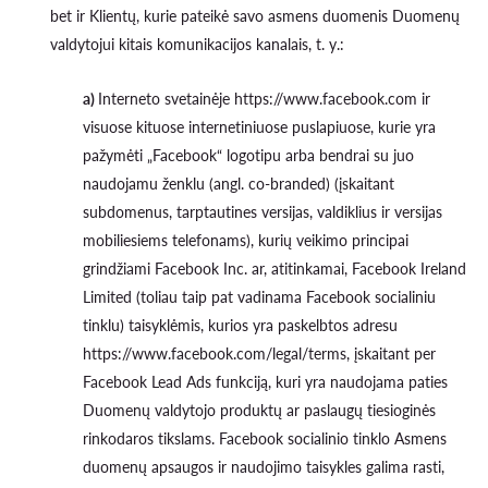
bet ir Klientų, kurie pateikė savo asmens duomenis Duomenų
valdytojui kitais komunikacijos kanalais, t. y.:
a)
Interneto svetainėje https://www.facebook.com ir
visuose kituose internetiniuose puslapiuose, kurie yra
pažymėti „Facebook“ logotipu arba bendrai su juo
naudojamu ženklu (angl. co-branded) (įskaitant
subdomenus, tarptautines versijas, valdiklius ir versijas
mobiliesiems telefonams), kurių veikimo principai
grindžiami Facebook Inc. ar, atitinkamai, Facebook Ireland
Limited (toliau taip pat vadinama Facebook socialiniu
tinklu) taisyklėmis, kurios yra paskelbtos adresu
https://www.facebook.com/legal/terms, įskaitant per
Facebook Lead Ads funkciją, kuri yra naudojama paties
Duomenų valdytojo produktų ar paslaugų tiesioginės
rinkodaros tikslams. Facebook socialinio tinklo Asmens
duomenų apsaugos ir naudojimo taisykles galima rasti,