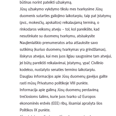
būtinas norint pateikti užsakymą.
Jūsų užsakymo vykdymo tikslu mes tvarkysime Jūsų
duomenis sutarties galiojimo laikotarpiu, taip pat įstatymų
(pvz., mokesčių, apskaitos) reikalaujamą terminą, o
rinkodaros veiksmų atveju – tol, kol pareikšite, kad
nesutinkate su duomenų tvarkymu, atsisakysite
Naujienlaiškio prenumeratos arba atšauksite savo
sutikimą (kuriuo duomenų tvarkymas yra grindžiamas),
išskyrus atvejus, kai mes juos ilgiau saugosime tam atvejui,
jei būtų pareikšti reikalavimai, įstatymų, ypač Civilinio
kodekso, nustatyto senaties termino laikotarpiu.
Daugiau informacijos apie Jūsų duomenų gavėjus galite
rasti mūsų Privatumo politikoje VIII punkte.
Informacija apie galimą Jūsų duomenų perdavimą
trečiosioms šalims, kurie juos tvarko už Europos
ekonominės erdvės (EEE) ribų, išsamiai aprašyta šios
Politikos IX punkte.