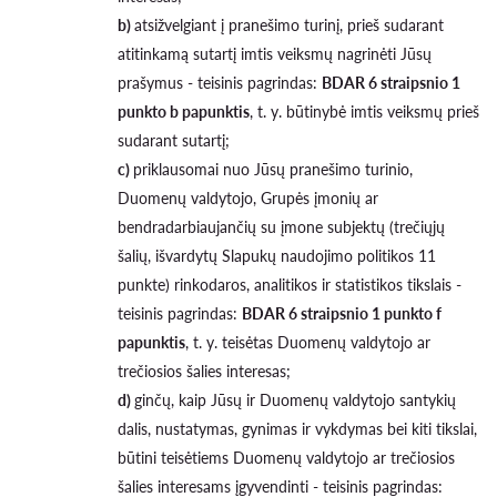
b)
atsižvelgiant į pranešimo turinį, prieš sudarant
atitinkamą sutartį imtis veiksmų nagrinėti Jūsų
prašymus - teisinis pagrindas:
BDAR 6 straipsnio 1
punkto b papunktis
, t. y. būtinybė imtis veiksmų prieš
sudarant sutartį;
c)
priklausomai nuo Jūsų pranešimo turinio,
Duomenų valdytojo, Grupės įmonių ar
bendradarbiaujančių su įmone subjektų (trečiųjų
šalių, išvardytų Slapukų naudojimo politikos 11
punkte) rinkodaros, analitikos ir statistikos tikslais -
teisinis pagrindas:
BDAR 6 straipsnio 1 punkto f
papunktis
, t. y. teisėtas Duomenų valdytojo ar
trečiosios šalies interesas;
d)
ginčų, kaip Jūsų ir Duomenų valdytojo santykių
dalis, nustatymas, gynimas ir vykdymas bei kiti tikslai,
būtini teisėtiems Duomenų valdytojo ar trečiosios
šalies interesams įgyvendinti - teisinis pagrindas: