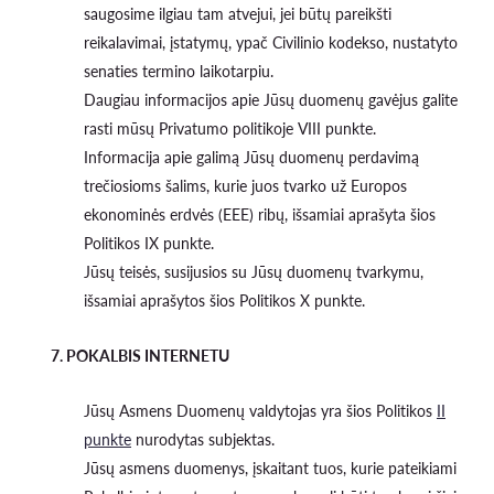
saugosime ilgiau tam atvejui, jei būtų pareikšti
reikalavimai, įstatymų, ypač Civilinio kodekso, nustatyto
senaties termino laikotarpiu.
Daugiau informacijos apie Jūsų duomenų gavėjus galite
rasti mūsų Privatumo politikoje VIII punkte.
Informacija apie galimą Jūsų duomenų perdavimą
trečiosioms šalims, kurie juos tvarko už Europos
ekonominės erdvės (EEE) ribų, išsamiai aprašyta šios
Politikos IX punkte.
Jūsų teisės, susijusios su Jūsų duomenų tvarkymu,
išsamiai aprašytos šios Politikos X punkte.
7. POKALBIS INTERNETU
Jūsų Asmens Duomenų valdytojas yra šios Politikos
II
punkte
nurodytas subjektas.
Jūsų asmens duomenys, įskaitant tuos, kurie pateikiami