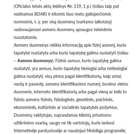
(Oficialus teisės aktų leidinys Nr. 119, 1 p.) (toliau taip pat
vadinamas BDAR) ir kitomis šiuo metu galiojančiomis
normomis, t. y. per visą duomenų tvarkymo laikotarpį
vadovaujamasi asmens duomenų apsaugos teisinėmis
nuostatomis.
Asmens duomenys reiškia informaciją apie fizinį asmenį, kurio
tapatybė nustatyta arba kurio tapatybę galima nustatyti (toliau
–
Asmens duomenys
). Fizinis asmuo, kurio tapatybę galima
nustatyti, yra asmuo, kurio tapatybę tiesiogiai arba netiesiogiai
galima nustatyti, visų pirma pagal identifikatorių, kaip antai,
vardą ir pavardę, asmens identifikavimo numerį, buvimo vietos
duomenis, interneto identifikatorių arba pagal vieną ar kelis to
fizinio asmens fizinės, fiziologinės, genetinės, psichinės,
ekonominės, kultūrinės ar socialinės tapatybės požymius.
Duomenų valdytojas, suprasdamas klientų privatumo
užtikrinimo svarbą, saugo ne tik vartotojų, kurie lankosi
Internetinėje parduotuvėje ar naudojasi Mobiliąja programėle,