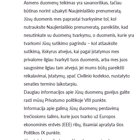
Asmens duomenų teikimas yra savanoriškas, tačiau
būtinas norint užsakyti Naujeinlaiškio prenumeratą.
Jūsų duomenis mes paprastai tvarkysime tol, kol
nutrauksite Naujienlaiškio prenumeratą, pareikšite, kad
nesutinkate su duomenų tvarkymu, o duomenis, kurie yra
tvarkomi Jūsų sutikimo pagrindu – kol atšauksite
sutikimą, išskyrus atvejus, kai pagal įstatymus mes
privalome ilgiau tvarkyti tuos duomenis, arba mes juos
saugosime ilgiau tam atvejui, jei mums būtų pareikšti
reikalavimai, įstatymų, ypač Civilinio kodekso, nustatyto
senaties termino laikotarpiu.
Daugiau informacijos apie Jūsų duomenų gavėjus galite
rasti mūsų Privatumo politikoje VIII punkte.
Informacija apie galimą Jūsų duomenų perdavimą
trečiosioms šalims, kurie juos tvarko už Europos
ekonominės erdvės (EEE) ribų, išsamiai aprašyta šios
Politikos IX punkte.