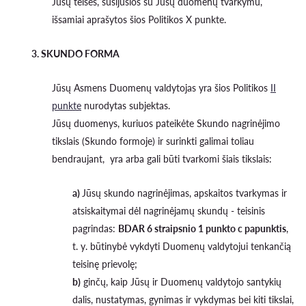
Jūsų teisės, susijusios su Jūsų duomenų tvarkymu,
išsamiai aprašytos šios Politikos X punkte.
3. SKUNDO FORMA
Jūsų Asmens Duomenų valdytojas yra šios Politikos
II
punkte
nurodytas subjektas.
Jūsų duomenys, kuriuos pateikėte Skundo nagrinėjimo
tikslais (Skundo formoje) ir surinkti galimai toliau
bendraujant, yra arba gali būti tvarkomi šiais tikslais:
a)
Jūsų skundo nagrinėjimas, apskaitos tvarkymas ir
atsiskaitymai dėl nagrinėjamų skundų - teisinis
pagrindas:
BDAR 6 straipsnio 1 punkto c papunktis
,
t. y. būtinybė vykdyti Duomenų valdytojui tenkančią
teisinę prievolę;
b)
ginčų, kaip Jūsų ir Duomenų valdytojo santykių
dalis, nustatymas, gynimas ir vykdymas bei kiti tikslai,