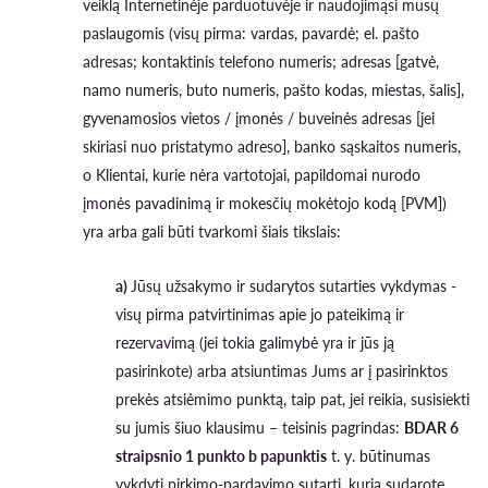
veiklą Internetinėje parduotuvėje ir naudojimąsi mūsų
paslaugomis (visų pirma: vardas, pavardė; el. pašto
adresas; kontaktinis telefono numeris; adresas [gatvė,
namo numeris, buto numeris, pašto kodas, miestas, šalis],
gyvenamosios vietos / įmonės / buveinės adresas [jei
skiriasi nuo pristatymo adreso], banko sąskaitos numeris,
o Klientai, kurie nėra vartotojai, papildomai nurodo
įmonės pavadinimą ir mokesčių mokėtojo kodą [PVM])
yra arba gali būti tvarkomi šiais tikslais:
a)
Jūsų užsakymo ir sudarytos sutarties vykdymas -
visų pirma patvirtinimas apie jo pateikimą ir
rezervavimą (jei tokia galimybė yra ir jūs ją
pasirinkote) arba atsiuntimas Jums ar į pasirinktos
prekės atsiėmimo punktą, taip pat, jei reikia, susisiekti
su jumis šiuo klausimu – teisinis pagrindas:
BDAR 6
straipsnio 1 punkto b papunktis
t. y. būtinumas
vykdyti pirkimo-pardavimo sutartį, kurią sudarote