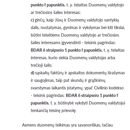
punkto f papunktis
, t. y. teisėtas Duomenų valdytojo
ar trečiosios šalies interesas;
c)
ginčų, kaip Jūsų ir Duomenų valdytojo santykių
dalis, nustatymas, gynimas ir vykdymas bei kiti tikslai,
būtini teisėtiems Duomenų valdytojo ar trečiosios
šalies interesams įgyvendinti - teisinis pagrindas:
BDAR 6 straipsnio 1 punkto f papunktis
, t. y. teisėtas
interesas, kurio siekia Duomenų valdytojas arba
trečioji šalis;
d)
sąskaitų faktūrų ir apskaitos dokumentų išrašymas
ir saugojimas, taip pat skundų ir grąžinimų
svarstymas laikantis įstatymų, ypač Civilinio kodekso
- teisinis pagrindas:
BDAR 6 straipsnio 1 punkto f
papunktis
, t. y. būtinybė vykdyti Duomenų valdytojui
tenkančią teisinę prievolę.
Asmens duomenų teikimas yra savanoriškas, tačiau