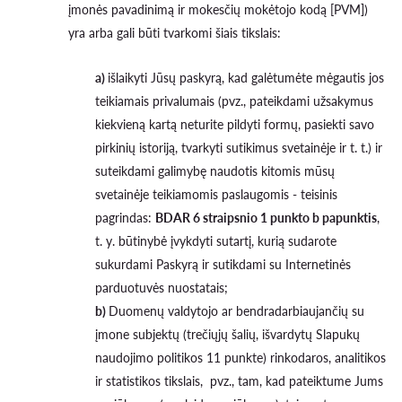
įmonės pavadinimą ir mokesčių mokėtojo kodą [PVM])
yra arba gali būti tvarkomi šiais tikslais:
a)
išlaikyti Jūsų paskyrą, kad galėtumėte mėgautis jos
teikiamais privalumais (pvz., pateikdami užsakymus
kiekvieną kartą neturite pildyti formų, pasiekti savo
pirkinių istoriją, tvarkyti sutikimus svetainėje ir t. t.) ir
suteikdami galimybę naudotis kitomis mūsų
svetainėje teikiamomis paslaugomis - teisinis
pagrindas:
BDAR 6 straipsnio 1 punkto b papunktis
,
t. y. būtinybė įvykdyti sutartį, kurią sudarote
sukurdami Paskyrą ir sutikdami su Internetinės
parduotuvės nuostatais;
b)
Duomenų valdytojo ar bendradarbiaujančių su
įmone subjektų (trečiųjų šalių, išvardytų Slapukų
naudojimo politikos 11 punkte) rinkodaros, analitikos
ir statistikos tikslais, pvz., tam, kad pateiktume Jums