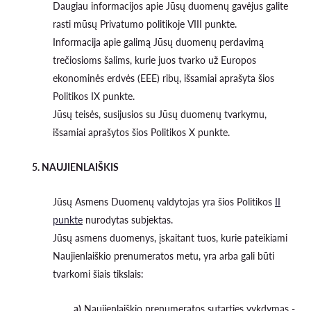
Daugiau informacijos apie Jūsų duomenų gavėjus galite
rasti mūsų Privatumo politikoje VIII punkte.
Informacija apie galimą Jūsų duomenų perdavimą
trečiosioms šalims, kurie juos tvarko už Europos
ekonominės erdvės (EEE) ribų, išsamiai aprašyta šios
Politikos IX punkte.
Jūsų teisės, susijusios su Jūsų duomenų tvarkymu,
išsamiai aprašytos šios Politikos X punkte.
5. NAUJIENLAIŠKIS
Jūsų Asmens Duomenų valdytojas yra šios Politikos
II
punkte
nurodytas subjektas.
Jūsų asmens duomenys, įskaitant tuos, kurie pateikiami
Naujienlaiškio prenumeratos metu, yra arba gali būti
tvarkomi šiais tikslais:
a)
Naujienlaiškio prenumeratos sutarties vykdymas -