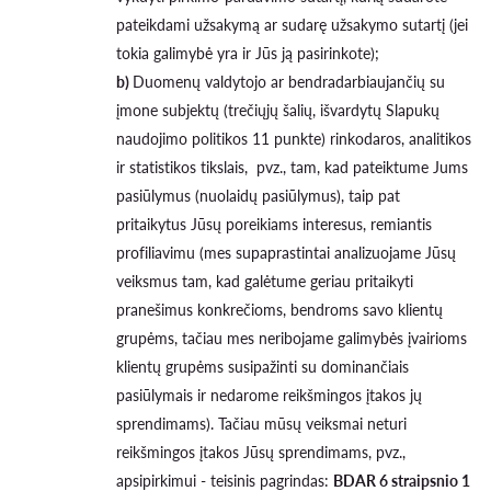
pateikdami užsakymą ar sudarę užsakymo sutartį (jei
tokia galimybė yra ir Jūs ją pasirinkote);
b)
Duomenų valdytojo ar bendradarbiaujančių su
įmone subjektų (trečiųjų šalių, išvardytų Slapukų
naudojimo politikos 11 punkte) rinkodaros, analitikos
ir statistikos tikslais, pvz., tam, kad pateiktume Jums
pasiūlymus (nuolaidų pasiūlymus), taip pat
pritaikytus Jūsų poreikiams interesus, remiantis
profiliavimu (mes supaprastintai analizuojame Jūsų
veiksmus tam, kad galėtume geriau pritaikyti
pranešimus konkrečioms, bendroms savo klientų
grupėms, tačiau mes neribojame galimybės įvairioms
klientų grupėms susipažinti su dominančiais
pasiūlymais ir nedarome reikšmingos įtakos jų
sprendimams). Tačiau mūsų veiksmai neturi
reikšmingos įtakos Jūsų sprendimams, pvz.,
apsipirkimui - teisinis pagrindas:
BDAR 6 straipsnio 1