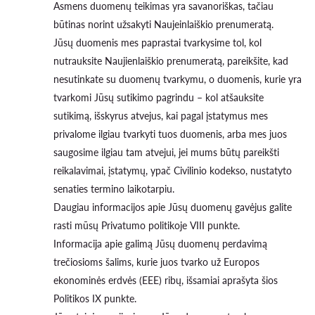
Asmens duomenų teikimas yra savanoriškas, tačiau
būtinas norint užsakyti Naujeinlaiškio prenumeratą.
Jūsų duomenis mes paprastai tvarkysime tol, kol
nutrauksite Naujienlaiškio prenumeratą, pareikšite, kad
nesutinkate su duomenų tvarkymu, o duomenis, kurie yra
tvarkomi Jūsų sutikimo pagrindu – kol atšauksite
sutikimą, išskyrus atvejus, kai pagal įstatymus mes
privalome ilgiau tvarkyti tuos duomenis, arba mes juos
saugosime ilgiau tam atvejui, jei mums būtų pareikšti
reikalavimai, įstatymų, ypač Civilinio kodekso, nustatyto
senaties termino laikotarpiu.
Daugiau informacijos apie Jūsų duomenų gavėjus galite
rasti mūsų Privatumo politikoje VIII punkte.
Informacija apie galimą Jūsų duomenų perdavimą
trečiosioms šalims, kurie juos tvarko už Europos
ekonominės erdvės (EEE) ribų, išsamiai aprašyta šios
Politikos IX punkte.