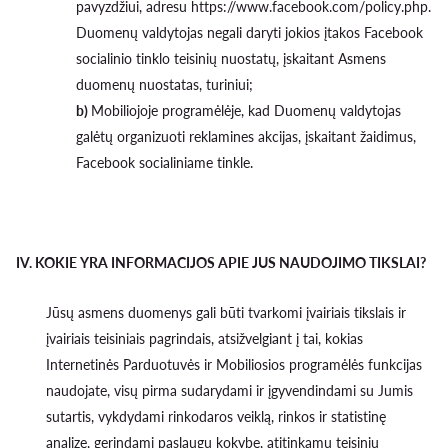
pavyzdžiui, adresu https://www.facebook.com/policy.php.
Duomenų valdytojas negali daryti jokios įtakos Facebook
socialinio tinklo teisinių nuostatų, įskaitant Asmens
duomenų nuostatas, turiniui;
b)
Mobiliojoje programėlėje, kad Duomenų valdytojas
galėtų organizuoti reklamines akcijas, įskaitant žaidimus,
Facebook socialiniame tinkle.
IV. KOKIE YRA INFORMACIJOS APIE JUS NAUDOJIMO TIKSLAI?
Jūsų asmens duomenys gali būti tvarkomi įvairiais tikslais ir
įvairiais teisiniais pagrindais, atsižvelgiant į tai, kokias
Internetinės Parduotuvės ir Mobiliosios programėlės funkcijas
naudojate, visų pirma sudarydami ir įgyvendindami su Jumis
sutartis, vykdydami rinkodaros veiklą, rinkos ir statistinę
analizę, gerindami paslaugų kokybę, atitinkamų teisinių