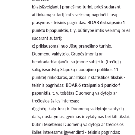
b)
atsižvelgiant į pranešimo turinį, prieš sudarant
atitinkamą sutartį imtis veiksmų nagrinėti Jūsų
prašymus - teisinis pagrindas:
BDAR 6 straipsnio 1
punkto b papunktis
, t. y. būtinybė imtis veiksmų prieš
sudarant sutartį;
c)
priklausomai nuo Jūsų pranešimo turinio,
Duomenų valdytojo, Grupės įmonių ar
bendradarbiaujančių su įmone subjektų (trečiųjų
šalių, išvardytų Slapukų naudojimo politikos 11
punkte) rinkodaros, analitikos ir statistikos tikslais -
teisinis pagrindas:
BDAR 6 straipsnio 1 punkto f
papunktis
, t. y. teisėtas Duomenų valdytojo ar
trečiosios šalies interesas;
d)
ginčų, kaip Jūsų ir Duomenų valdytojo santykių
dalis, nustatymas, gynimas ir vykdymas bei kiti tikslai,
būtini teisėtiems Duomenų valdytojo ar trečiosios
šalies interesams įgyvendinti - teisinis pagrindas: