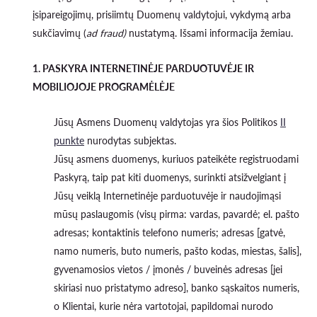
įsipareigojimų, prisiimtų Duomenų valdytojui, vykdymą arba
sukčiavimų (
ad fraud)
nustatymą. Išsami informacija žemiau.
1. PASKYRA INTERNETINĖJE PARDUOTUVĖJE IR
MOBILIOJOJE PROGRAMĖLĖJE
Jūsų Asmens Duomenų valdytojas yra šios Politikos
II
punkte
nurodytas subjektas.
Jūsų asmens duomenys, kuriuos pateikėte registruodami
Paskyrą, taip pat kiti duomenys, surinkti atsižvelgiant į
Jūsų veiklą Internetinėje parduotuvėje ir naudojimąsi
mūsų paslaugomis (visų pirma: vardas, pavardė; el. pašto
adresas; kontaktinis telefono numeris; adresas [gatvė,
namo numeris, buto numeris, pašto kodas, miestas, šalis],
gyvenamosios vietos / įmonės / buveinės adresas [jei
skiriasi nuo pristatymo adreso], banko sąskaitos numeris,
o Klientai, kurie nėra vartotojai, papildomai nurodo