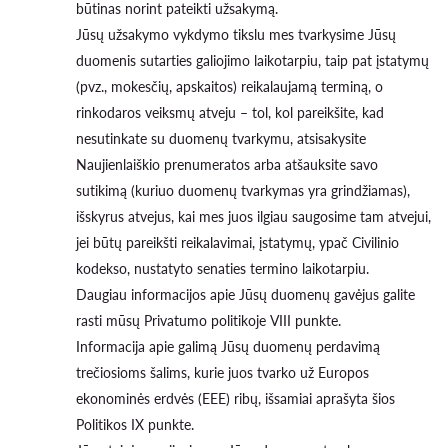
būtinas norint pateikti užsakymą.
Jūsų užsakymo vykdymo tikslu mes tvarkysime Jūsų
duomenis sutarties galiojimo laikotarpiu, taip pat įstatymų
(pvz., mokesčių, apskaitos) reikalaujamą terminą, o
rinkodaros veiksmų atveju – tol, kol pareikšite, kad
nesutinkate su duomenų tvarkymu, atsisakysite
Naujienlaiškio prenumeratos arba atšauksite savo
sutikimą (kuriuo duomenų tvarkymas yra grindžiamas),
išskyrus atvejus, kai mes juos ilgiau saugosime tam atvejui,
jei būtų pareikšti reikalavimai, įstatymų, ypač Civilinio
kodekso, nustatyto senaties termino laikotarpiu.
Daugiau informacijos apie Jūsų duomenų gavėjus galite
rasti mūsų Privatumo politikoje VIII punkte.
Informacija apie galimą Jūsų duomenų perdavimą
trečiosioms šalims, kurie juos tvarko už Europos
ekonominės erdvės (EEE) ribų, išsamiai aprašyta šios
Politikos IX punkte.