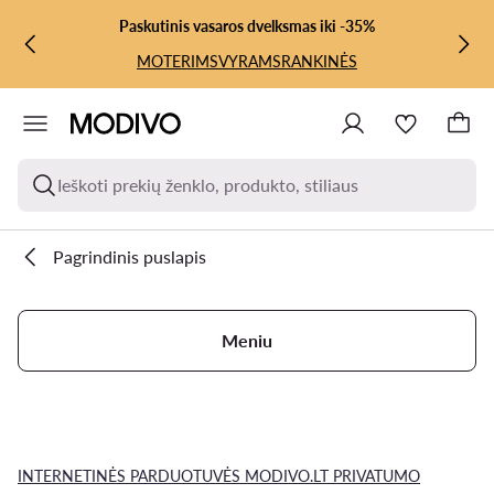
PEREITI PRIE PAGRINDINIO TURINIO
PEREITI Į PAIEŠKĄ
Paskutinis vasaros dvelksmas iki -35%
MOTERIMS
VYRAMS
RANKINĖS
Ieškoti prekių ženklo, produkto, stiliaus
Pagrindinis puslapis
Meniu
INTERNETINĖS PARDUOTUVĖS MODIVO.LT PRIVATUMO