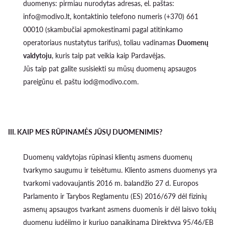
duomenys: pirmiau nurodytas adresas, el. paštas:
info@modivo.lt, kontaktinio telefono numeris (+370) 661
00010 (skambučiai apmokestinami pagal atitinkamo
operatoriaus nustatytus tarifus), toliau vadinamas
Duomenų
valdytoju
, kuris taip pat veikia kaip Pardavėjas.
Jūs taip pat galite susisiekti su mūsų duomenų apsaugos
pareigūnu el. paštu iod@modivo.com.
III. KAIP MES RŪPINAMĖS JŪSŲ DUOMENIMIS?
Duomenų valdytojas rūpinasi klientų asmens duomenų
tvarkymo saugumu ir teisėtumu. Kliento asmens duomenys yra
tvarkomi vadovaujantis 2016 m. balandžio 27 d. Europos
Parlamento ir Tarybos Reglamentu (ES) 2016/679 dėl fizinių
asmenų apsaugos tvarkant asmens duomenis ir dėl laisvo tokių
duomenų judėjimo ir kuriuo panaikinama Direktyva 95/46/EB