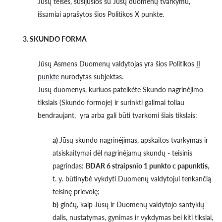
Jūsų teisės, susijusios su Jūsų duomenų tvarkymu,
išsamiai aprašytos šios Politikos X punkte.
3. SKUNDO FORMA
Jūsų Asmens Duomenų valdytojas yra šios Politikos
II
punkte
nurodytas subjektas.
Jūsų duomenys, kuriuos pateikėte Skundo nagrinėjimo
tikslais (Skundo formoje) ir surinkti galimai toliau
bendraujant, yra arba gali būti tvarkomi šiais tikslais:
a)
Jūsų skundo nagrinėjimas, apskaitos tvarkymas ir
atsiskaitymai dėl nagrinėjamų skundų - teisinis
pagrindas:
BDAR 6 straipsnio 1 punkto c papunktis
,
t. y. būtinybė vykdyti Duomenų valdytojui tenkančią
teisinę prievolę;
b)
ginčų, kaip Jūsų ir Duomenų valdytojo santykių
dalis, nustatymas, gynimas ir vykdymas bei kiti tikslai,