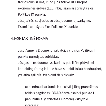
trečiosioms šalims, kurie juos tvarko už Europos
ekonominės erdvės (EEE) ribų, išsamiai aprašyta šios
Politikos IX punkte.
Jūsų teisės, susijusios su Jūsų duomenų tvarkymu,
išsamiai aprašytos šios Politikos X punkte.
4. KONTAKTINĖ FORMA
Jūsų Asmens Duomenų valdytojas yra šios Politikos
II
punkte
nurodytas subjektas.
Jūsų asmens duomenys, kuriuos pateikėte pildydami
kontaktinę formą ir kurie buvo surinkti toliau bendraujant,
yra arba gali būti tvarkomi šiais tikslais:
a)
bendrauti su Jumis ir atsakyti į Jūsų pranešimus -
teisinis pagrindas:
BDAR 6 straipsnio 1 punkto f
papunktis
, t. y. teisėtas Duomenų valdytojo
interesas;