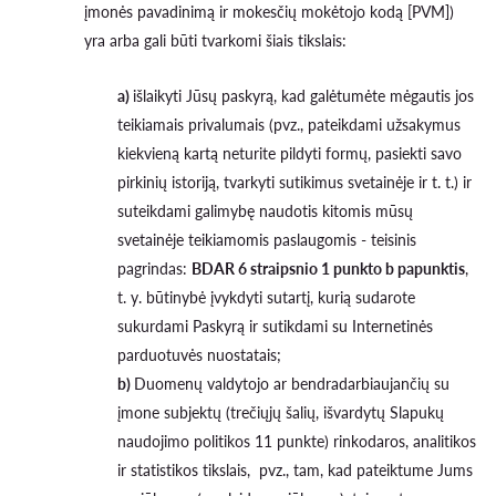
įmonės pavadinimą ir mokesčių mokėtojo kodą [PVM])
yra arba gali būti tvarkomi šiais tikslais:
a)
išlaikyti Jūsų paskyrą, kad galėtumėte mėgautis jos
teikiamais privalumais (pvz., pateikdami užsakymus
kiekvieną kartą neturite pildyti formų, pasiekti savo
pirkinių istoriją, tvarkyti sutikimus svetainėje ir t. t.) ir
suteikdami galimybę naudotis kitomis mūsų
svetainėje teikiamomis paslaugomis - teisinis
pagrindas:
BDAR 6 straipsnio 1 punkto b papunktis
,
t. y. būtinybė įvykdyti sutartį, kurią sudarote
sukurdami Paskyrą ir sutikdami su Internetinės
parduotuvės nuostatais;
b)
Duomenų valdytojo ar bendradarbiaujančių su
įmone subjektų (trečiųjų šalių, išvardytų Slapukų
naudojimo politikos 11 punkte) rinkodaros, analitikos
ir statistikos tikslais, pvz., tam, kad pateiktume Jums