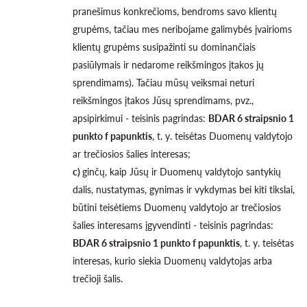
pranešimus konkrečioms, bendroms savo klientų
grupėms, tačiau mes neribojame galimybės įvairioms
klientų grupėms susipažinti su dominančiais
pasiūlymais ir nedarome reikšmingos įtakos jų
sprendimams). Tačiau mūsų veiksmai neturi
reikšmingos įtakos Jūsų sprendimams, pvz.,
apsipirkimui - teisinis pagrindas:
BDAR 6 straipsnio 1
punkto f papunktis
, t. y. teisėtas Duomenų valdytojo
ar trečiosios šalies interesas;
c)
ginčų, kaip Jūsų ir Duomenų valdytojo santykių
dalis, nustatymas, gynimas ir vykdymas bei kiti tikslai,
būtini teisėtiems Duomenų valdytojo ar trečiosios
šalies interesams įgyvendinti - teisinis pagrindas:
BDAR 6 straipsnio 1 punkto f papunktis
, t. y. teisėtas
interesas, kurio siekia Duomenų valdytojas arba
trečioji šalis.