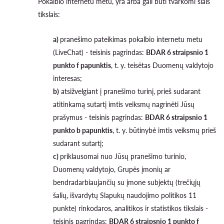
Pokalbio internetu metu, yra arba gali būti tvarkomi šiais
tikslais:
a)
pranešimo pateikimas pokalbio internetu metu
(LiveChat) - teisinis pagrindas:
BDAR 6 straipsnio 1
punkto f papunktis
, t. y. teisėtas Duomenų valdytojo
interesas;
b)
atsižvelgiant į pranešimo turinį, prieš sudarant
atitinkamą sutartį imtis veiksmų nagrinėti Jūsų
prašymus - teisinis pagrindas:
BDAR 6 straipsnio 1
punkto b papunktis
, t. y. būtinybė imtis veiksmų prieš
sudarant sutartį;
c)
priklausomai nuo Jūsų pranešimo turinio,
Duomenų valdytojo, Grupės įmonių ar
bendradarbiaujančių su įmone subjektų (trečiųjų
šalių, išvardytų Slapukų naudojimo politikos 11
punkte) rinkodaros, analitikos ir statistikos tikslais -
teisinis pagrindas:
BDAR 6 straipsnio 1 punkto f