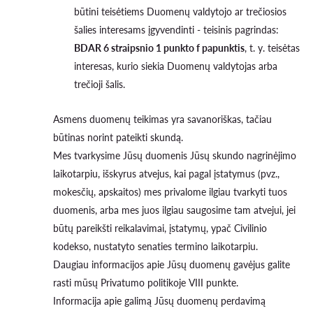
būtini teisėtiems Duomenų valdytojo ar trečiosios
šalies interesams įgyvendinti - teisinis pagrindas:
BDAR 6 straipsnio 1 punkto f papunktis
, t. y. teisėtas
interesas, kurio siekia Duomenų valdytojas arba
trečioji šalis.
Asmens duomenų teikimas yra savanoriškas, tačiau
būtinas norint pateikti skundą.
Mes tvarkysime Jūsų duomenis Jūsų skundo nagrinėjimo
laikotarpiu, išskyrus atvejus, kai pagal įstatymus (pvz.,
mokesčių, apskaitos) mes privalome ilgiau tvarkyti tuos
duomenis, arba mes juos ilgiau saugosime tam atvejui, jei
būtų pareikšti reikalavimai, įstatymų, ypač Civilinio
kodekso, nustatyto senaties termino laikotarpiu.
Daugiau informacijos apie Jūsų duomenų gavėjus galite
rasti mūsų Privatumo politikoje VIII punkte.
Informacija apie galimą Jūsų duomenų perdavimą