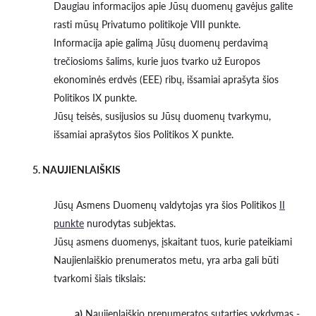
Daugiau informacijos apie Jūsų duomenų gavėjus galite
rasti mūsų Privatumo politikoje VIII punkte.
Informacija apie galimą Jūsų duomenų perdavimą
trečiosioms šalims, kurie juos tvarko už Europos
ekonominės erdvės (EEE) ribų, išsamiai aprašyta šios
Politikos IX punkte.
Jūsų teisės, susijusios su Jūsų duomenų tvarkymu,
išsamiai aprašytos šios Politikos X punkte.
5. NAUJIENLAIŠKIS
Jūsų Asmens Duomenų valdytojas yra šios Politikos
II
punkte
nurodytas subjektas.
Jūsų asmens duomenys, įskaitant tuos, kurie pateikiami
Naujienlaiškio prenumeratos metu, yra arba gali būti
tvarkomi šiais tikslais:
a)
Naujienlaiškio prenumeratos sutarties vykdymas -