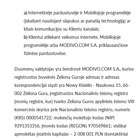
a)
Internetinėje parduotuvėje ir Mobiliojoje programėlėje
(įskaitant naudojant slapukus ar panašią technologiją) ar
kitais komunikacijos su Klientu kanalais;
b)
Klientui atliekant veiksmus internete, Mobiliojoje
programėlėje arba MODIVO.COM S.A. priklausančiose
fizinėse parduotuvėse.
Duomenų valdytojas yra bendrovė MODIVO.COM S.A., kurios
registruotos buveinės Zeliona Guroje adresas ir adresas
korespondencijai siųsti yra Nowy Kisielin - Naukowa 15, 66-
002 Zeliona Gura, įregistruotos Nacionalinio teismų registro
Įmonių registre, kurį tvarko Zeliona Guros apylinkės teismo VIII
komercinis skyrius prie Nacionalinio teismo registro, numeris
(KRS) 0000541722; mokesčių mokėtojo kodas (NIP)
9291353356, įmonės kodas (REGON) 970569861; visiškai
apmokėtas įstatinis kapitalas – 2 008 001 PLN (kontaktiniai