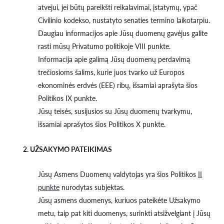
atvejui, jei būtų pareikšti reikalavimai, įstatymų, ypač
Civilinio kodekso, nustatyto senaties termino laikotarpiu.
Daugiau informacijos apie Jūsų duomenų gavėjus galite
rasti mūsų Privatumo politikoje VIII punkte.
Informacija apie galimą Jūsų duomenų perdavimą
trečiosioms šalims, kurie juos tvarko už Europos
ekonominės erdvės (EEE) ribų, išsamiai aprašyta šios
Politikos IX punkte.
Jūsų teisės, susijusios su Jūsų duomenų tvarkymu,
išsamiai aprašytos šios Politikos X punkte.
2. UŽSAKYMO PATEIKIMAS
Jūsų Asmens Duomenų valdytojas yra šios Politikos
II
punkte
nurodytas subjektas.
Jūsų asmens duomenys, kuriuos pateikėte Užsakymo
metu, taip pat kiti duomenys, surinkti atsižvelgiant į Jūsų