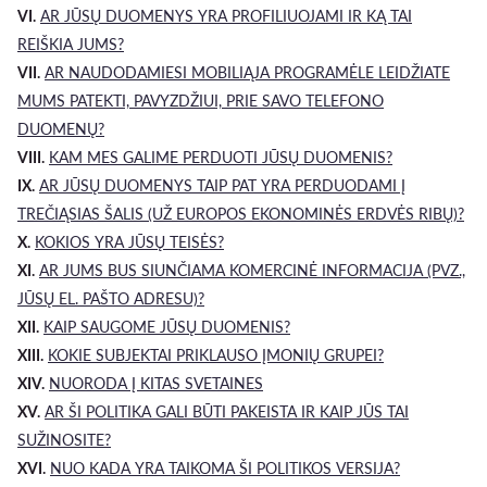
VI.
AR JŪSŲ DUOMENYS YRA PROFILIUOJAMI IR KĄ TAI
REIŠKIA JUMS?
VII.
AR NAUDODAMIESI MOBILIĄJA PROGRAMĖLE LEIDŽIATE
MUMS PATEKTI, PAVYZDŽIUI, PRIE SAVO TELEFONO
DUOMENŲ?
VIII.
KAM MES GALIME PERDUOTI JŪSŲ DUOMENIS?
IX.
AR JŪSŲ DUOMENYS TAIP PAT YRA PERDUODAMI Į
TREČIĄSIAS ŠALIS (UŽ EUROPOS EKONOMINĖS ERDVĖS RIBŲ)?
X.
KOKIOS YRA JŪSŲ TEISĖS?
XI.
AR JUMS BUS SIUNČIAMA KOMERCINĖ INFORMACIJA (PVZ.,
JŪSŲ EL. PAŠTO ADRESU)?
XII.
KAIP SAUGOME JŪSŲ DUOMENIS?
XIII.
KOKIE SUBJEKTAI PRIKLAUSO ĮMONIŲ GRUPEI?
XIV.
NUORODA Į KITAS SVETAINES
XV.
AR ŠI POLITIKA GALI BŪTI PAKEISTA IR KAIP JŪS TAI
SUŽINOSITE?
XVI.
NUO KADA YRA TAIKOMA ŠI POLITIKOS VERSIJA?