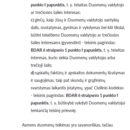
punkto f papunktis
, t. y. teisėtas Duomenų valdytojo
ar trečiosios šalies interesas;
c)
ginčų, kaip Jūsų ir Duomenų valdytojo santykių
dalis, nustatymas, gynimas ir vykdymas bei kiti tikslai,
būtini teisėtiems Duomenų valdytojo ar trečiosios
šalies interesams įgyvendinti - teisinis pagrindas:
BDAR 6 straipsnio 1 punkto f papunktis
, t. y. teisėtas
interesas, kurio siekia Duomenų valdytojas arba
trečioji šalis;
d)
sąskaitų faktūrų ir apskaitos dokumentų išrašymas
ir saugojimas, taip pat skundų ir grąžinimų
svarstymas laikantis įstatymų, ypač Civilinio kodekso
- teisinis pagrindas:
BDAR 6 straipsnio 1 punkto f
papunktis
, t. y. būtinybė vykdyti Duomenų valdytojui
tenkančią teisinę prievolę.
Asmens duomenų teikimas yra savanoriškas, tačiau