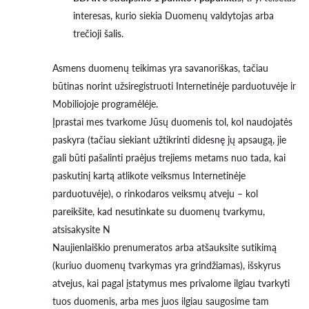
interesas, kurio siekia Duomenų valdytojas arba
trečioji šalis.
Asmens duomenų teikimas yra savanoriškas, tačiau
būtinas norint užsiregistruoti Internetinėje parduotuvėje ir
Mobiliojoje programėlėje.
Įprastai mes tvarkome Jūsų duomenis tol, kol naudojatės
paskyra (tačiau siekiant užtikrinti didesnę jų apsaugą, jie
gali būti pašalinti praėjus trejiems metams nuo tada, kai
paskutinį kartą atlikote veiksmus Internetinėje
parduotuvėje), o rinkodaros veiksmų atveju – kol
pareikšite, kad nesutinkate su duomenų tvarkymu,
atsisakysite N
Naujienlaiškio prenumeratos arba atšauksite sutikimą
(kuriuo duomenų tvarkymas yra grindžiamas), išskyrus
atvejus, kai pagal įstatymus mes privalome ilgiau tvarkyti
tuos duomenis, arba mes juos ilgiau saugosime tam