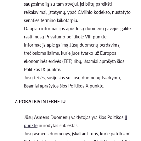
saugosime ilgiau tam atvejui, jei būtų pareikšti
reikalavimai, įstatymų, ypač Civilinio kodekso, nustatyto
senaties termino laikotarpiu.
Daugiau informacijos apie Jūsų duomenų gavėjus galite
rasti mūsų Privatumo politikoje VIII punkte.
Informacija apie galimą Jūsų duomenų perdavimą
trečiosioms šalims, kurie juos tvarko už Europos
ekonominės erdvės (EEE) ribų, išsamiai aprašyta šios
Politikos IX punkte.
Jūsų teisės, susijusios su Jūsų duomenų tvarkymu,
išsamiai aprašytos šios Politikos X punkte.
7. POKALBIS INTERNETU
Jūsų Asmens Duomenų valdytojas yra šios Politikos
II
punkte
nurodytas subjektas.
Jūsų asmens duomenys, įskaitant tuos, kurie pateikiami