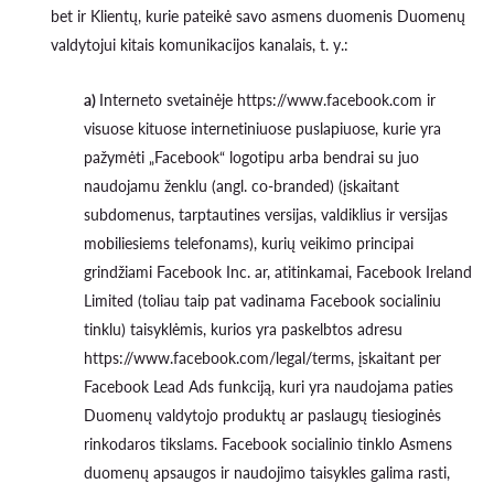
bet ir Klientų, kurie pateikė savo asmens duomenis Duomenų
valdytojui kitais komunikacijos kanalais, t. y.:
a)
Interneto svetainėje https://www.facebook.com ir
visuose kituose internetiniuose puslapiuose, kurie yra
pažymėti „Facebook“ logotipu arba bendrai su juo
naudojamu ženklu (angl. co-branded) (įskaitant
subdomenus, tarptautines versijas, valdiklius ir versijas
mobiliesiems telefonams), kurių veikimo principai
grindžiami Facebook Inc. ar, atitinkamai, Facebook Ireland
Limited (toliau taip pat vadinama Facebook socialiniu
tinklu) taisyklėmis, kurios yra paskelbtos adresu
https://www.facebook.com/legal/terms, įskaitant per
Facebook Lead Ads funkciją, kuri yra naudojama paties
Duomenų valdytojo produktų ar paslaugų tiesioginės
rinkodaros tikslams. Facebook socialinio tinklo Asmens
duomenų apsaugos ir naudojimo taisykles galima rasti,