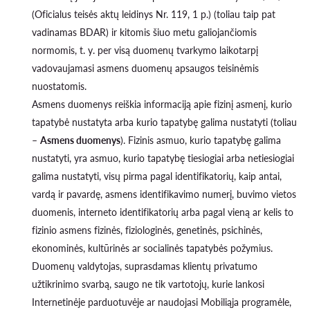
(Oficialus teisės aktų leidinys Nr. 119, 1 p.) (toliau taip pat
vadinamas BDAR) ir kitomis šiuo metu galiojančiomis
normomis, t. y. per visą duomenų tvarkymo laikotarpį
vadovaujamasi asmens duomenų apsaugos teisinėmis
nuostatomis.
Asmens duomenys reiškia informaciją apie fizinį asmenį, kurio
tapatybė nustatyta arba kurio tapatybę galima nustatyti (toliau
–
Asmens duomenys
). Fizinis asmuo, kurio tapatybę galima
nustatyti, yra asmuo, kurio tapatybę tiesiogiai arba netiesiogiai
galima nustatyti, visų pirma pagal identifikatorių, kaip antai,
vardą ir pavardę, asmens identifikavimo numerį, buvimo vietos
duomenis, interneto identifikatorių arba pagal vieną ar kelis to
fizinio asmens fizinės, fiziologinės, genetinės, psichinės,
ekonominės, kultūrinės ar socialinės tapatybės požymius.
Duomenų valdytojas, suprasdamas klientų privatumo
užtikrinimo svarbą, saugo ne tik vartotojų, kurie lankosi
Internetinėje parduotuvėje ar naudojasi Mobiliąja programėle,