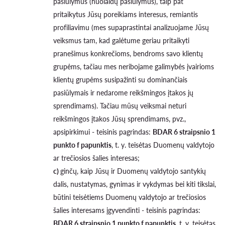
pasiūlymus (nuolaidų pasiūlymus), taip pat
pritaikytus Jūsų poreikiams interesus, remiantis
profiliavimu (mes supaprastintai analizuojame Jūsų
veiksmus tam, kad galėtume geriau pritaikyti
pranešimus konkrečioms, bendroms savo klientų
grupėms, tačiau mes neribojame galimybės įvairioms
klientų grupėms susipažinti su dominančiais
pasiūlymais ir nedarome reikšmingos įtakos jų
sprendimams). Tačiau mūsų veiksmai neturi
reikšmingos įtakos Jūsų sprendimams, pvz.,
apsipirkimui - teisinis pagrindas:
BDAR 6 straipsnio 1
punkto f papunktis
, t. y. teisėtas Duomenų valdytojo
ar trečiosios šalies interesas;
c)
ginčų, kaip Jūsų ir Duomenų valdytojo santykių
dalis, nustatymas, gynimas ir vykdymas bei kiti tikslai,
būtini teisėtiems Duomenų valdytojo ar trečiosios
šalies interesams įgyvendinti - teisinis pagrindas:
BDAR 6 straipsnio 1 punkto f papunktis
, t. y. teisėtas