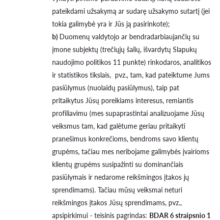
pateikdami užsakymą ar sudarę užsakymo sutartį (jei
tokia galimybė yra ir Jūs ją pasirinkote);
b)
Duomenų valdytojo ar bendradarbiaujančių su
įmone subjektų (trečiųjų šalių, išvardytų Slapukų
naudojimo politikos 11 punkte) rinkodaros, analitikos
ir statistikos tikslais, pvz., tam, kad pateiktume Jums
pasiūlymus (nuolaidų pasiūlymus), taip pat
pritaikytus Jūsų poreikiams interesus, remiantis
profiliavimu (mes supaprastintai analizuojame Jūsų
veiksmus tam, kad galėtume geriau pritaikyti
pranešimus konkrečioms, bendroms savo klientų
grupėms, tačiau mes neribojame galimybės įvairioms
klientų grupėms susipažinti su dominančiais
pasiūlymais ir nedarome reikšmingos įtakos jų
sprendimams). Tačiau mūsų veiksmai neturi
reikšmingos įtakos Jūsų sprendimams, pvz.,
apsipirkimui - teisinis pagrindas:
BDAR 6 straipsnio 1