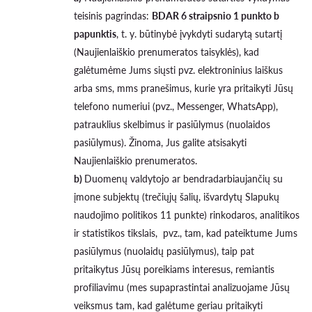
teisinis pagrindas:
BDAR 6 straipsnio 1 punkto b
papunktis
, t. y. būtinybė įvykdyti sudarytą sutartį
(Naujienlaiškio prenumeratos taisyklės), kad
galėtumėme Jums siųsti pvz. elektroninius laiškus
arba sms, mms pranešimus, kurie yra pritaikyti Jūsų
telefono numeriui (pvz., Messenger, WhatsApp),
patrauklius skelbimus ir pasiūlymus (nuolaidos
pasiūlymus). Žinoma, Jus galite atsisakyti
Naujienlaiškio prenumeratos.
b)
Duomenų valdytojo ar bendradarbiaujančių su
įmone subjektų (trečiųjų šalių, išvardytų Slapukų
naudojimo politikos 11 punkte) rinkodaros, analitikos
ir statistikos tikslais, pvz., tam, kad pateiktume Jums
pasiūlymus (nuolaidų pasiūlymus), taip pat
pritaikytus Jūsų poreikiams interesus, remiantis
profiliavimu (mes supaprastintai analizuojame Jūsų
veiksmus tam, kad galėtume geriau pritaikyti