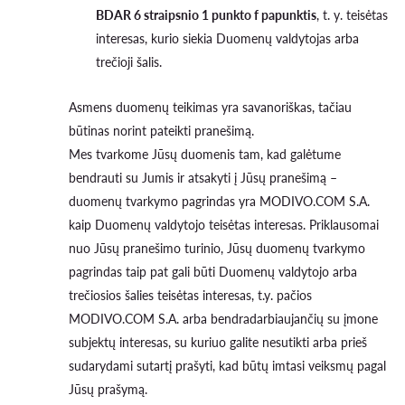
BDAR 6 straipsnio 1 punkto f papunktis
, t. y. teisėtas
interesas, kurio siekia Duomenų valdytojas arba
trečioji šalis.
Asmens duomenų teikimas yra savanoriškas, tačiau
būtinas norint pateikti pranešimą.
Mes tvarkome Jūsų duomenis tam, kad galėtume
bendrauti su Jumis ir atsakyti į Jūsų pranešimą –
duomenų tvarkymo pagrindas yra MODIVO.COM S.A.
kaip Duomenų valdytojo teisėtas interesas. Priklausomai
nuo Jūsų pranešimo turinio, Jūsų duomenų tvarkymo
pagrindas taip pat gali būti Duomenų valdytojo arba
trečiosios šalies teisėtas interesas, t.y. pačios
MODIVO.COM S.A. arba bendradarbiaujančių su įmone
subjektų interesas, su kuriuo galite nesutikti arba prieš
sudarydami sutartį prašyti, kad būtų imtasi veiksmų pagal
Jūsų prašymą.