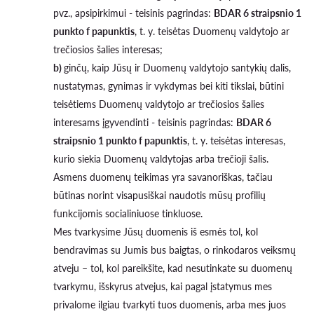
pvz., apsipirkimui - teisinis pagrindas:
BDAR 6 straipsnio 1
punkto f papunktis
, t. y. teisėtas Duomenų valdytojo ar
trečiosios šalies interesas;
b)
ginčų, kaip Jūsų ir Duomenų valdytojo santykių dalis,
nustatymas, gynimas ir vykdymas bei kiti tikslai, būtini
teisėtiems Duomenų valdytojo ar trečiosios šalies
interesams įgyvendinti - teisinis pagrindas:
BDAR 6
straipsnio 1 punkto f papunktis
, t. y. teisėtas interesas,
kurio siekia Duomenų valdytojas arba trečioji šalis.
Asmens duomenų teikimas yra savanoriškas, tačiau
būtinas norint visapusiškai naudotis mūsų profilių
funkcijomis socialiniuose tinkluose.
Mes tvarkysime Jūsų duomenis iš esmės tol, kol
bendravimas su Jumis bus baigtas, o rinkodaros veiksmų
atveju – tol, kol pareikšite, kad nesutinkate su duomenų
tvarkymu, išskyrus atvejus, kai pagal įstatymus mes
privalome ilgiau tvarkyti tuos duomenis, arba mes juos