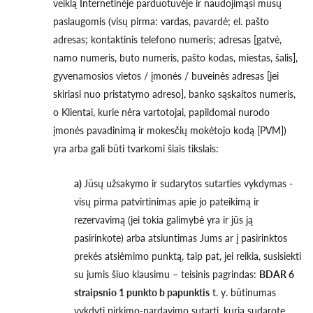
veiklą Internetinėje parduotuvėje ir naudojimąsi mūsų
paslaugomis (visų pirma: vardas, pavardė; el. pašto
adresas; kontaktinis telefono numeris; adresas [gatvė,
namo numeris, buto numeris, pašto kodas, miestas, šalis],
gyvenamosios vietos / įmonės / buveinės adresas [jei
skiriasi nuo pristatymo adreso], banko sąskaitos numeris,
o Klientai, kurie nėra vartotojai, papildomai nurodo
įmonės pavadinimą ir mokesčių mokėtojo kodą [PVM])
yra arba gali būti tvarkomi šiais tikslais:
a)
Jūsų užsakymo ir sudarytos sutarties vykdymas -
visų pirma patvirtinimas apie jo pateikimą ir
rezervavimą (jei tokia galimybė yra ir jūs ją
pasirinkote) arba atsiuntimas Jums ar į pasirinktos
prekės atsiėmimo punktą, taip pat, jei reikia, susisiekti
su jumis šiuo klausimu – teisinis pagrindas:
BDAR 6
straipsnio 1 punkto b papunktis
t. y. būtinumas
vykdyti pirkimo-pardavimo sutartį, kurią sudarote