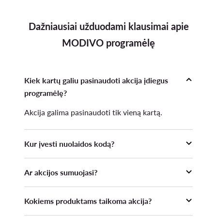
Dažniausiai užduodami klausimai apie
MODIVO programėlę
Kiek kartų galiu pasinaudoti akcija įdiegus
programėlę?
Akcija galima pasinaudoti tik vieną kartą.
Kur įvesti nuolaidos kodą?
Nuolaidos kodas turi būti įvestas prieš pateikiant
Ar akcijos sumuojasi?
Užsakymą Krepšelio skiltyje ir paspaudus
mygtuką "Taikyti".
13. Akcijos nuolaida nesumuojama su kitomis
Kokiems produktams taikoma akcija?
Organizatoriaus vykdomomis akcijomis,
teikiamomis nuolaidomis, mažesnėmis Kainomis,