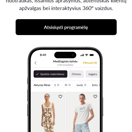
nuotraukas, išsamius aprašymus, autentiškas klientų
apžvalgas bei interaktyvius 360° vaizdus.
Atsisiųsti programėlę