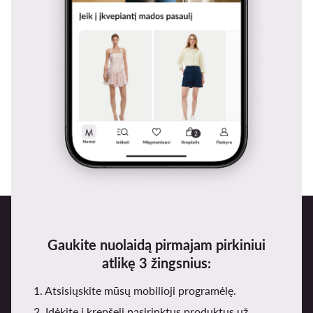
Gaukite nuolaidą pirmajam pirkiniui
atlikę 3 žingsnius:
1. Atsisiųskite mūsų mobilioji programėlę.
2. Įdėkite į krepšelį pasirinktus produktus už