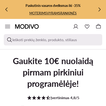
PEREITI PRIE PAGRINDINIO TURINIO
PEREITI Į PAIEŠKĄ
Paskutinis vasaros dvelksmas iki -35%
MOTERIMS
VYRAMS
RANKINĖS
Ieškoti prekių ženklo, produkto, stiliaus
Gaukite 10€ nuolaidą
pirmam pirkiniui
programėlėje!
Įvertinimas 4,8/5