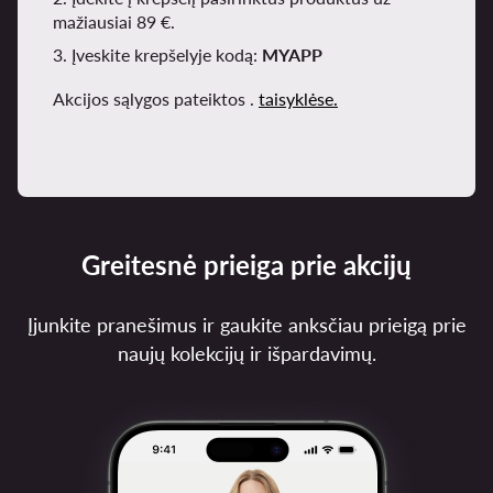
mažiausiai 89 €.
3. Įveskite krepšelyje kodą:
MYAPP
Akcijos sąlygos pateiktos .
taisyklėse.
Greitesnė prieiga prie akcijų
Įjunkite pranešimus ir gaukite anksčiau prieigą prie
naujų kolekcijų ir išpardavimų.