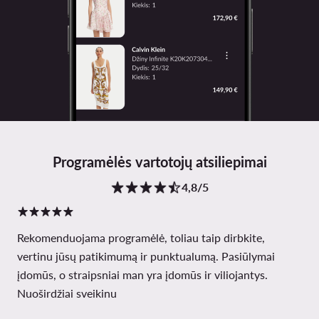
Programėlės vartotojų atsiliepimai
4,8/5
Rekomenduojama programėlė, toliau taip dirbkite,
vertinu jūsų patikimumą ir punktualumą. Pasiūlymai
įdomūs, o straipsniai man yra įdomūs ir viliojantys.
Nuoširdžiai sveikinu