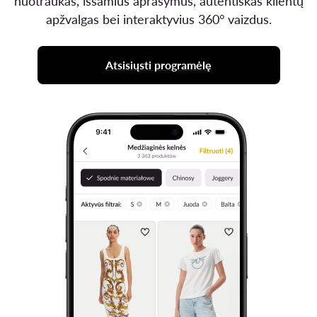
nuotraukas, išsamius aprašymus, autentiškas klientų
apžvalgas bei interaktyvius 360° vaizdus.
Atsisiųsti programėlę