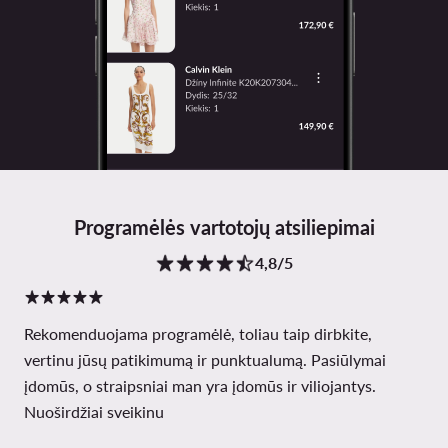
Programėlės vartotojų atsiliepimai
4,8/5
Rekomenduojama programėlė, toliau taip dirbkite,
vertinu jūsų patikimumą ir punktualumą. Pasiūlymai
įdomūs, o straipsniai man yra įdomūs ir viliojantys.
Nuoširdžiai sveikinu