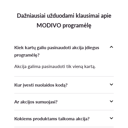
Dažniausiai užduodami klausimai apie
MODIVO programėlę
Kiek kartų galiu pasinaudoti akcija įdiegus
programėlę?
Akcija galima pasinaudoti tik vieną kartą.
Kur įvesti nuolaidos kodą?
Nuolaidos kodas turi būti įvestas prieš pateikiant
Ar akcijos sumuojasi?
Užsakymą Krepšelio skiltyje ir paspaudus
mygtuką "Taikyti".
13. Akcijos nuolaida nesumuojama su kitomis
Kokiems produktams taikoma akcija?
Organizatoriaus vykdomomis akcijomis,
teikiamomis nuolaidomis, mažesnėmis Kainomis,