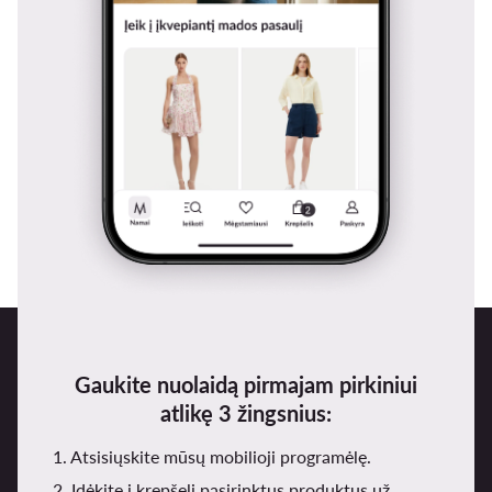
Gaukite nuolaidą pirmajam pirkiniui
atlikę 3 žingsnius:
1. Atsisiųskite mūsų mobilioji programėlę.
2. Įdėkite į krepšelį pasirinktus produktus už