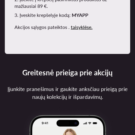
mažiausiai 89 €.
3. Įveskite krepšelyje kodą:
MYAPP
Akcijos sąlygos pateiktos .
taisyklėse.
Greitesnė prieiga prie akcijų
Įjunkite pranešimus ir gaukite anksčiau prieigą prie
naujų kolekcijų ir išpardavimų.