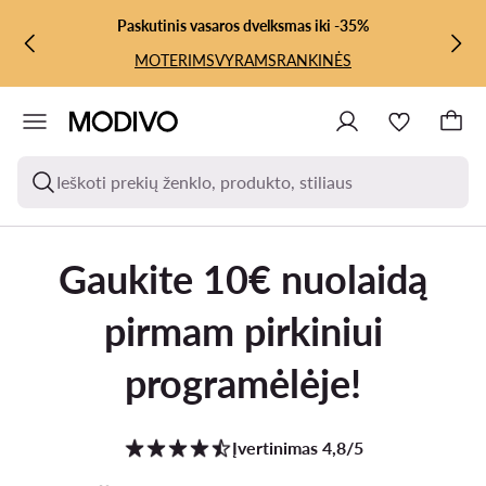
PEREITI PRIE PAGRINDINIO TURINIO
PEREITI Į PAIEŠKĄ
Paskutinis vasaros dvelksmas iki -35%
MOTERIMS
VYRAMS
RANKINĖS
Ieškoti prekių ženklo, produkto, stiliaus
Gaukite 10€ nuolaidą
pirmam pirkiniui
programėlėje!
Įvertinimas 4,8/5