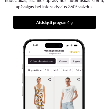
nuotraukas, išsamius aprašymus, autentiškas klientų
apžvalgas bei interaktyvius 360° vaizdus.
Atsisiųsti programėlę