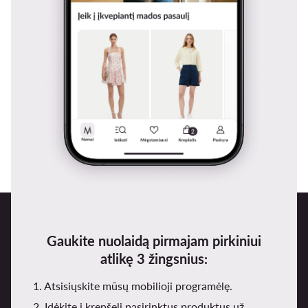
Gaukite nuolaidą pirmajam pirkiniui
atlikę 3 žingsnius:
1. Atsisiųskite mūsų mobilioji programėlę.
2. Įdėkite į krepšelį pasirinktus produktus už