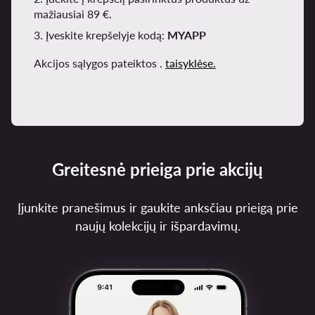
mažiausiai 89 €.
3. Įveskite krepšelyje kodą:
MYAPP
Akcijos sąlygos pateiktos .
taisyklėse.
Greitesnė prieiga prie akcijų
Įjunkite pranešimus ir gaukite anksčiau prieigą prie
naujų kolekcijų ir išpardavimų.