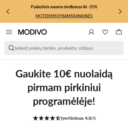
PEREITI PRIE PAGRINDINIO TURINIO
PEREITI Į PAIEŠKĄ
Paskutinis vasaros dvelksmas iki -35%
MOTERIMS
VYRAMS
RANKINĖS
Ieškoti prekių ženklo, produkto, stiliaus
Gaukite 10€ nuolaidą
pirmam pirkiniui
programėlėje!
Įvertinimas 4,8/5