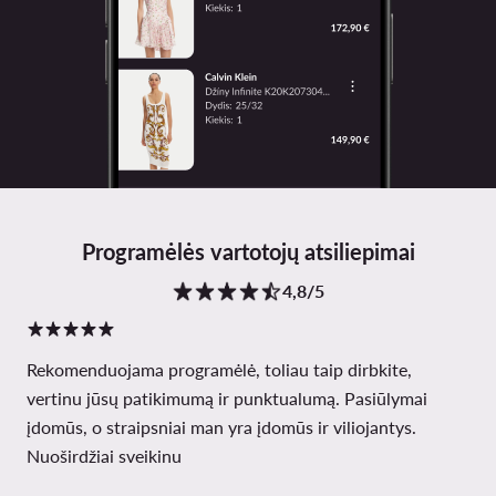
Programėlės vartotojų atsiliepimai
4,8/5
Rekomenduojama programėlė, toliau taip dirbkite,
vertinu jūsų patikimumą ir punktualumą. Pasiūlymai
įdomūs, o straipsniai man yra įdomūs ir viliojantys.
Nuoširdžiai sveikinu