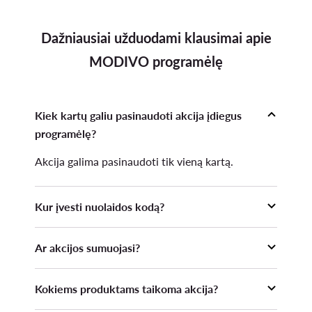
Dažniausiai užduodami klausimai apie
MODIVO programėlę
Kiek kartų galiu pasinaudoti akcija įdiegus
programėlę?
Akcija galima pasinaudoti tik vieną kartą.
Kur įvesti nuolaidos kodą?
Nuolaidos kodas turi būti įvestas prieš pateikiant
Ar akcijos sumuojasi?
Užsakymą Krepšelio skiltyje ir paspaudus
mygtuką "Taikyti".
13. Akcijos nuolaida nesumuojama su kitomis
Kokiems produktams taikoma akcija?
Organizatoriaus vykdomomis akcijomis,
teikiamomis nuolaidomis, mažesnėmis Kainomis,