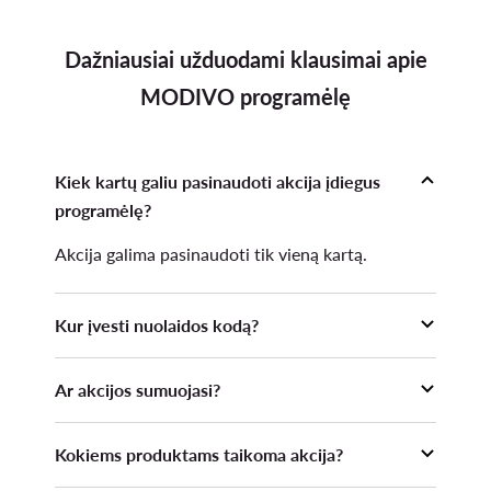
Dažniausiai užduodami klausimai apie
MODIVO programėlę
Kiek kartų galiu pasinaudoti akcija įdiegus
programėlę?
Akcija galima pasinaudoti tik vieną kartą.
Kur įvesti nuolaidos kodą?
Nuolaidos kodas turi būti įvestas prieš pateikiant
Ar akcijos sumuojasi?
Užsakymą Krepšelio skiltyje ir paspaudus
mygtuką "Taikyti".
13. Akcijos nuolaida nesumuojama su kitomis
Kokiems produktams taikoma akcija?
Organizatoriaus vykdomomis akcijomis,
teikiamomis nuolaidomis, mažesnėmis Kainomis,