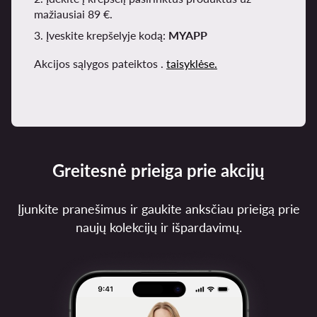
mažiausiai 89 €.
3. Įveskite krepšelyje kodą:
MYAPP
Akcijos sąlygos pateiktos .
taisyklėse.
Greitesnė prieiga prie akcijų
Įjunkite pranešimus ir gaukite anksčiau prieigą prie
naujų kolekcijų ir išpardavimų.