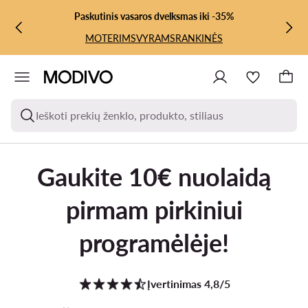
PEREITI PRIE PAGRINDINIO TURINIO
PEREITI Į PAIEŠKĄ
Paskutinis vasaros dvelksmas iki -35%
MOTERIMS
VYRAMS
RANKINĖS
Ieškoti prekių ženklo, produkto, stiliaus
Gaukite 10€ nuolaidą
pirmam pirkiniui
programėlėje!
Įvertinimas 4,8/5