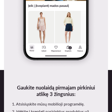
Gaukite nuolaidą pirmajam pirkiniui
atlikę 3 žingsnius:
1. Atsisiųskite mūsų mobilioji programėlę.
2. Įdėkite į krepšelį pasirinktus produktus už