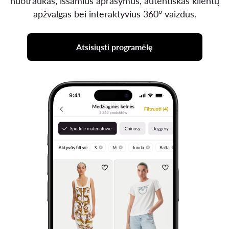
nuotraukas, išsamius aprašymus, autentiškas klientų
apžvalgas bei interaktyvius 360° vaizdus.
Atsisiųsti programėlę