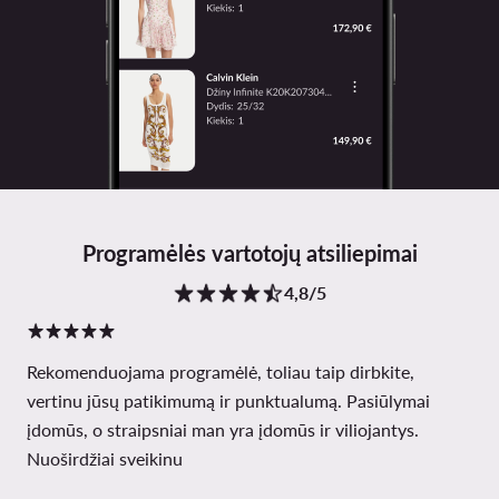
Programėlės vartotojų atsiliepimai
4,8/5
Rekomenduojama programėlė, toliau taip dirbkite,
vertinu jūsų patikimumą ir punktualumą. Pasiūlymai
įdomūs, o straipsniai man yra įdomūs ir viliojantys.
Nuoširdžiai sveikinu