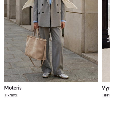
Moteris
Vyra
Tikrinti
Tikrint