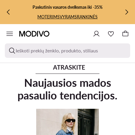
PEREITI PRIE PAGRINDINIO TURINIO
PEREITI Į PAIEŠKĄ
Paskutinis vasaros dvelksmas iki -35%
MOTERIMS
VYRAMS
RANKINĖS
Ieškoti prekių ženklo, produkto, stiliaus
ATRASKITE
Naujausios mados
pasaulio tendencijos.