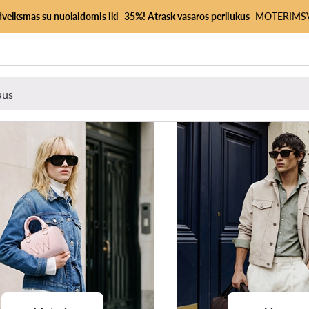
dvelksmas su nuolaidomis iki -35%! Atrask vasaros perliukus
MOTERIMS
enklai
Drabužiai
Avalynė
Rankinės
Aksesuarai
Sportiniai