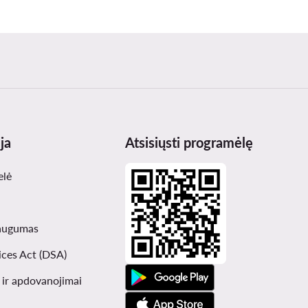
ja
Atsisiųsti programėlę
elė
augumas
ices Act (DSA)
i ir apdovanojimai