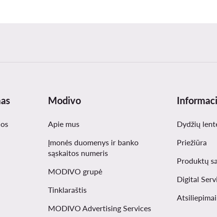
mas
Modivo
Informaci
nos
Apie mus
Dydžių lent
Įmonės duomenys ir banko
Priežiūra
sąskaitos numeris
Produktų s
MODIVO grupė
Digital Serv
Tinklaraštis
Atsiliepima
MODIVO Advertising Services