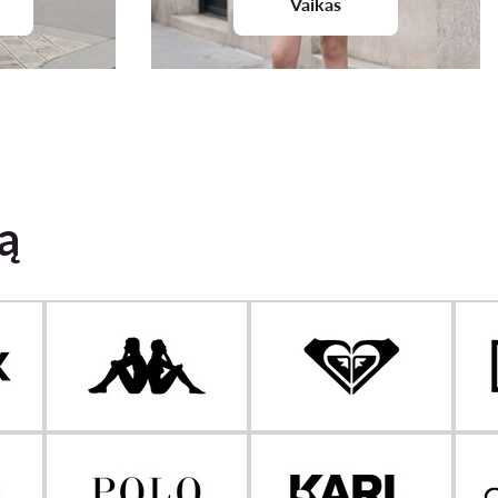
Vaikas
ą