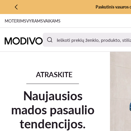
Paskutinis vasaros 
PEREITI PRIE PAGRINDINIO TURINIO
MOTERIMS
VYRAMS
VAIKAMS
PEREITI Į PAIEŠKĄ
Pasiūlymai ir akcijos
Nauja kolekcija
Bestseleriai
Prekių Ž
ATRASKITE
Naujausios
mados pasaulio
tendencijos.