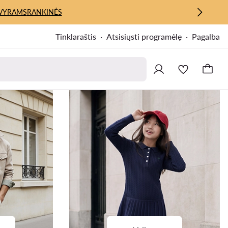
VYRAMS
RANKINĖS
Tinklaraštis
Atsisiųsti programėlę
Pagalba
Premium