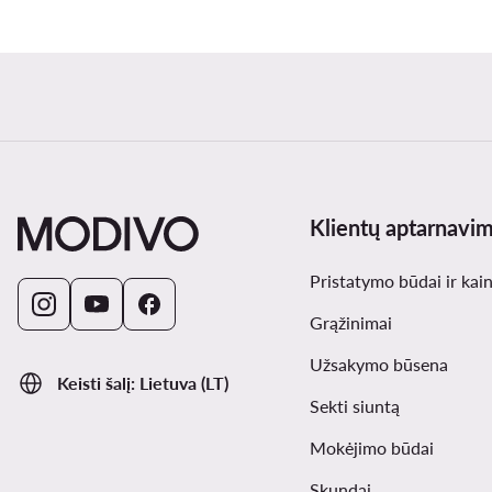
Klientų aptarnavi
Pristatymo būdai ir kai
Grąžinimai
Užsakymo būsena
Keisti šalį: Lietuva (LT)
Sekti siuntą
Mokėjimo būdai
Skundai