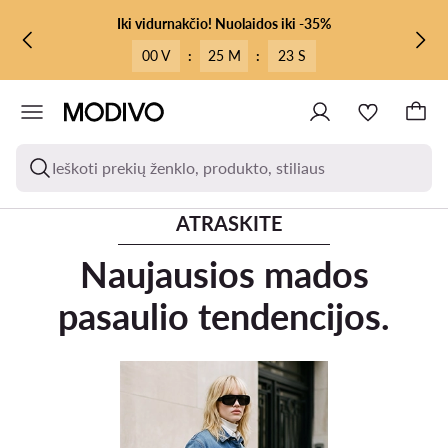
PEREITI PRIE PAGRINDINIO TURINIO
PEREITI Į PAIEŠKĄ
Iki vidurnakčio! Nuolaidos iki -35%
00 V
:
25 M
:
23 S
Ieškoti prekių ženklo, produkto, stiliaus
ATRASKITE
Naujausios mados
pasaulio tendencijos.