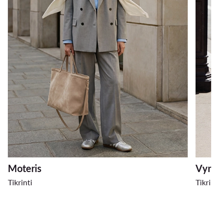
Moteris
Vyra
Tikrinti
Tikrint